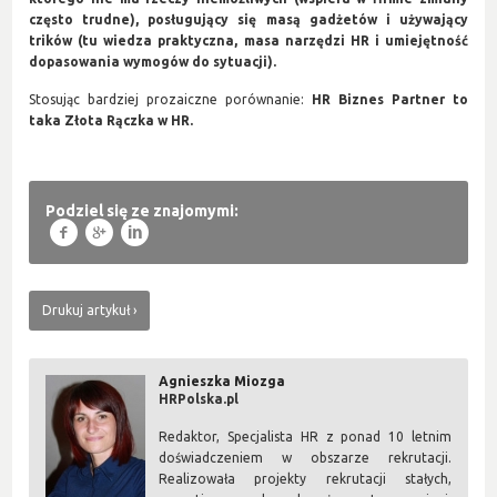
często trudne), posługujący się masą gadżetów i używający
trików (tu wiedza praktyczna, masa narzędzi HR i umiejętność
dopasowania wymogów do sytuacji).
Stosując bardziej prozaiczne porównanie:
HR Biznes Partner to
taka
Złota Rączka
w HR.
Podziel się ze znajomymi:
f
g
l
Drukuj artykuł
Agnieszka Miozga
HRPolska.pl
Redaktor, Specjalista HR z ponad 10 letnim
doświadczeniem w obszarze rekrutacji.
Realizowała projekty rekrutacji stałych,