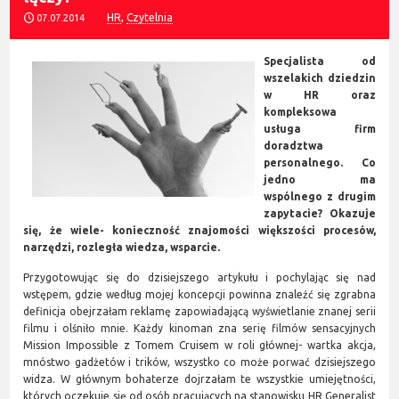
HR
,
Czytelnia
07.07.2014
Specjalista od
wszelakich dziedzin
w HR oraz
kompleksowa
usługa firm
doradztwa
personalnego. Co
jedno ma
wspólnego z drugim
zapytacie? Okazuje
się, że wiele- konieczność znajomości większości procesów,
narzędzi, rozległa wiedza, wsparcie.
Przygotowując się do dzisiejszego artykułu i pochylając się nad
wstępem, gdzie według mojej koncepcji powinna znaleźć się zgrabna
definicja obejrzałam reklamę zapowiadającą wyświetlanie znanej serii
filmu i olśniło mnie. Każdy kinoman zna serię filmów sensacyjnych
Mission Impossible z Tomem Cruisem w roli głównej- wartka akcja,
mnóstwo gadżetów i trików, wszystko co może porwać dzisiejszego
widza. W głównym bohaterze dojrzałam te wszystkie umiejętności,
których oczekuje się od osób pracujących na stanowisku HR Generalist