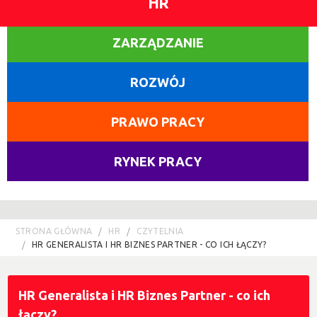
HR
ZARZĄDZANIE
ROZWÓJ
PRAWO PRACY
RYNEK PRACY
STRONA GŁÓWNA
HR
CZYTELNIA
HR GENERALISTA I HR BIZNES PARTNER - CO ICH ŁĄCZY?
HR Generalista i HR Biznes Partner - co ich
łączy?