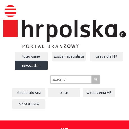
logowanie
zostań specjalistą
praca dla
HR
newsletter
s
strona główna
o nas
wydarzenia
HR
SZKOLENIA