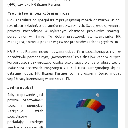
(HRG) czy jako HR Biznes Partner.
Trochę teorii, bez której ani rusz
HR Generalista to specjalista z przynajmniej trzech obszarów Hr np.
rekrutacji, szkoleń, programów motywacyjnych. Swoją wiedzą wspiera
procesy zachodzące w wybranym obszarze projektów, startegii
personalnej w firmie. To dobry przyczółek dla stanowiska HR
Managera, pozwala poznać większość procesów zachodzących w HR.
HR Biznes Partner nowo nazwana usługa firm specjalizujących się w
doradztwie personalnym, „nowoczesna” rola działów kadr w dużych
korporacjach czy wreszcie osoba wspierająca biznes w obszarze, a
zwłaszcza procesach związanym z HR? i tutaj zatrzymajmy się na
ostatniej opcji. HR Biznes Partner to najprościej mówiąc model
współpracy biznesowej w obszarze HR.
Jedna osoba?
Tak, odpowiedź jest
prosta- oszczędność
czasu i pieniędzy.
Zastępuje sztab
specjalistów,
posiadając rozległą
wiedzę z zakresu HR