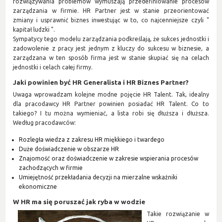
rozwiązywania problemów wymuszają przedefiniowanie procesów
zarządzania w firmie. HR Partner jest w stanie przeorientować
zmiany i usprawnić biznes inwestując w to, co najcenniejsze czyli "
kapitał ludzki ".
Sympatycy tego modelu zarządzania podkreślają, że sukces jednostki i
zadowolenie z pracy jest jednym z kluczy do sukcesu w biznesie, a
zarządzana w ten sposób firma jest w stanie skupiać się na celach
jednostki i celach całej firmy.
Jaki powinien być HR Generalista i HR Biznes Partner?
Uwaga wprowadzam kolejne modne pojęcie HR Talent. Tak, idealny
dla pracodawcy HR Partner powinien posiadać HR Talent. Co to
takiego? I tu można wymieniać, a lista robi się dłuższa i dłuższa.
Według pracodawców:
Rozległa wiedza z zakresu HR miękkiego i twardego
Duże doświadczenie w obszarze HR
Znajomość oraz doświadczenie w zakresie wspierania procesów
zachodzących w firmie
Umiejętność przekładania decyzji na mierzalne wskaźniki
ekonomiczne
W HR ma się poruszać jak ryba w wodzie
Takie rozwiązanie w