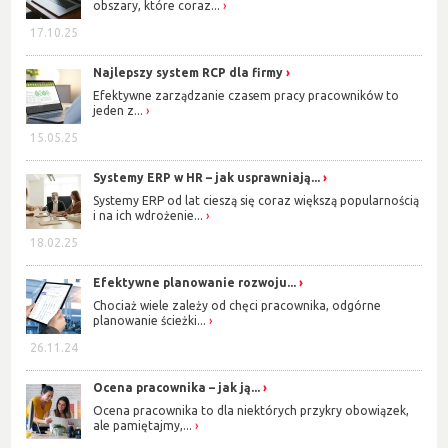
obszary, które coraz...
17.10.25
Najlepszy system RCP dla firmy
Efektywne zarządzanie czasem pracy pracowników to
jeden z...
15.05.25
Systemy ERP w HR – jak usprawniają...
Systemy ERP od lat cieszą się coraz większą popularnością
i na ich wdrożenie...
18.02.25
Efektywne planowanie rozwoju...
Chociaż wiele zależy od chęci pracownika, odgórne
planowanie ścieżki...
26.11.24
Ocena pracownika – jak ją...
Ocena pracownika to dla niektórych przykry obowiązek,
ale pamiętajmy,...