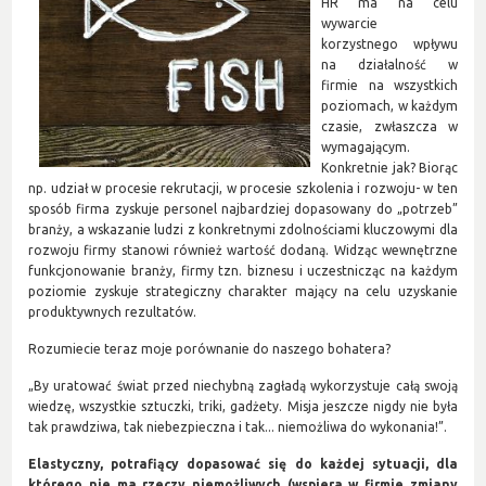
HR ma na celu
wywarcie
korzystnego wpływu
na działalność w
firmie na wszystkich
poziomach, w każdym
czasie, zwłaszcza w
wymagającym.
Konkretnie jak? Biorąc
np. udział w procesie rekrutacji, w procesie szkolenia i rozwoju- w ten
sposób firma zyskuje personel najbardziej dopasowany do „potrzeb”
branży, a wskazanie ludzi z konkretnymi zdolnościami kluczowymi dla
rozwoju firmy stanowi również wartość dodaną. Widząc wewnętrzne
funkcjonowanie branży, firmy tzn. biznesu i uczestnicząc na każdym
poziomie zyskuje strategiczny charakter mający na celu uzyskanie
produktywnych rezultatów.
Rozumiecie teraz moje porównanie do naszego bohatera?
„By uratować świat przed niechybną zagładą wykorzystuje całą swoją
wiedzę, wszystkie sztuczki, triki, gadżety. Misja jeszcze nigdy nie była
tak prawdziwa, tak niebezpieczna i tak... niemożliwa do wykonania!”.
Elastyczny, potrafiący dopasować się do każdej sytuacji, dla
którego nie ma rzeczy niemożliwych (wspiera w firmie zmiany