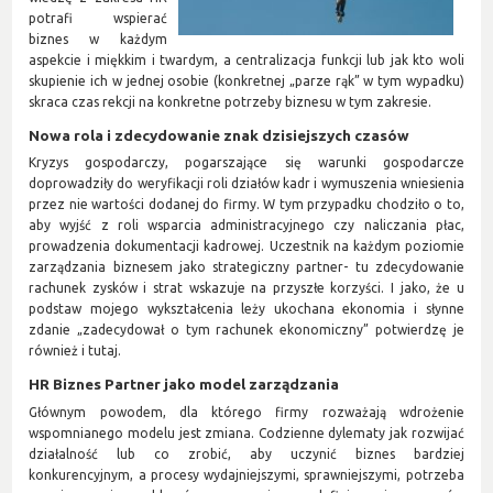
potrafi wspierać
biznes w każdym
aspekcie i miękkim i twardym, a centralizacja funkcji lub jak kto woli
skupienie ich w jednej osobie (konkretnej „parze rąk” w tym wypadku)
skraca czas rekcji na konkretne potrzeby biznesu w tym zakresie.
Nowa rola i zdecydowanie znak dzisiejszych czasów
Kryzys gospodarczy, pogarszające się warunki gospodarcze
doprowadziły do weryfikacji roli działów kadr i wymuszenia wniesienia
przez nie wartości dodanej do firmy. W tym przypadku chodziło o to,
aby wyjść z roli wsparcia administracyjnego czy naliczania płac,
prowadzenia dokumentacji kadrowej. Uczestnik na każdym poziomie
zarządzania biznesem jako strategiczny partner- tu zdecydowanie
rachunek zysków i strat wskazuje na przyszłe korzyści. I jako, że u
podstaw mojego wykształcenia leży ukochana ekonomia i słynne
zdanie „zadecydował o tym rachunek ekonomiczny” potwierdzę je
również i tutaj.
HR Biznes Partner jako model zarządzania
Głównym powodem, dla którego firmy rozważają wdrożenie
wspomnianego modelu jest zmiana. Codzienne dylematy jak rozwijać
działalność lub co zrobić, aby uczynić biznes bardziej
konkurencyjnym, a procesy wydajniejszymi, sprawniejszymi, potrzeba