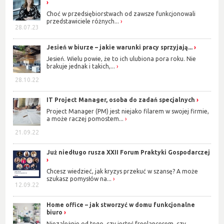
Choć w przedsiębiorstwach od zawsze funkcjonowali
przedstawiciele różnych...
28.07.23
Jesień w biurze – jakie warunki pracy sprzyjają...
Jesień. Wielu powie, że to ich ulubiona pora roku. Nie
brakuje jednak i takich,...
28.10.22
IT Project Manager, osoba do zadań specjalnych
Project Manager (PM) jest niejako filarem w swojej firmie,
a może raczej pomostem...
21.09.22
Już niedługo rusza XXII Forum Praktyki Gospodarczej
Chcesz wiedzieć, jak kryzys przekuć w szansę? A może
szukasz pomysłów na...
12.09.22
Home office – jak stworzyć w domu funkcjonalne
biuro
Niezależnie od tego, czy jesteś freelancerem, czy