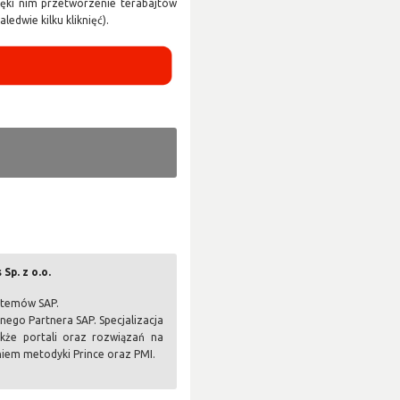
ięki nim przetworzenie terabajtów
ledwie kilku kliknięć).
Sp. z o.o.
ystemów SAP.
ego Partnera SAP. Specjalizacja
kże portali oraz rozwiązań na
niem metodyki Prince oraz PMI.