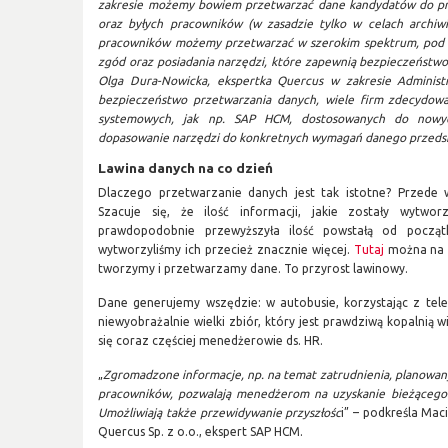
zakresie możemy bowiem przetwarzać dane kandydatów do prac
oraz byłych pracowników (w zasadzie tylko w celach archiwi
pracowników możemy przetwarzać w szerokim spektrum, pod 
zgód oraz posiadania narzędzi, które zapewnią bezpieczeństwo
Olga Dura-Nowicka, ekspertka Quercus w zakresie Administr
bezpieczeństwo przetwarzania danych, wiele firm zdecydow
systemowych, jak np. SAP HCM, dostosowanych do nowyc
dopasowanie narzędzi do konkretnych wymagań danego przedsię
Lawina danych na co dzień
Dlaczego przetwarzanie danych jest tak istotne? Przede
Szacuje się, że ilość informacji, jakie zostały wytwo
prawdopodobnie przewyższyła ilość powstałą od początk
wytworzyliśmy ich przecież znacznie więcej.
Tutaj
można na 
tworzymy i przetwarzamy dane. To przyrost lawinowy.
Dane generujemy wszędzie: w autobusie, korzystając z tel
niewyobrażalnie wielki zbiór, który jest prawdziwą kopalnią w
się coraz częściej menedżerowie ds. HR.
„
Zgromadzone informacje, np. na temat zatrudnienia, planowany
pracowników, pozwalają menedżerom na uzyskanie bieżącego o
Umożliwiają także przewidywanie przyszłośc
i” – podkreśla Mac
Quercus Sp. z o.o., ekspert SAP HCM.