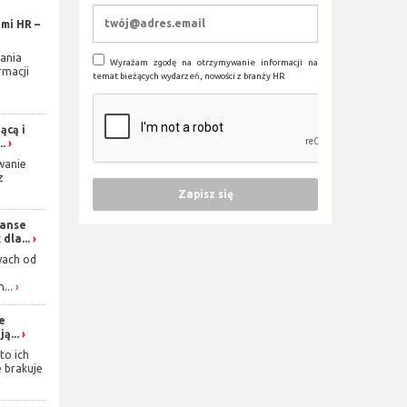
mi HR –
ania
Wyrażam zgodę na otrzymywanie informacji na
rmacji
temat bieżących wydarzeń, nowości z branży HR
ącą i
..
wanie
z
zanse
dla...
wach od
...
ie
ą...
to ich
e brakuje