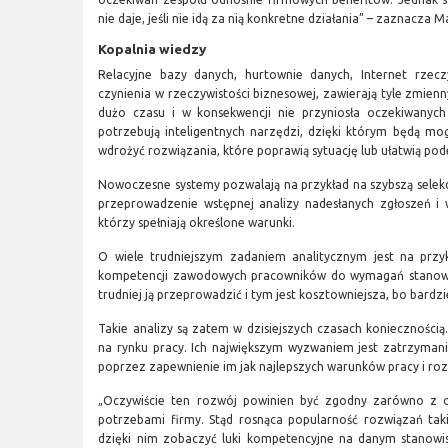
nie daje, jeśli nie idą za nią konkretne działania” – zaznacza M
Kopalnia wiedzy
Relacyjne bazy danych, hurtownie danych, Internet rzec
czynienia w rzeczywistości biznesowej, zawierają tyle zmienn
dużo czasu i w konsekwencji nie przyniosła oczekiwanyc
potrzebują inteligentnych narzędzi, dzięki którym będą mog
wdrożyć rozwiązania, które poprawią sytuację lub ułatwią po
Nowoczesne systemy pozwalają na przykład na szybszą selekc
przeprowadzenie wstępnej analizy nadesłanych zgłoszeń i 
którzy spełniają określone warunki.
O wiele trudniejszym zadaniem analitycznym jest na przy
kompetencji zawodowych pracowników do wymagań stanowis
trudniej ją przeprowadzić i tym jest kosztowniejsza, bo bardz
Takie analizy są zatem w dzisiejszych czasach konieczności
na rynku pracy. Ich największym wyzwaniem jest zatrzyman
poprzez zapewnienie im jak najlepszych warunków pracy i ro
„Oczywiście ten rozwój powinien być zgodny zarówno z o
potrzebami firmy. Stąd rosnąca popularność rozwiązań tak
dzięki nim zobaczyć luki kompetencyjne na danym stanowi