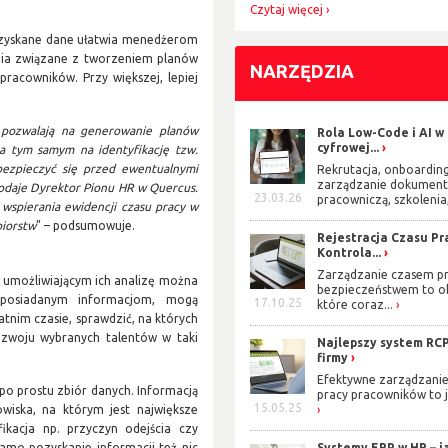
Czytaj więcej
ozyskane dane ułatwia menedżerom
ania związane z tworzeniem planów
NARZĘDZIA
 pracowników. Przy większej, lepiej
 pozwalają na generowanie planów
Rola Low-Code i AI w
cyfrowej...
 a tym samym na identyfikację tzw.
bezpieczyć się przed ewentualnymi
Rekrutacja, onboarding
zarządzanie dokument
 dodaje Dyrektor Pionu HR w Quercus.
23.03.26
pracowniczą, szkolenia,
o wspierania ewidencji czasu pracy w
biorstw
” – podsumowuje.
Rejestracja Czasu Pra
Kontrola...
Zarządzanie czasem pr
umożliwiającym ich analizę można
bezpieczeństwem to o
 posiadanym informacjom, mogą
17.10.25
które coraz...
atnim czasie, sprawdzić, na których
rozwoju wybranych talentów w taki
Najlepszy system RCP
firmy
Efektywne zarządzani
 po prostu zbiór danych. Informacją
pracy pracowników to j
15.05.25
owiska, na którym jest największe
ikacja np. przyczyn odejścia czy
Systemy ERP w HR – j
amo pozyskanie informacji też nic