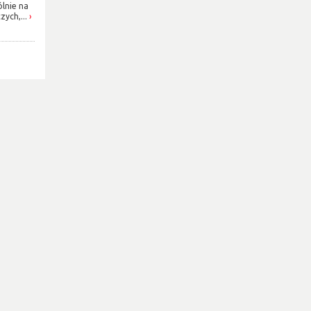
ólnie na
ych,...