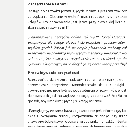
Zarządzanie kadrami
Dostęp do narzędzi pozwalających sprawnie przetwarzać p
zarządzanie. Obecnie w wielu firmach rozpoczęły się dział
urlopów. Ich opracowanie jest łatwe przy niewielkiej liczbie
skorzystać z rozwiązań IT.
„
Zaawansowane narzędzia online, jak myHR Portal Quercus,
urlopowych dla całego okresu i dla wszystkich pracowników,
wąskich gardeł. Zatem już na etapie planowania możemy za
przestojami na produkcji wynikającymi z absencji personelu” –
„Ale narzędzia analityczne przydają się też na co dzień, np. d
systemie elastycznym, na co decyduje się coraz więcej przedsię
Przewidywanie przyszłości
Rzeczywiście dzięki zgromadzonym danym oraz narzędziom 
przewidywać przyszłość. Menedżerowie ds. HR, dzięki
dowiedzieć się, jakie były powody odejścia pracowników w ost
stanowiskach jest największa rotacja, zaplanować ścieżki 
sposób, aby umożliwić płynną sukcesję w firmie.
„Pamiętajmy, że sama baza to jeszcze nie jest informacja, to
będzie określenie trendu, rozpoznanie trudności czy stan
prawdopodobieństwo odejścia pracownika, a także identyf
oczekiwań zespołu odnośnie firmowych benefitów. Jednak s