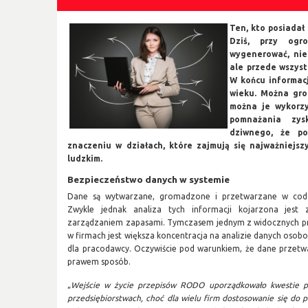
Ten, kto posiadał
Dziś, przy ogr
wygenerować, nie 
ale przede wszyst
W końcu informac
wieku. Można gro
można je wykorzy
pomnażania zys
dziwnego, że po
znaczeniu w działach, które zajmują się najważniejsz
ludzkim.
Bezpieczeństwo danych w systemie
Dane są wytwarzane, gromadzone i przetwarzane w codzi
Zwykle jednak analiza tych informacji kojarzona jest z
zarządzaniem zapasami. Tymczasem jednym z widocznych p
w firmach jest większa koncentracja na analizie danych oso
dla pracodawcy. Oczywiście pod warunkiem, że dane przetw
prawem sposób.
„
Wejście w życie przepisów RODO uporządkowało kwestie p
przedsiębiorstwach, choć dla wielu firm dostosowanie się do