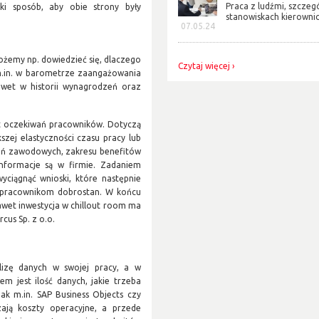
Praca z ludźmi, szczeg
ki sposób, aby obie strony były
stanowiskach kierownicz
07.05.24
żemy np. dowiedzieć się, dlaczego
Czytaj więcej
 m.in. w barometrze zaangażowania
awet w historii wynagrodzeń oraz
t oczekiwań pracowników. Dotyczą
zej elastyczności czasu pracy lub
wań zawodowych, zakresu benefitów
 informacje są w firmie. Zadaniem
yciągnąć wnioski, które następnie
ć pracownikom dobrostan. W końcu
wet inwestycja w chillout room ma
us Sp. z o.o.
lizę danych w swojej pracy, a w
em jest ilość danych, jakie trzeba
jak m.in. SAP Business Objects czy
szają koszty operacyjne, a przede