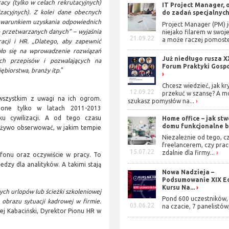
y (tylko w celach rekrutacyjnych)
IT Project Manager, 
zacyjnych). Z kolei dane obecnych
do zadań specjalnyc
warunkiem uzyskania odpowiednich
Project Manager (PM) j
 przetwarzanych danych” – wyjaśnia
niejako filarem w swoje
21.09.22
a może raczej pomoste
acji i HR. „Dlatego, aby zapewnić
ało się na wprowadzenie rozwiązań
Już niedługo rusza X
h przepisów i pozwalających na
Forum Praktyki Gosp
biorstwa, branży itp
.”
Chcesz wiedzieć, jak kr
12.09.22
przekuć w szansę? A m
 wszystkim z uwagi na ich ogrom.
szukasz pomysłów na...
rzone tylko w latach 2011-2013
u cywilizacji. A od tego czasu
Home office – jak stw
domu funkcjonalne b
żywo obserwować, w jakim tempie
Niezależnie od tego, cz
freelancerem, czy prac
15.07.22
zdalnie dla firmy...
efonu oraz oczywiście w pracy. To
iedzy dla analityków. A takimi stają
Nowa Nadzieja –
Podsumowanie XIX Ed
Kursu Na...
ch urlopów lub ścieżki szkoleniowej
Pond 600 uczestników, 
brazu sytuacji kadrowej w firmie.
03.06.22
na czacie, 7 panelistów,
iej Kabaciński, Dyrektor Pionu HR w