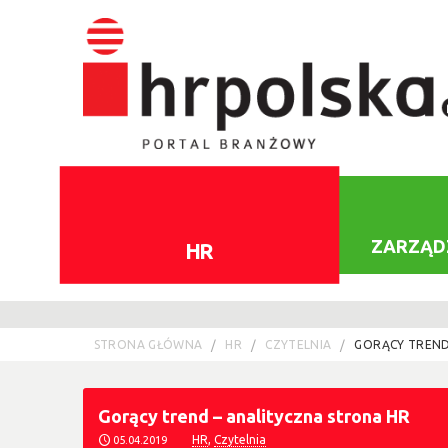
ZARZĄD
HR
STRONA GŁÓWNA
HR
CZYTELNIA
GORĄCY TREND
Gorący trend – analityczna strona HR
HR
,
Czytelnia
05.04.2019