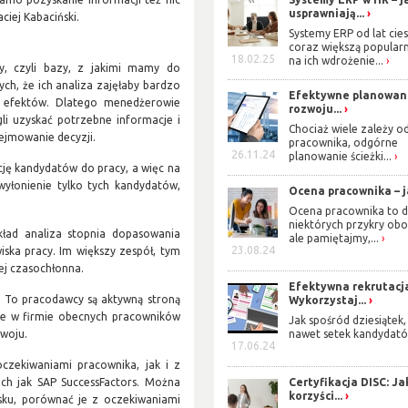
usprawniają...
aciej Kabaciński.
Systemy ERP od lat cies
coraz większą popularn
18.02.25
na ich wdrożenie...
zy, czyli bazy, z jakimi mamy do
ych, że ich analiza zajęłaby bardzo
Efektywne planowan
h efektów. Dlatego menedżerowie
rozwoju...
li uzyskać potrzebne informacje i
Chociaż wiele zależy o
dejmowanie decyzji.
pracownika, odgórne
26.11.24
planowanie ścieżki...
ję kandydatów do pracy, a więc na
wyłonienie tylko tych kandydatów,
Ocena pracownika – ja
Ocena pracownika to d
niektórych przykry obo
kład analiza stopnia dopasowania
ale pamiętajmy,...
23.08.24
ka pracy. Im większy zespół, tym
iej czasochłonna.
Efektywna rekrutacj
ą. To pracodawcy są aktywną stroną
Wykorzystaj...
ie w firmie obecnych pracowników
Jak spośród dziesiątek,
zwoju.
nawet setek kandydató
17.06.24
czekiwaniami pracownika, jak i z
Certyfikacja DISC: Ja
ich jak SAP SuccessFactors. Można
korzyści...
sku, porównać je z oczekiwaniami