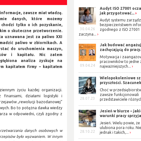
Audyt ISO 27001 ocza
 informacje, zawsze miał władzę.
jak przygotować...
omie danych, które możemy
Audyt systemu zarządz
chodzi tylko o ich pozyskanie,
bezpieczeństwem info
30.04.26
zgodnego z ISO 27001
kim o skuteczne przetworzenie.
zaczyna...
ja uznawana jest za paliwo XXI
madzić paliwo w zbiornikach. A
Jak budować angażuj
stać do uruchomienia maszyn,
zachęcającą do pracy.
ków i kapitału. Nic zatem
Motywacja i zaangażo
głębiona analiza zyskuje na
pracowników to jedne 
09.04.24
najważniejszych...
ym kapitałem firmy – kapitałem
Wielopokoleniowe s
przyszłości. Szacunek 
Choć w przedsiębiorst
ennym życiu każdej organizacji.
zawsze funkcjonowali
 finansami, działami logistyki i
28.07.23
przedstawiciele różnych
rzejawów „rewolucji bazodanowej”
bowych. Bo to potężna dawka wiedzy
Jesień w biurze – jak
arza w odpowiedni, czyli zgodny z
warunki pracy sprzyjaj
Jesień. Wielu powie, że 
ulubiona pora roku. Ni
rzetwarzania danych osobowych w
28.10.22
jednak i takich,...
 przepisów było wyzwaniem. W innym