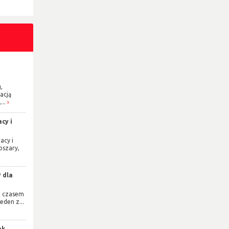
,
acją
...
cy i
acy i
bszary,
 dla
e czasem
eden z...
ak