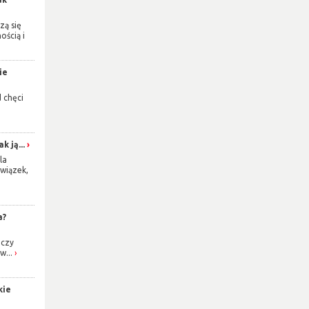
zą się
ością i
ie
d chęci
k ją...
la
wiązek,
a?
 czy
w...
kie