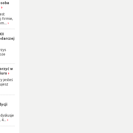
osoba
h
est
j firmie,
m...
XII
odarczej
yzys
oże
orzyć w
iuro
y jesteś
ujesz
ycji
dyskusje
 4...