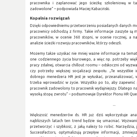
pracownika i zaplanować jego ścieżkę szkoleniową w ta
zadowolone” – podpowiada Maciej Kabaciński.
Kopalnia rozwiązań
Dzięki odpowiedniemu przetworzeniu posiadanych danych mo
pracownicy odchodzą z firmy. Takie informacje zaszyte są
pracowników, w ocenie 360 stopni, w ocenie rocznej, a n
analizie ścieżki rozwoju pracowników, którzy odeszli.
Możemy także uzyskać nie mniej ważne informacje na tema
one codziennego życia biurowego, a więc np. potrzeby więks
pracy zdalnej, otwarcia chillout roomu – odskoczni od wyz
czy potrzeby większej socjalizacji zespołu. „Te wszystkie
dobrego menedżera HR jest je wyłuskać, przeanalizować, w
trzeba wprowadzić w życie. Wszystko po to, aby zapewni
pracownik zadowolony to pracownik wydajniejszy. Dlatego na
wysoką stopę zwrotu” – podsumowuje Dyrektor Pionu HR Querc
...
Większość menedżerów ds. HR już dziś wykorzystuje ana
najbliższych latach ten trend będzie się umacniać. Wyzwani
przetworzyć i szybkość, z jaką należy to robić. Narzędzia, 
SuccessFactors, optymalizują przepływ informacji, zmniej