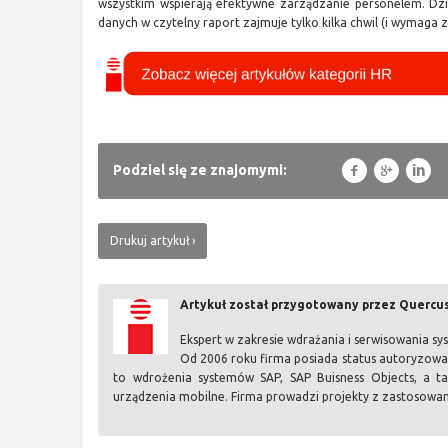
wszystkim wspierają efektywne zarządzanie personelem. Dz
danych w czytelny raport zajmuje tylko kilka chwil (i wymaga za
f
g
l
Podziel się ze znajomymi:
Drukuj artykuł
Artykuł został przygotowany przez Quercus 
Ekspert w zakresie wdrażania i serwisowania s
Od 2006 roku firma posiada status autoryzowan
to wdrożenia systemów SAP, SAP Buisness Objects, a ta
urządzenia mobilne. Firma prowadzi projekty z zastosowa