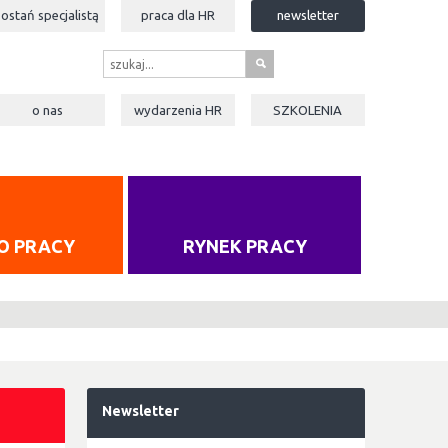
zostań specjalistą
praca dla
HR
newsletter
s
o nas
wydarzenia
HR
SZKOLENIA
O PRACY
RYNEK PRACY
Newsletter