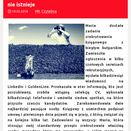
nie istnieje
HR
,
Czytelnia
19.03.2018
Maria dostała
zadanie
zrekrutowania
księgowego z
biegłym bułgarskim.
Zamieściła
ogłoszenia w kilku
czołowych serwisach
rekrutacyjnych,
wysłała kilkadziesiąt
wiadomości na
LinkedIn i GoldenLine. Przekazała w eter informację, kto jest
poszukiwany, zrobiła wstępną selekcję CV, wykonała
kilkadziesiąt telefonów i umówiła siedem spotkań, na które
przyszło sześciu kandydatów. Zarekomendowała dwie
najbardziej pasujące osoby. Księgowy z uśmiechem podpisał
umowę i pierwszego dnia pojawił się w pracy, z którą związał się
na kolejne kilka lat. Zadowoleni są wszyscy: Maria, która
stosując swój standardowy przepis zrekrutowała właściwą