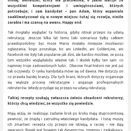
osobę; menedżer, który ma pracownika, o jakim marzył ze
wszystkimi kompetencjami i umiejętnościami, których
potrzebuje; i sam kandydat – pan Adam, który wspaniale
zaaklimatyzował się w nowym miejscu: tutaj się rozwija, nieźle
zarabia i ma szansę na awans. Happy end.
Tak mogłaby wyglądać ta historia, gdyby istniał przepis na udaną
rekrutację. Jeszcze kilka lat temu taki scenariusz byłby całkiem
prawdopodobny: być może Maria miałaby mniejsze możliwości
ogłaszania, kogo poszukuje, bo ani LinkedIn, ani GoldenLine, ani
Facebook nie były tak popularne jak dziś, ale bardzo możliwe, że poza
tym wszystko wyglądałoby właśnie tak. I skutek byłby ten sam: co
najmniej troje zadowolonych ludzi. Obecnie finał historii nie jest już
tak oczywisty. O rynku kandydata mówi się od dawna. Nie dotyczy on
co prawda każdej branży. Dla tych branż, których dotyczy organizuje
się większe procesy rekrutacyjne i angażuje profesjonalnych
rekruterów. Wtedy przydaje się przepis na udaną rekrutację.
Takiej recepty szukają zwłaszcza świeżo obsadzeni rekruterzy,
którzy chcą wiedzieć, że wszystko się powiedzie.
Mają wizję, że realizując zadanie krok po kroku mają stuprocentową
pewność, że znajdą i zatrudnią właściwego kandydata. I tutaj muszę
ich zmartwić: recepta czy przepis nie istnieją, a raczej – nie dają
gwarancji. Rynek jest bowiem tak dynamiczny, zmienny i zaskakujący,