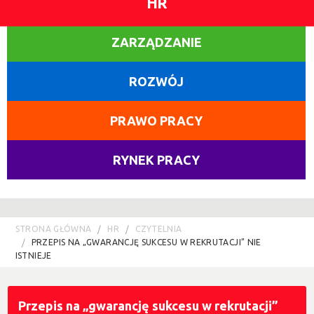
HR
ZARZĄDZANIE
ROZWÓJ
PRAWO PRACY
RYNEK PRACY
STRONA GŁÓWNA
HR
CZYTELNIA
PRZEPIS NA „GWARANCJĘ SUKCESU W REKRUTACJI” NIE
ISTNIEJE
Przepis na „gwarancję sukcesu w rekrutacji”