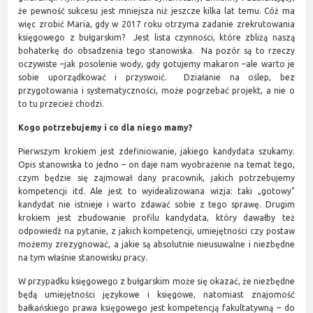
że pewność sukcesu jest mniejsza niż jeszcze kilka lat temu. Cóż ma
więc zrobić Maria, gdy w 2017 roku otrzyma zadanie zrekrutowania
księgowego z bułgarskim? Jest lista czynności, które zbliżą naszą
bohaterkę do obsadzenia tego stanowiska. Na pozór są to rzeczy
oczywiste –jak posolenie wody, gdy gotujemy makaron –ale warto je
sobie uporządkować i przyswoić. Działanie na oślep, bez
przygotowania i systematyczności, może pogrzebać projekt, a nie o
to tu przecież chodzi.
Kogo potrzebujemy i co dla niego mamy?
Pierwszym krokiem jest zdefiniowanie, jakiego kandydata szukamy.
Opis stanowiska to jedno – on daje nam wyobrażenie na temat tego,
czym będzie się zajmował dany pracownik, jakich potrzebujemy
kompetencji itd. Ale jest to wyidealizowana wizja: taki „gotowy”
kandydat nie istnieje i warto zdawać sobie z tego sprawę. Drugim
krokiem jest zbudowanie profilu kandydata, który dawałby też
odpowiedź na pytanie, z jakich kompetencji, umiejętności czy postaw
możemy zrezygnować, a jakie są absolutnie nieusuwalne i niezbędne
na tym właśnie stanowisku pracy.
W przypadku księgowego z bułgarskim może się okazać, że niezbędne
będą umiejętności językowe i księgowe, natomiast znajomość
bałkańskiego prawa księgowego jest kompetencją fakultatywną – do