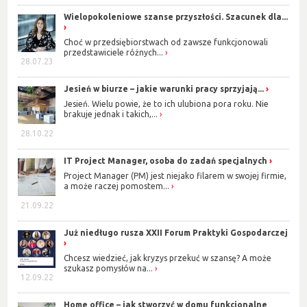
Wielopokoleniowe szanse przyszłości. Szacunek dla...
Choć w przedsiębiorstwach od zawsze funkcjonowali
przedstawiciele różnych...
28.07.23
Jesień w biurze – jakie warunki pracy sprzyjają...
Jesień. Wielu powie, że to ich ulubiona pora roku. Nie
brakuje jednak i takich,...
28.10.22
IT Project Manager, osoba do zadań specjalnych
Project Manager (PM) jest niejako filarem w swojej firmie,
a może raczej pomostem...
21.09.22
Już niedługo rusza XXII Forum Praktyki Gospodarczej
Chcesz wiedzieć, jak kryzys przekuć w szansę? A może
szukasz pomysłów na...
12.09.22
Home office – jak stworzyć w domu funkcjonalne