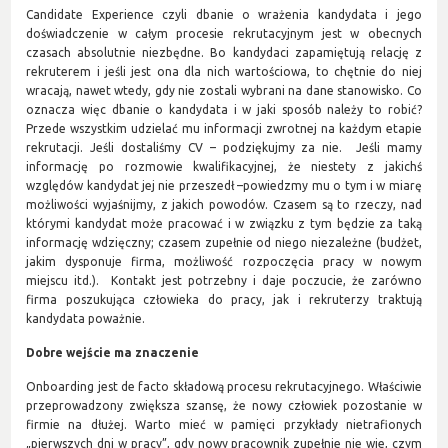
Candidate Experience czyli dbanie o wrażenia kandydata i jego
doświadczenie w całym procesie rekrutacyjnym jest w obecnych
czasach absolutnie niezbędne. Bo kandydaci zapamiętują relację z
rekruterem i jeśli jest ona dla nich wartościowa, to chętnie do niej
wracają, nawet wtedy, gdy nie zostali wybrani na dane stanowisko. Co
oznacza więc dbanie o kandydata i w jaki sposób należy to robić?
Przede wszystkim udzielać mu informacji zwrotnej na każdym etapie
rekrutacji. Jeśli dostaliśmy CV – podziękujmy za nie. Jeśli mamy
informację po rozmowie kwalifikacyjnej, że niestety z jakichś
względów kandydat jej nie przeszedł –powiedzmy mu o tym i w miarę
możliwości wyjaśnijmy, z jakich powodów. Czasem są to rzeczy, nad
którymi kandydat może pracować i w związku z tym będzie za taką
informację wdzięczny; czasem zupełnie od niego niezależne (budżet,
jakim dysponuje firma, możliwość rozpoczęcia pracy w nowym
miejscu itd.). Kontakt jest potrzebny i daje poczucie, że zarówno
firma poszukująca człowieka do pracy, jak i rekruterzy traktują
kandydata poważnie.
Dobre wejście ma znaczenie
Onboarding jest de facto składową procesu rekrutacyjnego. Właściwie
przeprowadzony zwiększa szansę, że nowy człowiek pozostanie w
firmie na dłużej. Warto mieć w pamięci przykłady nietrafionych
„pierwszych dni w pracy”, gdy nowy pracownik zupełnie nie wie, czym