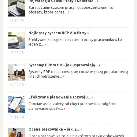
Rejestracja Czasu Pracy i Kontrola...
Zarządzanie czasem pracy i bezpieczeństwem to
obszary, które coraz...
17.10.25
Najlepszy system RCP dla firmy
Efektywne zarządzanie czasem pracy pracowników to
jeden z...
15.05.25
Systemy ERP w HR – jak usprawniają...
Systemy ERP od lat cieszą się coraz większą popularnością
i na ich wdrożenie...
18.02.25
Efektywne planowanie rozwoju...
Chociaż wiele zależy od chęci pracownika, odgórne
planowanie ścieżki...
26.11.24
Ocena pracownika – jak ją...
Ocena pracownika to dla niektórych przykry obowiązek,