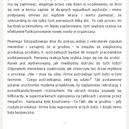
ma się zajmować, wegetuje przez cały dzień w oczekiwaniu, że ktoś
się nim w końcu zajmie. W skrajnych wypadkach wychodzi i mimo
podpisanej umowy już nigdynie wraca. I warto pamiętać, że
onboarding to nie tylko tych pierwszych kilka dni. To cały proces. Im
bardziej przemyślany, im lepiej zaplanowany, tym większa szansa na
efektywne funkcjonowanie nowej osoby w organizacji.
Pewnego listopadowego dnia do pokoju jednej z rekruterek zapukał
menedżer i oznajmił, że w grudniu – w związku ze zwiększoną
produkcją produktu X –potrzebnych będzie 40 nowych pracowników
podstawowych. Pierwszą reakcja była szybka: tego się nie da zrobić.
Rynek jest wydrenowany, jak mielibyśmy dotrzeć do tych ludzi?
Odpowiedź menedżera zaskoczyła, ale otworzyła też drzwi myślenia
o procesie: „Nie – musi się udać. Firma potrzebuje tych ludzi w tym
terminie. Czego potrzebujesz, żeby się udało?” Tak postawione
pytanie uruchomiło myślenie projektowe, by zaplanować rekrutację z
ponadstandardowym rozmachem. Na ulicach miasta pojawiły się
billboardy, w supermarketach ogłoszenia na tablicach i anonse przez
megafon. Kampania była kosztowna – to fakt. Ale w grudniu – gdy
ruszyła produkcja –firma była wyposażona w tych ludzi. I dzięki temu
była bezpieczna.
...