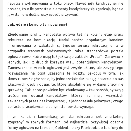
nabycia i wytrenowania w toku pracy. Nawet jeśli kandydat jej nie
posiada, to o ile pozostałe elementy kandydatury się zgadzają, będzie
ją w stanie w dość prosty sposób przyswoić.
Jak, gdzie i komu o tym powiemy?
Zbudowanie profilu kandydata wpływa też na kolejny etap pracy
rekrutera: na komunikację. Nadal bardzo popularnym kanałem
informowania o wakatach są typowe serwisy rekrutacyjne, a w
przypadku stanowisk podstawowych także standardowe portale
ogłoszeniowe, które mają też już swoje zakładki „Praca”. Zarówno z
jednych, jak i z drugich korzysta wielu potencjalnych kandydatów.
Zamieszczanie w nich ogłoszeń jest zwykle płatne, ale zasięg tego
rozwiązania na ogół uzasadnia te koszty. Szkopuł w tym, jak
skonstruować ogłoszenie, by jednocześnie dać okazję dotarcia do nas
właściwych osób i odsiać te, które absolutnie się w danej pracy nie
sprawdzą. Taki anons powinien być zbudowany w taki sposób, by swoją
treścią nie odcinał kandydatów, którzy nie mają wszystkich
zakładanych przez nas kompetencji, a jednocześnie pokazywał, czego
de facto pracodawca na danym stanowisku wymaga.
Innym kanałem komunikacyjnym dla rekrutera jest „marketing
szeptany” w różnych formach: od najbardziej oczywistej obecnie
formy ogłoszeń na LinkedIn, GoldenLine czy Facebook, po telefony do