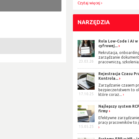
Czytaj więcej
NARZĘDZIA
Rola Low-Code i AI w
cyfrowej...
Rekrutacja, onboarding
zarządzanie dokument
23.03.26
pracowniczą, szkolenia,
Rejestracja Czasu Pra
Kontrola...
Zarządzanie czasem pr
bezpieczeństwem to o
17.10.25
które coraz...
Najlepszy system RCP
firmy
Efektywne zarządzani
pracy pracowników to j
15.05.25
Systemy ERP w HR – j