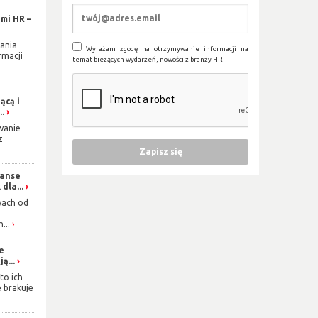
mi HR –
ania
Wyrażam zgodę na otrzymywanie informacji na
rmacji
temat bieżących wydarzeń, nowości z branży HR
ącą i
..
wanie
z
zanse
dla...
wach od
...
ie
ą...
to ich
e brakuje