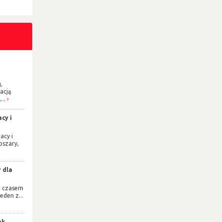
,
acją
...
cy i
acy i
bszary,
 dla
e czasem
eden z...
ak