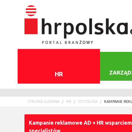
ZARZĄD
HR
STRONA GŁÓWNA
HR
CZYTELNIA
KAMPANIE REK
Kampanie reklamowe AD + HR wsparciem p
specjalistów