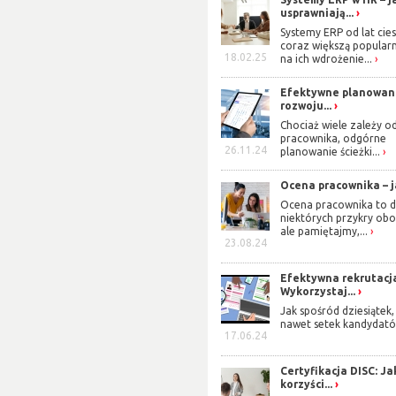
usprawniają...
Systemy ERP od lat cies
coraz większą popularn
18.02.25
na ich wdrożenie...
Efektywne planowan
rozwoju...
Chociaż wiele zależy o
pracownika, odgórne
26.11.24
planowanie ścieżki...
Ocena pracownika – ja
Ocena pracownika to d
niektórych przykry obo
ale pamiętajmy,...
23.08.24
Efektywna rekrutacj
Wykorzystaj...
Jak spośród dziesiątek,
nawet setek kandydató
17.06.24
Certyfikacja DISC: Ja
korzyści...