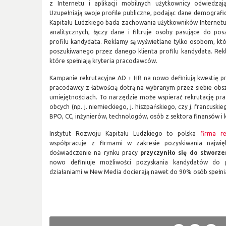
z Internetu i aplikacji mobilnych użytkownicy odwiedza
Uzupełniają swoje profile publiczne, podając dane demograf
Kapitału Ludzkiego bada zachowania użytkowników Internet
analitycznych, łączy dane i filtruje osoby pasujące do p
profilu kandydata. Reklamy są wyświetlane tylko osobom, któ
poszukiwanego przez danego klienta profilu kandydata. Rek
które spełniają kryteria pracodawców.
Kampanie rekrutacyjne AD + HR na nowo definiują kwestię pr
pracodawcy z łatwością dotrą na wybranym przez siebie obs
umiejętnościach. To narzędzie może wspierać rekrutację p
obcych (np. j. niemieckiego, j. hiszpańskiego, czy j. francuski
BPO, CC, inżynierów, technologów, osób z sektora finansów i 
Instytut Rozwoju Kapitału Ludzkiego to polska
firma re
współpracuje z firmami w zakresie pozyskiwania najwię
doświadczenie na rynku pracy
przyczyniło się do stworz
nowo definiuje możliwości pozyskania kandydatów do p
działaniami w New Media docierają nawet do 90% osób spełni