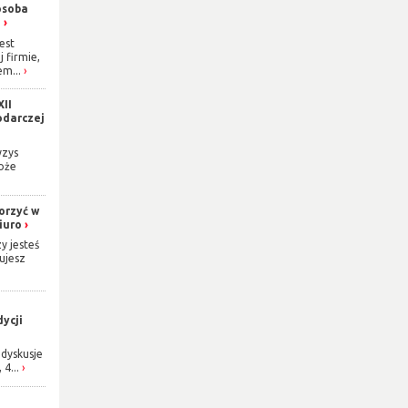
osoba
h
est
j firmie,
m...
XII
odarczej
yzys
oże
orzyć w
iuro
y jesteś
ujesz
ycji
dyskusje
 4...