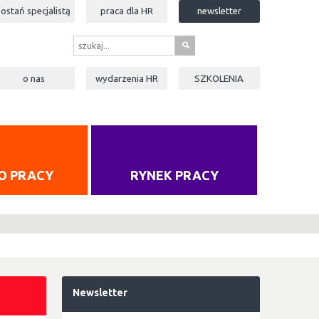
zostań specjalistą
praca dla
HR
newsletter
s
o nas
wydarzenia
HR
SZKOLENIA
O PRACY
RYNEK PRACY
Newsletter