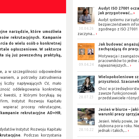
Audyt ISO 27001 ocza
jak przygotować...
Audyt systemu zarządz
bezpieczeństwem info
30.04.26
zgodnego z ISO 27001
jne narzędzie, które umożliwia
zaczyna...
esów rekrutacyjnych. Kampanie
cia do wielu osób o konkretnej
Jak budować angażuj
zachęcającą do pracy.
ortale ogłoszeniowe. W sektorze
a się już powszechną praktyką,
Motywacja i zaangażo
pracowników to jedne 
09.04.24
najważniejszych...
ne, a w szczególności odpowiednie
Wielopokoleniowe s
zwaniem, a potrzeby zatrudnienia
przyszłości. Szacunek 
 liczby napływających CV, mało
Choć w przedsiębiorst
ożność oddelegowania konkretnej
zawsze funkcjonowali
 kwestii, z którymi borykają się
28.07.23
przedstawiciele różnych
irm, Instytut Rozwoju Kapitału
 wspierać procesy rekrutacyjne,
Jesień w biurze – jak
e
kampanie rekrutacyjne AD+HR
,
warunki pracy sprzyjaj
Jesień. Wielu powie, że 
ulubiona pora roku. Ni
dydatów Instytut Rozwoju Kapitału
28.10.22
jednak i takich,...
krutacyjne
. Podczas korzystania