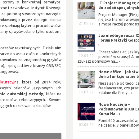
ją strony o konkretnej tematyce.
IT Project Manager, 
do zadań specjalnyc
iczne i zawodowe. Instytut Rozwoju
u za pomocą stworzonych narzędzi
Project Manager (PM) j
niejako filarem w swoje
oszukiwanego przez danego klienta
21.09.22
a może raczej pomoste
re spełniają kryteria pracodawców.
lamy są wyświetlane tylko osobom,
Już niedługo rusza X
Forum Praktyki Gosp
ocesów rekrutacyjnych. Dzięki nim
Chcesz wiedzieć, jak kr
zarze do wielu osób o konkretnych
12.09.22
przekuć w szansę? A m
racowników ze znajomością języków
szukasz pomysłów na...
ego), specjalistów z branży GBS/SSC,
księgowości.
Home office – jak stw
domu funkcjonalne b
krutacyjna
, która od 2014 roku
Niezależnie od tego, cz
kszych talentów językowych. Ich
freelancerem, czy prac
15.07.22
zdalnie dla firmy...
enia autorskiej metody
, która na
rocesów rekrutacyjnych. Swoimi
Nowa Nadzieja –
ających oczekiwania klientów.
Podsumowanie XIX Ed
Kursu Na...
Pond 600 uczestników, 
03.06.22
na czacie, 7 panelistów,