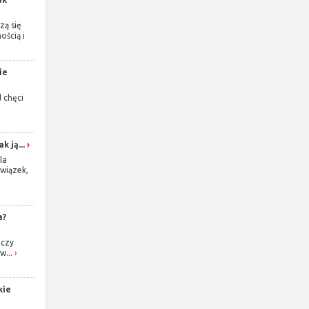
zą się
ością i
ie
d chęci
k ją...
la
wiązek,
a?
 czy
w...
kie