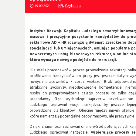
HR
,
Czytelnia
19.09.2021
Instytut Rozwoju Kapitału Ludzkiego stworzył innowacy
masowe i precyzyjne pozyskanie kandydatów do proc
reklamowe AD + HR rozwiązują dylemat szerokiego dotar
specjalności lub umiejętnościach, omijając popularne p
nowoczesnych usług biznesowych rekrutacja online stał
która wymaga nowego podejścia do rekrutacji.
Dla wielu pracodawców proces prowadzenia rekrutacji onli
profilowanie kandydatów do pracy jest jeszcze dużym wy
nowych pracowników - coraz większe. Brak odpowiedniej
atrakcyjne życiorysy, nieodpowiednie kompetencje, niem
osoby do przeprowadzenia całego procesu to tylko część
pracodawcy. Stąd, wychodząc naprzeciw oczekiwaniom f
Ludzkiego usprawnił swoje narzędzia, by jeszcze lepiej
prowadzone dla klientów. Obecnie między innymi oferuj
które namierzają potencjalne osoby masowo, ale precyzyjnie.
Dzięki znajomości zachowań online wśród potencjalnych kan
Ludzkiego opracował narzędzie,
wspierające procesy re