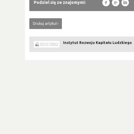
f
g
l
Podziel się ze znajomymi:
Drukuj artykuł
Instytut Rozwoju Kapitału Ludzkiego