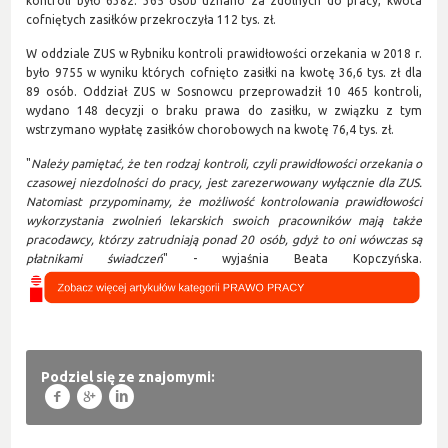
kontroli było 6382. 365 osób uznano za zdolnych do pracy, kwota
cofniętych zasiłków przekroczyła 112 tys. zł.
W oddziale ZUS w Rybniku kontroli prawidłowości orzekania w 2018 r.
było 9755 w wyniku których cofnięto zasiłki na kwotę 36,6 tys. zł dla
89 osób. Oddział ZUS w Sosnowcu przeprowadził 10 465 kontroli,
wydano 148 decyzji o braku prawa do zasiłku, w związku z tym
wstrzymano wypłatę zasiłków chorobowych na kwotę 76,4 tys. zł.
"
Należy pamiętać, że ten rodzaj kontroli, czyli prawidłowości orzekania o
czasowej niezdolności do pracy, jest zarezerwowany wyłącznie dla ZUS.
Natomiast przypominamy, że możliwość kontrolowania prawidłowości
wykorzystania zwolnień lekarskich swoich pracowników mają także
pracodawcy, którzy zatrudniają ponad 20 osób, gdyż to oni wówczas są
płatnikami świadczeń
" - wyjaśnia Beata Kopczyńska.
Podziel się ze znajomymi:
f
g
l