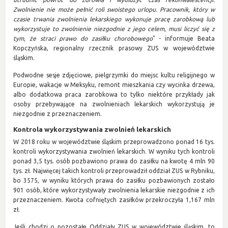
Zwolnienie nie może pełnić roli swoistego urlopu. Pracownik, który w
czasie trwania zwolnienia lekarskiego wykonuje pracę zarobkową lub
wykorzystuje to zwolnienie niezgodnie z jego celem, musi liczyć się z
tym, że straci prawo do zasiłku chorobowego
" - informuje Beata
Kopczyńska, regionalny rzecznik prasowy ZUS w województwie
śląskim.
Podwodne sesje zdjęciowe, pielgrzymki do miejsc kultu religijnego w
Europie, wakacje w Meksyku, remont mieszkania czy wycinka drzewa,
albo dodatkowa praca zarobkowa to tylko niektóre przykłady jak
osoby przebywające na zwolnieniach lekarskich wykorzystują je
niezgodnie z przeznaczeniem.
Kontrola wykorzystywania zwolnień lekarskich
W 2018 roku w województwie śląskim przeprowadzono ponad 16 tys.
kontroli wykorzystywania zwolnień lekarskich. W wyniku tych kontroli
ponad 3,5 tys. osób pozbawiono prawa do zasiłku na kwotę 4 mln 90
tys. zł. Najwięcej takich kontroli przeprowadził oddział ZUS w Rybniku,
bo 3575, w wyniku których prawa do zasiłku pozbawionych zostało
901 osób, które wykorzystywały zwolnienia lekarskie niezgodnie z ich
przeznaczeniem. Kwota cofniętych zasiłków przekroczyła 1,167 mln
zł.
Jeśli chodzi o pozostałe Oddziały ZUS w województwie śląskim, to