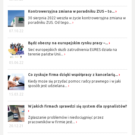
Kontrowersyjna zmiana w poradniku ZUS – to...
30 sierpnia 2022 weszła w życie kontrowersyjna zmiana w
poradniku ZUS. Od tego...
07.10.22
Bądź obecny na europejskim rynku pracy –...
Sieć europejskich służb zatrudnienia EURES działa na
terenie państw Unii...
05.06.22
Co zyskuje firma dzięki współpracy z kancelarią...
Kiedy może się przydać pomoc radcy prawnego i w jaki
sposób jest udzielana...
15.03.22
W jakich firmach sprawdzi się system dla sygnalistów?
Zgłaszanie problemów i niedociągnięć przez
pracowników w firmie jest...
20.12.21