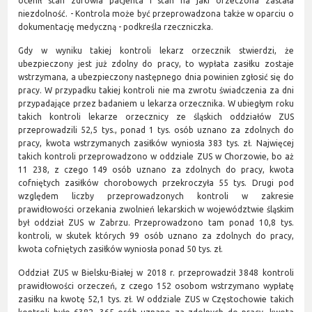
ocenił stan zdrowia pacjenta i stan na jaki orzeczona zastała
niezdolność. - Kontrola może być przeprowadzona także w oparciu o
dokumentację medyczną - podkreśla rzeczniczka.
Gdy w wyniku takiej kontroli lekarz orzecznik stwierdzi, że
ubezpieczony jest już zdolny do pracy, to wypłata zasiłku zostaje
wstrzymana, a ubezpieczony następnego dnia powinien zgłosić się do
pracy. W przypadku takiej kontroli nie ma zwrotu świadczenia za dni
przypadające przez badaniem u lekarza orzecznika. W ubiegłym roku
takich kontroli lekarze orzecznicy ze śląskich oddziałów ZUS
przeprowadzili 52,5 tys., ponad 1 tys. osób uznano za zdolnych do
pracy, kwota wstrzymanych zasiłków wyniosła 383 tys. zł. Najwięcej
takich kontroli przeprowadzono w oddziale ZUS w Chorzowie, bo aż
11 238, z czego 149 osób uznano za zdolnych do pracy, kwota
cofniętych zasiłków chorobowych przekroczyła 55 tys. Drugi pod
względem liczby przeprowadzonych kontroli w zakresie
prawidłowości orzekania zwolnień lekarskich w województwie śląskim
był oddział ZUS w Zabrzu. Przeprowadzono tam ponad 10,8 tys.
kontroli, w skutek których 99 osób uznano za zdolnych do pracy,
kwota cofniętych zasiłków wyniosła ponad 50 tys. zł.
Oddział ZUS w Bielsku-Białej w 2018 r. przeprowadził 3848 kontroli
prawidłowości orzeczeń, z czego 152 osobom wstrzymano wypłatę
zasiłku na kwotę 52,1 tys. zł. W oddziale ZUS w Częstochowie takich