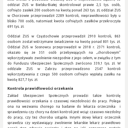
oddział ZUS w Bielsku-Białej skontrolował prawie 2,5 tys. osób,
cofnięto zasiłek 200 osobom na kwotę ponad 263 tys. zł, oddział ZUS
w Chorzowie przeprowadził 2289 kontroli, nieprawidłowości były u
blisko 700 osób, natomiast kwota cofniętych zasiłków przekroczyła
691 tys. zł.
Oddział ZUS w Częstochowie przeprowadził 2910 kontroli, 863
osobom został wstrzymane świadczenie na kwotę ponad 801 tys. zł.
Oddział ZUS w Sosnowcu przeprowadził w 2018 r. 2371 kontroli,
okazało się że 351 osób przebywających na „chorobowym”
wykorzystywało zwolnienie niezgodnie z jego celem, w związku z tym
do Funduszu Ubezpieczeń Społecznych zwrócono 339,1 tys. zł. W
oddziale ZUS w Zabrzu przeprowadzono 2547 kontroli
wykorzystywania z czego 500 osobom cofnięto wypłatę zasiłku na
kwotę 827,7 tys. zł.
Kontrola prawidłowości orzekania
Zakład Ubezpieczeń Społecznych prowadzi także kontrolę
prawidłowości orzekania o czasowej niezdolności do pracy. Polega
ona na wezwaniu chorego na badanie do lekarza orzecznika i
sprawdzeniu czy chory na dzień kontroli jest wciąż czasowo niezdolny
do pracy, czy też choroba ustąpiła. Innymi słowy lekarz orzecznik
sprawdza czy wystawiający zwolnienie lekarskie lekarz prawidłowo