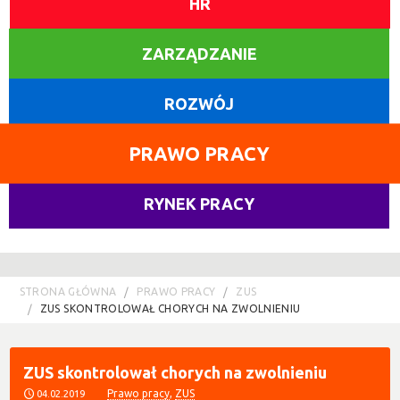
HR
ZARZĄDZANIE
ROZWÓJ
PRAWO PRACY
RYNEK PRACY
STRONA GŁÓWNA
PRAWO PRACY
ZUS
ZUS SKONTROLOWAŁ CHORYCH NA ZWOLNIENIU
ZUS skontrolował chorych na zwolnieniu
Prawo pracy
,
ZUS
04.02.2019