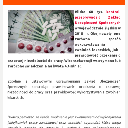
Blisko 68 tys.
kontroli
przeprowadził Zakład
Ubezpieczeń Społecznych
w województwie śląskim
w
2018 r. Obejmowały one
zarówno sposób
wykorzystywania
zwolnień lekarskich, jak i
prawidłowość orzekania o
czasowej niezdolności do pracy. W konsekwencji wstrzymano lub
zwrócono świadczenia na kwotę 4,4 mln zł.
Zgodnie z ustawowymi uprawnieniami Zakład Ubezpieczeń
Społecznych kontroluje prawidłowość orzekania o czasowej
niezdolności do pracy oraz prawidłowość wykorzystywania zwolnień
lekarskich.
"Warto pamiętać, że każde zwolnienie jest zwolnieniem od wykonywania
jakiejkolwiek pracy zarobkowej oraz wszelkich czynności, które mogą
utrudnić powrót do zdrowia i wydłużyć czas rekonwalescencji.