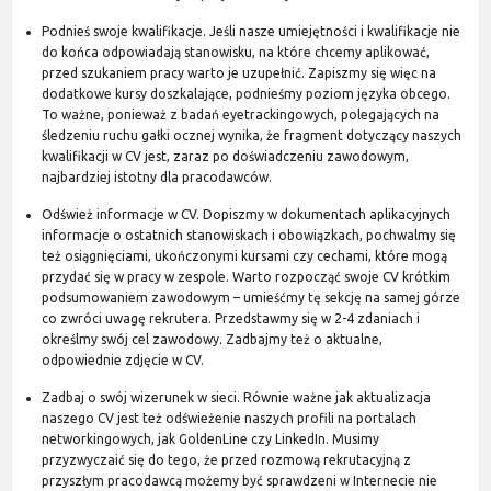
Podnieś swoje kwalifikacje. Jeśli nasze umiejętności i kwalifikacje nie
do końca odpowiadają stanowisku, na które chcemy aplikować,
przed szukaniem pracy warto je uzupełnić. Zapiszmy się więc na
dodatkowe kursy doszkalające, podnieśmy poziom języka obcego.
To ważne, ponieważ z badań eyetrackingowych, polegających na
śledzeniu ruchu gałki ocznej wynika, że fragment dotyczący naszych
kwalifikacji w CV jest, zaraz po doświadczeniu zawodowym,
najbardziej istotny dla pracodawców.
Odśwież informacje w CV. Dopiszmy w dokumentach aplikacyjnych
informacje o ostatnich stanowiskach i obowiązkach, pochwalmy się
też osiągnięciami, ukończonymi kursami czy cechami, które mogą
przydać się w pracy w zespole. Warto rozpocząć swoje CV krótkim
podsumowaniem zawodowym – umieśćmy tę sekcję na samej górze
co zwróci uwagę rekrutera. Przedstawmy się w 2-4 zdaniach i
określmy swój cel zawodowy. Zadbajmy też o aktualne,
odpowiednie zdjęcie w CV.
Zadbaj o swój wizerunek w sieci. Równie ważne jak aktualizacja
naszego CV jest też odświeżenie naszych profili na portalach
networkingowych, jak GoldenLine czy LinkedIn. Musimy
przyzwyczaić się do tego, że przed rozmową rekrutacyjną z
przyszłym pracodawcą możemy być sprawdzeni w Internecie nie