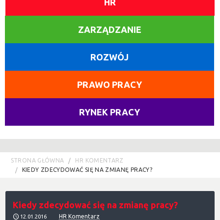
HR
ZARZĄDZANIE
ROZWÓJ
PRAWO PRACY
RYNEK PRACY
STRONA GŁÓWNA
HR KOMENTARZ
KIEDY ZDECYDOWAĆ SIĘ NA ZMIANĘ PRACY?
Kiedy zdecydować się na zmianę pracy?
HR Komentarz
12.01.2016