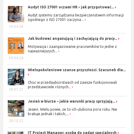
Audyt ISO 27001 oczami HR – jak przygotować...
Audyt systemu zarządzania bezpieczeństwem informacji
zgodnego z ISO 27001 zaczyna...
30.04.26
Jak budować angażującą i zachęcającą do pracy...
Motywacja i zaangażowanie pracowników to jedne z
najważniejszych...
09.04.24
Wielopokoleniowe szanse przyszłości. Szacunek dla...
Choć w przedsiębiorstwach od zawsze funkcjonowali
przedstawiciele różnych...
28.07.23
Jesień w biurze – jakie warunki pracy sprzyjają...
Jesień. Wielu powie, że to ich ulubiona pora roku. Nie
brakuje jednak i takich,...
28.10.22
IT Project Manager, osoba do zadań specjalnych