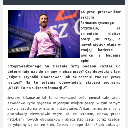
46 proc. pracowników
sektora
farmaceutycznego
przyznaje, że
zmieniało miejsce
pracy już trzy-, a
nawet pięciokrotnie w
swojej karierze -
wynika z badania
opinii
przeprowadzonego na zlecenie firmy Gedeon Richter
. Co
determinuje nas do zmiany miejsca pracy? Czy decydują o tym
jedynie czynniki finansowe? Jak skutecznie znaleźć pracę
marzeń? Na te pytania odpowiadają eksperci programu
„RECEPTA na sukces w farmacji 2”.
Jeszcze kilkanaście lat temu większość osób niemal całe swoje
zawodowe życie spędzała w jednym miejscu pracy, w tym samym
pokoju, często na tym samym stanowisku. A dziś, mimo, że zmiana
pracodawcy niewątpliwie wiąże się ze stresem, obawą przed
natłokiem nowych obowiązków i utratą stabilizacji, coraz częściej
decydujemy się na ten krok. Co nas do tego skłania? Jak pokazuje