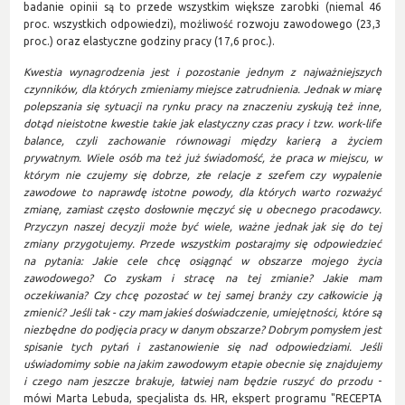
badanie opinii
są to przede wszystkim większe zarobki (niemal 46
proc. wszystkich odpowiedzi), możliwość rozwoju zawodowego (23,3
proc.) oraz elastyczne godziny pracy (17,6 proc.).
Kwestia wynagrodzenia jest i pozostanie jednym z najważniejszych
czynników, dla których zmieniamy miejsce zatrudnienia. Jednak w miarę
polepszania się sytuacji na rynku pracy na znaczeniu zyskują też inne,
dotąd nieistotne kwestie takie jak elastyczny czas pracy i tzw. work-life
balance, czyli zachowanie równowagi między karierą a życiem
prywatnym. Wiele osób ma też już świadomość, że praca w miejscu, w
którym nie czujemy się dobrze, złe relacje z szefem czy wypalenie
zawodowe to naprawdę istotne powody, dla których warto rozważyć
zmianę, zamiast często dosłownie męczyć się u obecnego pracodawcy.
Przyczyn naszej decyzji może być wiele, ważne jednak jak się do tej
zmiany przygotujemy. Przede wszystkim postarajmy się odpowiedzieć
na pytania: Jakie cele chcę osiągnąć w obszarze mojego życia
zawodowego? Co zyskam i stracę na tej zmianie? Jakie mam
oczekiwania? Czy chcę pozostać w tej samej branży czy całkowicie ją
zmienić? Jeśli tak - czy mam jakieś doświadczenie, umiejętności, które są
niezbędne do podjęcia pracy w danym obszarze? Dobrym pomysłem jest
spisanie tych pytań i zastanowienie się nad odpowiedziami. Jeśli
uświadomimy sobie na jakim zawodowym etapie obecnie się znajdujemy
i czego nam jeszcze brakuje, łatwiej nam będzie ruszyć do przodu
-
mówi Marta Lebuda, specjalista ds. HR, ekspert programu "RECEPTA