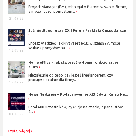
Project Manager (PM) jest niejako filarem w swojej firmie,
a może raczej pomostem...
21.09.22
Już niedługo rusza XXII Forum Praktyki Gospodarczej
Chcesz wiedzieć, jak kryzys przekuć w szansę? A może
szukasz pomysłów na...
12.09.22
Home office – jak stworzyć w domu funkcjonalne
biuro
Niezależnie od tego, czy jesteś freelancerem, czy
pracujesz zdalnie dla firmy...
15.07.22
Nowa Nadzieja – Podsumowanie XIX Edycji Kursu Na...
Pond 600 uczestników, dyskusje na czacie, 7 panelistów,
4...
03.06.22
Czytaj więcej