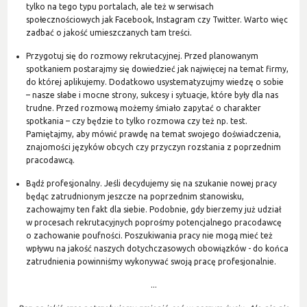
tylko na tego typu portalach, ale też w serwisach
społecznościowych jak Facebook, Instagram czy Twitter. Warto więc
zadbać o jakość umieszczanych tam treści.
Przygotuj się do rozmowy rekrutacyjnej. Przed planowanym
spotkaniem postarajmy się dowiedzieć jak najwięcej na temat firmy,
do której aplikujemy. Dodatkowo usystematyzujmy wiedzę o sobie
– nasze słabe i mocne strony, sukcesy i sytuacje, które były dla nas
trudne. Przed rozmową możemy śmiało zapytać o charakter
spotkania – czy będzie to tylko rozmowa czy też np. test.
Pamiętajmy, aby mówić prawdę na temat swojego doświadczenia,
znajomości języków obcych czy przyczyn rozstania z poprzednim
pracodawcą.
Bądź profesjonalny. Jeśli decydujemy się na szukanie nowej pracy
będąc zatrudnionym jeszcze na poprzednim stanowisku,
zachowajmy ten fakt dla siebie. Podobnie, gdy bierzemy już udział
w procesach rekrutacyjnych poprośmy potencjalnego pracodawcę
o zachowanie poufności. Poszukiwania pracy nie mogą mieć też
wpływu na jakość naszych dotychczasowych obowiązków - do końca
zatrudnienia powinniśmy wykonywać swoją pracę profesjonalnie.
...