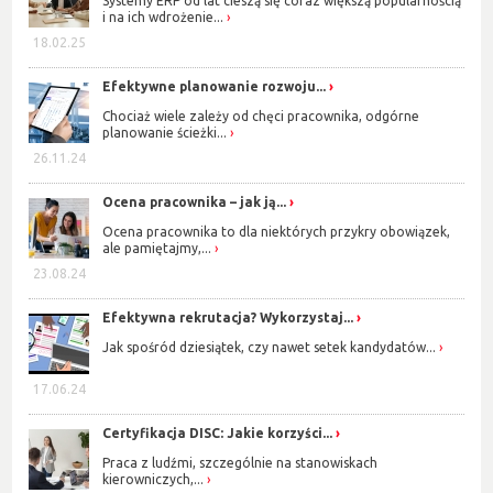
Systemy ERP od lat cieszą się coraz większą popularnością
i na ich wdrożenie...
18.02.25
Efektywne planowanie rozwoju...
Chociaż wiele zależy od chęci pracownika, odgórne
planowanie ścieżki...
26.11.24
Ocena pracownika – jak ją...
Ocena pracownika to dla niektórych przykry obowiązek,
ale pamiętajmy,...
23.08.24
Efektywna rekrutacja? Wykorzystaj...
Jak spośród dziesiątek, czy nawet setek kandydatów...
17.06.24
Certyfikacja DISC: Jakie korzyści...
Praca z ludźmi, szczególnie na stanowiskach
kierowniczych,...