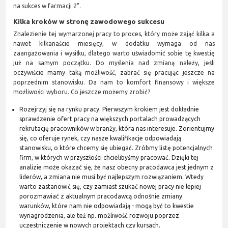
na sukces w farmacji 2".
Kilka kroków w stronę zawodowego sukcesu
Znalezienie tej wymarzonej pracy to proces, który może zająć kilka a
nawet kilkanaście miesięcy, w dodatku wymaga od nas
zaangażowania i wysiłku, dlatego warto uświadomić sobie tę kwestię
już na samym początku. Do myślenia nad zmianą należy, jeśli
oczywiście mamy taką możliwość, zabrać się pracując jeszcze na
poprzednim stanowisku. Da nam to komfort finansowy i większe
możliwości wyboru. Co jeszcze możemy zrobić?
Rozejrzyj się na rynku pracy. Pierwszym krokiem jest dokładnie
sprawdzenie ofert pracy na większych portalach prowadzących
rekrutację pracowników w branży, która nas interesuje. Zorientujmy
się, co oferuje rynek, czy nasze kwalifikacje odpowiadają
stanowisku, o które chcemy się ubiegać. Zróbmy listę potencjalnych
firm, w których w przyszłości chcielibyśmy pracować. Dzięki tej
analizie może okazać się, że nasz obecny pracodawca jest jednym z
liderów, a zmiana nie musi być najlepszym rozwiązaniem. Wtedy
warto zastanowić się, czy zamiast szukać nowej pracy nie lepiej
porozmawiać z aktualnym pracodawcą odnośnie zmiany
warunków, które nam nie odpowiadają - mogą być to kwestie
wynagrodzenia, ale też np. możliwość rozwoju poprzez
uczestniczenie w nowych projektach czy kursach.