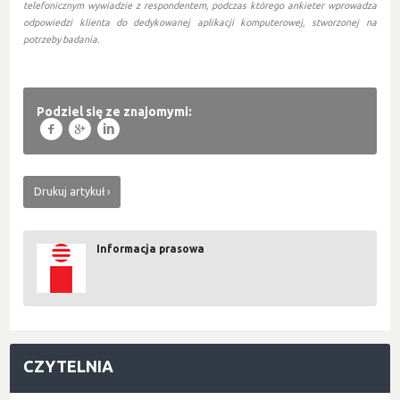
telefonicznym wywiadzie z respondentem, podczas którego ankieter wprowadza
odpowiedzi klienta do dedykowanej aplikacji komputerowej, stworzonej na
potrzeby badania.
Podziel się ze znajomymi:
f
g
l
Drukuj artykuł
Informacja prasowa
CZYTELNIA