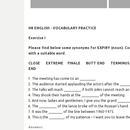
HR ENGLISH - VOCABULARY PRACTICE
Exercise I
Please find below some synonyms for EXPIRY (noun). Co
with a suitable word.
CLOSE EXTREME FINALE BUTT END TERMINUS
END
The meeting has come to an _________.
The audience started applauding the actors after the ______
The talks will reach __________ if both sides cannot reach a
They shook their hands at the __________ of the meeting.
And now, ladies and gentlemen, I give you the grand _______
The __________ of the lance broke off in the Russian’s hand.
It was the ________ of the line between 1960-1975.
This is the _________ of my patience – I want you to leave t
Answers: