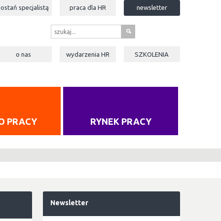
zostań specjalistą
praca dla
HR
newsletter
s
o nas
wydarzenia
HR
SZKOLENIA
O PRACY
RYNEK PRACY
Newsletter