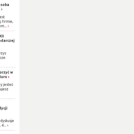
osoba
h
est
j firmie,
m...
XII
odarczej
yzys
oże
orzyć w
iuro
y jesteś
ujesz
ycji
dyskusje
 4...