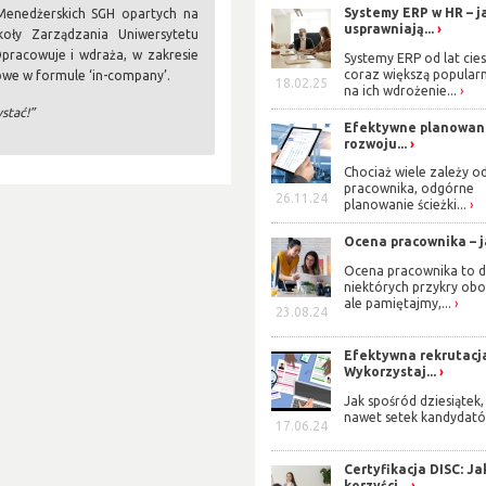
Systemy ERP w HR – j
enedżerskich SGH opartych na
usprawniają...
oły Zarządzania Uniwersytetu
Opracowuje i wdraża, w zakresie
Systemy ERP od lat cies
coraz większą popularn
owe w formule ‘in-company’.
18.02.25
na ich wdrożenie...
ystać!”
Efektywne planowan
rozwoju...
Chociaż wiele zależy o
pracownika, odgórne
26.11.24
planowanie ścieżki...
Ocena pracownika – ja
Ocena pracownika to d
niektórych przykry obo
ale pamiętajmy,...
23.08.24
Efektywna rekrutacj
Wykorzystaj...
Jak spośród dziesiątek,
nawet setek kandydató
17.06.24
Certyfikacja DISC: Ja
korzyści...