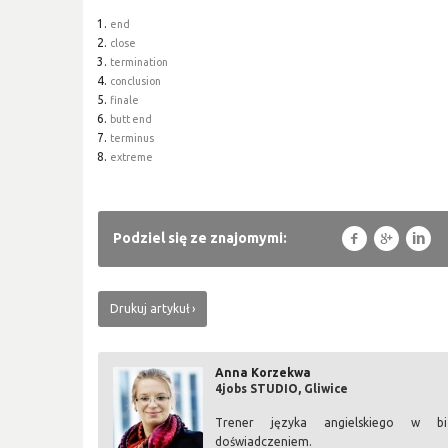
end
close
termination
conclusion
finale
butt end
terminus
extreme
f
g
l
Podziel się ze znajomymi:
Drukuj artykuł
Anna Korzekwa
4jobs STUDIO, Gliwice
Trener języka angielskiego w b
doświadczeniem.