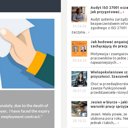
Audyt ISO 27001 ocza
jak przygotować...
Audyt systemu zarządz
bezpieczeństwem info
30.04.26
zgodnego z ISO 27001
zaczyna...
Jak budować angażuj
zachęcającą do pracy.
Motywacja i zaangażo
pracowników to jedne 
09.04.24
najważniejszych...
Wielopokoleniowe s
przyszłości. Szacunek 
Choć w przedsiębiorst
zawsze funkcjonowali
28.07.23
przedstawiciele różnych
Jesień w biurze – jak
warunki pracy sprzyjaj
Jesień. Wielu powie, że 
ulubiona pora roku. Ni
28.10.22
jednak i takich,...