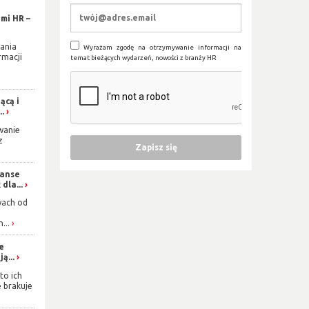
mi HR –
ania
Wyrażam zgodę na otrzymywanie informacji na
rmacji
temat bieżących wydarzeń, nowości z branży HR
ącą i
..
wanie
z
zanse
dla...
wach od
...
ie
ą...
to ich
e brakuje