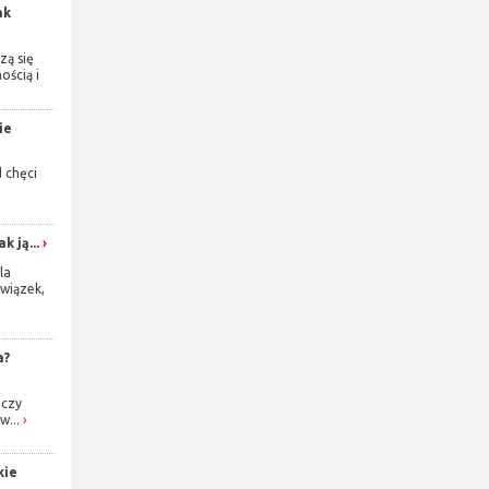
ak
zą się
ością i
ie
d chęci
k ją...
la
wiązek,
a?
 czy
w...
kie