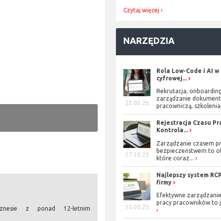
Czytaj więcej
NARZĘDZIA
Rola Low-Code i AI w
cyfrowej...
Rekrutacja, onboarding
zarządzanie dokument
23.03.26
pracowniczą, szkolenia,
Rejestracja Czasu Pra
Kontrola...
Zarządzanie czasem pr
bezpieczeństwem to o
17.10.25
które coraz...
Najlepszy system RCP
firmy
Efektywne zarządzani
pracy pracowników to j
15.05.25
iznesie z ponad 12-letnim