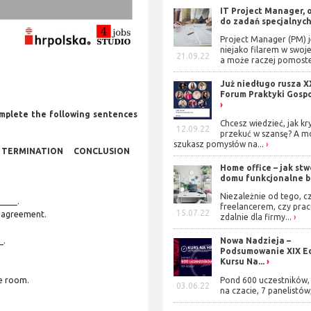
IT Project Manager, 
do zadań specjalnyc
Project Manager (PM) j
niejako filarem w swoje
21.09.22
a może raczej pomoste
Już niedługo rusza X
Forum Praktyki Gosp
mplete the following sentences
Chcesz wiedzieć, jak kr
12.09.22
przekuć w szansę? A m
szukasz pomysłów na...
 TERMINATION CONCLUSION
Home office – jak stw
domu funkcjonalne b
Niezależnie od tego, cz
____.
freelancerem, czy prac
15.07.22
n agreement.
zdalnie dla firmy...
_.
Nowa Nadzieja –
Podsumowanie XIX Ed
Kursu Na...
he room.
Pond 600 uczestników, 
03.06.22
na czacie, 7 panelistów,