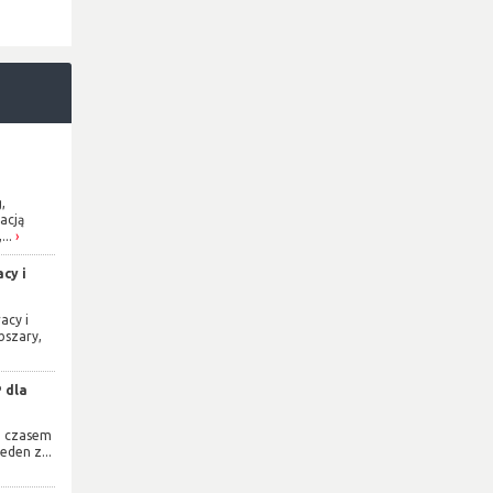
,
acją
...
cy i
acy i
bszary,
 dla
e czasem
eden z...