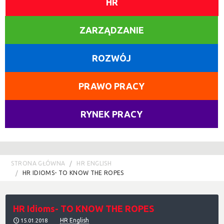
HR
ZARZĄDZANIE
ROZWÓJ
PRAWO PRACY
RYNEK PRACY
STRONA GŁÓWNA
HR ENGLISH
HR IDIOMS- TO KNOW THE ROPES
HR Idioms- TO KNOW THE ROPES
HR English
15.01.2018