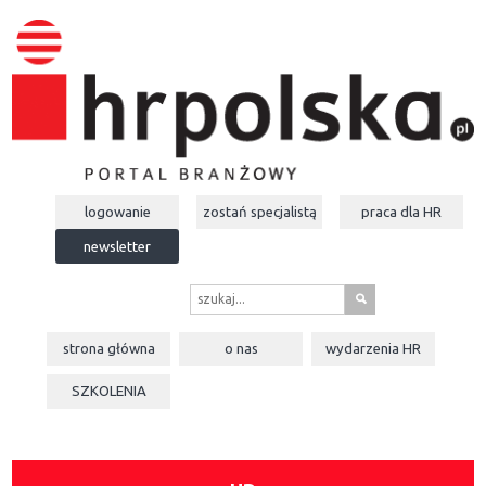
logowanie
zostań specjalistą
praca dla
HR
newsletter
s
strona główna
o nas
wydarzenia
HR
SZKOLENIA