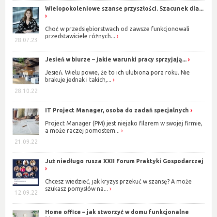
Wielopokoleniowe szanse przyszłości. Szacunek dla...
Choć w przedsiębiorstwach od zawsze funkcjonowali
przedstawiciele różnych...
28.07.23
Jesień w biurze – jakie warunki pracy sprzyjają...
Jesień. Wielu powie, że to ich ulubiona pora roku. Nie
brakuje jednak i takich,...
28.10.22
IT Project Manager, osoba do zadań specjalnych
Project Manager (PM) jest niejako filarem w swojej firmie,
a może raczej pomostem...
21.09.22
Już niedługo rusza XXII Forum Praktyki Gospodarczej
Chcesz wiedzieć, jak kryzys przekuć w szansę? A może
szukasz pomysłów na...
12.09.22
Home office – jak stworzyć w domu funkcjonalne