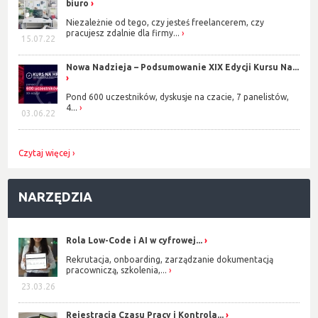
biuro
Niezależnie od tego, czy jesteś freelancerem, czy
pracujesz zdalnie dla firmy...
15.07.22
Nowa Nadzieja – Podsumowanie XIX Edycji Kursu Na...
Pond 600 uczestników, dyskusje na czacie, 7 panelistów,
4...
03.06.22
Czytaj więcej
NARZĘDZIA
Rola Low-Code i AI w cyfrowej...
Rekrutacja, onboarding, zarządzanie dokumentacją
pracowniczą, szkolenia,...
23.03.26
Rejestracja Czasu Pracy i Kontrola...