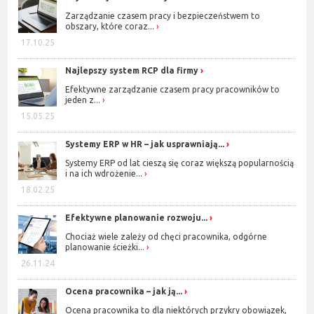
Zarządzanie czasem pracy i bezpieczeństwem to
obszary, które coraz...
17.10.25
Najlepszy system RCP dla firmy
Efektywne zarządzanie czasem pracy pracowników to
jeden z...
15.05.25
Systemy ERP w HR – jak usprawniają...
Systemy ERP od lat cieszą się coraz większą popularnością
i na ich wdrożenie...
18.02.25
Efektywne planowanie rozwoju...
Chociaż wiele zależy od chęci pracownika, odgórne
planowanie ścieżki...
26.11.24
Ocena pracownika – jak ją...
Ocena pracownika to dla niektórych przykry obowiązek,