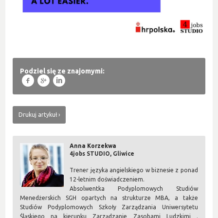
Podziel się ze znajomymi:
f
g
l
Drukuj artykuł
Anna Korzekwa
4jobs STUDIO, Gliwice
Trener języka angielskiego w biznesie z ponad
12-letnim doświadczeniem.
Absolwentka Podyplomowych Studiów
Menedżerskich SGH opartych na strukturze MBA, a także
Studiów Podyplomowych Szkoły Zarządzania Uniwersytetu
Śląskiego na kierunku Zarządzanie Zasobami Ludzkimi .