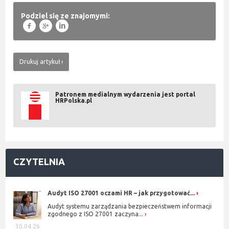
Podziel się ze znajomymi:
f
g
l
Drukuj artykuł
Patronem medialnym wydarzenia jest portal
HRPolska.pl
CZYTELNIA
Audyt ISO 27001 oczami HR – jak przygotować...
Audyt systemu zarządzania bezpieczeństwem informacji
zgodnego z ISO 27001 zaczyna...
30.04.26