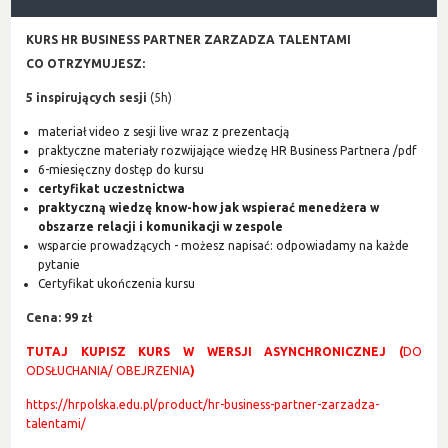
KURS HR BUSINESS PARTNER ZARZADZA TALENTAMI
CO OTRZYMUJESZ:
5 inspirujących sesji
(5h)
materiał video z sesji live wraz z prezentacją
praktyczne materiały rozwijające wiedzę HR Business Partnera /pdf
6-miesięczny dostęp do kursu
certyfikat uczestnictwa
praktyczną wiedzę know-how jak wspierać menedżera w
obszarze relacji i komunikacji w zespole
wsparcie prowadzących - możesz napisać: odpowiadamy na każde
pytanie
Certyfikat ukończenia kursu
Cena: 99 zł
TUTAJ KUPISZ KURS W WERSJI ASYNCHRONICZNEJ (
DO
ODSŁUCHANIA/ OBEJRZENIA
)
https://hrpolska.edu.pl/product/hr-business-partner-zarzadza-
talentami/