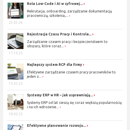
Rola Low-Code i AI w cyfrowej...
Rekrutacja, onboarding, zarządzanie dokumentacją
pracowniczą, szkolenia,...
23.03.26
Rejestracja Czasu Pracy i Kontrola...
Zarządzanie czasem pracy i bezpieczeństwem to
obszary, które coraz...
17.10.25
Najlepszy system RCP dla firmy
Efektywne zarządzanie czasem pracy pracowników to
jeden z...
15.05.25
Systemy ERP w HR – jak usprawniają...
Systemy ERP od lat cieszą się coraz większą popularnością
i na ich wdrożenie...
18.02.25
Efektywne planowanie rozwoju...