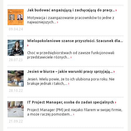
Jak budować angażującą i zachęcającą do pracy...
Motywacja i zaangażowanie pracowników to jedne z
najważniejszych...
09.04.24
Wielopokoleniowe szanse przyszłości. Szacunek dla...
Choć w przedsiębiorstwach od zawsze funkcjonowali
przedstawiciele różnych...
28.07.23
Jesień w biurze – jakie warunki pracy sprzyjają...
Jesień. Wielu powie, że to ich ulubiona pora roku. Nie
brakuje jednak i takich,...
28.10.22
IT Project Manager, osoba do zadań specjalnych
Project Manager (PM) jest niejako filarem w swojej firmie,
a może raczej pomostem...
21.09.22