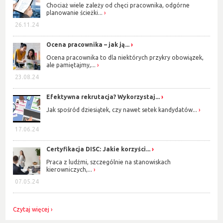
Chociaż wiele zależy od chęci pracownika, odgórne
planowanie ścieżki...
26.11.24
Ocena pracownika – jak ją...
Ocena pracownika to dla niektórych przykry obowiązek,
ale pamiętajmy,...
23.08.24
Efektywna rekrutacja? Wykorzystaj...
Jak spośród dziesiątek, czy nawet setek kandydatów...
17.06.24
Certyfikacja DISC: Jakie korzyści...
Praca z ludźmi, szczególnie na stanowiskach
kierowniczych,...
07.05.24
Czytaj więcej