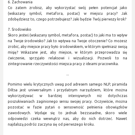
6. Zachowania
Co zatem zrobisz, aby wykorzystać swój pełen potencjał jako
(wskazany symbol, metafora, postać) w miejscu pracy? Jak
zdobędziesz to, czego potrzebujesz? Jaki będzie Twój pierwszy krok?
7. Środowisko
Skoro jesteś (wskazany symbol, metafora, postać) to jaki ma to wpływ
na Twoje środowisko? Jak to wpływa na Twoje otoczenie? Co możesz
zrobić, aby miejsce pracy było środowiskiem, w którym spełniasz swoją
misję? Wskazane jest, aby miejsce, w którym przeprowadza się
ćwiczenie, sprzyjało relaksowi i wizualizacji. Pozwoli to na
zintegrowanie rzeczywistości miejsca pracy z ideami pracownika.
...
Pomimo wielu krytycznych uwag pod adresem samego NLP, piramida
Diltsa jest uniwersalnym i przydatnym narzędziem, które można
wykorzystywać w bardziej intensywnych niż dotychczas
poszukiwaniach zaginionego sensu swojej pracy. Oczywiście, można
pozostać w fazie pytań o sensowność pełnienia obowiązków
zawodowych. Wydaje się to jednak bezzasadne, skoro wiele
odpowiedzi czeka wewnątrz nas, aby do nich dotrzeć. Nawet
najdalszą podróż zaczyna się od pierwszego kroku.