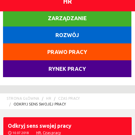
HR
ZARZĄDZANIE
ROZWÓJ
PRAWO PRACY
RYNEK PRACY
STRONA GŁÓWNA
HR
CZAS PRACY
ODKRYJ SENS SWOJEJ PRACY
Odkryj sens swojej pracy
HR
,
Czas pracy
10.07.2018