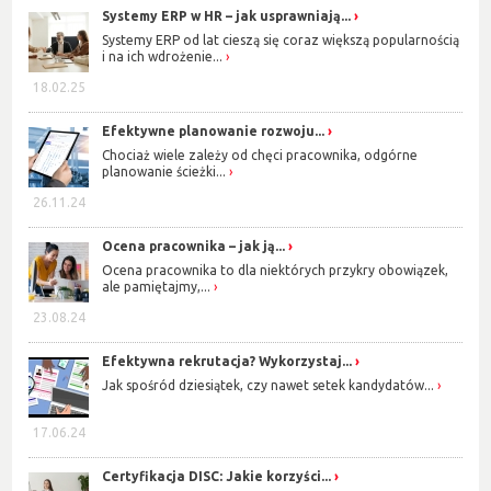
Systemy ERP w HR – jak usprawniają...
Systemy ERP od lat cieszą się coraz większą popularnością
i na ich wdrożenie...
18.02.25
Efektywne planowanie rozwoju...
Chociaż wiele zależy od chęci pracownika, odgórne
planowanie ścieżki...
26.11.24
Ocena pracownika – jak ją...
Ocena pracownika to dla niektórych przykry obowiązek,
ale pamiętajmy,...
23.08.24
Efektywna rekrutacja? Wykorzystaj...
Jak spośród dziesiątek, czy nawet setek kandydatów...
17.06.24
Certyfikacja DISC: Jakie korzyści...