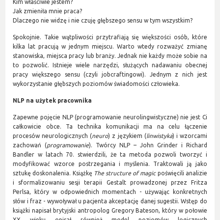
Kim właściwie jestem?
Jak zmieniła mnie praca?
Dlaczego nie widzę i nie czuję głębszego sensu w tym wszystkim?
Spokojnie. Takie wątpliwości przytrafiają się większości osób, które
kilka lat pracują w jednym miejscu. Warto wtedy rozważyć zmianę
stanowiska, miejsca pracy lub branży. Jednak nie każdy może sobie na
to pozwolić. Istnieje wiele narzędzi, służących nadawaniu obecnej
pracy większego sensu (czyli jobcraftingowi). Jednym z nich jest
wykorzystanie głębszych poziomów świadomości człowieka.
NLP na użytek pracownika
Zapewne pojęcie NLP (programowanie neurolingwistyczne) nie jest Ci
całkowicie obce. Ta technika komunikacji ma na celu łączenie
procesów neurologicznych (
neuro
) z językiem (
linwistyka
) i wzorcami
zachowań (
programowanie
). Twórcy NLP – John Grinder i Richard
Bandler w latach 70. stwierdzili, że ta metoda pozwoli tworzyć i
modyfikować wzorce postrzegania i myślenia. Traktowali ją jako
sztukę doskonalenia. Książkę
The structure of magic
poświęcili analizie
i sformalizowaniu sesji terapii Gestalt prowadzonej przez Fritza
Perlsa, który w odpowiednich momentach - używając konkretnych
słów i fraz - wywoływał u pacjenta akceptację danej sugestii. Wstęp do
książki napisał brytyjski antropolog Gregory Bateson, który w połowie
XX wieku opisał również model poziomów logicznych