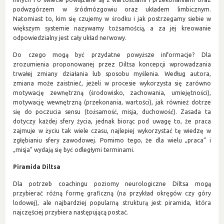
podwzgórzem w śródmózgowiu oraz układem limbicznym.
Natomiast to, kim się czujemy w środku i jak postrzegamy siebie w
większym systemie nazywamy tożsamością, a za jej kreowanie
odpowiedzialny jest cały układ nerwowy.
Do czego mogą być przydatne powyższe informacje? Dla
zrozumienia proponowanej przez Diltsa koncepcji wprowadzania
trwałej zmiany działania lub sposobu myślenia. Według autora,
zmiana może zaistnieć, jeżeli w procesie wykorzysta się zarówno
motywację zewnętrzną (środowisko, zachowania, umiejętności),
motywację wewnętrzną (przekonania, wartości), jak również dotrze
się do poczucia sensu (tożsamość, misja, duchowość). Zasada ta
dotyczy każdej sfery życia, jednak biorąc pod uwagę to, że praca
zajmuje w życiu tak wiele czasu, najlepiej wykorzystać tę wiedzę w
zgłębianiu sfery zawodowej. Pomimo tego, że dla wielu „praca” i
„misja” wydają się być odległymi terminami.
Piramida Diltsa
Dla potrzeb coachingu poziomy neurologiczne Diltsa mogą
przybierać różną formę graficzną (na przykład okręgów czy góry
lodowej), ale najbardziej popularną strukturą jest piramida, która
najczęściej przybiera następującą postać.