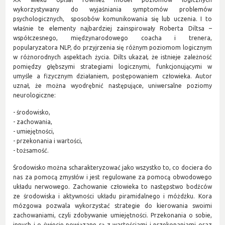
wykorzystywany do wyjaśniania symptomów problemów
psychologicznych, sposobów komunikowania się lub uczenia. I to
właśnie te elementy najbardziej zainspirowały Roberta Diltsa –
współczesnego, międzynarodowego coacha i trenera,
popularyzatora NLP, do przyjrzenia się różnym poziomom logicznym
w różnorodnych aspektach życia. Dilts ukazał, że istnieje zależność
pomiędzy głębszymi strategiami logicznymi, funkcjonującymi w
umyśle a fizycznym działaniem, postępowaniem człowieka. Autor
uznał, że można wyodrębnić następujące, uniwersalne poziomy
neurologiczne:
- środowisko,
- zachowania,
- umiejętności,
- przekonania i wartości,
- tożsamość.
Środowisko można scharakteryzować jako wszystko to, co dociera do
nas za pomocą zmysłów i jest regulowane za pomocą obwodowego
układu nerwowego. Zachowanie człowieka to następstwo bodźców
ze środowiska i aktywności układu piramidalnego i móżdżku. Kora
mózgowa pozwala wykorzystać strategie do kierowania swoimi
zachowaniami, czyli zdobywanie umiejętności. Przekonania o sobie,
innych i o świecie powiązane są z wartościami i przekonaniami oraz