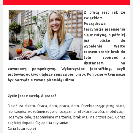
Z pracą jest jak ze
związkiem.
Początkowa
fascynacja przemienia
się w rutynę, a później
już blisko do
wypalenia. Warto
czasem zrobić krok do
tyłu i spojrzeć z
dystansem na
zawodową perspektywę. Wykorzystać jobcrafting, czyli
próbować odkryć głębszy sens swojej pracy. Pomocne w tym może
być narzędzie zwane piramidą Diltsa.
Życie jest nowelą. A praca?
Dzień za dniem. Praca, dom, praca, dom. Przekraczając próg biura,
nie czujesz wcześniejszego entuzjazmu, efektu nowości, mobilizacji.
Rozmyte cele, zapomniane marzenia, brak wizji na przyszłość. Coraz
częściej dopada Cię apatia i pytania:
Co ja tutaj robię?