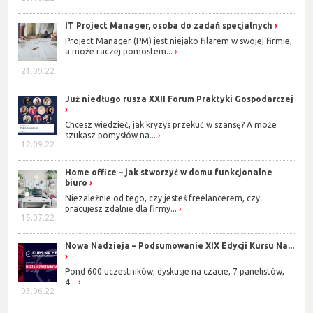
IT Project Manager, osoba do zadań specjalnych
Project Manager (PM) jest niejako filarem w swojej firmie,
a może raczej pomostem...
21.09.22
Już niedługo rusza XXII Forum Praktyki Gospodarczej
Chcesz wiedzieć, jak kryzys przekuć w szansę? A może
szukasz pomysłów na...
12.09.22
Home office – jak stworzyć w domu funkcjonalne
biuro
Niezależnie od tego, czy jesteś freelancerem, czy
pracujesz zdalnie dla firmy...
15.07.22
Nowa Nadzieja – Podsumowanie XIX Edycji Kursu Na...
Pond 600 uczestników, dyskusje na czacie, 7 panelistów,
4...
03.06.22