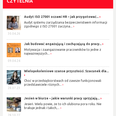
CZYTELNIA
Audyt ISO 27001 oczami HR – jak przygotować...
Audyt systemu zarządzania bezpieczeństwem informacji
zgodnego z ISO 27001 zaczyna...
30.04.26
Jak budować angażującą i zachęcającą do pracy...
Motywacja i zaangażowanie pracowników to jedne z
najważniejszych...
09.04.24
Wielopokoleniowe szanse przyszłości. Szacunek dla...
Choć w przedsiębiorstwach od zawsze funkcjonowali
przedstawiciele różnych...
28.07.23
Jesień w biurze – jakie warunki pracy sprzyjają...
Jesień. Wielu powie, że to ich ulubiona pora roku. Nie
brakuje jednak i takich,...
28.10.22