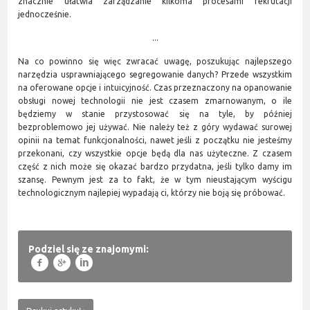
znacznie ułatwia zarządzanie kilkoma procesami rekrutacji
jednocześnie.
...
Na co powinno się więc zwracać uwagę, poszukując najlepszego
narzędzia usprawniającego segregowanie danych? Przede wszystkim
na oferowane opcje i intuicyjność. Czas przeznaczony na opanowanie
obsługi nowej technologii nie jest czasem zmarnowanym, o ile
będziemy w stanie przystosować się na tyle, by później
bezproblemowo jej używać. Nie należy też z góry wydawać surowej
opinii na temat funkcjonalności, nawet jeśli z początku nie jesteśmy
przekonani, czy wszystkie opcje będą dla nas użyteczne. Z czasem
część z nich może się okazać bardzo przydatna, jeśli tylko damy im
szansę. Pewnym jest za to fakt, że w tym nieustającym wyścigu
technologicznym najlepiej wypadają ci, którzy nie boją się próbować.
Podziel się ze znajomymi:
f
g
l