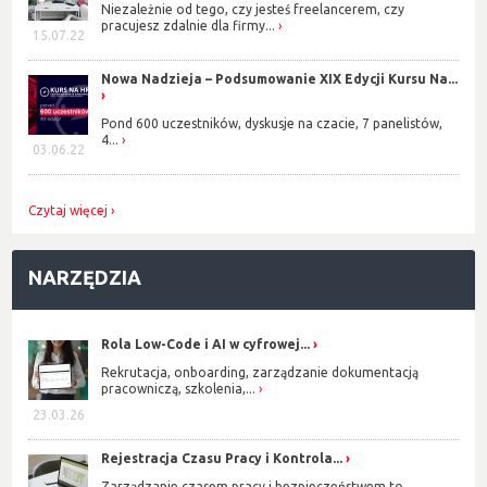
Niezależnie od tego, czy jesteś freelancerem, czy
pracujesz zdalnie dla firmy...
15.07.22
Nowa Nadzieja – Podsumowanie XIX Edycji Kursu Na...
Pond 600 uczestników, dyskusje na czacie, 7 panelistów,
4...
03.06.22
Czytaj więcej
NARZĘDZIA
Rola Low-Code i AI w cyfrowej...
Rekrutacja, onboarding, zarządzanie dokumentacją
pracowniczą, szkolenia,...
23.03.26
Rejestracja Czasu Pracy i Kontrola...
Zarządzanie czasem pracy i bezpieczeństwem to