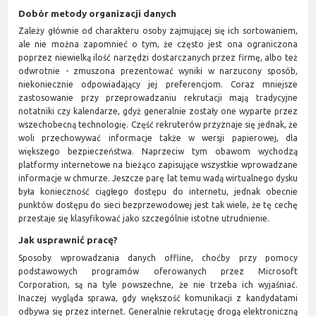
Dobór metody organizacji danych
Zależy głównie od charakteru osoby zajmującej się ich sortowaniem,
ale nie można zapomnieć o tym, że często jest ona ograniczona
poprzez niewielką ilość narzędzi dostarczanych przez firmę, albo też
odwrotnie - zmuszona prezentować wyniki w narzucony sposób,
niekoniecznie odpowiadający jej preferencjom. Coraz mniejsze
zastosowanie przy przeprowadzaniu rekrutacji mają tradycyjne
notatniki czy kalendarze, gdyż generalnie zostały one wyparte przez
wszechobecną technologię. Część rekruterów przyznaje się jednak, że
woli przechowywać informacje także w wersji papierowej, dla
większego bezpieczeństwa. Naprzeciw tym obawom wychodzą
platformy internetowe na bieżąco zapisujące wszystkie wprowadzane
informacje w chmurze. Jeszcze parę lat temu wadą wirtualnego dysku
była konieczność ciągłego dostępu do internetu, jednak obecnie
punktów dostępu do sieci bezprzewodowej jest tak wiele, że tę cechę
przestaje się klasyfikować jako szczególnie istotne utrudnienie.
Jak usprawnić pracę?
Sposoby wprowadzania danych offline, choćby przy pomocy
podstawowych programów oferowanych przez Microsoft
Corporation, są na tyle powszechne, że nie trzeba ich wyjaśniać.
Inaczej wygląda sprawa, gdy większość komunikacji z kandydatami
odbywa się przez internet. Generalnie rekrutację drogą elektroniczną