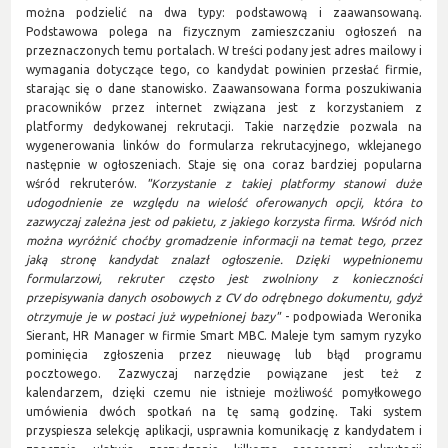
można podzielić na dwa typy: podstawową i zaawansowaną.
Podstawowa polega na fizycznym zamieszczaniu ogłoszeń na
przeznaczonych temu portalach. W treści podany jest adres mailowy i
wymagania dotyczące tego, co kandydat powinien przesłać firmie,
starając się o dane stanowisko. Zaawansowana forma poszukiwania
pracowników przez internet związana jest z korzystaniem z
platformy dedykowanej rekrutacji. Takie narzędzie pozwala na
wygenerowania linków do formularza rekrutacyjnego, wklejanego
następnie w ogłoszeniach. Staje się ona coraz bardziej popularna
wśród rekruterów.
"Korzystanie z takiej platformy stanowi duże
udogodnienie ze względu na wielość oferowanych opcji, która to
zazwyczaj zależna jest od pakietu, z jakiego korzysta firma. Wśród nich
można wyróżnić choćby gromadzenie informacji na temat tego, przez
jaką stronę kandydat znalazł ogłoszenie. Dzięki wypełnionemu
formularzowi, rekruter często jest zwolniony z konieczności
przepisywania danych osobowych z CV do odrębnego dokumentu, gdyż
otrzymuje je w postaci już wypełnionej bazy"
- podpowiada Weronika
Sierant, HR Manager w firmie Smart MBC. Maleje tym samym ryzyko
pominięcia zgłoszenia przez nieuwagę lub błąd programu
pocztowego. Zazwyczaj narzędzie powiązane jest też z
kalendarzem, dzięki czemu nie istnieje możliwość pomyłkowego
umówienia dwóch spotkań na tę samą godzinę. Taki system
przyspiesza selekcję aplikacji, usprawnia komunikację z kandydatem i