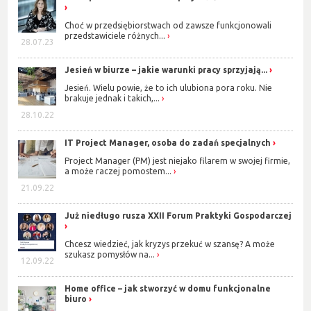
Choć w przedsiębiorstwach od zawsze funkcjonowali
przedstawiciele różnych...
28.07.23
Jesień w biurze – jakie warunki pracy sprzyjają...
Jesień. Wielu powie, że to ich ulubiona pora roku. Nie
brakuje jednak i takich,...
28.10.22
IT Project Manager, osoba do zadań specjalnych
Project Manager (PM) jest niejako filarem w swojej firmie,
a może raczej pomostem...
21.09.22
Już niedługo rusza XXII Forum Praktyki Gospodarczej
Chcesz wiedzieć, jak kryzys przekuć w szansę? A może
szukasz pomysłów na...
12.09.22
Home office – jak stworzyć w domu funkcjonalne
biuro