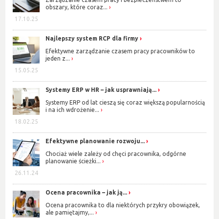
obszary, które coraz...
17.10.25
Najlepszy system RCP dla firmy
Efektywne zarządzanie czasem pracy pracowników to
jeden z...
15.05.25
Systemy ERP w HR – jak usprawniają...
Systemy ERP od lat cieszą się coraz większą popularnością
i na ich wdrożenie...
18.02.25
Efektywne planowanie rozwoju...
Chociaż wiele zależy od chęci pracownika, odgórne
planowanie ścieżki...
26.11.24
Ocena pracownika – jak ją...
Ocena pracownika to dla niektórych przykry obowiązek,
ale pamiętajmy,...