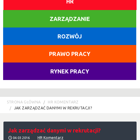
HR
ZARZĄDZANIE
ROZWÓJ
PRAWO PRACY
RYNEK PRACY
STRONA GŁÓWNA
HR KOMENTARZ
JAK ZARZĄDZAĆ DANYMI W REKRUTACJI?
Jak zarządzać danymi w rekrutacji?
HR Komentarz
04.03.2016