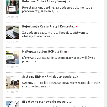
Rola Low-Code i AI w cyfrowej...
Rekrutacja, onboarding, zarządzanie dokumentacją
pracowniczą, szkolenia,...
23.03.26
Rejestracja Czasu Pracy i Kontrola...
Zarządzanie czasem pracy i bezpieczeństwem to
obszary, które coraz...
17.10.25
Najlepszy system RCP dla firmy
Efektywne zarządzanie czasem pracy pracowników to
jeden z...
15.05.25
Systemy ERP w HR – jak usprawniają...
Systemy ERP od lat cieszą się coraz większą popularnością
i na ich wdrożenie...
18.02.25
Efektywne planowanie rozwoju...