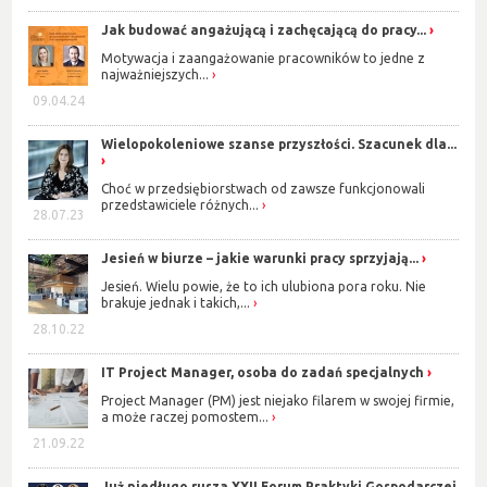
Jak budować angażującą i zachęcającą do pracy...
Motywacja i zaangażowanie pracowników to jedne z
najważniejszych...
09.04.24
Wielopokoleniowe szanse przyszłości. Szacunek dla...
Choć w przedsiębiorstwach od zawsze funkcjonowali
przedstawiciele różnych...
28.07.23
Jesień w biurze – jakie warunki pracy sprzyjają...
Jesień. Wielu powie, że to ich ulubiona pora roku. Nie
brakuje jednak i takich,...
28.10.22
IT Project Manager, osoba do zadań specjalnych
Project Manager (PM) jest niejako filarem w swojej firmie,
a może raczej pomostem...
21.09.22
Już niedługo rusza XXII Forum Praktyki Gospodarczej