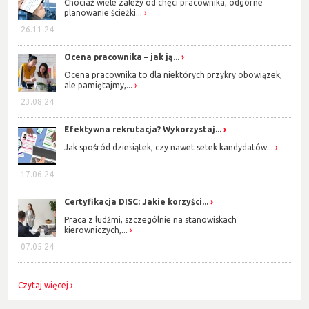
Chociaż wiele zależy od chęci pracownika, odgórne
planowanie ścieżki...
26.11.24
Ocena pracownika – jak ją...
Ocena pracownika to dla niektórych przykry obowiązek,
ale pamiętajmy,...
23.08.24
Efektywna rekrutacja? Wykorzystaj...
Jak spośród dziesiątek, czy nawet setek kandydatów...
17.06.24
Certyfikacja DISC: Jakie korzyści...
Praca z ludźmi, szczególnie na stanowiskach
kierowniczych,...
07.05.24
Czytaj więcej