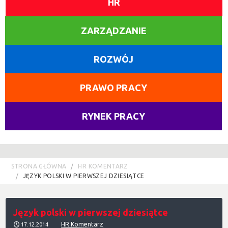
HR
ZARZĄDZANIE
ROZWÓJ
PRAWO PRACY
RYNEK PRACY
STRONA GŁÓWNA
HR KOMENTARZ
JĘZYK POLSKI W PIERWSZEJ DZIESIĄTCE
Język polski w pierwszej dziesiątce
HR Komentarz
17.12.2014