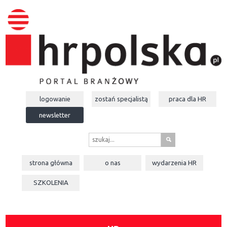
logowanie
zostań specjalistą
praca dla
HR
newsletter
s
strona główna
o nas
wydarzenia
HR
SZKOLENIA