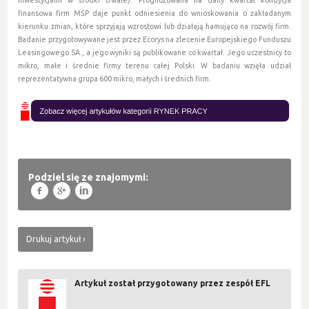
inwestycjami w środki trwałe). Prognozowana na dany kwartał kondycja
finansowa firm MŚP daje punkt odniesienia do wnioskowania o zakładanym
kierunku zmian, które sprzyjają wzrostowi lub działają hamująco na rozwój firm.
Badanie przygotowywane jest przez Ecorys na zlecenie Europejskiego Funduszu
Leasingowego SA., a jego wyniki są publikowane co kwartał. Jego uczestnicy to
mikro, małe i średnie firmy terenu całej Polski. W badaniu wzięła udział
reprezentatywna grupa 600 mikro, małych i średnich firm.
Podziel się ze znajomymi:
f
g
l
Drukuj artykuł
Artykuł został przygotowany przez zespół EFL