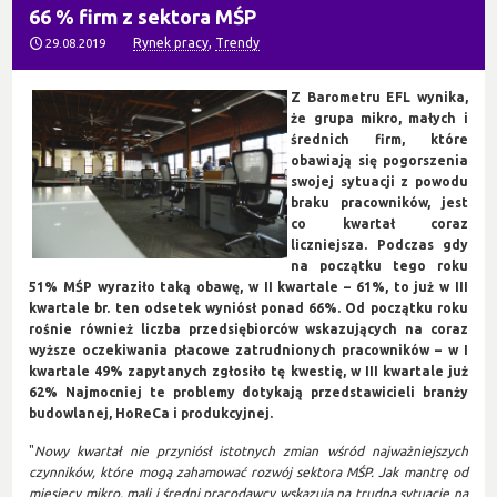
66 % firm z sektora MŚP
Rynek pracy
,
Trendy
29.08.2019
Z Barometru EFL wynika,
że grupa mikro, małych i
średnich firm, które
obawiają się pogorszenia
swojej sytuacji z powodu
braku pracowników, jest
co kwartał coraz
liczniejsza. Podczas gdy
na początku tego roku
51% MŚP wyraziło taką obawę, w II kwartale – 61%, to już w III
kwartale br. ten odsetek wyniósł ponad 66%. Od początku roku
rośnie również liczba przedsiębiorców wskazujących na coraz
wyższe oczekiwania płacowe zatrudnionych pracowników – w I
kwartale 49% zapytanych zgłosiło tę kwestię, w III kwartale już
62% Najmocniej te problemy dotykają przedstawicieli branży
budowlanej, HoReCa i produkcyjnej.
"
Nowy kwartał nie przyniósł istotnych zmian wśród najważniejszych
czynników, które mogą zahamować rozwój sektora MŚP. Jak mantrę od
miesięcy mikro, mali i średni pracodawcy wskazują na trudną sytuację na