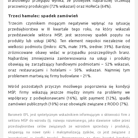
branżowego przeglądu wynika, że podwyżek najbardziej oczekują
pracownicy produkcyjni (72% wskazań) oraz HoReCa (64%).
Trzeci hamulec: spadek zamówień
Trzecim czynnikiem mogącym negatywnie wpłynąć na sytuację
przedsiębiorstwa w III kwartale tego roku, na który wskazali
przedstawiciele sektora MŚP, jest sezonowy spadek popytu na
produkty lub usługi (40%). Ten element niepokoi niezależnie od
wielkości podmiotu ((mikro: 42%, małe: 39%, średnie: 39%). Bardziej
zróżnicowane obawy widać w przypadku poszczególnych branż.
Najbardziej zmniejszenia zainteresowania na usługi i produkty
obawiają się zarządzający handlowymi podmiotami – 52% wskazań,
oraz restauracjami i hotelami – 50%. wskazań. Najmniej tym
problemem martwią się firmy budowlane – 21%.
Wśród pozostałych przyczyn możliwego pogorszenia się kondycji
MŚP, firmy wskazują jeszcze między innymi na problemy we
współpracy z podwykonawcami (16%), split payment (12%), spadki
zamówień publicznych (10%) oraz obowiązki związane z RODO (7%).
Barometr EFL jest syntetycznym wskaźnikiem informującym o skłonności firm z
sektora MŚP do wzrostu (tj. rozwoju rozumianego, jako stawianie sobie przez
przedsiębiorstwa celów związanych ze wzrostem sprzedaży i produkcji,
ekspansją na nowe rynki i maksymalizacją zysków, co jest związane z