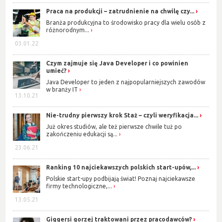
Praca na produkcji – zatrudnienie na chwilę czy...
Branża produkcyjna to środowisko pracy dla wielu osób z
różnorodnym...
03.01.22
Czym zajmuje się Java Developer i co powinien
umieć?
Java Developer to jeden z najpopularniejszych zawodów
w branży IT
13.10.21
Nie-trudny pierwszy krok Staż – czyli weryfikacja...
Już okres studiów, ale też pierwsze chwile tuż po
zakończeniu edukacji są...
23.06.21
Ranking 10 najciekawszych polskich start-upów,...
Polskie start-upy podbijają świat! Poznaj najciekawsze
firmy technologiczne,...
13.05.21
Giggersi gorzej traktowani przez pracodawców?