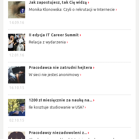
Jak zapostujesz, tak Cię widzą
Monika Klonowska: Czyli o rekrutacji w Internecie
14.09.16
II edycja IT Career Summit
Relacja z wydarzenia
12.01.16
Pracodawca nie zatrudni hejtera
W sieci nie jesteś anonimowy
16.10.15
1200 zł miesięcznie za naukę na...
Ile kosztuje studiowanie w USA?
02.10.15
Pracodawcy niezadowoleni z...