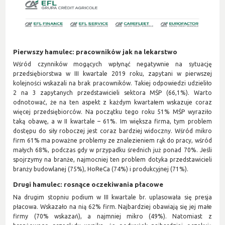
Pierwszy hamulec: pracowników jak na lekarstwo
Wśród czynników mogących wpłynąć negatywnie na sytuację
przedsiębiorstwa w III kwartale 2019 roku, zapytani w pierwszej
kolejności wskazali na brak pracowników. Takiej odpowiedzi udzieliło
2 na 3 zapytanych przedstawicieli sektora MŚP (66,1%). Warto
odnotować, że na ten aspekt z każdym kwartałem wskazuje coraz
więcej przedsiębiorców. Na początku tego roku 51% MŚP wyraziło
taką obawę, a w II kwartale – 61%. Im większa firma, tym problem
dostępu do siły roboczej jest coraz bardziej widoczny. Wśród mikro
firm 61% ma poważne problemy ze znalezieniem rąk do pracy, wśród
małych 68%, podczas gdy w przypadku średnich już ponad 70%. Jeśli
spojrzymy na branże, najmocniej ten problem dotyka przedstawicieli
branży budowlanej (75%), HoReCa (74%) i produkcyjnej (71%).
Drugi hamulec: rosnące oczekiwania płacowe
Na drugim stopniu podium w III kwartale br. uplasowała się presja
płacowa. Wskazało na nią 62% firm. Najbardziej obawiają się jej małe
firmy (70% wskazań), a najmniej mikro (49%). Natomiast z