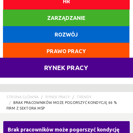
HR
ZARZĄDZANIE
ROZWÓJ
PRAWO PRACY
RYNEK PRACY
STRONA GŁÓWNA
RYNEK PRACY
TRENDY
BRAK PRACOWNIKÓW MOŻE POGORSZYĆ KONDYCJĘ 66 %
FIRM Z SEKTORA MŚP
Brak pracowników może pogorszyć kondycję