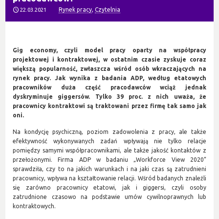
Rynek pracy
,
Czytelnia
22.03.2021
Gig economy, czyli model pracy oparty na współpracy
projektowej i kontraktowej, w ostatnim czasie zyskuje coraz
większą popularność, zwłaszcza wśród osób wkraczających na
rynek pracy. Jak wynika z badania ADP, według etatowych
pracowników duża część pracodawców wciąż jednak
dyskryminuje giggersów. Tylko 39 proc. z nich uważa, że
pracownicy kontraktowi są traktowani przez firmę tak samo jak
oni.
Na kondycję psychiczną, poziom zadowolenia z pracy, ale także
efektywność wykonywanych zadań wpływają nie tylko relacje
pomiędzy samymi współpracownikami, ale także jakość kontaktów z
przełożonymi. Firma ADP w badaniu „Workforce View 2020”
sprawdziła, czy to na jakich warunkach i na jaki czas są zatrudnieni
pracownicy, wpływa na kształtowanie relacji. Wśród badanych znaleźli
się zarówno pracownicy etatowi, jak i giggersi, czyli osoby
zatrudnione czasowo na podstawie umów cywilnoprawnych lub
kontraktowych.