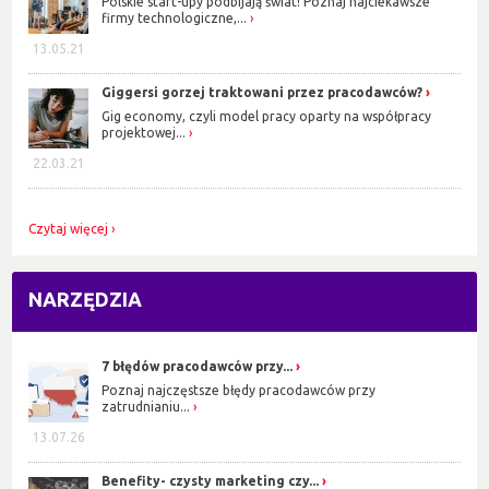
Polskie start-upy podbijają świat! Poznaj najciekawsze
firmy technologiczne,...
13.05.21
Giggersi gorzej traktowani przez pracodawców?
Gig economy, czyli model pracy oparty na współpracy
projektowej...
22.03.21
Czytaj więcej
NARZĘDZIA
7 błędów pracodawców przy...
Poznaj najczęstsze błędy pracodawców przy
zatrudnianiu...
13.07.26
Benefity- czysty marketing czy...