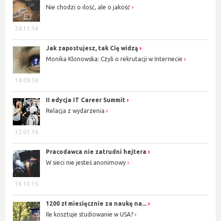
Nie chodzi o ilość, ale o jakość
24.11.16
Jak zapostujesz, tak Cię widzą
Monika Klonowska: Czyli o rekrutacji w Internecie
14.09.16
II edycja IT Career Summit
Relacja z wydarzenia
12.01.16
Pracodawca nie zatrudni hejtera
W sieci nie jesteś anonimowy
16.10.15
1200 zł miesięcznie za naukę na...
Ile kosztuje studiowanie w USA?