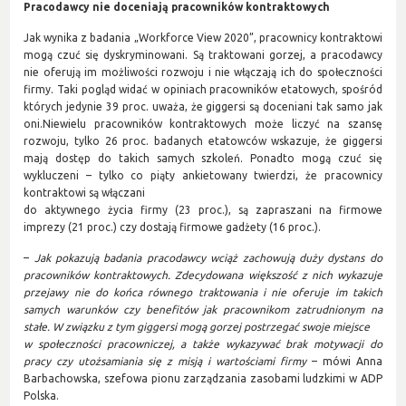
Pracodawcy nie doceniają pracowników kontraktowych
Jak wynika z badania „Workforce View 2020”, pracownicy kontraktowi
mogą czuć się dyskryminowani. Są traktowani gorzej, a pracodawcy
nie oferują im możliwości rozwoju i nie włączają ich do społeczności
firmy. Taki pogląd widać w opiniach pracowników etatowych, spośród
których jedynie 39 proc. uważa, że giggersi są doceniani tak samo jak
oni.Niewielu pracowników kontraktowych może liczyć na szansę
rozwoju, tylko 26 proc. badanych etatowców wskazuje, że giggersi
mają dostęp do takich samych szkoleń. Ponadto mogą czuć się
wykluczeni – tylko co piąty ankietowany twierdzi, że pracownicy
kontraktowi są włączani
do aktywnego życia firmy (23 proc.), są zapraszani na firmowe
imprezy (21 proc.) czy dostają firmowe gadżety (16 proc.).
–
Jak pokazują badania pracodawcy wciąż zachowują duży dystans do
pracowników kontraktowych. Zdecydowana większość z nich wykazuje
przejawy nie do końca równego traktowania i nie oferuje im takich
samych warunków czy benefitów jak pracownikom zatrudnionym na
stałe. W związku z tym giggersi mogą gorzej postrzegać swoje miejsce
w społeczności pracowniczej, a także wykazywać brak motywacji do
pracy czy utożsamiania się z misją i wartościami firmy
– mówi Anna
Barbachowska, szefowa pionu zarządzania zasobami ludzkimi w ADP
Polska.