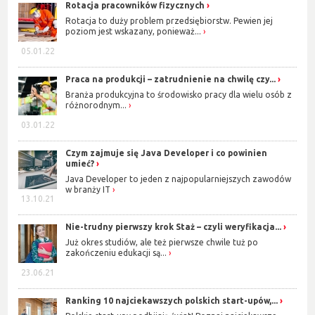
Rotacja pracowników fizycznych
Rotacja to duży problem przedsiębiorstw. Pewien jej
poziom jest wskazany, ponieważ...
05.01.22
Praca na produkcji – zatrudnienie na chwilę czy...
Branża produkcyjna to środowisko pracy dla wielu osób z
różnorodnym...
03.01.22
Czym zajmuje się Java Developer i co powinien
umieć?
Java Developer to jeden z najpopularniejszych zawodów
w branży IT
13.10.21
Nie-trudny pierwszy krok Staż – czyli weryfikacja...
Już okres studiów, ale też pierwsze chwile tuż po
zakończeniu edukacji są...
23.06.21
Ranking 10 najciekawszych polskich start-upów,...