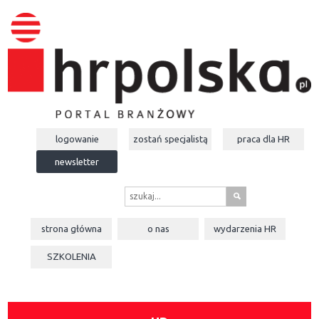
logowanie
zostań specjalistą
praca dla
HR
newsletter
s
strona główna
o nas
wydarzenia
HR
SZKOLENIA