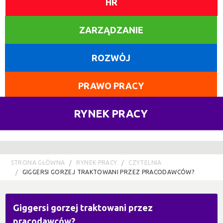
HR
ZARZĄDZANIE
ROZWÓJ
PRAWO PRACY
RYNEK PRACY
STRONA GŁÓWNA
RYNEK PRACY
CZYTELNIA
GIGGERSI GORZEJ TRAKTOWANI PRZEZ PRACODAWCÓW?
Giggersi gorzej traktowani przez
pracodawców?