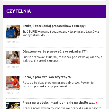
CZYTELNIA
Szukaj i zatrudniaj pracowników z Europy
Sieć EURES – pewna i bezpieczna - łączy pracodawców z
kandydatami do...
09.10.23
Dlaczego warto pracować jako rekruter IT?
Lubisz pracować z ludźmi, masz też podstawową wiedzę z
zakresu IT? Jeżeli szukasz...
01.08.22
Rotacja pracowników fizycznych
Rotacja to duży problem przedsiębiorstw. Pewien jej
poziom jest wskazany, ponieważ...
05.01.22
Praca na produkcji – zatrudnienie na chwilę czy...
Branża produkcyjna to środowisko pracy dla wielu osób z