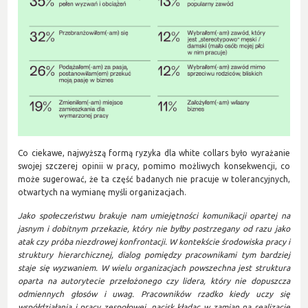
Co ciekawe, najwyższą formą ryzyka dla white collars było wyrażanie
swojej szczerej opinii w pracy, pomimo możliwych konsekwencji, co
może sugerować, że ta część badanych nie pracuje w tolerancyjnych,
otwartych na wymianę myśli organizacjach.
Jako społeczeństwu brakuje nam umiejętności komunikacji opartej na
jasnym i dobitnym przekazie, który nie byłby postrzegany od razu jako
atak czy próba niezdrowej konfrontacji. W kontekście środowiska pracy i
struktury hierarchicznej, dialog pomiędzy pracownikami tym bardziej
staje się wyzwaniem. W wielu organizacjach powszechna jest struktura
oparta na autorytecie przełożonego czy lidera, który nie dopuszcza
odmiennych głosów i uwag. Pracowników rzadko kiedy uczy się
współdziałania i pracy zespołowej, nacisk kładąc w zamian na realizację