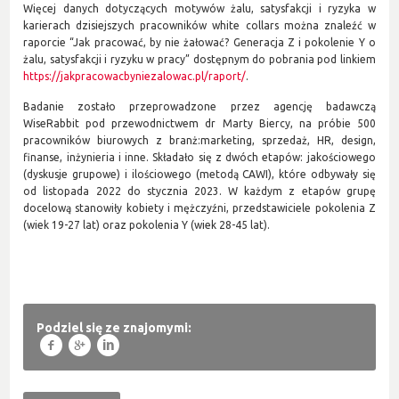
Więcej danych dotyczących motywów żalu, satysfakcji i ryzyka w
karierach dzisiejszych pracowników white collars można znaleźć w
raporcie “Jak pracować, by nie żałować? Generacja Z i pokolenie Y o
żalu, satysfakcji i ryzyku w pracy” dostępnym do pobrania pod linkiem
https://jakpracowacbyniezalowac.pl/raport/
.
Badanie zostało przeprowadzone przez agencję badawczą
WiseRabbit pod przewodnictwem dr Marty Biercy, na próbie 500
pracowników biurowych z branż:marketing, sprzedaż, HR, design,
finanse, inżynieria i inne. Składało się z dwóch etapów: jakościowego
(dyskusje grupowe) i ilościowego (metodą CAWI), które odbywały się
od listopada 2022 do stycznia 2023. W każdym z etapów grupę
docelową stanowiły kobiety i mężczyźni, przedstawiciele pokolenia Z
(wiek 19-27 lat) oraz pokolenia Y (wiek 28-45 lat).
Podziel się ze znajomymi:
f
g
l