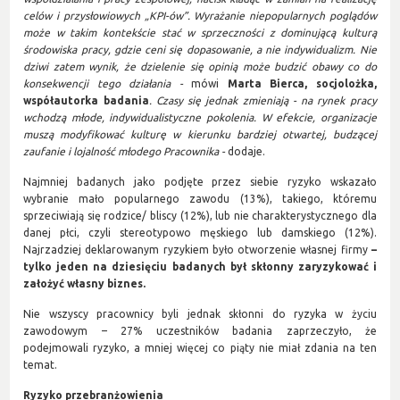
celów i przysłowiowych „KPI-ów”. Wyrażanie niepopularnych poglądów
może w takim kontekście stać w sprzeczności z dominującą kulturą
środowiska pracy, gdzie ceni się dopasowanie, a nie indywidualizm. Nie
dziwi zatem wynik, że dzielenie się opinią może budzić obawy co do
konsekwencji tego działania -
mówi
Marta Bierca, socjolożka,
współautorka badania
. Czasy się jednak zmieniają - na rynek pracy
wchodzą młode, indywidualistyczne pokolenia. W efekcie, organizacje
muszą modyfikować kulturę w kierunku bardziej otwartej, budzącej
zaufanie i lojalność młodego Pracownika -
dodaje.
Najmniej badanych jako podjęte przez siebie ryzyko wskazało
wybranie mało popularnego zawodu (13%), takiego, któremu
sprzeciwiają się rodzice/ bliscy (12%), lub nie charakterystycznego dla
danej płci, czyli stereotypowo męskiego lub damskiego (12%).
Najrzadziej deklarowanym ryzykiem było otworzenie własnej firmy
–
tylko jeden na dziesięciu badanych był skłonny zaryzykować i
założyć własny biznes.
Nie wszyscy pracownicy byli jednak skłonni do ryzyka w życiu
zawodowym – 27% uczestników badania zaprzeczyło, że
podejmowali ryzyko, a mniej więcej co piąty nie miał zdania na ten
temat.
Ryzyko przebranżowienia