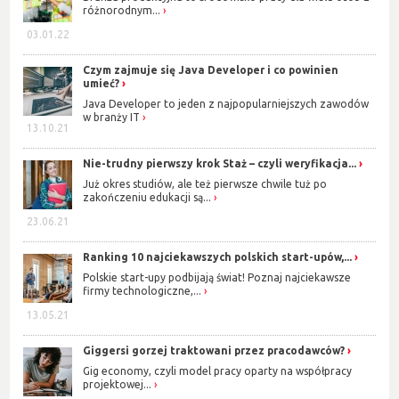
różnorodnym...
03.01.22
Czym zajmuje się Java Developer i co powinien
umieć?
Java Developer to jeden z najpopularniejszych zawodów
w branży IT
13.10.21
Nie-trudny pierwszy krok Staż – czyli weryfikacja...
Już okres studiów, ale też pierwsze chwile tuż po
zakończeniu edukacji są...
23.06.21
Ranking 10 najciekawszych polskich start-upów,...
Polskie start-upy podbijają świat! Poznaj najciekawsze
firmy technologiczne,...
13.05.21
Giggersi gorzej traktowani przez pracodawców?
Gig economy, czyli model pracy oparty na współpracy
projektowej...