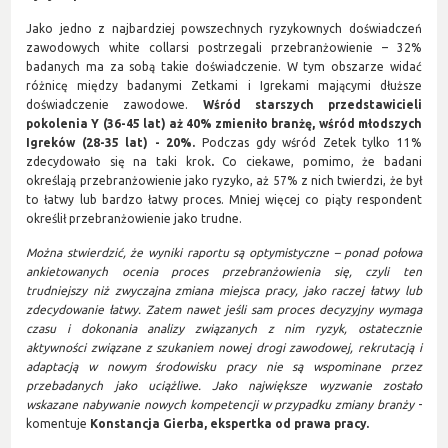
Jako jedno z najbardziej powszechnych ryzykownych doświadczeń
zawodowych white collarsi postrzegali przebranżowienie – 32%
badanych ma za sobą takie doświadczenie. W tym obszarze widać
różnicę między badanymi Zetkami i Igrekami mającymi dłuższe
doświadczenie zawodowe.
Wśród starszych przedstawicieli
pokolenia Y (36-45 lat) aż 40% zmieniło branżę, wśród młodszych
Igreków (28-35 lat) - 20%.
Podczas gdy wśród Zetek tylko 11%
zdecydowało się na taki krok
.
Co ciekawe, pomimo, że badani
określają przebranżowienie jako ryzyko, aż 57% z nich twierdzi, że był
to łatwy lub bardzo łatwy proces. Mniej więcej co piąty respondent
określił przebranżowienie jako trudne.
Można stwierdzić, że wyniki raportu są optymistyczne – ponad połowa
ankietowanych ocenia proces przebranżowienia się, czyli ten
trudniejszy niż zwyczajna zmiana miejsca pracy, jako raczej łatwy lub
zdecydowanie łatwy. Zatem nawet jeśli sam proces decyzyjny wymaga
czasu i dokonania analizy związanych z nim ryzyk, ostatecznie
aktywności związane z szukaniem nowej drogi zawodowej, rekrutacją i
adaptacją w nowym środowisku pracy nie są wspominane przez
przebadanych jako uciążliwe. Jako największe wyzwanie zostało
wskazane nabywanie nowych kompetencji w przypadku zmiany branży
-
komentuje
Konstancja Gierba, ekspertka od prawa pracy.