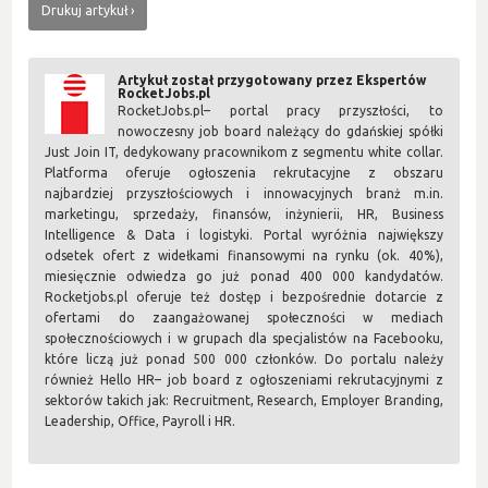
Drukuj artykuł
Artykuł został przygotowany przez Ekspertów
RocketJobs.pl
RocketJobs.pl– portal pracy przyszłości, to
nowoczesny job board należący do gdańskiej spółki
Just Join IT, dedykowany pracownikom z segmentu white collar.
Platforma oferuje ogłoszenia rekrutacyjne z obszaru
najbardziej przyszłościowych i innowacyjnych branż m.in.
marketingu, sprzedaży, finansów, inżynierii, HR, Business
Intelligence & Data i logistyki. Portal wyróżnia największy
odsetek ofert z widełkami finansowymi na rynku (ok. 40%),
miesięcznie odwiedza go już ponad 400 000 kandydatów.
Rocketjobs.pl oferuje też dostęp i bezpośrednie dotarcie z
ofertami do zaangażowanej społeczności w mediach
społecznościowych i w grupach dla specjalistów na Facebooku,
które liczą już ponad 500 000 członków. Do portalu należy
również Hello HR– job board z ogłoszeniami rekrutacyjnymi z
sektorów takich jak: Recruitment, Research, Employer Branding,
Leadership, Office, Payroll i HR.