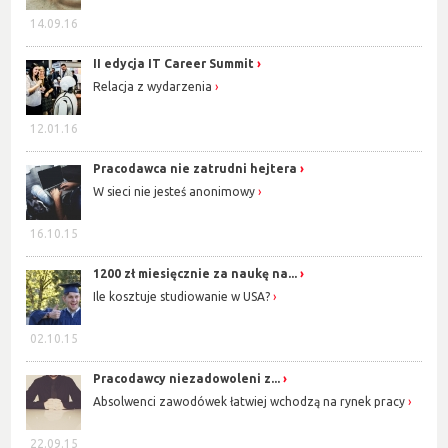
14.09.16
II edycja IT Career Summit
Relacja z wydarzenia
12.01.16
Pracodawca nie zatrudni hejtera
W sieci nie jesteś anonimowy
16.10.15
1200 zł miesięcznie za naukę na...
Ile kosztuje studiowanie w USA?
02.10.15
Pracodawcy niezadowoleni z...
Absolwenci zawodówek łatwiej wchodzą na rynek pracy
22.09.15