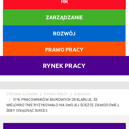
HR
ZARZĄDZANIE
ROZWÓJ
PRAWO PRACY
RYNEK PRACY
STRONA GŁÓWNA
RYNEK PRACY
BADANIA
51% PRACOWNIKÓW BIUROWYCH DEKLARUJE, ŻE
WIELOKROTNIE RYZYKOWAŁO NA SWOJEJ ŚCIEŻCE ZAWODOWEJ,
ŻEBY OSIĄGNĄĆ SUKCES