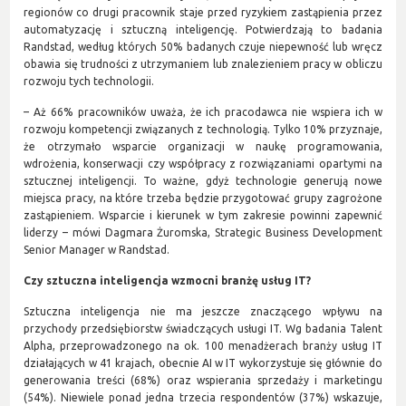
regionów co drugi pracownik staje przed ryzykiem zastąpienia przez
automatyzację i sztuczną inteligencję. Potwierdzają to badania
Randstad, według których 50% badanych czuje niepewność lub wręcz
obawia się trudności z utrzymaniem lub znalezieniem pracy w obliczu
rozwoju tych technologii.
– Aż 66% pracowników uważa, że ich pracodawca nie wspiera ich w
rozwoju kompetencji związanych z technologią. Tylko 10% przyznaje,
że otrzymało wsparcie organizacji w naukę programowania,
wdrożenia, konserwacji czy współpracy z rozwiązaniami opartymi na
sztucznej inteligencji. To ważne, gdyż technologie generują nowe
miejsca pracy, na które trzeba będzie przygotować grupy zagrożone
zastąpieniem. Wsparcie i kierunek w tym zakresie powinni zapewnić
liderzy – mówi Dagmara Żuromska, Strategic Business Development
Senior Manager w Randstad.
Czy sztuczna inteligencja wzmocni branżę usług IT?
Sztuczna inteligencja nie ma jeszcze znaczącego wpływu na
przychody przedsiębiorstw świadczących usługi IT. Wg badania Talent
Alpha, przeprowadzonego na ok. 100 menadżerach branży usług IT
działających w 41 krajach, obecnie AI w IT wykorzystuje się głównie do
generowania treści (68%) oraz wspierania sprzedaży i marketingu
(54%). Niewiele ponad jedna trzecia respondentów (37%) wskazuje,