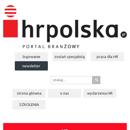
logowanie
zostań specjalistą
praca dla
HR
newsletter
s
strona główna
o nas
wydarzenia
HR
SZKOLENIA