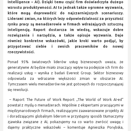
Intelligence – AI). Dzięki temu część firm doświadczyła dużego
wzrostu produktywności. AI to jednak także ogromne wyzwania,
które mogą doprowadzić do najczarniejszych scenariuszy.
Liderami zmian, na których leży odpowiedzialność za przyszłość
rynku pracy są menadżerowie w firmach wdrażających sztuczną
inteligencję. Raport dostarcza im wiedzę, wskazuje dobre
rozwiązania i narzędzia, a także opisuje wyzwania. Daje
również konkretne wskazówki, jakie kroki warto podjąć, by
przygotować siebie i swoich pracowników do nowej
rzeczywistości.
Ponad 95% światowych liderów usług biznesowych uważa, że
generatywne AI będzie miało znaczący wpływ na podejście ich firm do
realizacji usług – wynika z badań Everest Group. Sektor biznesowy
odpowiada za wdrażanie większości zmian w obszarze AI.
Tymczasem wielu menadżerów nie jest gotowych do rozpoczynającej
się rewolucji.
– Raport The Future of Work Report „The World of Work AI-ed”
powstał z myślą o menadżerach. Wspólnie z ekspertami pracującymi w
międzynarodowych firmach, realizującymi zaawansowane projekty AI
i doradzającymi globalnym liderom w przystępny sposób tłumaczymy
zjawiska związane z AI, pokazujemy na co warto zwrócić uwagę i
dajemy praktyczne wskazówki – komentuje Agnieszka Porębska,