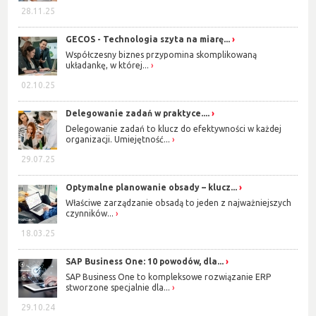
28.11.25
GECOS - Technologia szyta na miarę...
Współczesny biznes przypomina skomplikowaną
układankę, w której...
02.10.25
Delegowanie zadań w praktyce....
Delegowanie zadań to klucz do efektywności w każdej
organizacji. Umiejętność...
29.07.25
Optymalne planowanie obsady – klucz...
Właściwe zarządzanie obsadą to jeden z najważniejszych
czynników...
18.03.25
SAP Business One: 10 powodów, dla...
SAP Business One to kompleksowe rozwiązanie ERP
stworzone specjalnie dla...
29.10.24