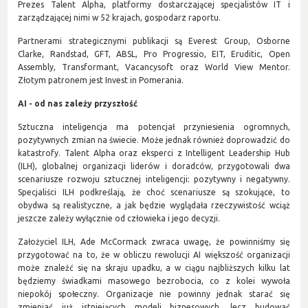
Prezes Talent Alpha, platformy dostarczającej specjalistów IT i
zarządzającej nimi w 52 krajach, gospodarz raportu.
Partnerami strategicznymi publikacji są Everest Group, Osborne
Clarke, Randstad, GFT, ABSL, Pro Progressio, EIT, Eruditic, Open
Assembly, Transformant, Vacancysoft oraz World View Mentor.
Złotym patronem jest Invest in Pomerania.
AI - od nas zależy przyszłość
Sztuczna inteligencja ma potencjał przyniesienia ogromnych,
pozytywnych zmian na świecie. Może jednak również doprowadzić do
katastrofy. Talent Alpha oraz eksperci z Intelligent Leadership Hub
(ILH), globalnej organizacji liderów i doradców, przygotowali dwa
scenariusze rozwoju sztucznej inteligencji: pozytywny i negatywny.
Specjaliści ILH podkreślają, że choć scenariusze są szokujące, to
obydwa są realistyczne, a jak będzie wyglądała rzeczywistość wciąż
jeszcze zależy wyłącznie od człowieka i jego decyzji.
Założyciel ILH, Ade McCormack zwraca uwagę, że powinniśmy się
przygotować na to, że w obliczu rewolucji AI większość organizacji
może znaleźć się na skraju upadku, a w ciągu najbliższych kilku lat
będziemy świadkami masowego bezrobocia, co z kolei wywoła
niepokój społeczny. Organizacje nie powinny jednak starać się
zmieniać już istniejących modeli biznesowych, lecz budować