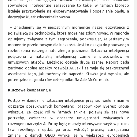
równoległe. Inteligentne zarządzanie to takie, w ramach którego
istnieje przyzwolenie na eksperymentowanie i popełnianie błędu, a
decyzyjność jest zdecentralizowana.
– Znajdujemy się w niestabilnym momencie naszej egzystencji z
pojawiającą się technologią, która może nas zdominować. W raporcie
opisujemy związane z tym zagrożenia, podkreślając, że jesteśmy w
momencie przełomowym dla ludzkości. Jest to okazja do ponownego
rozbudzenia naszego naturalnego poznania. Sztuczna inteligencja
połączona z naturalną inteligencją zamienia pracowników w
umysłowych atletów. Ludzkość dostaje drugą szansę. Raport bada
zarówno ogólne aspekty rozwoju AI, jak i zajmuje się praktycznymi
aspektami tego, jak możemy iść naprzód. Stawka jest wysoka, ale
potencjalna nagroda również – podkreśla Ade McCormack.
Kluczowe kompetencje
Postęp w dziedzinie sztucznej inteligencji przynosi wiele zmian w
obszarze poszukiwanych kompetencji pracowników. Everest Group
wskazuje, że część ról w firmach zniknie, pojawią się zaś nowe
potrzeby, zwłaszcza w obszarze umiejętności związanych z
rozwojem narzędzi AI. Firmy będą musiały intensywnie wejść w proces
tzw. reskillingu i upskillingu oraz wdrożyć procesy zarządzania
zmianą. Z danych OECD wynika, że w większości europejskich