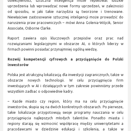
obiektywności, sztuczna inteligencja może replikować ludzkie
uprzedzenia lub wprowadzać nowe formy uprzedzeń, w zależności
od sposobu, w jaki takie narzędzia są tworzone i trenowane.
Niewłaściwe zastosowanie sztucznej inteligencji może prowadzić do
naruszenia praw pracowniczych – mówi Anna Golenia-Wójcik, Senior
Associate, Osborne Clarke.
Raport zawiera opis kluczowych przepisów oraz prac nad
rozwiązaniami legislacyjnymi w obszarze AI, o których liderzy w
firmach powinni posiadać przynajmniej ogólną wiedzę.
Rozwój kompetencji cyfrowych a przyciągnięcie do Polski
inwestorów
Polska jest atrakcyjną lokalizacją dla inwestycji zagranicznych, także w
obszarze nowych technologii. W celu przyciągnięcia firm
inwestujących w AI i działających w tym zakresie powinniśmy przede
wszystkim zadbać o odpowiednie kadry.
– Każde miasto czy region, który ma na celu przyciągnięcie
inwestorów, skupia się na dwóch konkretnych obszarach. Po pierwsze,
takie lokalizacje przygotowują swoje programy nauczania w celu
przyciągnięcia najlepszych młodych talentów. Ponadto miasta i
regiony starają się wzmocnić współpracę między uniwersytetami a
pracodawcami w dziedzinie edukacji i szkolenia, a także w