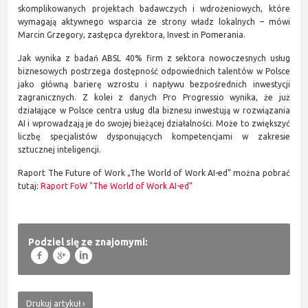
skomplikowanych projektach badawczych i wdrożeniowych, które
wymagają aktywnego wsparcia ze strony władz lokalnych – mówi
Marcin Grzegory, zastępca dyrektora, Invest in Pomerania.
Jak wynika z badań ABSL 40% firm z sektora nowoczesnych usług
biznesowych postrzega dostępność odpowiednich talentów w Polsce
jako główną barierę wzrostu i napływu bezpośrednich inwestycji
zagranicznych. Z kolei z danych Pro Progressio wynika, że już
działające w Polsce centra usług dla biznesu inwestują w rozwiązania
AI i wprowadzają je do swojej bieżącej działalności. Może to zwiększyć
liczbę specjalistów dysponujących kompetencjami w zakresie
sztucznej inteligencji.
Raport The Future of Work „The World of Work AI-ed” można pobrać
tutaj:
Raport FoW "The World of Work AI-ed"
Podziel się ze znajomymi:
f
g
l
Drukuj artykuł