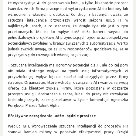
że wykorzystuje AI do generowania kodu, a tylko kilkanaście procent
twierdzi, że ich firma pracuje nad wykorzystaniem AI do budowy lub
wzmocnienia własnych produktów. Co drugi z badanych uważa, że
sztuczna inteligencja przyspieszy wzrost sektora usług IT w
najbliższych latach, a to oznacza, że drugie tyle nie jest o tym
przekonanych. Ma na to wpływ dość duża bariera wejścia do
pełnoskalowych projektów AI przynoszących zyski oraz perspektywa
potencjalnych zwolnień w branży związanych z automatyzacją. Warto
jednak zwrócić uwagę, że aż 83% respondentów spodziewa się, że AI
przyczyni się do rozwoju ich własnej organizacji.
– Sztuczna inteligencja ma ogromny potencjał dla IT, ale do tej pory
nie miała istotnego wpływu na rynek usług informatycznych. W
przyszłości jej wpływ będzie zależał od przyjętych przez firmy
strategii. Organizacje, które wdrożą rozwiązania AI i wzmocnią swoją
ofertę dla klientów zyskają. Firmy, które pozostaną w obszarze
prostych usług i dostarczania raczej ludzi do pracy niż rozwiązań
technologicznych, zaczną zostawać w tyle – komentuje Agnieszka
Porębska, Prezes Talent Alpha.
Efektywne zarządzanie ludźmi będzie prostsze
Według GFT, wprowadzenie sztucznej inteligencji do procesów HR
stanowi kamień milowy w poprawie efektywności pracy. Dzięki