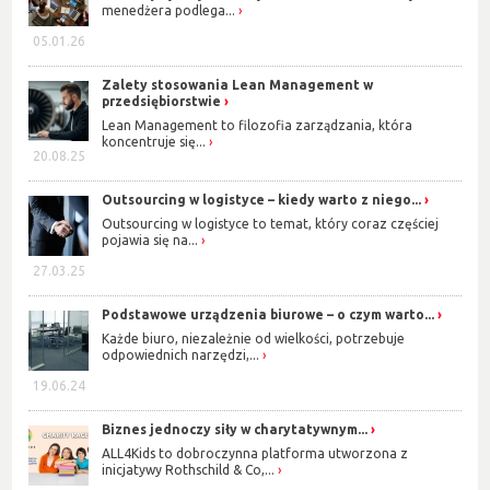
menedżera podlega...
05.01.26
Zalety stosowania Lean Management w
przedsiębiorstwie
Lean Management to filozofia zarządzania, która
koncentruje się...
20.08.25
Outsourcing w logistyce – kiedy warto z niego...
Outsourcing w logistyce to temat, który coraz częściej
pojawia się na...
27.03.25
Podstawowe urządzenia biurowe – o czym warto...
Każde biuro, niezależnie od wielkości, potrzebuje
odpowiednich narzędzi,...
19.06.24
Biznes jednoczy siły w charytatywnym...
ALL4Kids to dobroczynna platforma utworzona z
inicjatywy Rothschild & Co,...