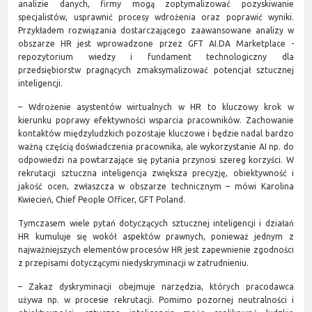
analizie danych, firmy mogą zoptymalizować pozyskiwanie
specjalistów, usprawnić procesy wdrożenia oraz poprawić wyniki.
Przykładem rozwiązania dostarczającego zaawansowane analizy w
obszarze HR jest wprowadzone przez GFT AI.DA Marketplace -
repozytorium wiedzy i fundament technologiczny dla
przedsiębiorstw pragnących zmaksymalizować potencjał sztucznej
inteligencji.
– Wdrożenie asystentów wirtualnych w HR to kluczowy krok w
kierunku poprawy efektywności wsparcia pracowników. Zachowanie
kontaktów międzyludzkich pozostaje kluczowe i będzie nadal bardzo
ważną częścią doświadczenia pracownika, ale wykorzystanie AI np. do
odpowiedzi na powtarzające się pytania przynosi szereg korzyści. W
rekrutacji sztuczna inteligencja zwiększa precyzję, obiektywność i
jakość ocen, zwłaszcza w obszarze technicznym – mówi Karolina
Kwiecień, Chief People Officer, GFT Poland.
Tymczasem wiele pytań dotyczących sztucznej inteligencji i działań
HR kumuluje się wokół aspektów prawnych, ponieważ jednym z
najważniejszych elementów procesów HR jest zapewnienie zgodności
z przepisami dotyczącymi niedyskryminacji w zatrudnieniu.
– Zakaz dyskryminacji obejmuje narzędzia, których pracodawca
używa np. w procesie rekrutacji. Pomimo pozornej neutralności i