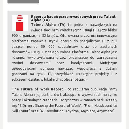
Raport z badań przeprowadzonych przez Talent
Alpha (TA)
Talent Alpha (TA)
to jedna z największych na
świecie sieci firm świadczących usługi IT. Łączy blisko
900 organizacji z 52 krajów. Oferowana przez nią innowacyjna
platforma zapewnia szybki dostęp do specjalistów IT z puli
liczącej ponad 50 000 specjalistów oraz do zaufanych
dostawców usług IT z całego świata. Platforma Talent Alpha jest
również wykorzystywana przez organizacje do zarządzania
swoimi dostawcami oraz kandydatami. Mniejszym
usługodawcom pomaga nawiązać współpracę z dużymi
graczami na rynku IT, pozyskiwać atrakcyjne projekty i z
sukcesem działać w lokalnych społecznościach.
The Future of Work Report
- to regularna publikacja firmy
Talent Alpha i jej partnerów traktująca o wyzwaniach na rynku
pracy i aktualnych trendach. Dotychczas w ramach serii ukazały
się: “7 Drivers Shaping the Future of Work”, “From Headcount to
Skill Count” oraz “A3 Revolution: Anytime, Anyplace, Anywhere”.