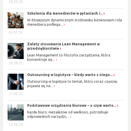
28.02.26
Szkolenia dla menedżerów w pytaniach i...
W dzisiejszym dynamicznym środowisku biznesowym rola
menedżera podlega...
05.01.26
Zalety stosowania Lean Management w
przedsiębiorstwie
Lean Management to filozofia zarządzania, która
koncentruje się...
20.08.25
Outsourcing w logistyce – kiedy warto z niego...
Outsourcing w logistyce to temat, który coraz częściej
pojawia się na...
27.03.25
Podstawowe urządzenia biurowe – o czym warto...
Każde biuro, niezależnie od wielkości, potrzebuje
odpowiednich narzędzi,...
19.06.24