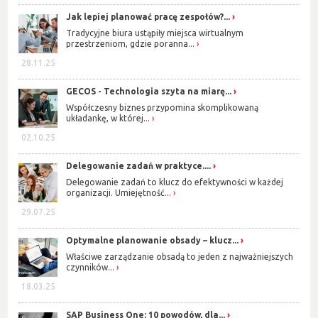
Jak lepiej planować pracę zespołów?...
Tradycyjne biura ustąpiły miejsca wirtualnym
przestrzeniom, gdzie poranna...
28.11.25
GECOS - Technologia szyta na miarę...
Współczesny biznes przypomina skomplikowaną
układankę, w której...
02.10.25
Delegowanie zadań w praktyce....
Delegowanie zadań to klucz do efektywności w każdej
organizacji. Umiejętność...
29.07.25
Optymalne planowanie obsady – klucz...
Właściwe zarządzanie obsadą to jeden z najważniejszych
czynników...
18.03.25
SAP Business One: 10 powodów, dla...