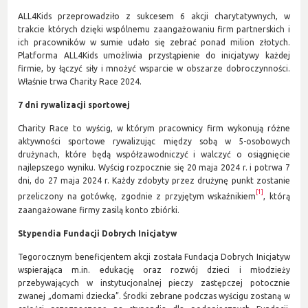
ALL4Kids przeprowadziło z sukcesem 6 akcji charytatywnych, w
trakcie których dzięki wspólnemu zaangażowaniu firm partnerskich i
ich pracowników w sumie udało się zebrać ponad milion złotych.
Platforma ALL4Kids umożliwia przystąpienie do inicjatywy każdej
firmie, by łączyć siły i mnożyć wsparcie w obszarze dobroczynności.
Właśnie trwa Charity Race 2024.
7 dni rywalizacji sportowej
Charity Race to wyścig, w którym pracownicy firm wykonują różne
aktywności sportowe rywalizując między sobą w 5-osobowych
drużynach, które będą współzawodniczyć i walczyć o osiągnięcie
najlepszego wyniku. Wyścig rozpocznie się 20 maja 2024 r. i potrwa 7
dni, do 27 maja 2024 r. Każdy zdobyty przez drużynę punkt zostanie
[1]
przeliczony na gotówkę, zgodnie z przyjętym wskaźnikiem
, którą
zaangażowane firmy zasilą konto zbiórki.
Stypendia Fundacji Dobrych Inicjatyw
Tegorocznym beneficjentem akcji została Fundacja Dobrych Inicjatyw
wspierająca m.in. edukację oraz rozwój dzieci i młodzieży
przebywających w instytucjonalnej pieczy zastępczej potocznie
zwanej „domami dziecka”. Środki zebrane podczas wyścigu zostaną w