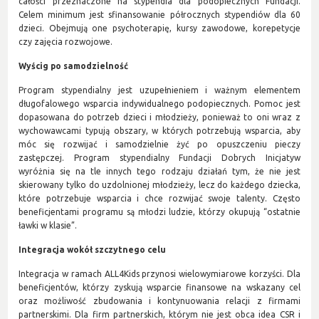
całości przeznaczone na stypendia dla podopiecznych Fundacji.
Celem minimum jest sfinansowanie półrocznych stypendiów dla 60
dzieci. Obejmują one psychoterapię, kursy zawodowe, korepetycje
czy zajęcia rozwojowe.
Wyścig po samodzielność
Program stypendialny jest uzupełnieniem i ważnym elementem
długofalowego wsparcia indywidualnego podopiecznych. Pomoc jest
dopasowana do potrzeb dzieci i młodzieży, ponieważ to oni wraz z
wychowawcami typują obszary, w których potrzebują wsparcia, aby
móc się rozwijać i samodzielnie żyć po opuszczeniu pieczy
zastępczej. Program stypendialny Fundacji Dobrych Inicjatyw
wyróżnia się na tle innych tego rodzaju działań tym, że nie jest
skierowany tylko do uzdolnionej młodzieży, lecz do każdego dziecka,
które potrzebuje wsparcia i chce rozwijać swoje talenty. Często
beneficjentami programu są młodzi ludzie, którzy okupują “ostatnie
ławki w klasie”.
Integracja wokół szczytnego celu
Integracja w ramach ALL4Kids przynosi wielowymiarowe korzyści. Dla
beneficjentów, którzy zyskują wsparcie finansowe na wskazany cel
oraz możliwość zbudowania i kontynuowania relacji z firmami
partnerskimi. Dla firm partnerskich, którym nie jest obca idea CSR i