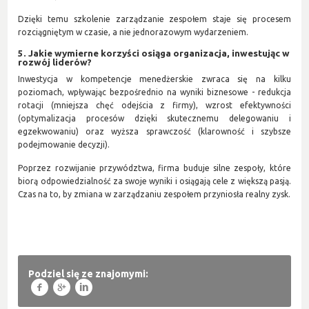
Dzięki temu szkolenie zarządzanie zespołem staje się procesem
rozciągniętym w czasie, a nie jednorazowym wydarzeniem.
5. Jakie wymierne korzyści osiąga organizacja, inwestując w
rozwój liderów?
Inwestycja w kompetencje menedżerskie zwraca się na kilku
poziomach, wpływając bezpośrednio na wyniki biznesowe - redukcja
rotacji (mniejsza chęć odejścia z firmy), wzrost efektywności
(optymalizacja procesów dzięki skutecznemu delegowaniu i
egzekwowaniu) oraz wyższa sprawczość (klarowność i szybsze
podejmowanie decyzji).
Poprzez rozwijanie przywództwa, firma buduje silne zespoły, które
biorą odpowiedzialność za swoje wyniki i osiągają cele z większą pasją.
Czas na to, by zmiana w zarządzaniu zespołem przyniosła realny zysk.
Podziel się ze znajomymi:
f
g
l