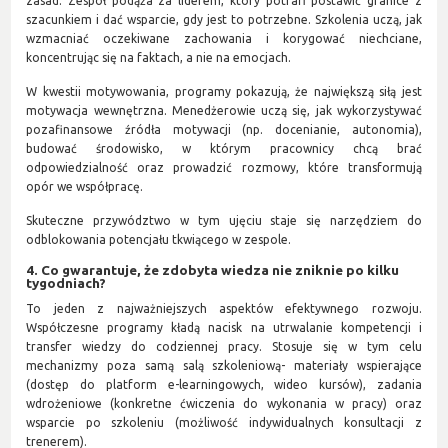
zasad. Zespół podąża za liderem, który potrafi postawić granice z
szacunkiem i dać wsparcie, gdy jest to potrzebne. Szkolenia uczą, jak
wzmacniać oczekiwane zachowania i korygować niechciane,
koncentrując się na faktach, a nie na emocjach.
W kwestii motywowania, programy pokazują, że największą siłą jest
motywacja wewnętrzna. Menedżerowie uczą się, jak wykorzystywać
pozafinansowe źródła motywacji (np. docenianie, autonomia),
budować środowisko, w którym pracownicy chcą brać
odpowiedzialność oraz prowadzić rozmowy, które transformują
opór we współpracę.
Skuteczne przywództwo w tym ujęciu staje się narzędziem do
odblokowania potencjału tkwiącego w zespole.
4. Co gwarantuje, że zdobyta wiedza nie zniknie po kilku
tygodniach?
To jeden z najważniejszych aspektów efektywnego rozwoju.
Współczesne programy kładą nacisk na utrwalanie kompetencji i
transfer wiedzy do codziennej pracy. Stosuje się w tym celu
mechanizmy poza samą salą szkoleniową- materiały wspierające
(dostęp do platform e-learningowych, wideo kursów), zadania
wdrożeniowe (konkretne ćwiczenia do wykonania w pracy) oraz
wsparcie po szkoleniu (możliwość indywidualnych konsultacji z
trenerem).