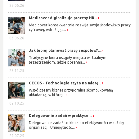
25.06.26
Medicover digitalizuje procesy HR...
Medicover konsekwentnie rozwija swoje środowisko pracy
cyfrowej, wdrażając...
03.06.26
Jak lepiej planować pracę zespołów?...
Tradycyjne biura ustąpiły miejsca wirtualnym
przestrzeniom, gdzie poranna...
28.11.25
GECOS - Technologia szyta na miarę...
Współczesny biznes przypomina skomplikowaną
układankę, w której...
02.10.25
Delegowanie zadań w praktyce....
Delegowanie zadań to klucz do efektywności w każdej
organizacji. Umiejętność...
29.07.25