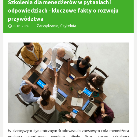
Szkolenia dla menedżerów w pytaniach i
odpowiedziach - kluczowe fakty o rozwoju
przywództwa
Zarządzanie
,
Czytelnia
05.01.2026
W dzisiejszym dynamicznym środowisku biznesowym rola menedżera
podlega nieustannej ewolucji. Wiele firm uznaje szkolenia