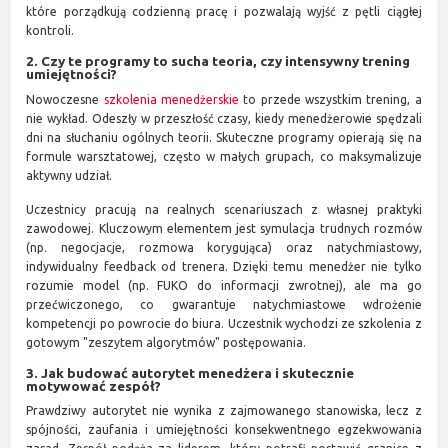
które porządkują codzienną pracę i pozwalają wyjść z pętli ciągłej
kontroli.
2. Czy te programy to sucha teoria, czy intensywny trening
umiejętności?
Nowoczesne
szkolenia menedżerskie
to przede wszystkim trening, a
nie wykład. Odeszły w przeszłość czasy, kiedy menedżerowie spędzali
dni na słuchaniu ogólnych teorii. Skuteczne programy opierają się na
formule warsztatowej, często w małych grupach, co maksymalizuje
aktywny udział.
Uczestnicy pracują na realnych scenariuszach z własnej praktyki
zawodowej. Kluczowym elementem jest symulacja trudnych rozmów
(np. negocjacje, rozmowa korygująca) oraz natychmiastowy,
indywidualny feedback od trenera. Dzięki temu menedżer nie tylko
rozumie model (np. FUKO do informacji zwrotnej), ale ma go
przećwiczonego, co gwarantuje natychmiastowe wdrożenie
kompetencji po powrocie do biura. Uczestnik wychodzi ze szkolenia z
gotowym "zeszytem algorytmów" postępowania.
3. Jak budować autorytet menedżera i skutecznie
motywować zespół?
Prawdziwy autorytet nie wynika z zajmowanego stanowiska, lecz z
spójności, zaufania i umiejętności konsekwentnego egzekwowania