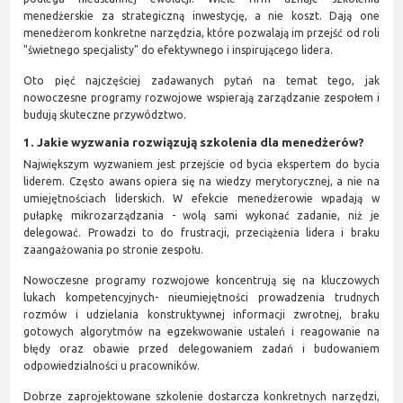
menedżerskie za strategiczną inwestycję, a nie koszt. Dają one
menedżerom konkretne narzędzia, które pozwalają im przejść od roli
"świetnego specjalisty" do efektywnego i inspirującego lidera.
Oto pięć najczęściej zadawanych pytań na temat tego, jak
nowoczesne programy rozwojowe wspierają zarządzanie zespołem i
budują skuteczne przywództwo.
1. Jakie wyzwania rozwiązują szkolenia dla menedżerów?
Największym wyzwaniem jest przejście od bycia ekspertem do bycia
liderem. Często awans opiera się na wiedzy merytorycznej, a nie na
umiejętnościach liderskich. W efekcie menedżerowie wpadają w
pułapkę mikrozarządzania - wolą sami wykonać zadanie, niż je
delegować. Prowadzi to do frustracji, przeciążenia lidera i braku
zaangażowania po stronie zespołu.
Nowoczesne programy rozwojowe koncentrują się na kluczowych
lukach kompetencyjnych- nieumiejętności prowadzenia trudnych
rozmów i udzielania konstruktywnej informacji zwrotnej, braku
gotowych algorytmów na egzekwowanie ustaleń i reagowanie na
błędy oraz obawie przed delegowaniem zadań i budowaniem
odpowiedzialności u pracowników.
Dobrze zaprojektowane szkolenie dostarcza konkretnych narzędzi,