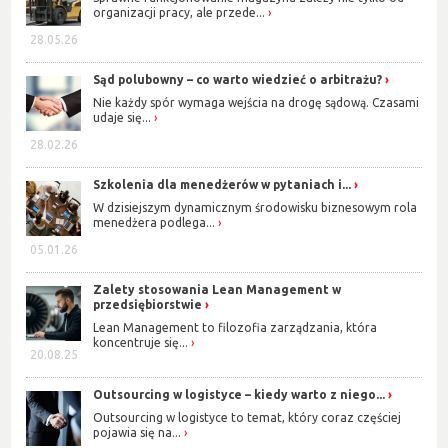
organizacji pracy, ale przede...
28.05.26
Sąd polubowny – co warto wiedzieć o arbitrażu?
Nie każdy spór wymaga wejścia na drogę sądową. Czasami
udaje się...
28.02.26
Szkolenia dla menedżerów w pytaniach i...
W dzisiejszym dynamicznym środowisku biznesowym rola
menedżera podlega...
05.01.26
Zalety stosowania Lean Management w
przedsiębiorstwie
Lean Management to filozofia zarządzania, która
koncentruje się...
20.08.25
Outsourcing w logistyce – kiedy warto z niego...
Outsourcing w logistyce to temat, który coraz częściej
pojawia się na...