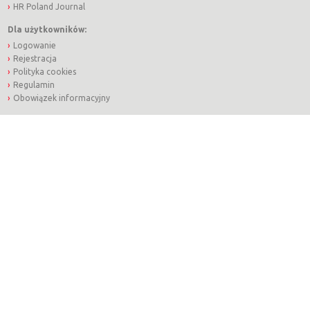
HR Poland Journal
Dla użytkowników:
Logowanie
Rejestracja
Polityka cookies
Regulamin
Obowiązek informacyjny