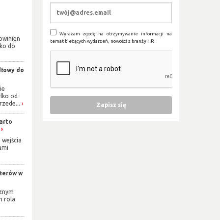
Wyrażam zgodę na otrzymywanie informacji na
owinien
temat bieżących wydarzeń, nowości z branży HR
lko do
dłowy do
ie
ylko od
rzede...
arto
 wejścia
ami
żerów w
cznym
m rola