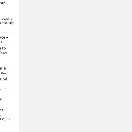
ean
lozofia
centruje
yce –
.
e to
ściej
nia
o...
ie od
...
w
na
z
Co,...