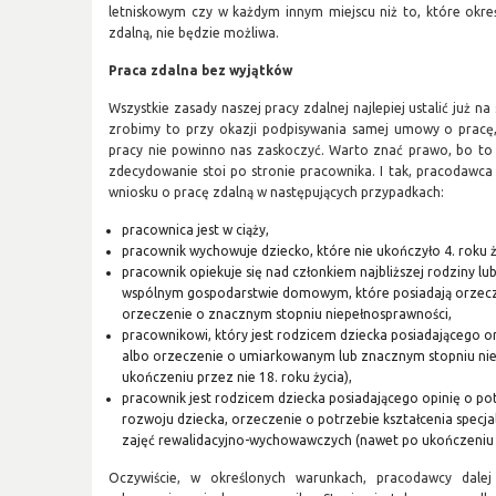
letniskowym czy w każdym innym miejscu niż to, które okre
zdalną, nie będzie możliwa.
Praca zdalna bez wyjątków
Wszystkie zasady naszej pracy zdalnej najlepiej ustalić już 
zrobimy to przy okazji podpisywania samej umowy o pracę,
pracy nie powinno nas zaskoczyć. Warto znać prawo, bo to
zdecydowanie stoi po stronie pracownika. I tak, pracodawca
wniosku o pracę zdalną w następujących przypadkach:
pracownica jest w ciąży,
pracownik wychowuje dziecko, które nie ukończyło 4. roku ż
pracownik opiekuje się nad członkiem najbliższej rodziny lu
wspólnym gospodarstwie domowym, które posiadają orzecz
orzeczenie o znacznym stopniu niepełnosprawności,
pracownikowi, który jest rodzicem dziecka posiadającego 
albo orzeczenie o umiarkowanym lub znacznym stopniu ni
ukończeniu przez nie 18. roku życia),
pracownik jest rodzicem dziecka posiadającego opinię o 
rozwoju dziecka, orzeczenie o potrzebie kształcenia specj
zajęć rewalidacyjno-wychowawczych (nawet po ukończeniu pr
Oczywiście, w określonych warunkach, pracodawcy dalej