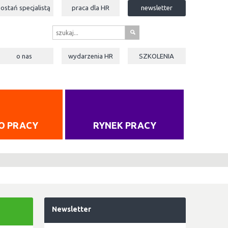
zostań specjalistą
praca dla
HR
newsletter
s
o nas
wydarzenia
HR
SZKOLENIA
O PRACY
RYNEK PRACY
Newsletter