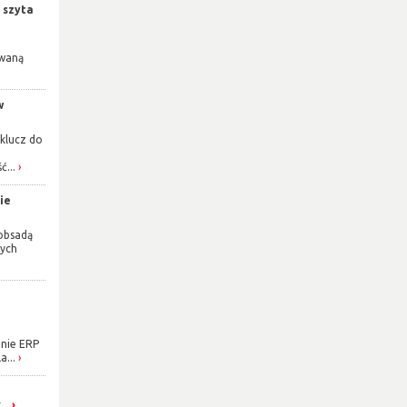
 szyta
owaną
w
klucz do
ć...
ie
obsadą
zych
nie ERP
a...
..