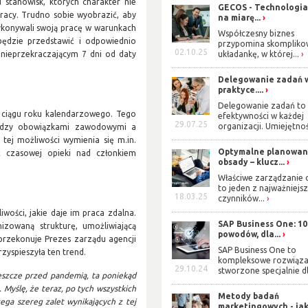
 stanowisk, których charakter nie
GECOS - Technologia
racy. Trudno sobie wyobrazić, aby
na miarę...
ykonywali swoją pracę w warunkach
Współczesny biznes
dzie przedstawić i odpowiednio
przypomina skomplik
02.10.25
 nieprzekraczającym 7 dni od daty
układankę, w której...
Delegowanie zadań 
praktyce....
Delegowanie zadań to 
 ciągu roku kalendarzowego. Tego
efektywności w każdej
29.07.25
organizacji. Umiejętnoś
ędzy obowiązkami zawodowymi a
ej możliwości wymienia się m.in.
Optymalne planowan
ść czasowej opieki nad członkiem
obsady – klucz...
Właściwe zarządzanie 
to jeden z najważniejs
18.03.25
czynników...
ości, jakie daje im praca zdalna.
SAP Business One: 10
izowaną strukturę, umożliwiającą
powodów, dla...
przekonuje Prezes zarządu agencji
SAP Business One to
zyspieszyła ten trend.
kompleksowe rozwiąza
29.10.24
stworzone specjalnie dl
eszcze przed pandemią, ta poniekąd
 Myślę, że teraz, po tych wszystkich
Metody badań
ga szereg zalet wynikających z tej
marketingowych - jak.