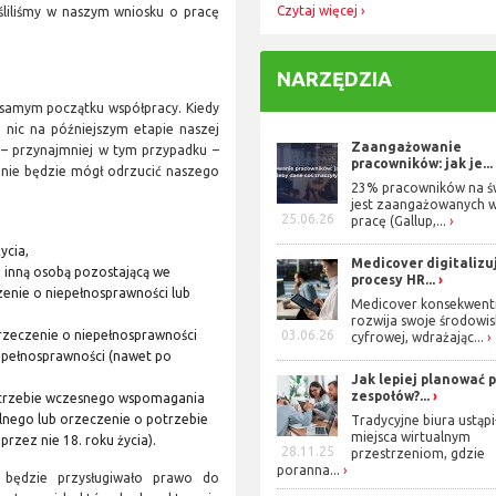
Czytaj więcej
śliliśmy w naszym wniosku o pracę
NARZĘDZIA
na samym początku współpracy. Kiedy
 nic na późniejszym etapie naszej
Zaangażowanie
 – przynajmniej w tym przypadku –
pracowników: jak je...
 nie będzie mógł odrzucić naszego
23% pracowników na ś
jest zaangażowanych w
25.06.26
pracę (Gallup,...
ycia,
Medicover digitalizu
b inną osobą pozostającą we
procesy HR...
enie o niepełnosprawności lub
Medicover konsekwent
rozwija swoje środowis
orzeczenie o niepełnosprawności
03.06.26
cyfrowej, wdrażając...
epełnosprawności (nawet po
Jak lepiej planować 
zespołów?...
potrzebie wczesnego wspomagania
alnego lub orzeczenie o potrzebie
Tradycyjne biura ustąpi
miejsca wirtualnym
zez nie 18. roku życia).
28.11.25
przestrzeniom, gdzie
poranna...
 będzie przysługiwało prawo do