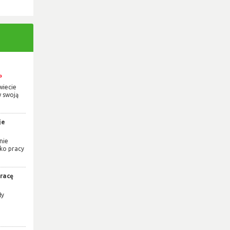
wiecie
 swoją
je
nie
ko pracy
pracę
ły