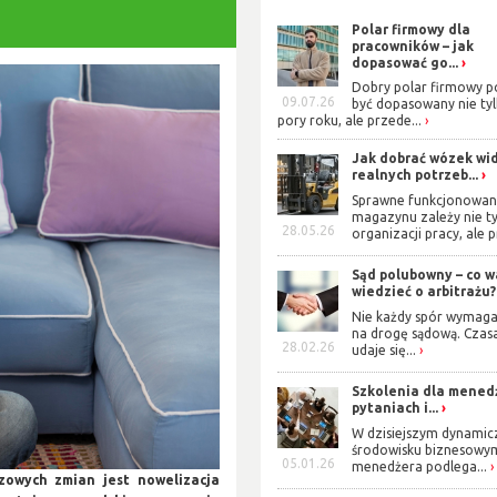
Polar firmowy dla
pracowników – jak
dopasować go...
Dobry polar firmowy p
09.07.26
być dopasowany nie ty
pory roku, ale przede...
Jak dobrać wózek wi
realnych potrzeb...
Sprawne funkcjonowan
magazynu zależy nie t
28.05.26
organizacji pracy, ale p
Sąd polubowny – co w
wiedzieć o arbitrażu?
Nie każdy spór wymaga
na drogę sądową. Czas
28.02.26
udaje się...
Szkolenia dla mened
pytaniach i...
W dzisiejszym dynami
środowisku biznesowy
05.01.26
menedżera podlega...
czowych zmian jest nowelizacja