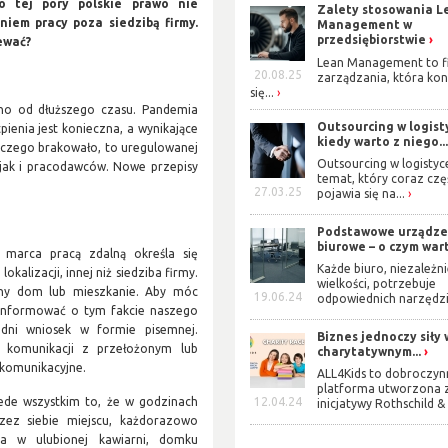
do tej pory polskie prawo nie
Zalety stosowania L
iem pracy poza siedzibą firmy.
Management w
przedsiębiorstwie
ewać?
Lean Management to fi
20.08.25
zarządzania, która kon
się...
no od dłuższego czasu. Pandemia
Outsourcing w logist
ienia jest konieczna, a wynikające
kiedy warto z niego..
, czego brakowało, to uregulowanej
Outsourcing w logistyc
jak i pracodawców. Nowe przepisy
temat, który coraz czę
27.03.25
pojawia się na...
Podstawowe urządze
biurowe – o czym wart
 marca pracą zdalną określa się
Każde biuro, niezależn
alizacji, innej niż siedziba firmy.
wielkości, potrzebuje
tny dom lub mieszkanie. Aby móc
19.06.24
odpowiednich narzędzi,
oinformować o tym fakcie naszego
edni wniosek w formie pisemnej.
Biznes jednoczy siły 
 komunikacji z przełożonym lub
charytatywnym...
ekomunikacyjne.
ALL4Kids to dobroczyn
platforma utworzona 
ede wszystkim to, że w godzinach
12.04.24
inicjatywy Rothschild & 
ez siebie miejscu, każdorazowo
a w ulubionej kawiarni, domku