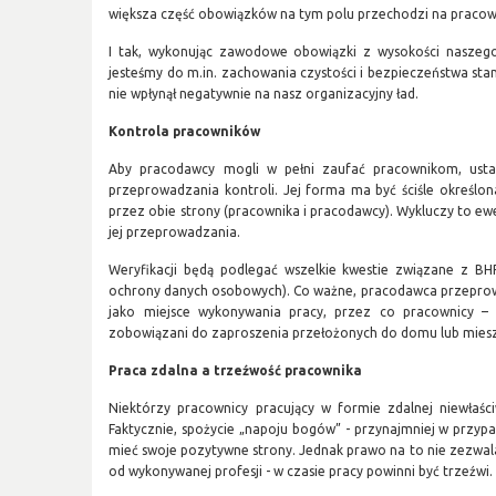
większa część obowiązków na tym polu przechodzi na pracow
I tak, wykonując zawodowe obowiązki z wysokości naszeg
jesteśmy do m.in. zachowania czystości i bezpieczeństwa stan
nie wpłynął negatywnie na nasz organizacyjny ład.
Kontrola pracowników
Aby pracodawcy mogli w pełni zaufać pracownikom, ust
przeprowadzania kontroli. Jej forma ma być ściśle określ
przez obie strony (pracownika i pracodawcy). Wykluczy to e
jej przeprowadzania.
Weryfikacji będą podlegać wszelkie kwestie związane z BH
ochrony danych osobowych). Co ważne, pracodawca przeprow
jako miejsce wykonywania pracy, przez co pracownicy –
zobowiązani do zaproszenia przełożonych do domu lub miesz
Praca zdalna a trzeźwość pracownika
Niektórzy pracownicy pracujący w formie zdalnej niewłaśc
Faktycznie, spożycie „napoju bogów” - przynajmniej w prz
mieć swoje pozytywne strony. Jednak prawo na to nie zezwala
od wykonywanej profesji - w czasie pracy powinni być trzeźwi.