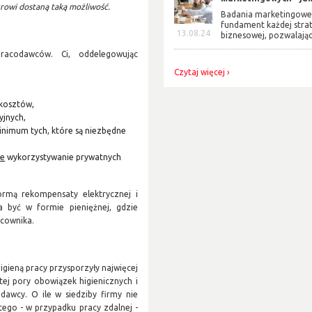
urowi dostaną taką możliwość.
Badania marketingowe
fundament każdej strat
13.08.24
biznesowej, pozwalający
racodawców. Ci, oddelegowując
Czytaj więcej
h kosztów,
yjnych,
inimum tych, które są niezbędne
ne
wykorzystywanie prywatnych
rmą rekompensaty elektrycznej i
a być w formie pieniężnej, gdzie
acownika.
gieną pracy przysporzyły najwięcej
j pory obowiązek higienicznych i
awcy. O ile w siedziby firmy nie
tego - w przypadku pracy zdalnej -