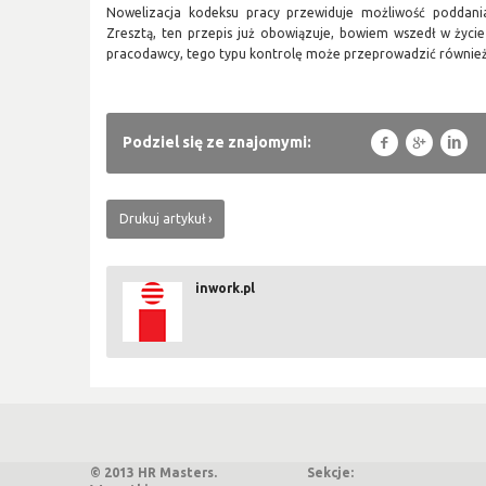
Nowelizacja kodeksu pracy przewiduje możliwość poddania
Zresztą, ten przepis już obowiązuje, bowiem wszedł w życie
pracodawcy, tego typu kontrolę może przeprowadzić również 
f
g
l
Podziel się ze znajomymi:
Drukuj artykuł
inwork.pl
© 2013 HR Masters.
Sekcje: