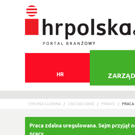
HR
ZARZĄD
STRONA GŁÓWNA
ZARZĄDZANIE
PRAWO
PRACA
Praca zdalna uregulowana. Sejm przyjął 
pracy.