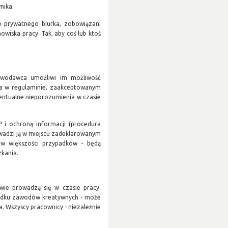
nika.
o prywatnego biurka, zobowiązani
owiska pracy. Tak, aby coś lub ktoś
awodawca umożliwi im możliwość
ona w regulaminie, zaakceptowanym
wentualne nieporozumienia w czasie
P i ochroną informacji (procedura
adzi ją w miejscu zadeklarowanym
 w większości przypadków - będą
kania.
iwie prowadzą się w czasie pracy.
ypadku zawodów kreatywnych - może
. Wszyscy pracownicy - niezależnie