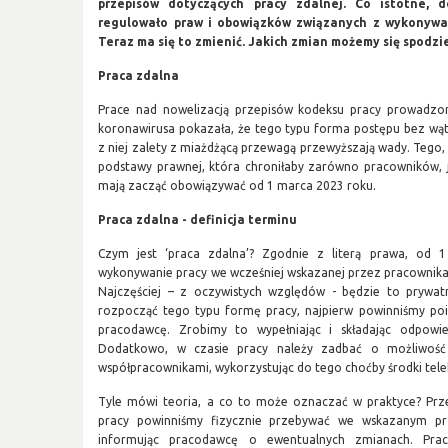
przepisów dotyczących pracy zdalnej. Co istotne, 
regulowało praw i obowiązków związanych z wykonywan
Teraz ma się to zmienić. Jakich zmian możemy się spodzi
Praca zdalna
Prace nad nowelizacją przepisów kodeksu pracy prowadzo
koronawirusa pokazała, że tego typu forma postępu bez wątp
z niej zalety z miażdżącą przewagą przewyższają wady. Tego
podstawy prawnej, która chroniłaby zarówno pracowników, 
mają zacząć obowiązywać od 1 marca 2023 roku.
Praca zdalna - definicja terminu
Czym jest ‘praca zdalna’? Zgodnie z literą prawa, od 1
wykonywanie pracy we wcześniej wskazanej przez pracownika lok
Najczęściej – z oczywistych względów - będzie to prywa
rozpocząć tego typu formę pracy, najpierw powinniśmy p
pracodawcę. Zrobimy to wypełniając i składając odpowi
Dodatkowo, w czasie pracy należy zadbać o możliwość
współpracownikami, wykorzystując do tego choćby środki tel
Tyle mówi teoria, a co to może oznaczać w praktyce? Prz
pracy powinniśmy fizycznie przebywać we wskazanym prz
informując pracodawcę o ewentualnych zmianach. Prac