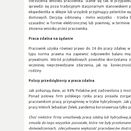
odrzucenia wniosku pracownika. Stanie się tak w przypadku
sprawdzi się poza tradycyjnym stacjonarnym stanowiskiem p
ekspedientka w sklepie lub urzędnik przyjmujący petentów w
domowych. Decyzję odmowną - mimo wszystko - trzeba bę
uzasadnić w formie elektronicznej lub pisemnej, w terminie
złożenia wniosku przez pracownika.
Praca zdalna na żądanie
Pracownik uzyska również prawo do 24 dni pracy zdalnej w
typu norma prawna ma zapewnić odpowiedni balans mi
prywatnymi. Wśród przykładowych powodów skorzystania z t
wcześniej nieprzewidziane zdarzenia, jak np. konieczno
rodziny.
Polscy przedsiębiorcy a praca zdalna
Jak pokazują dane, aż 84% Polaków jest zadowolona z możliw
Ponad połowa firm polskiego rynku pracy posiada zorgan
pracownikom pracę przynajmniej w trybie hybrydowym. Jak 
pracy InWork Sebastian Zelek, pandemia koronawirusa tylko pr
Choć niektóre firmy umożliwiały pracę zdalną lub hybrydową j
zmusiła do tego wszystkie pozostałe, które nie były przekonane.
doświadczeniach, zdecydowana większość pracodawców dostrze