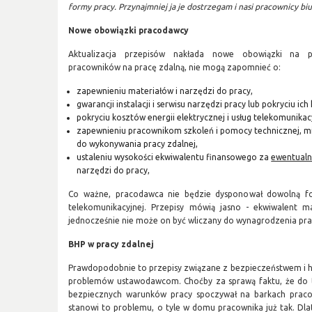
formy pracy. Przynajmniej ja je dostrzegam i nasi pracownicy bi
Nowe obowiązki pracodawcy
Aktualizacja przepisów nakłada nowe obowiązki na p
pracowników na pracę zdalną, nie mogą zapomnieć o:
zapewnieniu materiałów i narzędzi do pracy,
gwarancji instalacji i serwisu narzędzi pracy lub pokryciu ic
pokryciu kosztów energii elektrycznej i usług telekomunikac
zapewnieniu pracownikom szkoleń i pomocy technicznej, m
do wykonywania pracy zdalnej,
ustaleniu wysokości ekwiwalentu finansowego za
ewentual
narzędzi do pracy,
Co ważne, pracodawca nie będzie dysponował dowolną fo
telekomunikacyjnej. Przepisy mówią jasno - ekwiwalent m
jednocześnie nie może on być wliczany do wynagrodzenia pr
BHP w pracy zdalnej
Prawdopodobnie to przepisy związane z bezpieczeństwem i hi
problemów ustawodawcom. Choćby za sprawą faktu, że do te
bezpiecznych warunków pracy spoczywał na barkach pracod
stanowi to problemu, o tyle w domu pracownika już tak. Dla