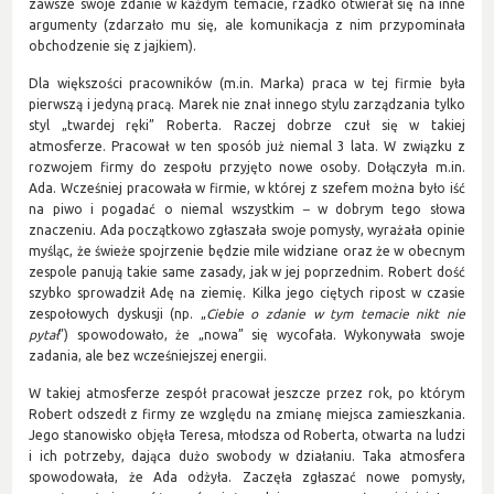
zawsze swoje zdanie w każdym temacie, rzadko otwierał się na inne
argumenty (zdarzało mu się, ale komunikacja z nim przypominała
obchodzenie się z jajkiem).
Dla większości pracowników (m.in. Marka) praca w tej firmie była
pierwszą i jedyną pracą. Marek nie znał innego stylu zarządzania tylko
styl „twardej ręki” Roberta. Raczej dobrze czuł się w takiej
atmosferze. Pracował w ten sposób już niemal 3 lata. W związku z
rozwojem firmy do zespołu przyjęto nowe osoby. Dołączyła m.in.
Ada. Wcześniej pracowała w firmie, w której z szefem można było iść
na piwo i pogadać o niemal wszystkim
–
w dobrym tego słowa
znaczeniu. Ada początkowo zgłaszała swoje pomysły, wyrażała opinie
myśląc, że świeże spojrzenie będzie mile widziane oraz że w obecnym
zespole panują takie same zasady, jak w jej poprzednim. Robert dość
szybko sprowadził Adę na ziemię. Kilka jego ciętych ripost w czasie
zespołowych dyskusji (np. „
Ciebie o zdanie w tym temacie nikt nie
pytał
”) spowodowało, że „nowa” się wycofała. Wykonywała swoje
zadania, ale bez wcześniejszej energii.
W takiej atmosferze zespół pracował jeszcze przez rok, po którym
Robert odszedł z firmy ze względu na zmianę miejsca zamieszkania.
Jego stanowisko objęła Teresa, młodsza od Roberta, otwarta na ludzi
i ich potrzeby, dająca dużo swobody w działaniu. Taka atmosfera
spowodowała, że Ada odżyła. Zaczęła zgłaszać nowe pomysły,