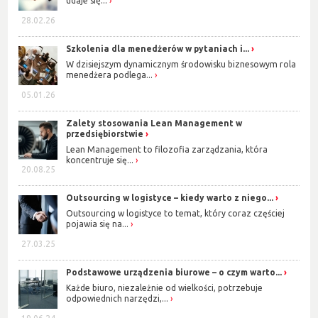
udaje się...
28.02.26
Szkolenia dla menedżerów w pytaniach i...
W dzisiejszym dynamicznym środowisku biznesowym rola
menedżera podlega...
05.01.26
Zalety stosowania Lean Management w
przedsiębiorstwie
Lean Management to filozofia zarządzania, która
koncentruje się...
20.08.25
Outsourcing w logistyce – kiedy warto z niego...
Outsourcing w logistyce to temat, który coraz częściej
pojawia się na...
27.03.25
Podstawowe urządzenia biurowe – o czym warto...
Każde biuro, niezależnie od wielkości, potrzebuje
odpowiednich narzędzi,...