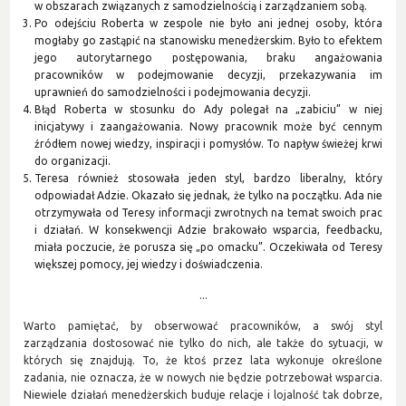
w obszarach związanych z samodzielnością i zarządzaniem sobą.
Po odejściu Roberta w zespole nie było ani jednej osoby, która
mogłaby go zastąpić na stanowisku menedżerskim. Było to efektem
jego autorytarnego postępowania, braku angażowania
pracowników w podejmowanie decyzji, przekazywania im
uprawnień do samodzielności i podejmowania decyzji.
Błąd Roberta w stosunku do Ady polegał na „zabiciu” w niej
inicjatywy i zaangażowania. Nowy pracownik może być cennym
źródłem nowej wiedzy, inspiracji i pomysłów. To napływ świeżej krwi
do organizacji.
Teresa również stosowała jeden styl, bardzo liberalny, który
odpowiadał Adzie. Okazało się jednak, że tylko na początku. Ada nie
otrzymywała od Teresy informacji zwrotnych na temat swoich prac
i działań. W konsekwencji Adzie brakowało wsparcia, feedbacku,
miała poczucie, że porusza się „po omacku”. Oczekiwała od Teresy
większej pomocy, jej wiedzy i doświadczenia.
...
Warto pamiętać, by obserwować pracowników, a swój styl
zarządzania dostosować nie tylko do nich, ale także do sytuacji, w
których się znajdują. To, że ktoś przez lata wykonuje określone
zadania, nie oznacza, że w nowych nie będzie potrzebował wsparcia.
Niewiele działań menedżerskich buduje relacje i lojalność tak dobrze,