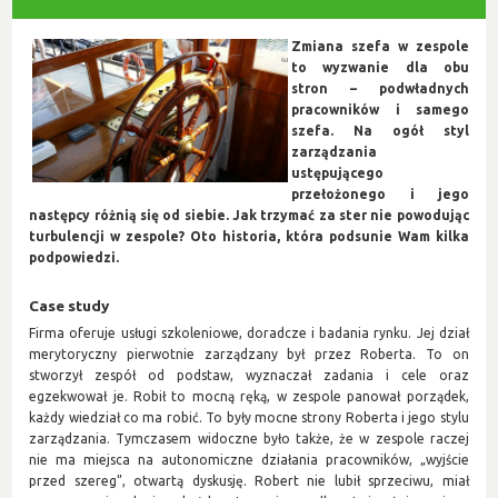
Zmiana szefa w zespole
to wyzwanie dla obu
stron – podwładnych
pracowników i samego
szefa. Na ogół styl
zarządzania
ustępującego
przełożonego i jego
następcy różnią się od siebie. Jak trzymać za ster nie powodując
turbulencji w zespole? Oto historia, która podsunie Wam kilka
podpowiedzi.
Case study
Firma oferuje usługi szkoleniowe, doradcze i badania rynku. Jej dział
merytoryczny pierwotnie zarządzany był przez Roberta. To on
stworzył zespół od podstaw, wyznaczał zadania i cele oraz
egzekwował je. Robił to mocną ręką, w zespole panował porządek,
każdy wiedział co ma robić. To były mocne strony Roberta i jego stylu
zarządzania. Tymczasem widoczne było także, że w zespole raczej
nie ma miejsca na autonomiczne działania pracowników, „wyjście
przed szereg”, otwartą dyskusję. Robert nie lubił sprzeciwu, miał