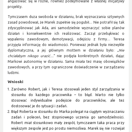
angażować się w różne, również podejmowane z własnej inicjatywy
projekty.
Tymczasem duża swoboda w działaniu, brak wyznaczania sztywnych
zasad powodował, że Marek zupełnie się pogubił… Nie potrafił się tak
zdyscyplinować jak Ada, ani samodzielnie wyznaczyć sobie planów
działań i konsekwentnie ich realizować. Zaczął przebąkiwać o
wypaleniu zawodowym, demotywacji, odejściu z firmy… Teresa
przyjęła informację do wiadomości. Ponieważ jednak była niezwykle
dyplomatyczna, a jej głównym mottem w działaniu było: „
Nie
chciałabym nikogo urazić…
” nie podjęła konkretnych działań, dając
Markowi autonomię w działaniu. Sama miała też masę obowiązków
zawodowych, a przy tym ograniczone doświadczenie w zarządzaniu
ludźmi.
Wnioski
Zarówno Robert, jak i Teresa stosowali jeden styl zarządzania w
stosunku do każdego pracownika – to błąd. Warto nie tylko
stosować indywidualne podejście do pracowników, ale też
dostosować je do sytuacji i zadań.
Błąd Roberta w stosunku do Marka polegał na ciągłym wyznaczaniu
zadań i poleceń, bez stopniowego uczenia go samodzielności.
Robert miał stosunkowo mały zespół, tymczasem taka praca przy
większym zespole jest po prostu niemożliwa. Marek się nie rozwijał