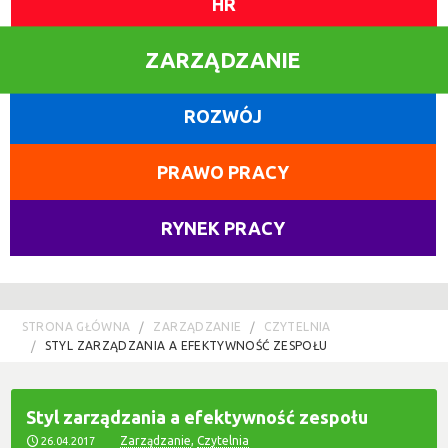
HR
ZARZĄDZANIE
ROZWÓJ
PRAWO PRACY
RYNEK PRACY
STRONA GŁÓWNA
ZARZĄDZANIE
CZYTELNIA
STYL ZARZĄDZANIA A EFEKTYWNOŚĆ ZESPOŁU
Styl zarządzania a efektywność zespołu
Zarządzanie
,
Czytelnia
26.04.2017