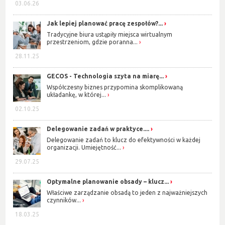
03.06.26
Jak lepiej planować pracę zespołów?...
Tradycyjne biura ustąpiły miejsca wirtualnym
przestrzeniom, gdzie poranna...
28.11.25
GECOS - Technologia szyta na miarę...
Współczesny biznes przypomina skomplikowaną
układankę, w której...
02.10.25
Delegowanie zadań w praktyce....
Delegowanie zadań to klucz do efektywności w każdej
organizacji. Umiejętność...
29.07.25
Optymalne planowanie obsady – klucz...
Właściwe zarządzanie obsadą to jeden z najważniejszych
czynników...
18.03.25