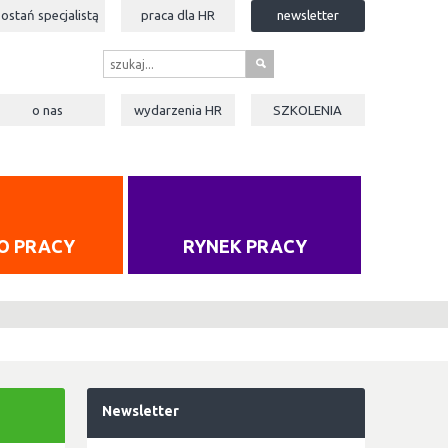
zostań specjalistą
praca dla
HR
newsletter
s
o nas
wydarzenia
HR
SZKOLENIA
O PRACY
RYNEK PRACY
Newsletter