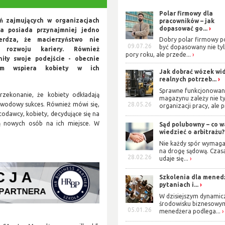
Polar firmowy dla
 zajmujących w organizacjach
pracowników – jak
dopasować go...
a posiada przynajmniej jedno
erdza, że macierzyństwo nie
Dobry polar firmowy p
09.07.26
być dopasowany nie ty
 rozwoju kariery. Również
pory roku, ale przede...
niły swoje podejście - obecnie
m wspiera kobiety w ich
Jak dobrać wózek wi
realnych potrzeb...
Sprawne funkcjonowan
rzekonanie, że kobiety odkładają
magazynu zależy nie t
zawodowy sukces. Również mówi się,
28.05.26
organizacji pracy, ale p
codawcy, kobiety, decydujące się na
ają nowych osób na ich miejsce. W
Sąd polubowny – co w
wiedzieć o arbitrażu?
Nie każdy spór wymaga
na drogę sądową. Czas
28.02.26
udaje się...
Szkolenia dla mened
pytaniach i...
W dzisiejszym dynami
środowisku biznesowy
05.01.26
menedżera podlega...