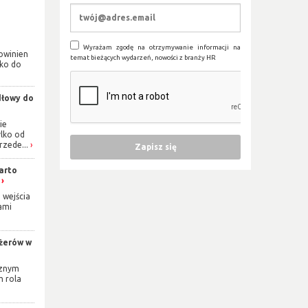
Wyrażam zgodę na otrzymywanie informacji na
owinien
temat bieżących wydarzeń, nowości z branży HR
lko do
dłowy do
ie
ylko od
rzede...
arto
 wejścia
ami
żerów w
cznym
m rola