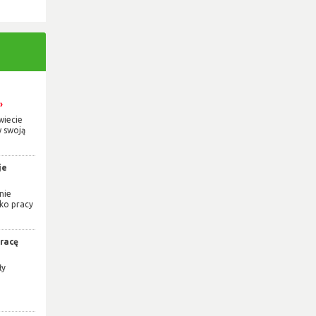
wiecie
 swoją
je
nie
ko pracy
pracę
ły