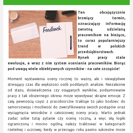
Ten obcojęzycznie
brzmiący termin,
oznaczający informację
zwrotną udzielaną
pracownikom na bieżąco,
to coraz popularniejszy
trend w polskich
przedsiębiorstwach.
Rynek pracy stale
ewoluuje, a wraz z nim system oceniania pracowników. Biorąc
pod uwagę wiele obiektywnych czynników - na całe szczęście!
Moment wystawienia oceny rocznej to ważny, ale i niewątpliwie
stresujący czas dla większości osób poddanych analizie. Niezależnie
od stażu, doświadczenia czy osiąganych wyników, podsumowanie
pracy z tak obszernego okresu może wywoływać skrajne emocje. Z
całą pewnością część z pracobiorców traktuje to jako bodziec do
samorozwoju i możliwość do zweryfikowania swoich postępów oraz
wyciągnięcia wniosków z całościowej oceny pracy. Warto jednak
zadać sobie tutaj pytanie czy ocenę roczną, a więc siłą logiki
ograniczoną i mocno ogólną, należy traktować w kategoriach
rzetelnej i uczciwej, kiedy w przeciągu roku pasmo sukcesów może