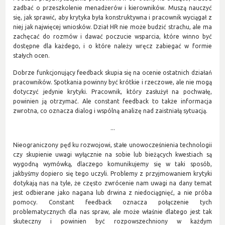
zadbać o przeszkolenie menadżerów i kierowników. Muszą nauczyć
się, jak sprawić, aby krytyka była konstruktywna i pracownik wyciągał z
niej jak najwięcej wniosków. Dział HR nie może budzić strachu, ale ma
zachęcać do rozmów i dawać poczucie wsparcia, które winno być
dostępne dla każdego, i o które należy wręcz zabiegać w formie
stałych ocen.
Dobrze funkcjonujący feedback skupia się na ocenie ostatnich działań
pracowników. Spotkania powinny być krótkie i rzeczowe, ale nie mogą
dotyczyć jedynie krytyki. Pracownik, który zasłużył na pochwałę,
powinien ją otrzymać. Ale constant feedback to także informacja
zwrotna, co oznacza dialog i wspólną analizę nad zaistniałą sytuacją.
...
Nieograniczony pęd ku rozwojowi, stałe unowocześnienia technologii
czy skupienie uwagi wyłącznie na sobie lub bieżących kwestiach są
wygodną wymówką, dlaczego komunikujemy się w taki sposób,
jakbyśmy dopiero się tego uczyli. Problemy z przyjmowaniem krytyki
dotykają nas na tyle, że często zwrócenie nam uwagi na dany temat
jest odbierane jako nagana lub drwina z niedociągnięć, a nie próba
pomocy. Constant feedback oznacza połączenie tych
problematycznych dla nas spraw, ale może właśnie dlatego jest tak
skuteczny i powinien być rozpowszechniony w każdym