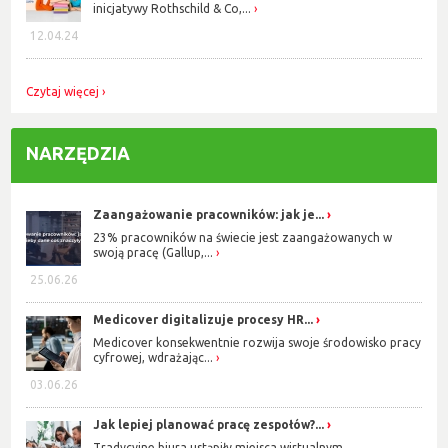
inicjatywy Rothschild & Co,...
12.04.24
Czytaj więcej
NARZĘDZIA
Zaangażowanie pracowników: jak je...
23% pracowników na świecie jest zaangażowanych w
swoją pracę (Gallup,...
25.06.26
Medicover digitalizuje procesy HR...
Medicover konsekwentnie rozwija swoje środowisko pracy
cyfrowej, wdrażając...
03.06.26
Jak lepiej planować pracę zespołów?...
Tradycyjne biura ustąpiły miejsca wirtualnym