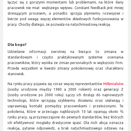
łączyć się z gorszymi momentami lub problemami, na które dany
pracownik nie miał większego wpływu. Constant feedback jest mniej
stresującym procesem, a ponadto sprzyja płynnemu rozwojowi i
bierze pod uwagę więcej elementów składowych funkcjonowania w
pracy. Choćby dlatego, że pozwala na natychmiastową reakcję.
Dla kogo?
Udzielanie informacji zwrotnej na bieżąco to zmiana w
standardowym i często praktykowanym systemie oceniania
pracowników, który wynika ze zmian personalnych w większości firm.
Przede wszystkim w kwestii zmiany pokoleniowej oraz charakteru
stanowisk.
Na rynku pracy pojawia się coraz więcej reprezentantów
Millenialsów
(osoby urodzone między 1980 a 2000 rokiem) oraz generacji Z
(osoby urodzone po 2000 roku). Łączy ich dostęp do najnowszych
technologii, które sprzyjają szybkiemu działaniu oraz ułatwiają i
usprawniają kontakt pomiędzy pracownikami i przełożonymi. Te
pokolenia, które w przeciągu najbliższych 10 lat opanują około ¾
rynku pracy, są przyzwyczajone do pewnych standardów, bez których
ich efektywność mogłaby drastycznie spaść. Dla nich akcja oznacza
reakcję, pytanie odpowiedź, a brak natychmiastowego odzewu na