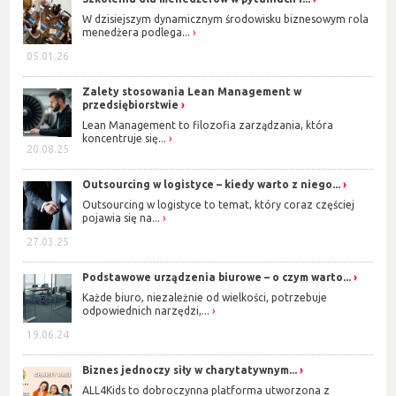
W dzisiejszym dynamicznym środowisku biznesowym rola
menedżera podlega...
05.01.26
Zalety stosowania Lean Management w
przedsiębiorstwie
Lean Management to filozofia zarządzania, która
koncentruje się...
20.08.25
Outsourcing w logistyce – kiedy warto z niego...
Outsourcing w logistyce to temat, który coraz częściej
pojawia się na...
27.03.25
Podstawowe urządzenia biurowe – o czym warto...
Każde biuro, niezależnie od wielkości, potrzebuje
odpowiednich narzędzi,...
19.06.24
Biznes jednoczy siły w charytatywnym...
ALL4Kids to dobroczynna platforma utworzona z