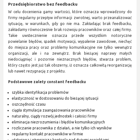
Przedsiębiorstwo bez feedbacku
W celu docenienia gamy wartości, które oznacza wprowadzony do
firmy regularny przepływ informacji zwrotnej, warto przeanalizować
sytuację, w warunkach, gdy go nie ma. Zakładając brak feedbacku,
zakładamy równocześnie brak rozwoju pracowników oraz całej firmy.
Takie uwstecznienie oznacza przede wszystkim notoryczne
powielanie błędów, spadek motywacji, wypalenie zawodowe, niechęć
do miejsca pracy oraz problemy komunikacyjne nie tylko wewnątrz
organizacji, ale i na zewnątrz. Brak bieżącej naprawy małych
niedociągnięć i pozornie nieznacznych błędów, stwarza problem,
który często jest już tak obszerny, iż oznacza całkowitą reorganizację
lub nawet rezygnację z projektu.
Podstawowe zalety constant feedbacku
szybka identyfikacja problemów
elastyczność w dostosowaniu do bieżącej sytuacji
oszczędność czasu
ciągła stymulacja zaangażowania pracowników
naturalny, ciągły rozwój jednostek i całości firmy
eliminacja niezrozumienia i błędów komunikacyjnych
rozliczanie pracownika z działań, a nie tylko ich wyników
regularny kontakt pracowników w firmie
ułatwiona i płynniejsza kontrola nad dużymi projektami