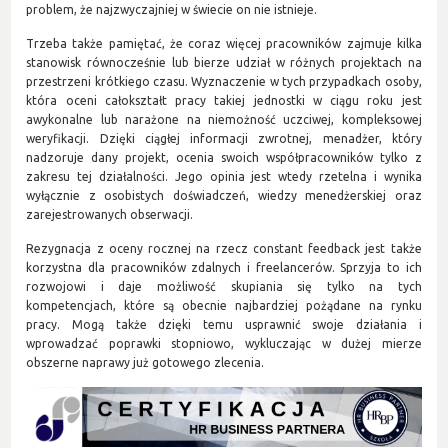
problem, że najzwyczajniej w świecie on nie istnieje.
Trzeba także pamiętać, że coraz więcej pracowników zajmuje kilka
stanowisk równocześnie lub bierze udział w różnych projektach na
przestrzeni krótkiego czasu. Wyznaczenie w tych przypadkach osoby,
która oceni całokształt pracy takiej jednostki w ciągu roku jest
awykonalne lub narażone na niemożność uczciwej, kompleksowej
weryfikacji. Dzięki ciągłej informacji zwrotnej, menadżer, który
nadzoruje dany projekt, ocenia swoich współpracowników tylko z
zakresu tej działalności. Jego opinia jest wtedy rzetelna i wynika
wyłącznie z osobistych doświadczeń, wiedzy menedżerskiej oraz
zarejestrowanych obserwacji.
Rezygnacja z oceny rocznej na rzecz constant feedback jest także
korzystna dla pracowników zdalnych i freelancerów. Sprzyja to ich
rozwojowi i daje możliwość skupiania się tylko na tych
kompetencjach, które są obecnie najbardziej pożądane na rynku
pracy. Mogą także dzięki temu usprawnić swoje działania i
wprowadzać poprawki stopniowo, wykluczając w dużej mierze
obszerne naprawy już gotowego zlecenia.