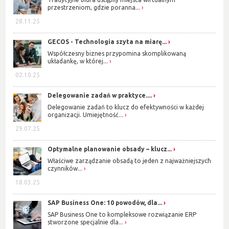
przestrzeniom, gdzie poranna...
28.11.25
GECOS - Technologia szyta na miarę...
Współczesny biznes przypomina skomplikowaną
układankę, w której...
02.10.25
Delegowanie zadań w praktyce....
Delegowanie zadań to klucz do efektywności w każdej
organizacji. Umiejętność...
29.07.25
Optymalne planowanie obsady – klucz...
Właściwe zarządzanie obsadą to jeden z najważniejszych
czynników...
18.03.25
SAP Business One: 10 powodów, dla...
SAP Business One to kompleksowe rozwiązanie ERP
stworzone specjalnie dla...