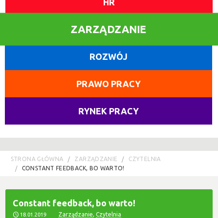
HR
ZARZĄDZANIE
ROZWÓJ
PRAWO PRACY
RYNEK PRACY
STRONA GŁÓWNA
ZARZĄDZANIE
CZYTELNIA
CONSTANT FEEDBACK, BO WARTO!
Constant feedback, bo warto!
Zarządzanie
,
Czytelnia
18.01.2019