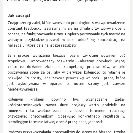
Jak zacząć?
Znając szereg zalet, które wniesie do przedsiębiorstwa wprowadzenie
constant feedbacku, zatrzymajmy się na chwilę przy wpływie oceny
rocznej na funkcjonowanie firmy. Dopiero porównanie tych metod na
własnym przykładzie pozwoli w pełni oddać się koncentracji na
narzędziu, które daje najlepsze rezultaty.
Sam proces wdrażania bieżącej oceny zwrotnej powinien być
stopniowy i wprowadzany rozważnie. Zalecamy poświecić więcej
czasu na dokładne zbadanie kompetencji pracowników, w celu
postawieniu sobie za cel, aby w pierwszej kolejności to właśnie je
rozwijać. To prosty, lecz zawsze prawdziwy wniosek – praca, która
jest wykonywana w oparciu o mocne strony jest zawsze
najefektywniejsza.
Kolejnym krokiem powinno być wyznaczanie zadań
krótkoterminowych. Nawet duże projekty warto podzielić na
mniejsze i to właśnie zadania z bliskim terminem realizacji
przydzielać pracownikom. Oczekując konkretnego rezultatu w
nieodległym terminie łatwiej ocenić pracę danej jednostki.
Podczas przyzwyczajania pracowników do oceny na bieżąco, trzeba