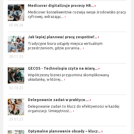
Medicover digitalizuje procesy HR...
Medicover konsekwentnie rozwija swoje środowisko pracy
cyfrowej, wdrażając...
03.06.26
Jak lepiej planować pracę zespołów?...
Tradycyjne biura ustąpiły miejsca wirtualnym
przestrzeniom, gdzie poranna...
28.11.25
GECOS - Technologia szyta na miarę...
Współczesny biznes przypomina skomplikowaną
układankę, w której...
02.10.25
Delegowanie zadań w praktyce....
Delegowanie zadań to klucz do efektywności w każdej
organizacji. Umiejętność...
29.07.25
Optymalne planowanie obsady – klucz...