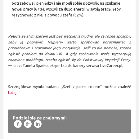
potrzebowali pieniędzy i nie mogli sobie pozwolić na szukanie
nowej pracy (67%), włożyli za dużo energii w swoją pracę, żeby
rezygnować z niej z powodu szefa (62%).
Relacja ze złym szefem jest bez wątpienia trudna, ale są różne sposoby,
żeby ją poprawić. Najpierw warto spróbować porozmawiać z
przełożonym i zrozumieć jego motywacje. Jeśli to nie pomoże, trzeba
zgłosić problem do działu HR. A gdy zachowania szefa wyczerpują
znamiona mobbingu, trzeba zgłosić się do Państwowej Inspekcji Pracy.
— radzi Żaneta Spadło, ekspertka ds. kariery serwisu LiveCareer.pl.
Szczegółowe wyniki badania „Szef z piekła rodem” można znaleźć
tutaj
.
Podziel się ze znajomymi:
f
g
l