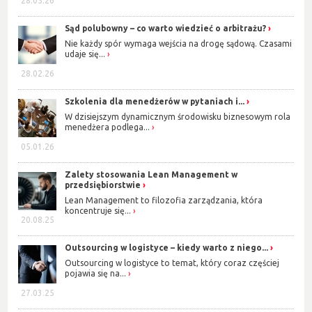
28.05.26
Sąd polubowny – co warto wiedzieć o arbitrażu?
Nie każdy spór wymaga wejścia na drogę sądową. Czasami
udaje się...
28.02.26
Szkolenia dla menedżerów w pytaniach i...
W dzisiejszym dynamicznym środowisku biznesowym rola
menedżera podlega...
05.01.26
Zalety stosowania Lean Management w
przedsiębiorstwie
Lean Management to filozofia zarządzania, która
koncentruje się...
20.08.25
Outsourcing w logistyce – kiedy warto z niego...
Outsourcing w logistyce to temat, który coraz częściej
pojawia się na...
27.03.25