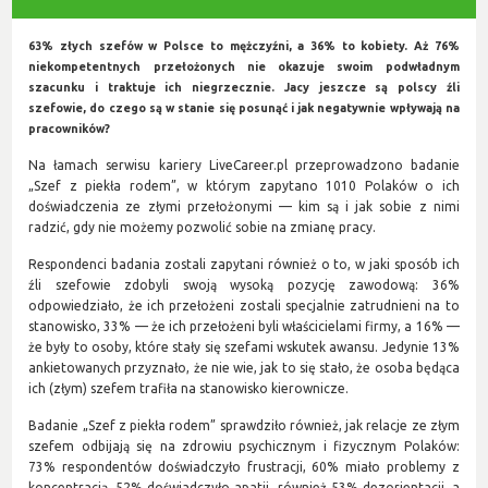
63% złych szefów w Polsce to mężczyźni, a 36% to kobiety. Aż 76%
niekompetentnych przełożonych nie okazuje swoim podwładnym
szacunku i traktuje ich niegrzecznie. Jacy jeszcze są polscy źli
szefowie, do czego są w stanie się posunąć i jak negatywnie wpływają na
pracowników?
Na łamach serwisu kariery LiveCareer.pl przeprowadzono badanie
„Szef z piekła rodem”, w którym zapytano 1010 Polaków o ich
doświadczenia ze złymi przełożonymi — kim są i jak sobie z nimi
radzić, gdy nie możemy pozwolić sobie na zmianę pracy.
Respondenci badania zostali zapytani również o to, w jaki sposób ich
źli szefowie zdobyli swoją wysoką pozycję zawodową: 36%
odpowiedziało, że ich przełożeni zostali specjalnie zatrudnieni na to
stanowisko, 33% — że ich przełożeni byli właścicielami firmy, a 16% —
że były to osoby, które stały się szefami wskutek awansu. Jedynie 13%
ankietowanych przyznało, że nie wie, jak to się stało, że osoba będąca
ich (złym) szefem trafiła na stanowisko kierownicze.
Badanie „Szef z piekła rodem” sprawdziło również, jak relacje ze złym
szefem odbijają się na zdrowiu psychicznym i fizycznym Polaków:
73% respondentów doświadczyło frustracji, 60% miało problemy z
koncentracją, 52% doświadczyło apatii, również 53% dezorientacji, a