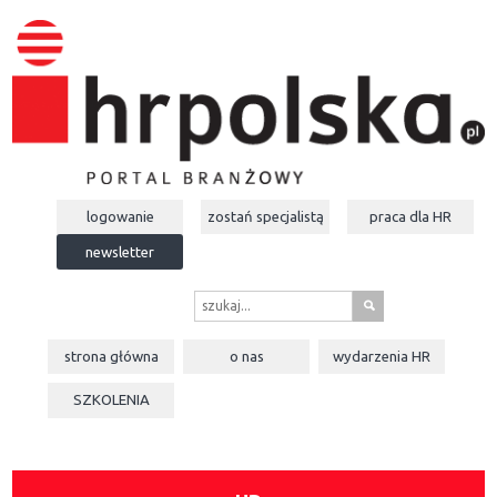
logowanie
zostań specjalistą
praca dla
HR
newsletter
s
strona główna
o nas
wydarzenia
HR
SZKOLENIA