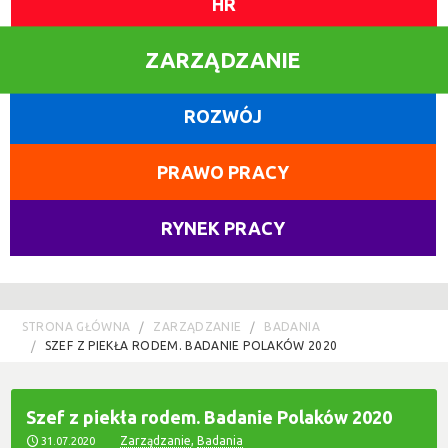
HR
ZARZĄDZANIE
ROZWÓJ
PRAWO PRACY
RYNEK PRACY
STRONA GŁÓWNA
ZARZĄDZANIE
BADANIA
SZEF Z PIEKŁA RODEM. BADANIE POLAKÓW 2020
Szef z piekła rodem. Badanie Polaków 2020
Zarządzanie
,
Badania
31.07.2020