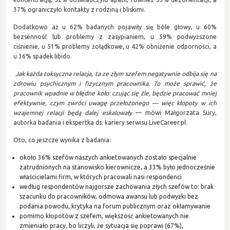
37% ograniczyło kontakty z rodziną i bliskimi.
Dodatkowo aż u 62% badanych pojawiły się bóle głowy, u 60%
bezsenność lub problemy z zasypianiem, u 59% podwyższone
ciśnienie, u 51% problemy żołądkowe, u 42% obniżenie odporności, a
u 36% spadek libido.
Jak każda toksyczna relacja, ta ze złym szefem negatywnie odbija się na
zdrowiu psychicznym i fizycznym pracownika. To może sprawić, że
pracownik wpadnie w błędne koło: czując się źle, będzie pracować mniej
efektywnie, czym zwróci uwagę przełożonego — więc kłopoty w ich
wzajemnej relacji będą dalej eskalowały
— mówi Małgorzata Sury,
autorka badania i ekspertka ds. kariery serwisu LiveCareer.pl.
Oto, co jeszcze wynika z badania:
około 36% szefów naszych ankietowanych zostało specjalnie
zatrudnionych na stanowisko kierownicze, a 33% było jednocześnie
właścicielami firm, w których pracowali nasi respondenci
według respondentów najgorsze zachowania złych szefów to: brak
szacunku do pracowników, odmowa awansu lub podwyżki bez
podania powodu, krytyka na forum publicznym oraz okłamywanie
pomimo kłopotów z szefem, większość ankietowanych nie
zmieniało pracy, bo liczyli, że sytuacja się poprawi (67%),