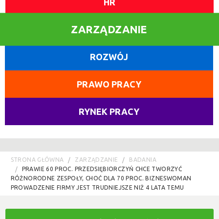
HR
ZARZĄDZANIE
ROZWÓJ
PRAWO PRACY
RYNEK PRACY
STRONA GŁÓWNA
ZARZĄDZANIE
BADANIA
PRAWIE 60 PROC. PRZEDSIĘBIORCZYŃ CHCE TWORZYĆ
RÓŻNORODNE ZESPOŁY, CHOĆ DLA 70 PROC. BIZNESWOMAN
PROWADZENIE FIRMY JEST TRUDNIEJSZE NIŻ 4 LATA TEMU