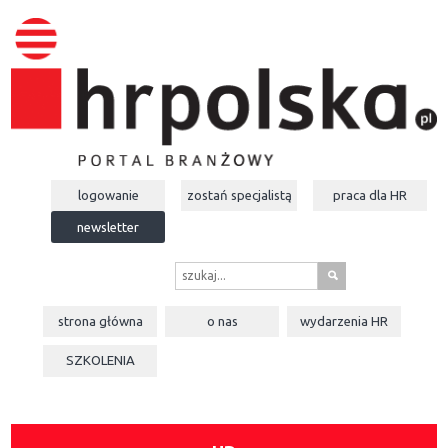
logowanie
zostań specjalistą
praca dla
HR
newsletter
s
strona główna
o nas
wydarzenia
HR
SZKOLENIA