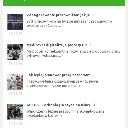
Zaangażowanie pracowników: jak je...
23% pracowników na świecie jest zaangażowanych w
swoją pracę (Gallup,...
25.06.26
Medicover digitalizuje procesy HR...
Medicover konsekwentnie rozwija swoje środowisko pracy
cyfrowej, wdrażając...
03.06.26
Jak lepiej planować pracę zespołów?...
Tradycyjne biura ustąpiły miejsca wirtualnym
przestrzeniom, gdzie poranna...
28.11.25
GECOS - Technologia szyta na miarę...
Współczesny biznes przypomina skomplikowaną
układankę, w której...
02.10.25