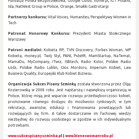
Fundacja Polska Bezgotówkowa, Google Cloud, home.pl, IGT Poland,
Isla, NatWest Group w Polsce, Orange, Smakki Gastrotargi
Partnerzy konkursu:
Vital Voices, Humanites, Perspektywy Women in
Tech
Patronat Honorowy Konkursu:
Prezydent Miasta Stołecznego
Warszawy
Patroni medialni:
Kobieta RP, TVN Discovery, Forbes Woman, WP
Kobieta, money.pl, Twój Styl, PANI, PulsHR, MamStartup, NaTemat,
MamaDu, MyCompany, ITwiz, ISBtech, Radio Kolor, Polskie Radio
Łódź, Polskie Radio Lublin, Głos Mordoru, Imperium Kobiet, Law
Business Quality, Europejski Klub Kobiet Biznesu.
Organizacja Sukces Pisany Szminką
została stworzona przez Olgę
Kozierowską w 2008 roku. Jest najstarszą i największą organizacją w
Polsce, której misją jest wsparcie rozwoju przedsiębiorczości kobiet,
promowanie równego dostępu do możliwości rynkowych, w tym
rekrutacji, awansów, edukacji i finansowania powstających lub
rozwijających się firm. A także dostarczanie im fachowej wiedzy
niezbędnej do rozwoju osobistego w zgodzie w ich indywidualnymi
potrzebami.
www.sukcespisanyszminka.p
l |
www.bizneswomanroku.pl