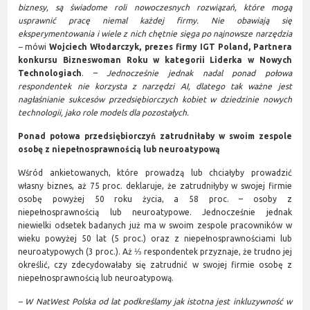
biznesy, są świadome roli nowoczesnych rozwiązań, które mogą
usprawnić pracę niemal każdej firmy. Nie obawiają się
eksperymentowania i wiele z nich chętnie sięga po najnowsze narzędzia
–
mówi
Wojciech Włodarczyk, prezes firmy IGT Poland, Partnera
konkursu Bizneswoman Roku w kategorii Liderka w Nowych
Technologiach
. –
Jednocześnie jednak nadal ponad połowa
respondentek nie korzysta z narzędzi AI, dlatego tak ważne jest
nagłaśnianie sukcesów przedsiębiorczych kobiet w dziedzinie nowych
technologii, jako role models dla pozostałych.
Ponad połowa przedsiębiorczyń zatrudniłaby w swoim zespole
osobę z niepełnosprawnością lub neuroatypową
Wśród ankietowanych, które prowadzą lub chciałyby prowadzić
własny biznes, aż 75 proc. deklaruje, że zatrudniłyby w swojej firmie
osobę powyżej 50 roku życia, a 58 proc. – osoby z
niepełnosprawnością lub neuroatypowe. Jednocześnie jednak
niewielki odsetek badanych już ma w swoim zespole pracowników w
wieku powyżej 50 lat (5 proc.) oraz z niepełnosprawnościami lub
neuroatypowych (3 proc.). Aż ⅓ respondentek przyznaje, że trudno jej
określić, czy zdecydowałaby się zatrudnić w swojej firmie osobę z
niepełnosprawnością lub neuroatypową.
– W NatWest Polska od lat podkreślamy jak istotna jest inkluzywność w