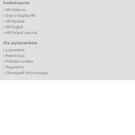
Podkategorie:
HR Felieton
Dobra Książka HR
HR Wywiad
HR English
HR Poland Journal
Dla użytkowników:
Logowanie
Rejestracja
Polityka cookies
Regulamin
Obowiązek informacyjny