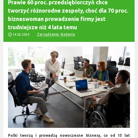
Prawie 60 proc. przedsiębiorczyń chce
tworzyć różnorodne zespoły, choć dla 70 proc.
bizneswoman prowadzenie firmy jest
trudniejsze niż 4 lata temu
Zarządzanie
,
Badania
14.02.2024
Polki tworzą i prowadzą nowoczesne biznesy, co od 15 lat