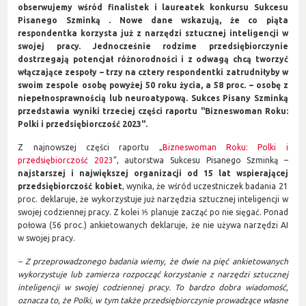
obserwujemy wśród finalistek i laureatek konkursu Sukcesu
Pisanego Szminką .
Nowe dane wskazują, że co piąta
respondentka korzysta już z narzędzi sztucznej inteligencji w
swojej pracy. Jednocześnie rodzime przedsiębiorczynie
dostrzegają potencjał różnorodności i z odwagą chcą tworzyć
włączające zespoły – trzy na cztery respondentki zatrudniłyby w
swoim zespole osobę powyżej 50 roku życia, a 58 proc. – osobę z
niepełnosprawnością lub neuroatypową. Sukces Pisany Szminką
przedstawia wyniki trzeciej części raportu "Bizneswoman Roku:
Polki i przedsiębiorczość 2023".
Z najnowszej części raportu „
Bizneswoman Roku: Polki i
przedsiębiorczość 2023
”, autorstwa Sukcesu Pisanego Szminką –
najstarszej i największej organizacji od 15 lat wspierającej
przedsiębiorczość kobiet
, wynika, że wśród uczestniczek badania 21
proc. deklaruje, że wykorzystuje już narzędzia sztucznej inteligencji w
swojej codziennej pracy. Z kolei ⅕ planuje zacząć po nie sięgać. Ponad
połowa (56 proc.) ankietowanych deklaruje, że nie używa narzędzi AI
w swojej pracy.
– Z przeprowadzonego badania wiemy, że dwie na pięć ankietowanych
wykorzystuje lub zamierza rozpocząć korzystanie z narzędzi sztucznej
inteligencji w swojej codziennej pracy. To bardzo dobra wiadomość,
oznacza to, że Polki, w tym także przedsiębiorczynie prowadzące własne