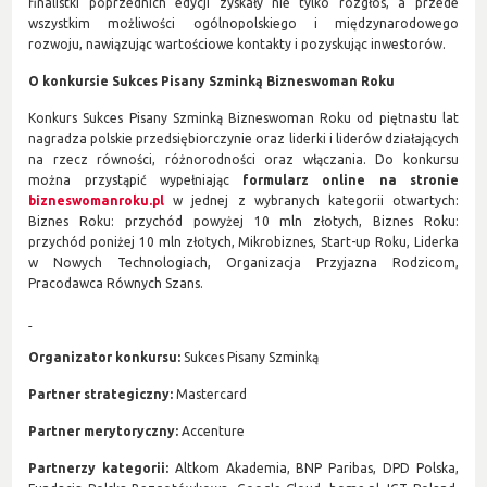
finalistki poprzednich edycji zyskały nie tylko rozgłos, a przede
wszystkim możliwości ogólnopolskiego i międzynarodowego
rozwoju, nawiązując wartościowe kontakty i pozyskując inwestorów.
O konkursie Sukces Pisany Szminką Bizneswoman Roku
Konkurs Sukces Pisany Szminką Bizneswoman Roku od piętnastu lat
nagradza polskie przedsiębiorczynie oraz liderki i liderów działających
na rzecz równości, różnorodności oraz włączania. Do konkursu
można przystąpić wypełniając
formularz online na stronie
bizneswomanroku.pl
w jednej z wybranych kategorii otwartych:
Biznes Roku: przychód powyżej 10 mln złotych, Biznes Roku:
przychód poniżej 10 mln złotych, Mikrobiznes, Start-up Roku, Liderka
w Nowych Technologiach, Organizacja Przyjazna Rodzicom,
Pracodawca Równych Szans.
Organizator konkursu:
Sukces Pisany Szminką
Partner strategiczny:
Mastercard
Partner merytoryczny:
Accenture
Partnerzy kategorii:
Altkom Akademia, BNP Paribas, DPD Polska,