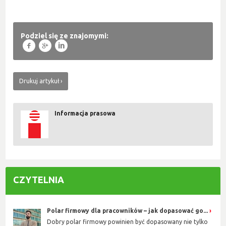
Podziel się ze znajomymi:
f
g
l
Drukuj artykuł
Informacja prasowa
CZYTELNIA
Polar firmowy dla pracowników – jak dopasować go...
Dobry polar firmowy powinien być dopasowany nie tylko