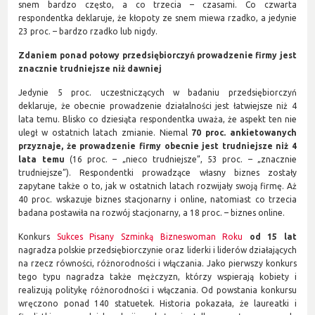
snem bardzo często, a co trzecia – czasami. Co czwarta
respondentka deklaruje, że kłopoty ze snem miewa rzadko, a jedynie
23 proc. – bardzo rzadko lub nigdy.
Zdaniem ponad połowy przedsiębiorczyń prowadzenie firmy jest
znacznie trudniejsze niż dawniej
Jedynie 5 proc. uczestniczących w badaniu przedsiębiorczyń
deklaruje, że obecnie prowadzenie działalności jest łatwiejsze niż 4
lata temu. Blisko co dziesiąta respondentka uważa, że aspekt ten nie
uległ w ostatnich latach zmianie. Niemal
70 proc. ankietowanych
przyznaje, że prowadzenie firmy obecnie jest trudniejsze niż 4
lata temu
(16 proc. – „nieco trudniejsze”, 53 proc. – „znacznie
trudniejsze”). Respondentki prowadzące własny biznes zostały
zapytane także o to, jak w ostatnich latach rozwijały swoją firmę. Aż
40 proc. wskazuje biznes stacjonarny i online, natomiast co trzecia
badana postawiła na rozwój stacjonarny, a 18 proc. – biznes online.
Konkurs
Sukces Pisany Szminką Bizneswoman Roku
od 15 lat
nagradza polskie przedsiębiorczynie oraz liderki i liderów działających
na rzecz równości, różnorodności i włączania. Jako pierwszy konkurs
tego typu nagradza także mężczyzn, którzy wspierają kobiety i
realizują politykę różnorodności i włączania. Od powstania konkursu
wręczono ponad 140 statuetek. Historia pokazała, że laureatki i