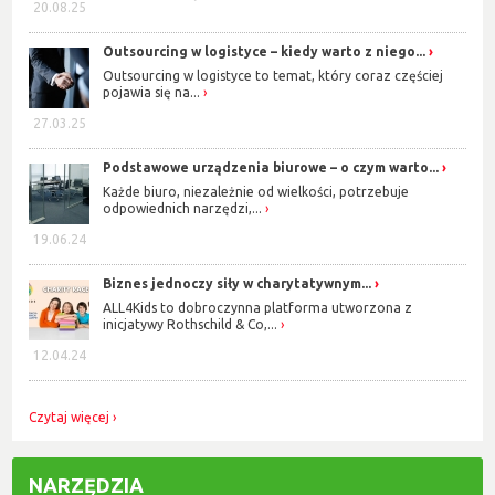
20.08.25
Outsourcing w logistyce – kiedy warto z niego...
Outsourcing w logistyce to temat, który coraz częściej
pojawia się na...
27.03.25
Podstawowe urządzenia biurowe – o czym warto...
Każde biuro, niezależnie od wielkości, potrzebuje
odpowiednich narzędzi,...
19.06.24
Biznes jednoczy siły w charytatywnym...
ALL4Kids to dobroczynna platforma utworzona z
inicjatywy Rothschild & Co,...
12.04.24
Czytaj więcej
NARZĘDZIA