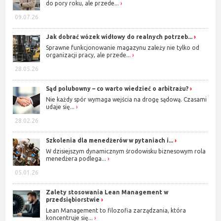
do pory roku, ale przede...
09.07.26
Jak dobrać wózek widłowy do realnych potrzeb...
Sprawne funkcjonowanie magazynu zależy nie tylko od
organizacji pracy, ale przede...
28.05.26
Sąd polubowny – co warto wiedzieć o arbitrażu?
Nie każdy spór wymaga wejścia na drogę sądową. Czasami
udaje się...
28.02.26
Szkolenia dla menedżerów w pytaniach i...
W dzisiejszym dynamicznym środowisku biznesowym rola
menedżera podlega...
05.01.26
Zalety stosowania Lean Management w
przedsiębiorstwie
Lean Management to filozofia zarządzania, która
koncentruje się...