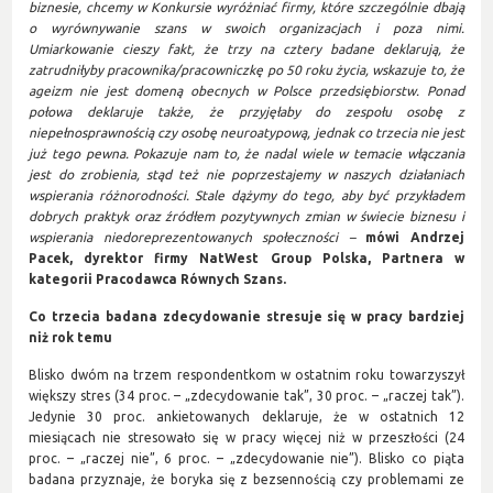
biznesie, chcemy w Konkursie wyróżniać firmy, które szczególnie dbają
o wyrównywanie szans w swoich organizacjach i poza nimi.
Umiarkowanie cieszy fakt, że trzy na cztery badane deklarują, że
zatrudniłyby pracownika/pracowniczkę po 50 roku życia, wskazuje to, że
ageizm nie jest domeną obecnych w Polsce przedsiębiorstw. Ponad
połowa deklaruje także, że przyjęłaby do zespołu osobę z
niepełnosprawnością czy osobę neuroatypową, jednak co trzecia nie jest
już tego pewna. Pokazuje nam to, że nadal wiele w temacie włączania
jest do zrobienia, stąd też nie poprzestajemy w naszych działaniach
wspierania różnorodności. Stale dążymy do tego, aby być przykładem
dobrych praktyk oraz źródłem pozytywnych zmian w świecie biznesu i
wspierania niedoreprezentowanych społeczności –
mówi Andrzej
Pacek, dyrektor firmy NatWest Group Polska, Partnera w
kategorii Pracodawca Równych Szans.
Co trzecia badana zdecydowanie stresuje się w pracy bardziej
niż rok temu
Blisko dwóm na trzem respondentkom w ostatnim roku towarzyszył
większy stres (34 proc. – „zdecydowanie tak”, 30 proc. – „raczej tak”).
Jedynie 30 proc. ankietowanych deklaruje, że w ostatnich 12
miesiącach nie stresowało się w pracy więcej niż w przeszłości (24
proc. – „raczej nie”, 6 proc. – „zdecydowanie nie”). Blisko co piąta
badana przyznaje, że boryka się z bezsennością czy problemami ze