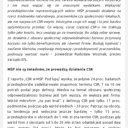
i nie musi wiązać się̨ ze znacznymi wydatkami. Większość
przedsiębiorców reprezentujących sektor MŚP prowadzi działania na
rzecz środowiska naturalnego, pracowników czy społeczności lokalnych,
ale nie nazywa ich CSR-owymi. Intuicyjnie czuje ich wagę̨ i to jest bardzo
optymistyczny przekaz. Co więcej, coraz częściej CSR-u nie traktują
tylko jako kosztu, lecz uważają go za inwestycję. Bo zdają sobie sprawę,
że działania z obszaru społecznej odpowiedzialności biznesu przynoszą
korzyści nie tylko beneficjentom, ale również̇ firmie. Budują̨ lojalność i
zaufanie klientów, zwiększają motywację i produktywność pracowników,
podnoszą wartość marki
– powiedział Radosław Woźniak, prezes
zarządu EFL.
MŚP nie są świadome, że prowadzą działania CSR
Z raportu „CSR w MŚP. Pod lupą” wynika, że jedynie 24 proc. badanych
przedsiębiorstw zadeklarowało znajomość terminu CSR, 7 na 10 nie
potrafi podać jego definicji. Wiedza na temat obszaru społecznej
odpowiedzialności biznesu jest tym wyższa, im większa jest firma.
Wśród mikrofirm „za pan brat” z definicją CSR jest tylko 17 proc.
podmiotów, podczas gdy wśród średnich – 30 proc. Patrząc na obroty,
ta tendencja jest widoczna jeszcze bardziej – tylko 15 proc.
przedsiębiorstw o obrotach do 1 mln zł zna termin CSR, podczas gdy
wśród firm z obrotami od 5 do 20 mln zł ten odsetek jest ponad dwa
razy wyższy (34 proc.). Może to być związane z większą