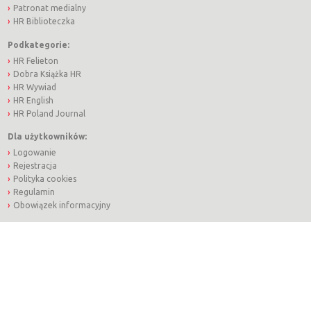
Patronat medialny
HR Biblioteczka
Podkategorie:
HR Felieton
Dobra Książka HR
HR Wywiad
HR English
HR Poland Journal
Dla użytkowników:
Logowanie
Rejestracja
Polityka cookies
Regulamin
Obowiązek informacyjny