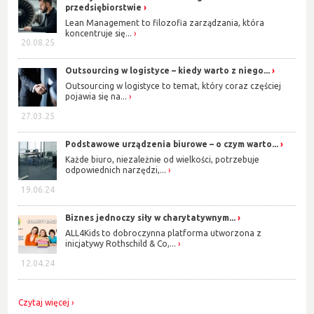
przedsiębiorstwie
Lean Management to filozofia zarządzania, która
koncentruje się...
20.08.25
Outsourcing w logistyce – kiedy warto z niego...
Outsourcing w logistyce to temat, który coraz częściej
pojawia się na...
27.03.25
Podstawowe urządzenia biurowe – o czym warto...
Każde biuro, niezależnie od wielkości, potrzebuje
odpowiednich narzędzi,...
19.06.24
Biznes jednoczy siły w charytatywnym...
ALL4Kids to dobroczynna platforma utworzona z
inicjatywy Rothschild & Co,...
12.04.24
Czytaj więcej