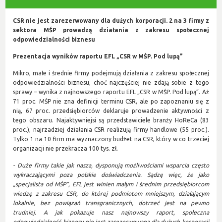
CSR nie jest zarezerwowany dla dużych korporacji. 2 na 3 firmy z
sektora MŚP prowadzą działania z zakresu społecznej
odpowiedzialności biznesu
Prezentacja wyników raportu EFL „CSR w MŚP. Pod lupą”
Mikro, małe i średnie firmy podejmują działania z zakresu społecznej
odpowiedzialności biznesu, choć najczęściej nie zdają sobie z tego
sprawy – wynika z najnowszego raportu EFL „CSR w MŚP. Pod lupą”. Aż
71 proc. MŚP nie zna definicji terminu CSR, ale po zapoznaniu się z
nią, 67 proc. przedsiębiorców deklaruje prowadzenie aktywności z
tego obszaru. Najaktywniejsi są przedstawiciele branży HoReCa (83
proc.), najrzadziej działania CSR realizują firmy handlowe (55 proc.).
Tylko 1 na 10 firm ma wyznaczony budżet na CSR, który w co trzeciej
organizacji nie przekracza 100 tys. zł.
- Duże firmy takie jak nasza, dysponują możliwościami wsparcia często
wykraczającymi poza polskie doświadczenia. Sądzę więc, że jako
„specjalista od MŚP”, EFL jest winien małym i średnim przedsiębiorcom
wiedzę z zakresu CSR, do której podmiotom mniejszym, działającym
lokalnie, bez powiązań transgranicznych, dotrzeć jest na pewno
trudniej. A jak pokazuje nasz najnowszy raport, społeczna
odpowiedzialność biznesu nie jest zarezerwowana dla dużych korporacji