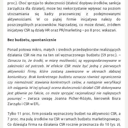
proc.). Choć sprzyja to skuteczności (stałość dopływu środków, sankcja
zarządcza dla działań), może też niekorzystanie wpływać na poziom
utożsamiania się kadry pracowniczej z podejmowanymi
aktywnościami. W co piątej firmie inicjatywa należy do
poszczególnych pracowników. Najrzadziej, co może dziwić, źródłem
inicjatywy CSR są działy HR oraz PR/marketing – po 8 proc. wskazań.
Bez budżetu, spontanicznie
Ponad połowa mikro, małych i średnich przedsiębiorstw realizujących
działania CSR nie ma na ten cel wyznaczonego budżetu (59 proc.). –
Oznacza to, że środki, w miarę możliwości, są wygospodarowywane w
zależności od potrzeb. W efekcie CSR może być jedną z pierwszych
aktywności firmy, które zostaną zawieszone w okresach słabszej
koniunktury. Brak konkretnego budżetu oznacza również ograniczenia
czy niemożność stawiania konkretnych celów, a następnie weryfikacji
ich osiągania. W tej sytuacji ocena skuteczności działań CSR dokonywana
jest głównie po fakcie, co może sprzyjać racjonalizacji nie najlepszych
posunięć
– zwraca uwagę Joanna Picher-Różyło, kierownik Biura
Zarządu i CSR w EFL.
Tylko 11 proc. firm posiada wyznaczony budżet na aktywności CSR, a
7 proc. ma pulę środków na CSR w ramach budżetu marketingowego.
Co dziesiąta firma na działania CSR rocznie przeznacza do 10 tys. zł,