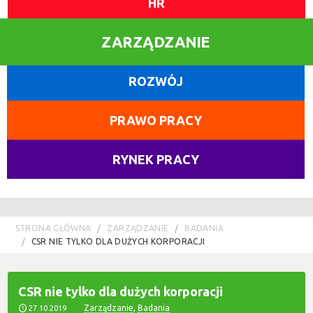
HR
ZARZĄDZANIE
ROZWÓJ
PRAWO PRACY
RYNEK PRACY
STRONA GŁÓWNA
ZARZĄDZANIE
BADANIA
CSR NIE TYLKO DLA DUŻYCH KORPORACJI
CSR nie tylko dla dużych korporacji
Zarządzanie
,
Badania
27.10.2019