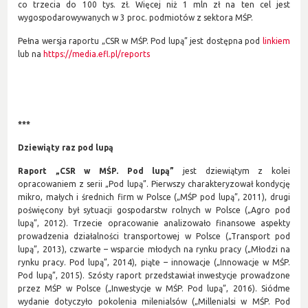
co trzecia do 100 tys. zł. Więcej niż 1 mln zł na ten cel jest
wygospodarowywanych w 3 proc. podmiotów z sektora MŚP.
Pełna wersja raportu „CSR w MŚP. Pod lupą” jest dostępna pod
linkiem
lub na
https://media.efl.pl/reports
***
Dziewiąty raz pod lupą
Raport „CSR w MŚP. Pod lupą”
jest dziewiątym z kolei
opracowaniem z serii „Pod lupą”. Pierwszy charakteryzował kondycję
mikro, małych i średnich firm w Polsce („MŚP pod lupą”, 2011), drugi
poświęcony był sytuacji gospodarstw rolnych w Polsce („Agro pod
lupą”, 2012). Trzecie opracowanie analizowało finansowe aspekty
prowadzenia działalności transportowej w Polsce („Transport pod
lupą”, 2013), czwarte – wsparcie młodych na rynku pracy („Młodzi na
rynku pracy. Pod lupą”, 2014), piąte – innowacje („Innowacje w MŚP.
Pod lupą”, 2015). Szósty raport przedstawiał inwestycje prowadzone
przez MŚP w Polsce („Inwestycje w MŚP. Pod lupą”, 2016). Siódme
wydanie dotyczyło pokolenia milenialsów („Millenialsi w MŚP. Pod