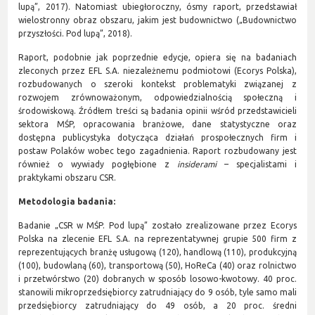
lupą”, 2017). Natomiast ubiegłoroczny, ósmy raport, przedstawiał
wielostronny obraz obszaru, jakim jest budownictwo („Budownictwo
przyszłości. Pod lupą”, 2018).
Raport, podobnie jak poprzednie edycje, opiera się na badaniach
zleconych przez EFL S.A. niezależnemu podmiotowi (Ecorys Polska),
rozbudowanych o szeroki kontekst problematyki związanej z
rozwojem zrównoważonym, odpowiedzialnością społeczną i
środowiskową. Źródłem treści są badania opinii wśród przedstawicieli
sektora MŚP, opracowania branżowe, dane statystyczne oraz
dostępna publicystyka dotycząca działań prospołecznych firm i
postaw Polaków wobec tego zagadnienia. Raport rozbudowany jest
również o wywiady pogłębione z
insiderami
– specjalistami i
praktykami obszaru CSR.
Metodologia badania:
Badanie „CSR w MŚP. Pod lupą” zostało zrealizowane przez Ecorys
Polska na zlecenie EFL S.A. na reprezentatywnej grupie 500 firm z
reprezentujących branżę usługową (120), handlową (110), produkcyjną
(100), budowlaną (60), transportową (50), HoReCa (40) oraz rolnictwo
i przetwórstwo (20) dobranych w sposób losowo-kwotowy. 40 proc.
stanowili mikroprzedsiębiorcy zatrudniający do 9 osób, tyle samo mali
przedsiębiorcy zatrudniający do 49 osób, a 20 proc. średni