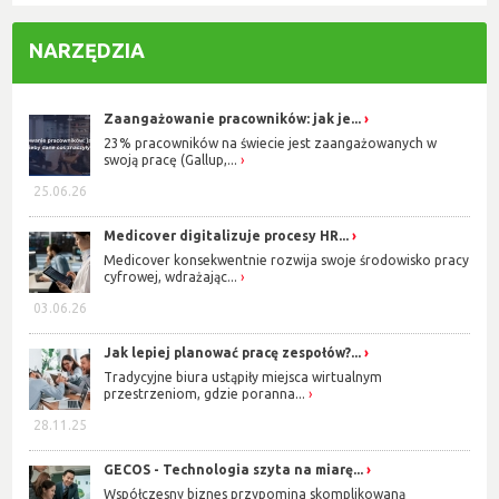
NARZĘDZIA
Zaangażowanie pracowników: jak je...
23% pracowników na świecie jest zaangażowanych w
swoją pracę (Gallup,...
25.06.26
Medicover digitalizuje procesy HR...
Medicover konsekwentnie rozwija swoje środowisko pracy
cyfrowej, wdrażając...
03.06.26
Jak lepiej planować pracę zespołów?...
Tradycyjne biura ustąpiły miejsca wirtualnym
przestrzeniom, gdzie poranna...
28.11.25
GECOS - Technologia szyta na miarę...
Współczesny biznes przypomina skomplikowaną