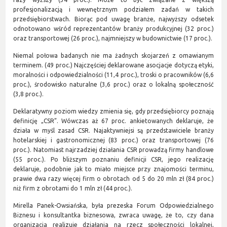
profesjonalizacją i wewnętrznym podziałem zadań w takich
przedsiębiorstwach. Biorąc pod uwagę branże, najwyższy odsetek
odnotowano wśród reprezentantów branży produkcyjnej (32 proc.)
oraz transportowej (26 proc.), najmniejszy w budownictwie (17 proc.).
Niemal połowa badanych nie ma żadnych skojarzeń z omawianym
terminem. (49 proc.) Najczęściej deklarowane asocjacje dotyczą etyki,
moralności i odpowiedzialności (11,4 proc.), troski o pracowników (6,6
proc.), środowisko naturalne (3,6 proc.) oraz o lokalną społeczność
(3,8 proc.).
Deklaratywny poziom wiedzy zmienia się, gdy przedsiębiorcy poznają
definicję „CSR”. Wówczas aż 67 proc. ankietowanych deklaruje, że
działa w myśl zasad CSR. Najaktywniejsi są przedstawiciele branży
hotelarskiej i gastronomicznej (83 proc.) oraz transportowej (76
proc.). Natomiast najrzadziej działania CSR prowadzą firmy handlowe
(55 proc.). Po bliższym poznaniu definicji CSR, jego realizację
deklaruje, podobnie jak to miało miejsce przy znajomości terminu,
prawie dwa razy więcej firm o obrotach od 5 do 20 mln zł (84 proc.)
niż firm z obrotami do 1 mln zł (44 proc.).
Mirella Panek-Owsiańska, była prezeska Forum Odpowiedzialnego
Biznesu i konsultantka biznesowa, zwraca uwagę, że to, czy dana
organizacja realizuje działania na rzecz społeczności lokalnej,