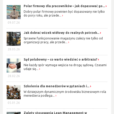
Polar firmowy dla pracowników – jak dopasować go...
Dobry polar firmowy powinien być dopasowany nie tylko
do pory roku, ale przede...
09.07.26
Jak dobrać wózek widłowy do realnych potrzeb...
Sprawne funkcjonowanie magazynu zależy nie tylko od
organizacji pracy, ale przede...
28.05.26
Sąd polubowny – co warto wiedzieć o arbitrażu?
Nie każdy spór wymaga wejścia na drogę sądową. Czasami
udaje się...
28.02.26
Szkolenia dla menedżerów w pytaniach i...
W dzisiejszym dynamicznym środowisku biznesowym rola
menedżera podlega...
05.01.26
Zalety stosowania Lean Management w