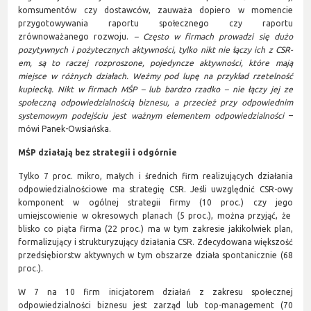
komsumentów czy dostawców, zauważa dopiero w momencie
przygotowywania raportu społecznego czy raportu
zrównoważanego rozwoju.
– Często w firmach prowadzi się dużo
pozytywnych i pożytecznych aktywności, tylko nikt nie łączy ich z CSR-
em, są to raczej rozproszone, pojedyncze aktywności, które mają
miejsce w różnych działach. Weźmy pod lupę na przykład rzetelność
kupiecką. Nikt w firmach MŚP – lub bardzo rzadko – nie łączy jej ze
społeczną odpowiedzialnością biznesu, a przecież przy odpowiednim
systemowym podejściu jest ważnym elementem odpowiedzialności
–
mówi Panek-Owsiańska.
MŚP działają bez strategii i odgórnie
Tylko 7 proc. mikro, małych i średnich firm realizujących działania
odpowiedzialnościowe ma strategię CSR. Jeśli uwzględnić CSR-owy
komponent w ogólnej strategii firmy (10 proc.) czy jego
umiejscowienie w okresowych planach (5 proc.), można przyjąć, że
blisko co piąta firma (22 proc.) ma w tym zakresie jakikolwiek plan,
formalizujący i strukturyzujący działania CSR. Zdecydowana większość
przedsiębiorstw aktywnych w tym obszarze działa spontanicznie (68
proc.).
W 7 na 10 firm inicjatorem działań z zakresu społecznej
odpowiedzialności biznesu jest zarząd lub top-management (70