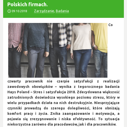
Polskich firmach.
Zarządzanie
,
Badania
09.10.2018
Co
czwarty pracownik nie czerpie satysfakcji z realizacji
zawodowych obowiązków – wynika z tegorocznego badania
Hays Poland – Stres i satysfakcja 2018. Zdecydowana większość
zatrudnionych doświadcza wysokiego poziomu stresu, który w
wielu przypadkach działa na nich destrukcyjnie. Niesprzyjające
czynniki prowadzą do szeregu dolegliwości, które obniżają
komfort pracy i życia. Znika zaangażowanie i motywacja, a
pojawia się zrezygnowanie i niska efektywność. To sytuacja
niekorzystna zarówno dla pracodawców, jak i dla pracowników.