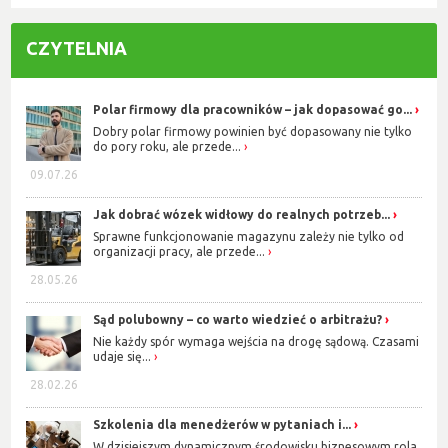
CZYTELNIA
Polar firmowy dla pracowników – jak dopasować go...
Dobry polar firmowy powinien być dopasowany nie tylko
do pory roku, ale przede...
09.07.26
Jak dobrać wózek widłowy do realnych potrzeb...
Sprawne funkcjonowanie magazynu zależy nie tylko od
organizacji pracy, ale przede...
28.05.26
Sąd polubowny – co warto wiedzieć o arbitrażu?
Nie każdy spór wymaga wejścia na drogę sądową. Czasami
udaje się...
28.02.26
Szkolenia dla menedżerów w pytaniach i...
W dzisiejszym dynamicznym środowisku biznesowym rola