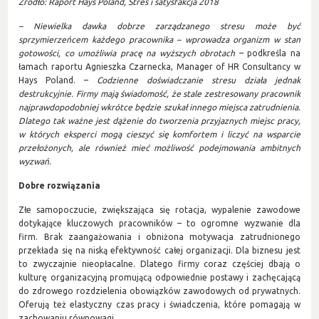
Źródło: Raport Hays Poland, Stres i satysfakcja 2018
– Niewielka dawka dobrze zarządzanego stresu może być
sprzymierzeńcem każdego pracownika – wprowadza organizm w stan
gotowości, co umożliwia pracę na wyższych obrotach
– podkreśla na
łamach raportu Agnieszka Czarnecka, Manager of HR Consultancy w
Hays Poland. –
Codzienne doświadczanie stresu działa jednak
destrukcyjnie. Firmy mają świadomość, że stale zestresowany pracownik
najprawdopodobniej wkrótce będzie szukał innego miejsca zatrudnienia.
Dlatego tak ważne jest dążenie do tworzenia przyjaznych miejsc pracy,
w których eksperci mogą cieszyć się komfortem i liczyć na wsparcie
przełożonych, ale również mieć możliwość podejmowania ambitnych
wyzwań
.
Dobre rozwiązania
Złe samopoczucie, zwiększająca się rotacja, wypalenie zawodowe
dotykające kluczowych pracowników – to ogromne wyzwanie dla
firm. Brak zaangażowania i obniżona motywacja zatrudnionego
przekłada się na niską efektywność całej organizacji. Dla biznesu jest
to zwyczajnie nieopłacalne. Dlatego firmy coraz częściej dbają o
kulturę organizacyjną promującą odpowiednie postawy i zachęcającą
do zdrowego rozdzielenia obowiązków zawodowych od prywatnych.
Oferują też elastyczny czas pracy i świadczenia, które pomagają w
zachowaniu równowagi.