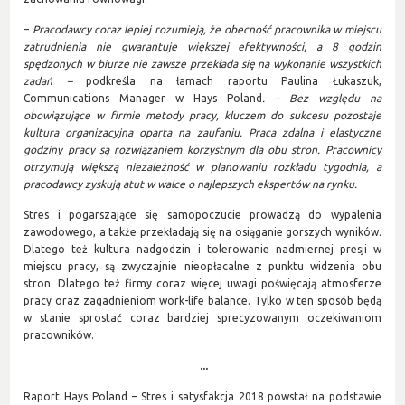
–
Pracodawcy coraz lepiej rozumieją, że obecność pracownika w miejscu
zatrudnienia nie gwarantuje większej efektywności, a 8 godzin
spędzonych w biurze nie zawsze przekłada się na wykonanie wszystkich
zadań –
podkreśla na łamach raportu Paulina Łukaszuk,
Communications Manager w Hays Poland
. – Bez względu na
obowiązujące w firmie metody pracy, kluczem do sukcesu pozostaje
kultura organizacyjna oparta na zaufaniu. Praca zdalna i elastyczne
godziny pracy są rozwiązaniem korzystnym dla obu stron. Pracownicy
otrzymują większą niezależność w planowaniu rozkładu tygodnia, a
pracodawcy zyskują atut w walce o najlepszych ekspertów na rynku.
Stres i pogarszające się samopoczucie prowadzą do wypalenia
zawodowego, a także przekładają się na osiąganie gorszych wyników.
Dlatego też kultura nadgodzin i tolerowanie nadmiernej presji w
miejscu pracy, są zwyczajnie nieopłacalne z punktu widzenia obu
stron. Dlatego też firmy coraz więcej uwagi poświęcają atmosferze
pracy oraz zagadnieniom work-life balance. Tylko w ten sposób będą
w stanie sprostać coraz bardziej sprecyzowanym oczekiwaniom
pracowników.
...
Raport Hays Poland – Stres i satysfakcja 2018 powstał na podstawie