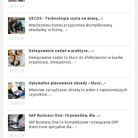
28.11.25
GECOS - Technologia szyta na miarę...
Współczesny biznes przypomina skomplikowaną
układankę, w której...
02.10.25
Delegowanie zadań w praktyce....
Delegowanie zadań to klucz do efektywności w każdej
organizacji. Umiejętność...
29.07.25
Optymalne planowanie obsady – klucz...
Właściwe zarządzanie obsadą to jeden z najważniejszych
czynników...
18.03.25
SAP Business One: 10 powodów, dla...
SAP Business One to kompleksowe rozwiązanie ERP
stworzone specjalnie dla...
29.10.24