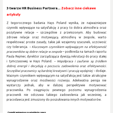
3 twarze HR Business Partnera...
Zobacz inne ciekawe
artykuły
Z tegorocznego badania Hays Poland wynika, że najważniejsze
czynniki wpływające na satysfakcję z pracy to dobra atmosfera oraz
pozytywne relacje – szczególnie z przełożonym. Aby budować
zdrowe relacje oraz motywującą atmosferę w zespole, warto
respektować proste zasady, takie jak wzajemny szacunek, uczciwość
czy tolerancja.
– Kluczowym czynnikiem wpływającym na efektywność
pracowników są dobre relacje w zespole
– podkreśla na łamach raportu
Paula Rejmer, dyrektor zarządzająca dywizją rekrutacji do pracy stałej
i tymczasowej w Hays Poland.
– Współpraca i zaufanie są źródłem
dobrej energii i decydują o poczuciu zadowolenia oraz efektywności.
Szczęśliwi pracownicy są bardziej kreatywni i pracują wydajniej –
dodaje.
Ważnym czynnikiem wpływającym na satysfakcję jest także atrakcyjne
wynagrodzenie oraz możliwości rozwoju. Adekwatna pensja nie
wystarczy jednak, aby w dalszej perspektywie motywować
pracownika. Po osiągnięciu pewnego poziomu wynagrodzenia
pracownik nie odczuwa takiego zadowolenia jak wcześniej, a
pracodawca jest zmuszony do poszukiwania innych motywatorów.