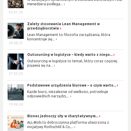
menedżera podlega...
05.01.26
Zalety stosowania Lean Management w
przedsiębiorstwie
Lean Management to filozofia zarządzania, która
koncentruje się...
20.08.25
Outsourcing w logistyce – kiedy warto z niego...
Outsourcing w logistyce to temat, który coraz częściej
pojawia się na...
27.03.25
Podstawowe urządzenia biurowe – o czym warto...
Każde biuro, niezależnie od wielkości, potrzebuje
odpowiednich narzędzi,...
19.06.24
Biznes jednoczy siły w charytatywnym...
ALL4Kids to dobroczynna platforma utworzona z
inicjatywy Rothschild & Co,...