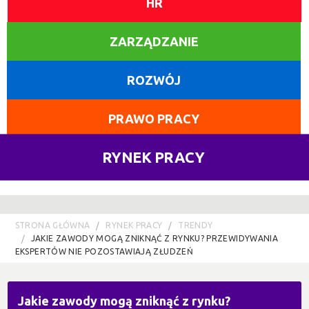
HR
ZARZĄDZANIE
ROZWÓJ
PRAWO PRACY
RYNEK PRACY
STRONA GŁÓWNA
RYNEK PRACY
TRENDY
JAKIE ZAWODY MOGĄ ZNIKNĄĆ Z RYNKU? PRZEWIDYWANIA
EKSPERTÓW NIE POZOSTAWIAJĄ ZŁUDZEŃ
Jakie zawody mogą zniknąć z rynku?