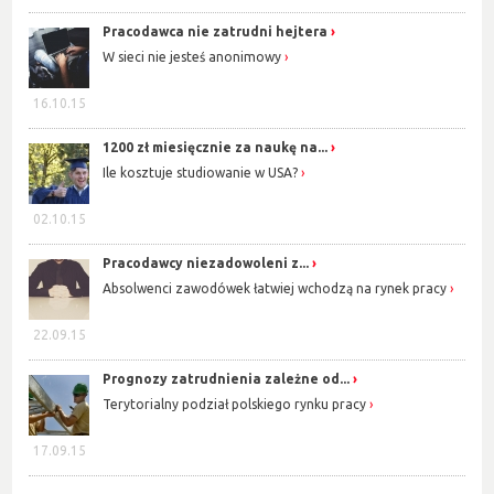
Pracodawca nie zatrudni hejtera
W sieci nie jesteś anonimowy
16.10.15
1200 zł miesięcznie za naukę na...
Ile kosztuje studiowanie w USA?
02.10.15
Pracodawcy niezadowoleni z...
Absolwenci zawodówek łatwiej wchodzą na rynek pracy
22.09.15
Prognozy zatrudnienia zależne od...
Terytorialny podział polskiego rynku pracy
17.09.15