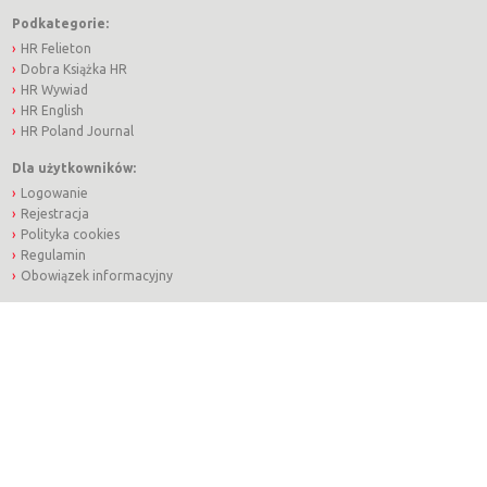
Podkategorie:
HR Felieton
Dobra Książka HR
HR Wywiad
HR English
HR Poland Journal
Dla użytkowników:
Logowanie
Rejestracja
Polityka cookies
Regulamin
Obowiązek informacyjny