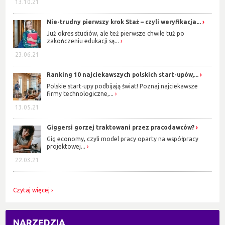
13.10.21
Nie-trudny pierwszy krok Staż – czyli weryfikacja...
Już okres studiów, ale też pierwsze chwile tuż po
zakończeniu edukacji są...
23.06.21
Ranking 10 najciekawszych polskich start-upów,...
Polskie start-upy podbijają świat! Poznaj najciekawsze
firmy technologiczne,...
13.05.21
Giggersi gorzej traktowani przez pracodawców?
Gig economy, czyli model pracy oparty na współpracy
projektowej...
22.03.21
Czytaj więcej
NARZĘDZIA