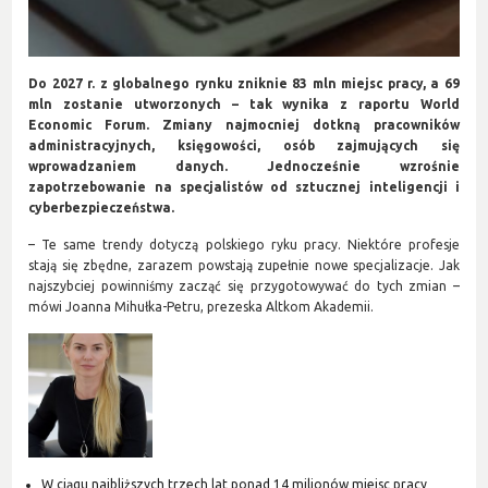
Do 2027 r. z globalnego rynku zniknie 83 mln miejsc pracy, a 69
mln zostanie utworzonych – tak wynika z raportu World
Economic Forum. Zmiany najmocniej dotkną pracowników
administracyjnych, księgowości, osób zajmujących się
wprowadzaniem danych. Jednocześnie wzrośnie
zapotrzebowanie na specjalistów od sztucznej inteligencji i
cyberbezpieczeństwa.
– Te same trendy dotyczą polskiego ryku pracy. Niektóre profesje
stają się zbędne, zarazem powstają zupełnie nowe specjalizacje. Jak
najszybciej powinniśmy zacząć się przygotowywać do tych zmian –
mówi Joanna Mihułka-Petru, prezeska Altkom Akademii.
W ciągu najbliższych trzech lat ponad 14 milionów miejsc pracy