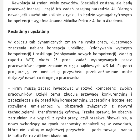
– Rewolucja AI zmieni wiele zawodów. Specjaliści zostaną, ale będą
pracować inaczej - część ich zadań przejmą narzędzia AI. Dlatego
nawet jeśli zawód nie zniknie z rynku, to będzie wymagał cyfrowych
kompetencji – wyjaśnia Joanna Mihułka-Petru z Altkom Akademii.
Reskilling i upskilling
W obliczu tak dynamicznych zmian na rynku pracy, kluczowego
znaczenia nabiera koncepcja upskilingu (zdobywania wyższych
kompetencji) i reskilingu (zdobywanie nowych kompetencji). Według
raportu WEF, około 23 proc. zadań wykonywanych przez
pracowników ulegnie zmianie w ciągu najbliższych 4-5 lat. Eksperci
prognozują, że niedalekiej przyszłości przebranżowienie może
dotyczyć nawet co drugiego pracownika.
– Firmy muszą zacząć inwestować w rozwój kompetencji swoich
pracowników. Dzięki temu zbudują przewagę konkurencyjną i
zabezpieczają się przed luką kompetencyjną. Szczególnie istotne jest
rozwijanie umiejętności w obszarach związanych z nowymi
technologiami i transformacją cyfrową. Trzeba sprawić, by obecnie
zatrudnieni nie wypadli z rynku pracy, czyli przekwalifikowali się, a
nowo wchodzący na rynek pracownicy odnaleźli się w zawodach,
które nie znikną w najbliższej przyszłości – podsumowuje Joanna
Mihułka-Petru z Altkom Akademii.