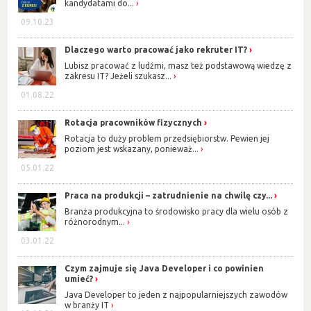
kandydatami do...
09.10.23
Dlaczego warto pracować jako rekruter IT?
Lubisz pracować z ludźmi, masz też podstawową wiedzę z
zakresu IT? Jeżeli szukasz...
01.08.22
Rotacja pracowników fizycznych
Rotacja to duży problem przedsiębiorstw. Pewien jej
poziom jest wskazany, ponieważ...
05.01.22
Praca na produkcji – zatrudnienie na chwilę czy...
Branża produkcyjna to środowisko pracy dla wielu osób z
różnorodnym...
03.01.22
Czym zajmuje się Java Developer i co powinien
umieć?
Java Developer to jeden z najpopularniejszych zawodów
w branży IT