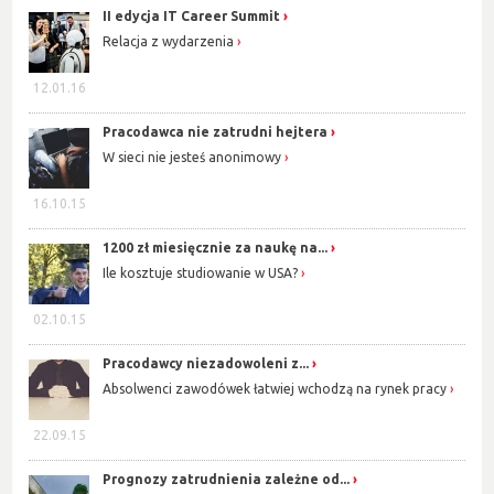
II edycja IT Career Summit
Relacja z wydarzenia
12.01.16
Pracodawca nie zatrudni hejtera
W sieci nie jesteś anonimowy
16.10.15
1200 zł miesięcznie za naukę na...
Ile kosztuje studiowanie w USA?
02.10.15
Pracodawcy niezadowoleni z...
Absolwenci zawodówek łatwiej wchodzą na rynek pracy
22.09.15
Prognozy zatrudnienia zależne od...