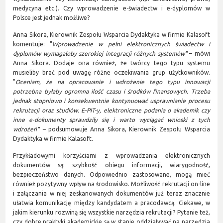
medycyna etc.). Czy wprowadzenie e-świadectw i e-dyplomów w
Polsce jest jednak możliwe?
Anna Sikora, Kierownik Zespołu Wsparcia Dydaktyka w firmie Kalasoft
komentuje: "
Wprowadzenie w pełni elektronicznych świadectw i
dyplomów wymagałoby szerokiej integracji różnych systemów"
– mówi
Anna Sikora. Dodaje ona również, że twórcy tego typu systemu
musieliby brać pod uwagę różne oczekiwania grup użytkowników.
"
Oceniam, że na opracowanie i wdrożenie tego typu innowacji
potrzebna byłaby ogromna ilość czasu i środków finansowych. Trzeba
jednak stopniowo i konsekwentnie kontynuować usprawnianie procesu
rekrutacji oraz studiów. E-PIT-y, elektroniczne podania o akademik czy
inne e-dokumenty sprawdziły się i warto wyciągać wnioski z tych
wdrożeń" –
podsumowuje Anna Sikora, Kierownik Zespołu Wsparcia
Dydaktyka w firmie Kalasoft.
Przykładowymi korzyściami z wprowadzania elektronicznych
dokumentów są: szybkość obiegu informacji, wiarygodność,
bezpieczeństwo danych. Odpowiednio zastosowane, mogą mieć
również pozytywny wpływ na środowisko. Możliwość rekrutacji on-line
i załączania w niej zeskanowanych dokumentów już teraz znacznie
ułatwia komunikację między kandydatem a pracodawcą. Ciekawe, w
jakim kierunku rozwiną się wszystkie narzędzia rekrutacji? Pytanie też,
czy dobre praktyki akademickie są w stanie oddziaływać na narzędzia