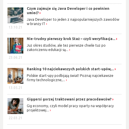
Czym zajmuje się Java Developer i co powinien
umieć?
Java Developer to jeden z najpopularniejszych zawodów
w branży IT
13.10.21
Nie-trudny pierwszy krok Staż – czyli weryfikacja...
Już okres studiów, ale też pierwsze chwile tuż po
zakończeniu edukacji są...
23.06.21
Ranking 10 najciekawszych polskich start-upów,...
Polskie start-upy podbijają świat! Poznaj najciekawsze
firmy technologiczne,...
13.05.21
Giggersi gorzej traktowani przez pracodawców?
Gig economy, czyli model pracy oparty na współpracy
projektowej...
22.03.21