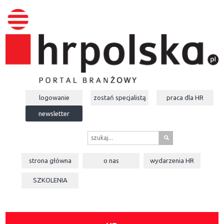
logowanie
zostań specjalistą
praca dla
HR
newsletter
s
strona główna
o nas
wydarzenia
HR
SZKOLENIA