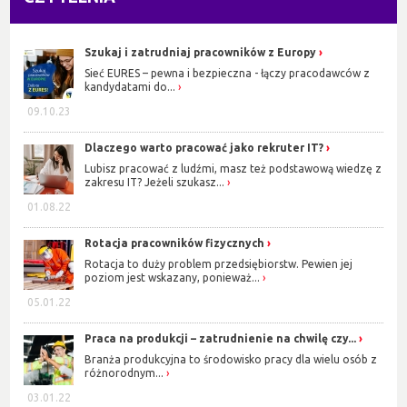
Szukaj i zatrudniaj pracowników z Europy
Sieć EURES – pewna i bezpieczna - łączy pracodawców z
kandydatami do...
09.10.23
Dlaczego warto pracować jako rekruter IT?
Lubisz pracować z ludźmi, masz też podstawową wiedzę z
zakresu IT? Jeżeli szukasz...
01.08.22
Rotacja pracowników fizycznych
Rotacja to duży problem przedsiębiorstw. Pewien jej
poziom jest wskazany, ponieważ...
05.01.22
Praca na produkcji – zatrudnienie na chwilę czy...
Branża produkcyjna to środowisko pracy dla wielu osób z
różnorodnym...
03.01.22