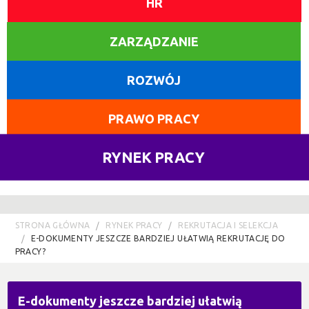
HR
ZARZĄDZANIE
ROZWÓJ
PRAWO PRACY
RYNEK PRACY
STRONA GŁÓWNA
RYNEK PRACY
REKRUTACJA I SELEKCJA
E-DOKUMENTY JESZCZE BARDZIEJ UŁATWIĄ REKRUTACJĘ DO
PRACY?
E-dokumenty jeszcze bardziej ułatwią