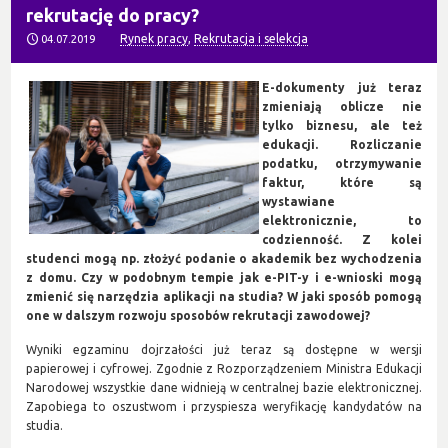
rekrutację do pracy?
Rynek pracy
,
Rekrutacja i selekcja
04.07.2019
E-dokumenty już teraz
zmieniają oblicze nie
tylko biznesu, ale też
edukacji. Rozliczanie
podatku, otrzymywanie
faktur, które są
wystawiane
elektronicznie, to
codzienność. Z kolei
studenci mogą np. złożyć podanie o akademik bez wychodzenia
z domu. Czy w podobnym tempie jak e-PIT-y i e-wnioski mogą
zmienić się narzędzia aplikacji na studia? W jaki sposób pomogą
one w dalszym rozwoju sposobów rekrutacji zawodowej?
Wyniki egzaminu dojrzałości już teraz są dostępne w wersji
papierowej i cyfrowej. Zgodnie z Rozporządzeniem Ministra Edukacji
Narodowej wszystkie dane widnieją w centralnej bazie elektronicznej.
Zapobiega to oszustwom i przyspiesza weryfikację kandydatów na
studia.