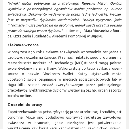
"Wyniki matur pobierane są z Krajowego Rejestru Matur. Oprócz
wyników z poszczególnych egzaminów można porównać np. numer
świadectwa. Dokumenty wydawane są przez jedną jednostkę. Inaczej
jest w przypadku dyplomów akademickich. Istnieją wytyczne, jakie
informacje muszą znaleźć się na dyplomie, jednak każda uczelnia posiada
prawo do swojego wzoru dyplomu
"
–
mówi mgr Maja Możańska z Biura
ds. Kształcenia i Studentów Akademii Pomorskiej w Słupsku.
Ciekawe wzorce
Wiosną zeszłego roku, ciekawe rozwiązanie wprowadziła też jedna z
czołowych uczelni na świecie. W ramach pilotażowego programu na
Massachusetts Institute of Technology (MIT)studenci mogą pobrać
swoje dyplomy na smartfony. Wykorzystują do tego aplikację open-
source o nazwie Blockcerts Wallet. Każdy użytkownik może
udostępnić swoje osiągnięcie w mediach społecznościowych lub w
ciągu kilku sekund zostać zweryfikowanym przez potencjalnego
pracodawcę. Elektroniczne dyplomy wystawiają też np. organizatorzy
kursów on-line.
Z uczelni do pracy
Zapotrzebowanie na pełną cyfryzację procesu rekrutacji i studiów jest
ogromne. Może ono dodatkowo usprawnić rekrutację zawodową,
zwłaszcza w branżach, gdzie niezbędne jest potwierdzanie
wykształcenia czy kwalifikacji kandydatów (np. szkolnictwo, prawo,