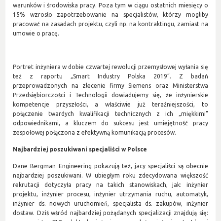
warunków i środowiska pracy. Poza tym w ciągu ostatnich miesięcy o
15% wzrosło zapotrzebowanie na specjalistów, którzy mogliby
pracować na zasadach projektu, czyli np. na kontraktingu, zamiast na
umowie o pracę.
Portret inżyniera w dobie czwartej rewolucji przemysłowej wyłania się
też z raportu „Smart Industry Polska 2019”. Z badań
przeprowadzonych na zlecenie firmy Siemens oraz Ministerstwa
Przedsiębiorczości i Technologii dowiadujemy się, że inżynierskie
kompetencje przyszłości, a właściwie już teraźniejszości, to
połączenie twardych kwalifikacji technicznych z ich „miękkimi”
odpowiednikami, a kluczem do sukcesu jest umiejętność pracy
zespołowej połączona z efektywną komunikacją procesów.
Najbardziej poszukiwani specjaliści w Polsce
Dane Bergman Engineering pokazują też, jacy specjaliści są obecnie
najbardziej poszukiwani. W ubiegłym roku zdecydowana większość
rekrutacji dotyczyła pracy na takich stanowiskach, jak: inżynier
projektu, inżynier procesu, inżynier utrzymania ruchu, automatyk,
inżynier ds. nowych uruchomień, specjalista ds. zakupów, inżynier
dostaw. Dziś wśród najbardziej pożądanych specjalizacji znajdują się: