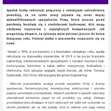
Spadek liczby rekrutacji połączony z redukcjami zatrudnienia
powodują, że na rynku pracy pojawia się coraz więcej
wykwalifikowanych specjalistów. Firmy, które jeszcze przed
pandemią borykały się z niedoborami kadrowymi, dziś mogą
zdobywać inżynierów o największych kompetencjach. Jak
prognozują eksperci, ta sytuacja może potrwać jeszcze do końca
bieżącego roku. Później walka o pracownika rozpocznie się na
nowo.
Nawet o 90%, w porównaniu z II kwartałem ubiegłego roku, spadły
rekrutacje na stanowiska inżynierskie. W 2019 o tej porze branżami
najbardziej zainteresowanymi specjalistami z tytułem inżyniera były:
motoryzacja, lotnictwo, a także sektor maszynowy, budowlany i
chemiczny. Dziś sytuacja wygląda zgoła inaczej, jak mówi Tomasz
Szpikowski, CEO firmy rekrutacyjnej Bergman Engineering:
-
Obecnie pracowników szukają przede wszystkim firmy z branży
spożywczej, farmaceutycznej, kosmetycznej, elektrycznej i szeroko
pojętej automatyki przemysłowej. Wybuch pandemii w sposób naturalny
ukształtował wzmożony popyt na ich produkty czy usługi. Dlatego
przedsiębiorstwa działające w tych sektorach nie tylko nie ucierpiały na
skutek pandemii, ale na niej zyskały. Dziś to właśnie one mają realną