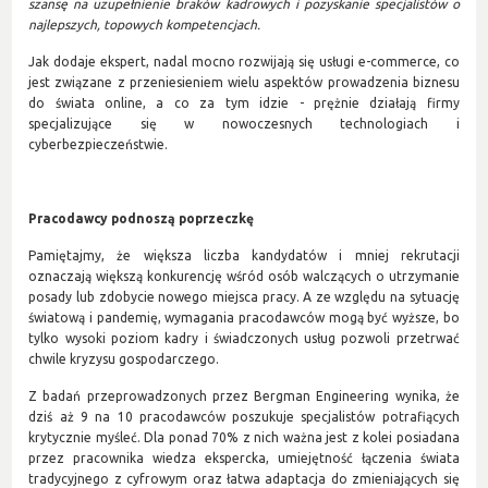
szansę na uzupełnienie braków kadrowych i pozyskanie specjalistów o
najlepszych, topowych kompetencjach.
Jak dodaje ekspert, nadal mocno rozwijają się usługi e-commerce, co
jest związane z przeniesieniem wielu aspektów prowadzenia biznesu
do świata online, a co za tym idzie - prężnie działają firmy
specjalizujące się w nowoczesnych technologiach i
cyberbezpieczeństwie.
Pracodawcy podnoszą poprzeczkę
Pamiętajmy, że większa liczba kandydatów i mniej rekrutacji
oznaczają większą konkurencję wśród osób walczących o utrzymanie
posady lub zdobycie nowego miejsca pracy. A ze względu na sytuację
światową i pandemię, wymagania pracodawców mogą być wyższe, bo
tylko wysoki poziom kadry i świadczonych usług pozwoli przetrwać
chwile kryzysu gospodarczego.
Z badań przeprowadzonych przez Bergman Engineering wynika, że
dziś aż 9 na 10 pracodawców poszukuje specjalistów potrafiących
krytycznie myśleć. Dla ponad 70% z nich ważna jest z kolei posiadana
przez pracownika wiedza ekspercka, umiejętność łączenia świata
tradycyjnego z cyfrowym oraz łatwa adaptacja do zmieniających się