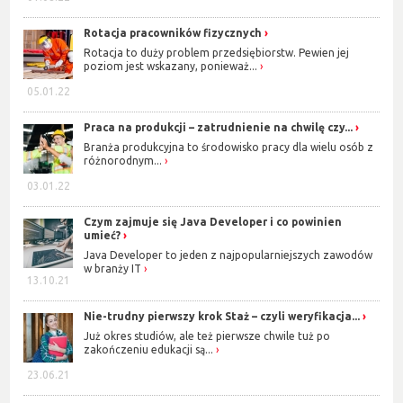
Rotacja pracowników fizycznych
Rotacja to duży problem przedsiębiorstw. Pewien jej
poziom jest wskazany, ponieważ...
05.01.22
Praca na produkcji – zatrudnienie na chwilę czy...
Branża produkcyjna to środowisko pracy dla wielu osób z
różnorodnym...
03.01.22
Czym zajmuje się Java Developer i co powinien
umieć?
Java Developer to jeden z najpopularniejszych zawodów
w branży IT
13.10.21
Nie-trudny pierwszy krok Staż – czyli weryfikacja...
Już okres studiów, ale też pierwsze chwile tuż po
zakończeniu edukacji są...
23.06.21