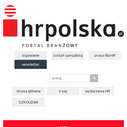
logowanie
zostań specjalistą
praca dla
HR
newsletter
s
strona główna
o nas
wydarzenia
HR
SZKOLENIA