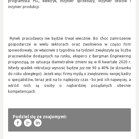
programista PLC, elektryk, inżynier sprzedaży, inżynier testów i
inżynier produkcji.
Rynek pracodawcy nie będzie trwał wiecznie. Bo choć zamrożenie
gospodarcze w wielu sektorach oraz zwolnienia w części firm
spowodowały, że właściwie z tygodnia na tydzień zwiększyła się liczba
pracowników dostępnych na rynku, eksperci z Bergman Engineering
prognozują, że sytuacja diametralnie zmieni się w III kwartale 2020 r.
Wtedy spadek rekrutacji wynosić będzie już nie 90 a 40% (w stosunku
do roku ubiegłego). Jeżeli więc firmy myślą o zwiększeniu swojej kadry
o specjalistów, teraz jest na to najlepszy czas - bo jest ich najwięcej, a
wśród nich są osoby o najbardziej pożądanych obecnie
kompetencjach.
Podziel się ze znajomymi:
f
g
l