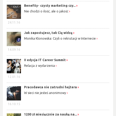
Benefity- czysty marketing czy...
Nie chodzi o ilość, ale o jakość
24.11.16
Jak zapostujesz, tak Cię widzą
Monika Klonowska: Czyli o rekrutacji w Internecie
14.09.16
II edycja IT Career Summit
Relacja z wydarzenia
12.01.16
Pracodawca nie zatrudni hejtera
W sieci nie jesteś anonimowy
16.10.15
1200 zł miesięcznie za naukę na...