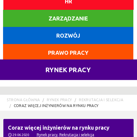
HR
ZARZĄDZANIE
ROZWÓJ
PRAWO PRACY
RYNEK PRACY
STRONA GŁÓWNA
RYNEK PRACY
REKRUTACJA I SELEKCJA
CORAZ WIĘCEJ INŻYNIERÓW NA RYNKU PRACY
Coraz więcej inżynierów na rynku pracy
Rynek pracy
,
Rekrutacja i selekcja
29.06.2020