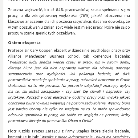
Znaczna większość, bo aż 84% pracowników, szuka spełniania się w
pracy, a dla zdecydowanej większości (76%) jakość otoczenia ma
kluczowe znaczenie dla ich poczucia satysfakcji. Badania dowodzą, że
w tym poszukiwaniu zmian zbyt wiele jest miejsc pracy, które nie są po
prostu w stanie spełnić tych oczekiwań.
Okiem eksperta
Profesor Sir Cary Cooper, ekspert w dziedzinie psychologii pracy przy
Alliance Manchester Business School tak komentuje badania:
"
Większość ludzi spędza więcej czasu w pracy, niż w swoim domu,
dlatego biuro jest dla nich naprawdę ważne: dla zdrowia, dobrego
samopoczucia oraz wydajności. Jak pokazują badania, aż 84%
pracowników oczekuje spełnienia w pracy, natomiast otoczenie w firmie
skutecznie na to nie pozwala. Na poczucie satysfakcji znaczący wpływ
ma to, jak jesteś zarządzany - czy szef Cię chwali i nagradza, czy
krytykuje. Rozsądne oraz elastyczne godziny pracy oraz wysoka jakość
otoczenia biura również wpływają na poziom zadowolenia. Wystrój biura
jest bardzo istotny nie tylko ze względu na to, że może spowodować
odczucie spełnienia w pracy, ale także ze względu na przekaz, który
pracodawca kieruje do pracownika: Dbam o Ciebie
”.
Piotr Kiszkis, Prezes Zarządu z firmy Staples, która zleciła badanie,
komentuje je tak: "
Wynika z niego jednoznacznie - biuro ma zasadniczy