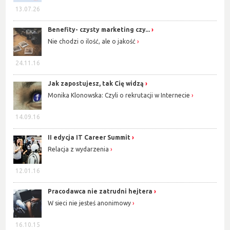
13.07.26
Benefity- czysty marketing czy...
Nie chodzi o ilość, ale o jakość
24.11.16
Jak zapostujesz, tak Cię widzą
Monika Klonowska: Czyli o rekrutacji w Internecie
14.09.16
II edycja IT Career Summit
Relacja z wydarzenia
12.01.16
Pracodawca nie zatrudni hejtera
W sieci nie jesteś anonimowy
16.10.15