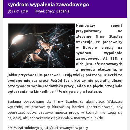
syndrom wypalenia zawodowego
Rynek pracy
,
Badania
29.01.2019
Najnowszy raport
przygotowany na
zlecenie firmy Staples
wskazuje, że pracownicy
w Europie cierpią na
syndrom wypalenia
zawodowego. Aż 91% z
nich jest sfrustrowanych
z powodu otoczenia, w
jakim przychodzi im pracować. Czują wielką potrzebę ucieczki ze
swojego miejsca pracy. Wśród tych, którzy nie potrafią dłużej
przebywać w swoim środowisku pracy, jeden na pięciu przegląda
ogłoszenia na LinkedIn, a 44% ukrywa się w toalecie.
Badania opracowane dla firmy Staples są alarmujące. Wskazują
wyraźnie, że pracownicy biurowi są bardzo zdeterminowani, aby
opuszczać dotychczasowe miejsca pracy, w których nie czują się
najlepiej, ale jednocześnie ciągle tkwią w martwym punkcie.
• 91% zatrudnionych jest sfrustrowanych w pracy