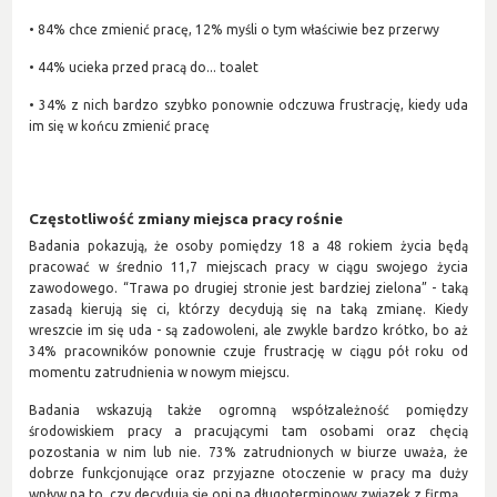
• 84% chce zmienić pracę, 12% myśli o tym właściwie bez przerwy
• 44% ucieka przed pracą do... toalet
• 34% z nich bardzo szybko ponownie odczuwa frustrację, kiedy uda
im się w końcu zmienić pracę
Częstotliwość zmiany miejsca pracy rośnie
Badania pokazują, że osoby pomiędzy 18 a 48 rokiem życia będą
pracować w średnio 11,7 miejscach pracy w ciągu swojego życia
zawodowego. “Trawa po drugiej stronie jest bardziej zielona” - taką
zasadą kierują się ci, którzy decydują się na taką zmianę. Kiedy
wreszcie im się uda - są zadowoleni, ale zwykle bardzo krótko, bo aż
34% pracowników ponownie czuje frustrację w ciągu pół roku od
momentu zatrudnienia w nowym miejscu.
Badania wskazują także ogromną współzależność pomiędzy
środowiskiem pracy a pracującymi tam osobami oraz chęcią
pozostania w nim lub nie. 73% zatrudnionych w biurze uważa, że
dobrze funkcjonujące oraz przyjazne otoczenie w pracy ma duży
wpływ na to, czy decydują się oni na długoterminowy związek z firmą.