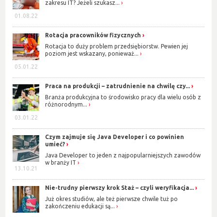
zakresu IT? Jeżeli szukasz...
01.08.22
Rotacja pracowników fizycznych
Rotacja to duży problem przedsiębiorstw. Pewien jej
poziom jest wskazany, ponieważ...
05.01.22
Praca na produkcji – zatrudnienie na chwilę czy...
Branża produkcyjna to środowisko pracy dla wielu osób z
różnorodnym...
03.01.22
Czym zajmuje się Java Developer i co powinien
umieć?
Java Developer to jeden z najpopularniejszych zawodów
w branży IT
13.10.21
Nie-trudny pierwszy krok Staż – czyli weryfikacja...
Już okres studiów, ale też pierwsze chwile tuż po
zakończeniu edukacji są...