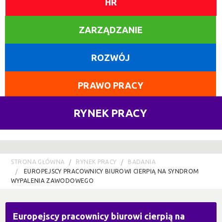
HR
ZARZĄDZANIE
ROZWÓJ
PRAWO PRACY
RYNEK PRACY
STRONA GŁÓWNA
RYNEK PRACY
BADANIA
EUROPEJSCY PRACOWNICY BIUROWI CIERPIĄ NA SYNDROM
WYPALENIA ZAWODOWEGO
Europejscy pracownicy biurowi cierpią na