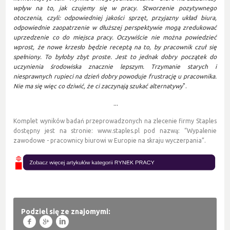
wpływ na to, jak czujemy się w pracy. Stworzenie pozytywnego
otoczenia, czyli: odpowiedniej jakości sprzęt, przyjazny układ biura,
odpowiednie zaopatrzenie w dłuższej perspektywie mogą zredukować
uprzedzenie co do miejsca pracy. Oczywiście nie można powiedzieć
wprost, że nowe krzesło będzie receptą na to, by pracownik czuł się
spełniony. To byłoby zbyt proste. Jest to jednak dobry początek do
uczynienia środowiska znacznie lepszym. Trzymanie starych i
niesprawnych rupieci na dzień dobry powoduje frustrację u pracownika.
Nie ma się więc co dziwić, że ci zaczynają szukać alternatywy
".
...
Komplet wyników badań przeprowadzonych na zlecenie firmy Staples
dostępny jest na stronie:
www.staples.pl
pod nazwą: “Wypalenie
zawodowe - pracownicy biurowi w Europie na skraju wyczerpania”.
Podziel się ze znajomymi:
f
g
l