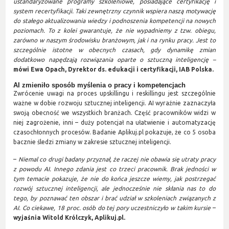
ustandaryzowane programy szkoleniowe, posiadające certyfikację i
system recertyfikacji. Taki zewnętrzny czynnik wspiera naszą motywację
do stałego aktualizowania wiedzy i podnoszenia kompetencji na nowych
poziomach. To z kolei gwarantuje, że nie wypadniemy z tzw. obiegu,
zarówno w naszym środowisku branżowym, jak i na rynku pracy. Jest to
szczególnie istotne w obecnych czasach, gdy dynamikę zmian
dodatkowo napędzają rozwiązania oparte o sztuczną inteligencję –
mówi Ewa Opach, Dyrektor ds. edukacji i certyfikacji, IAB Polska.
AI zmieniło sposób myślenia o pracy i kompetencjach
Zwrócenie uwagi na proces upskillingu i reskillingu jest szczególnie
ważne w dobie rozwoju sztucznej inteligencji. AI wyraźnie zaznaczyła
swoją obecność we wszystkich branżach. Część pracowników widzi w
niej zagrożenie, inni – duży potencjał na ułatwienie i automatyzację
czasochłonnych procesów. Badanie Aplikuj.pl pokazuje, że co 5 osoba
bacznie śledzi zmiany w zakresie sztucznej inteligencji.
–
Niemal co drugi badany przyznał, że raczej nie obawia się utraty pracy
z powodu AI. Innego zdania jest co trzeci pracownik. Brak jedności w
tym temacie pokazuje, że nie do końca jeszcze wiemy, jak postrzegać
rozwój sztucznej inteligencji, ale jednocześnie nie skłania nas to do
tego, by poznawać ten obszar i brać udział w szkoleniach związanych z
AI. Co ciekawe, 18 proc. osób do tej pory uczestniczyło w takim kursie
–
wyjaśnia Witold Królczyk, Aplikuj.pl.