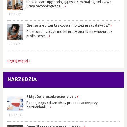
Polskie start-upy podbijają świat! Poznaj najciekawsze
firmy technologiczne,...
13.05.21
Giggersi gorzej traktowani przez pracodawców?
Gig economy, czyli model pracy oparty na współpracy
projektowej...
22.03.21
Czytaj więcej
NARZĘDZIA
7 błędów pracodawców przy...
Poznaj najczęstsze błędy pracodawców przy
zatrudnianiu...
13.07.26
Benefity- czysty marketing czy...