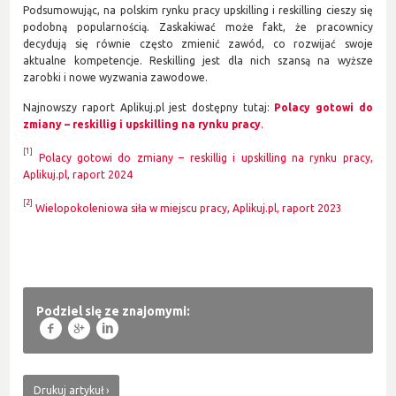
Podsumowując, na polskim rynku pracy upskilling i reskilling cieszy się
podobną popularnością. Zaskakiwać może fakt, że pracownicy
decydują się równie często zmienić zawód, co rozwijać swoje
aktualne kompetencje. Reskilling jest dla nich szansą na wyższe
zarobki i nowe wyzwania zawodowe.
Najnowszy raport Aplikuj.pl jest dostępny tutaj:
Polacy gotowi do
zmiany – reskillig i upskilling na rynku pracy
.
[1]
Polacy gotowi do zmiany – reskillig i upskilling na rynku pracy,
Aplikuj.pl, raport 2024
[2]
Wielopokoleniowa siła w miejscu pracy, Aplikuj.pl, raport 2023
Podziel się ze znajomymi:
f
g
l
Drukuj artykuł