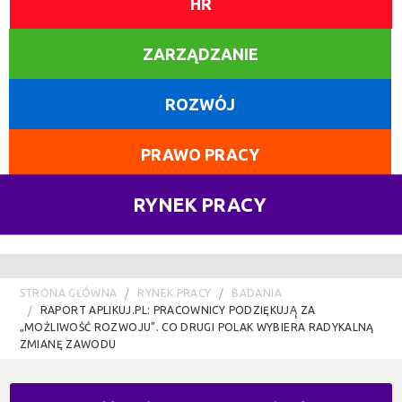
HR
ZARZĄDZANIE
ROZWÓJ
PRAWO PRACY
RYNEK PRACY
STRONA GŁÓWNA
RYNEK PRACY
BADANIA
RAPORT APLIKUJ.PL: PRACOWNICY PODZIĘKUJĄ̨ ZA
„MOŻLIWOŚĆ ROZWOJU”. CO DRUGI POLAK WYBIERA RADYKALNĄ
ZMIANĘ ZAWODU