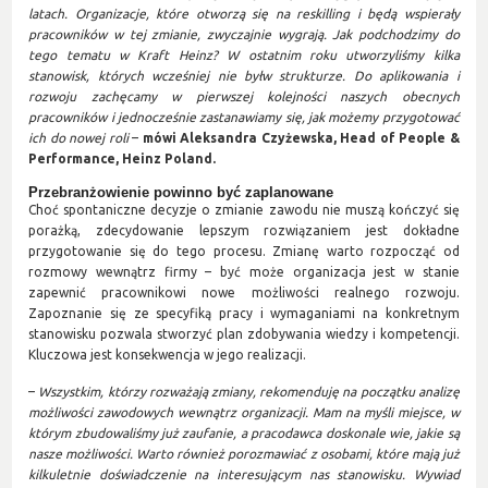
latach. Organizacje, które otworzą się na reskilling i będą wspierały
pracowników w tej zmianie, zwyczajnie wygrają. Jak podchodzimy do
tego tematu w Kraft Heinz? W ostatnim roku utworzyliśmy kilka
stanowisk, których wcześniej nie byłw strukturze. Do aplikowania i
rozwoju zachęcamy w pierwszej kolejności naszych obecnych
pracowników i jednocześnie zastanawiamy się, jak możemy przygotować
ich do nowej roli
–
mówi Aleksandra Czyżewska, Head of People &
Performance, Heinz Poland.
Przebranżowienie powinno być zaplanowane
Choć spontaniczne decyzje o zmianie zawodu nie muszą kończyć się
porażką, zdecydowanie lepszym rozwiązaniem jest dokładne
przygotowanie się do tego procesu. Zmianę warto rozpocząć od
rozmowy wewnątrz firmy – być może organizacja jest w stanie
zapewnić pracownikowi nowe możliwości realnego rozwoju.
Zapoznanie się ze specyfiką pracy i wymaganiami na konkretnym
stanowisku pozwala stworzyć plan zdobywania wiedzy i kompetencji.
Kluczowa jest konsekwencja w jego realizacji.
–
Wszystkim, którzy rozważają zmiany, rekomenduję na początku analizę
możliwości zawodowych wewnątrz organizacji. Mam na myśli miejsce, w
którym zbudowaliśmy już zaufanie, a pracodawca doskonale wie, jakie są
nasze możliwości. Warto również porozmawiać z osobami, które mają już
kilkuletnie doświadczenie na interesującym nas stanowisku. Wywiad