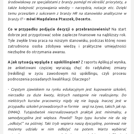
środowiskowy ze specjalistami z branży pomógł mi określić priorytety, a
także kolejność przyswajania wiedzy – narzędzia, notacje etc. Dzięki
temu przeszłam z sukcesem z branży HR na stanowisko analityczne w
branży IT
–
mówi Magdalena Ptaszek, Decerto.
Co w przypadku podjęcia decyzji o przebranżowieniu?
Na start
dobrze jest przygotować sobie zaplecze finansowe na najbliższy rok.
Tyle zwykle trwa praca na niższym stanowisku, podczas której nowo
zatrudniona osoba zdobywa wiedzę i praktyczne umiejętności
niezbędne do otrzymania awansu.
A jak sytuacją wygląda z upskillingiem?
Z raportu Aplikuj.pl wynika,
że ankietowani częściej wyrażają chęć do radykalnej zmiany
(reskilling) w życiu zawodowym niż upskillingu, czyli procesu
podnoszenia posiadanych kwalifikacji. Dlaczego?
-
Częstym zjawiskiem na rynku edukacyjnym jest kupowanie szkoleń,
nierzadko za duże kwoty, których następnie nie realizujemy. Do
niektórych kursów pracownicy nigdy się nie logują. Inaczej jest w
przypadku szkoleń prowadzonych w formie
sesji na żywo, takich jak np.
DIMAQ. Tutaj
odsetek niezrealizowanych praktyk jest minimalny, a
samodyscyplina jest większa. Powód? Tego typu kursów nie da się
„odłożyć” na później. Taki tryb wspiera naszą dyscyplinę, ponieważ nie
możemy udziału w nim odłożyć na potem
.
Warto wybierać