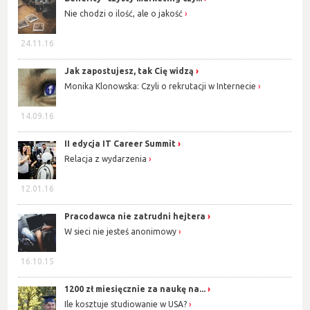
Nie chodzi o ilość, ale o jakość
24.11.16
Jak zapostujesz, tak Cię widzą
Monika Klonowska: Czyli o rekrutacji w Internecie
14.09.16
II edycja IT Career Summit
Relacja z wydarzenia
12.01.16
Pracodawca nie zatrudni hejtera
W sieci nie jesteś anonimowy
16.10.15
1200 zł miesięcznie za naukę na...
Ile kosztuje studiowanie w USA?