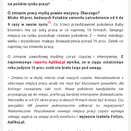
na polskim rynku pracy?
O zmianie pracy myślą prawie wszyscy. Dlaczego?
Blisko 40 proc. badanych Polaków zmieniło zatrudnienie od 4 do
[2]
9 razy w swoim życiu
. Co trzeci przedstawiciel pokolenia Baby
boomers ma za sobą pracę w co najmniej 10 firmach. Swojego
miejsca na rynku poszukuje również pokolenie Z – mimo młodego
wieku i stosunkowo małego doświadczenia ponad 70 proc. Zetek co
najmniej raz zmieniło pracę.
O zmianie zawodowej myślimy coraz częściej i intensywniej.
Z
najnowszego
raportu Aplikuj.pl
wynika, że w ciągu ostatniego
roku jedynie 13 proc. osób nie brało tego pod uwagę.
–
Zmiana to w dużej mierze znak naszych czasów. Niezadowolenie z
obecnego miejsca pracy wcale nie musi być kluczowym powodem, dla
którego rozważamy taki ruch. Nowe pokolenia kandydatów nie
przywiązują się do miejsc, preferują bardziej intensywne doświadczanie.
Nierzadko w ich CV okres pracy w danych firmach może być krótszy. Czy
specjaliści HR powinni jednoznacznie odbierać to negatywnie?
Niekoniecznie. Poszukiwanie nowego miejsca pracy często wymaga
odwagi, wyjścia ze swojej strefy komfortu
– wyjaśnia Izabela Foltyn,
Aplikuj.pl.