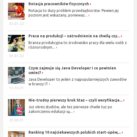
Rotacja pracowników fizycznych
Rotacja to duży problem przedsiębiorstw. Pewien jej
poziom jest wskazany, ponieważ...
05.01.22
Praca na produkcji – zatrudnienie na chwilę czy...
Branża produkcyjna to środowisko pracy dla wielu osób z
różnorodnym...
03.01.22
Czym zajmuje się Java Developer i co powinien
umieć?
Java Developer to jeden z najpopularniejszych zawodów
w branży IT
13.10.21
Nie-trudny pierwszy krok Staż – czyli weryfikacja...
Już okres studiów, ale też pierwsze chwile tuż po
zakończeniu edukacji są...
23.06.21
Ranking 10 najciekawszych polskich start-upów,...