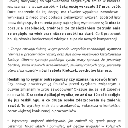
Główną motywacją do wprowadzenia radykalnych zmian w karierze
jest szansa na lepsze zarobki –
taką opcję wskazało 37 proc. osób.
Duże znaczenie dla tej decyzji ma również wypalenie zawodowe i
wynikająca z niego chęć podjęcia ciekawszych wyzwań. Spośród listy
obaw dotyczących rzucenia pracy najczęściej wymieniane są 3:
utrata
poczucia stabilności, trudności ze znalezieniem zatrudnienia
ze względu na wiek oraz niższe zarobki na start
. Co 8 pracownik
boi się również konieczności zdobycia zupełnie nowych kompetencji.
-
Tempo rozwoju świata, w tym przede wszystkim technologii, wymusza
również u pracowników rozwój oraz daje nowe możliwości kształtowania
kariery. Obecna sytuacja polskiego rynku pracy sprawia, że jesteśmy
bardziej śmiali w swoich oczekiwaniach, szukamy różnych opcji, jesteśmy
otwarci na rozwój
– mówi Izabela Kielczyk, psycholog biznesu.
Reskilling to sygnał ostrzegawczy czy szansa na rozwój firm?
Czy obawy powstrzymują Polaków przed ryzykiem związanym z
dużymi zmianami w życiu zawodowym? Okazuje się, że jest zupełnie
na odwrót.
Z raportu Aplikuj.pl wynika, że aż 6 na 10 osób podjęło
się już reskillingu, a co druga osoba zdecydowała się zmienić
zawód.
To wyraźny znak dla pracodawców, zwłaszcza w kontekście
coraz większej konkurencji o pracowników.
–
Wystarczy spojrzeć obiektywnie, jak zmienił się rynek pracy w
ostatnich 10-20 latach i pomyśleć, jak będzie wyglądał w kolejnych