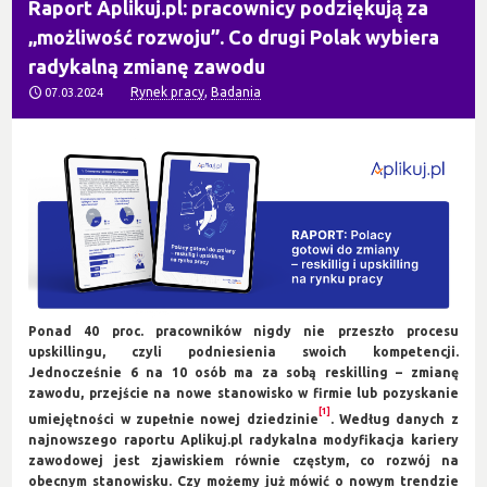
Raport Aplikuj.pl: pracownicy podziękują̨ za
„możliwość rozwoju”. Co drugi Polak wybiera
radykalną zmianę zawodu
Rynek pracy
,
Badania
07.03.2024
Ponad 40 proc. pracowników nigdy nie przeszło procesu
upskillingu, czyli podniesienia swoich kompetencji.
Jednocześnie 6 na 10 osób ma za sobą reskilling – zmianę
zawodu, przejście na nowe stanowisko w firmie lub pozyskanie
[1]
umiejętności w zupełnie nowej dziedzinie
. Według danych z
najnowszego raportu Aplikuj.pl radykalna modyfikacja kariery
zawodowej jest zjawiskiem równie częstym, co rozwój na
obecnym stanowisku. Czy możemy już mówić o nowym trendzie