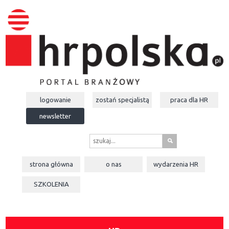
logowanie
zostań specjalistą
praca dla
HR
newsletter
s
strona główna
o nas
wydarzenia
HR
SZKOLENIA