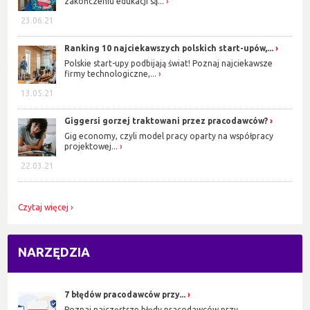
zakończeniu edukacji są...
23.06.21
Ranking 10 najciekawszych polskich start-upów,...
Polskie start-upy podbijają świat! Poznaj najciekawsze
firmy technologiczne,...
13.05.21
Giggersi gorzej traktowani przez pracodawców?
Gig economy, czyli model pracy oparty na współpracy
projektowej...
22.03.21
Czytaj więcej
NARZĘDZIA
7 błędów pracodawców przy...
Poznaj najczęstsze błędy pracodawców przy