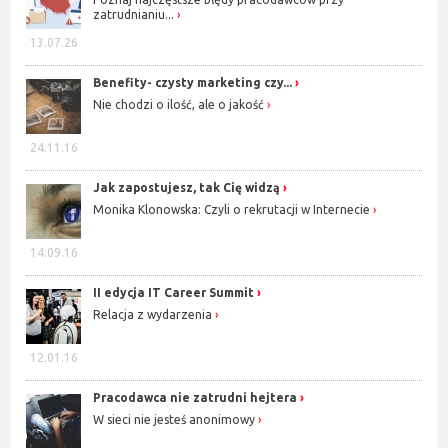
zatrudnianiu...
13.07.26
Benefity- czysty marketing czy...
Nie chodzi o ilość, ale o jakość
24.11.16
Jak zapostujesz, tak Cię widzą
Monika Klonowska: Czyli o rekrutacji w Internecie
14.09.16
II edycja IT Career Summit
Relacja z wydarzenia
12.01.16
Pracodawca nie zatrudni hejtera
W sieci nie jesteś anonimowy