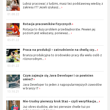
Lubisz pracować z ludźmi, masz też podstawową wiedzę z
zakresu IT? Jeżeli szukasz...
01.08.22
Rotacja pracowników fizycznych
Rotacja to duży problem przedsiębiorstw. Pewien jej
poziom jest wskazany, ponieważ...
05.01.22
Praca na produkcji – zatrudnienie na chwilę czy...
Branża produkcyjna to środowisko pracy dla wielu osób z
różnorodnym...
03.01.22
Czym zajmuje się Java Developer i co powinien
umieć?
Java Developer to jeden z najpopularniejszych zawodów
w branży IT
13.10.21
Nie-trudny pierwszy krok Staż – czyli weryfikacja...
Już okres studiów, ale też pierwsze chwile tuż po