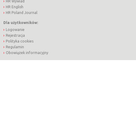
HR Wywiad
HR English
HR Poland Journal
Dla użytkowników:
Logowanie
Rejestracja
Polityka cookies
Regulamin
Obowiązek informacyjny