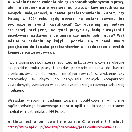
AI w wielu firmach zmienia nie tylko sposób wykonywania pracy,
ale i niejednokrotnie wymaga od pracowników pozyskiwania
nowych umiejętności, a nawet przebranżowienia. Zatem, czy
Polacy w 2024 roku będą otwarci na zmianę zawodu lub
podnoszenie swoich kwalifikacji? Czy obawiają się wpływu
sztucznej inteligencji na rynek pracy? Czy będą elastyczni i
pozytywnie nastawieni do zmian czy może pełni obaw? Weź
udział w badaniu Aplikuj.pl i podziel się z nami swoim
podejściem do tematu przebranżowienia i podnoszenia swoich
kompetencji zawodowych.
Twoja opinia pozwoli szerzej spojrzeć na kluczowe wyzwania obecne
na polskim rynku pracy i zbadać podejście Polaków do kwestii
przebranżowienia. Co więcej, umożliwi również sprawdzenie czy
pracownicy są chętni do nabywania nowych kompetencji
zawodowych, zwłaszcza w obliczu dynamicznego rozwoju sztucznej
inteligencji.
Wszystkie wnioski z badania zostaną opublikowane w formie
ogólnopolskiego branżowego raportu Aplikuj.pl, którego patronem
medialnym jest redakcja: HR Polska
Ankieta jest anonimowa i nie zajmie Ci więcej niż 5 minut:
https://www.aplikuj.pl/ankieta/pracownicy/przekwalifikowanie-sie-i-