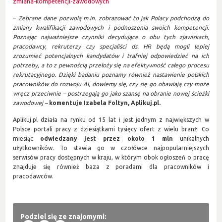
zmiana-kompetencji-zawodowych
–
Zebrane dane pozwolą m.in. zobrazować to jak Polacy podchodzą do
zmiany kwalifikacji zawodowych i podnoszenia swoich kompetencji.
Poznając najważniejsze czynniki decydujące o obu tych zjawiskach,
pracodawcy, rekruterzy czy specjaliści ds. HR będą mogli lepiej
zrozumieć potencjalnych kandydatów i trafniej odpowiedzieć na ich
potrzeby, a to z pewnością przełoży się na efektywność całego procesu
rekrutacyjnego. Dzięki badaniu poznamy również nastawienie polskich
pracowników do rozwoju AI, dowiemy się, czy się go obawiają czy może
wręcz przeciwnie – postrzegają go jako szansę na obranie nowej ścieżki
zawodowej –
komentuje Izabela Foltyn, Aplikuj.pl.
Aplikuj.pl działa na rynku od 15 lat i jest jednym z największych w
Polsce portali pracy z dziesiątkami tysięcy ofert z wielu branż. Co
miesiąc
odwiedzany jest przez około 1 mln
unikalnych
użytkowników. To stawia go w czołówce najpopularniejszych
serwisów pracy dostępnych w kraju, w którym obok ogłoszeń o pracę
znajduje się również baza z poradami dla pracowników i
pracodawców.
Podziel się ze znajomymi: