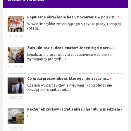
Popularne określenie bez umocowania w polskim...
W świecie szybko zmieniającego się rynku pracy, rosnącej
rotacji...
03.12.25
Zatrudniasz cudzoziemców? Jeden błąd może...
Legalizacja pracy i pobytu cudzoziemców to obszar
wymagający precyzji,...
31.07.25
Co grozi pracownikowi, którego nie zastano...
Czasem wystarczy chwila nieuwagi i kontrolerzy nie
zastają pracownika pod...
24.07.25
Rachunek zysków i strat zakazu handlu w niedzielę
12.03.18