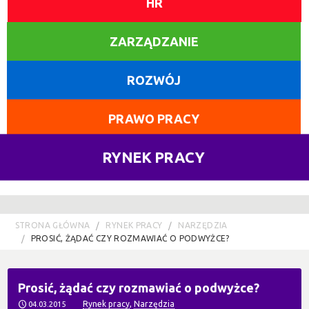
HR
ZARZĄDZANIE
ROZWÓJ
PRAWO PRACY
RYNEK PRACY
STRONA GŁÓWNA
RYNEK PRACY
NARZĘDZIA
PROSIĆ, ŻĄDAĆ CZY ROZMAWIAĆ O PODWYŻCE?
Prosić, żądać czy rozmawiać o podwyżce?
Rynek pracy
,
Narzędzia
04.03.2015