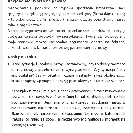
Racjonalnie. Warto na pewno!
Negocjowanie podwyżki to typowe spotkanie biznesowe. Jeśli
spojrzysz na sytuację negocjacji z tej perspektywy (firma daje ci pracę
– ty wykonujesz dla firmy usługi), zrozumiesz, że obie strony muszą
mieć z tego korzyści.
Dobre przygotowanie wzmocni przekonanie o słusznej decyzji
podjęcia tematu podwyżki wynagrodzenia. Twoją siłę wewnętrzną
mają stanowić mocne racjonalne argumenty, oparte na faktach,
przedstawione w klimacie rzeczowej partnerskiej rozmowy.
Krok po kroku
Oceń sytuację i kondycję firmy. Zastanów się, czy to dobry moment
na rozmowę z przełożonym o wynagrodzeniu. Czy sytuacja firmy
jest stabilna? Czy w ostatnim czasie nastąpiły jakieś okoliczności,
które mogłyby wpłynąć na decyzję pracodawcy? Jakie masz szanse?
Zabezpiecz czas i miejsce. Poproś pracodawcę o zarezerwowanie
czasu na rozmowę. Wskaż wcześniej temat spotkania, nikt nie lubi
być zaskakiwany. Jeśli mimo umówionego spotkania nastąpiły
nieoczekiwane okoliczności nie naciskaj, zaproponuj inny termin.
Skup się na jak najlepszym rozwiązaniu. Nie myśl w kategoriach
”muszę to mieć za sobą”, a raczej wybierz najlepszy moment na
spokojną rozmowę.