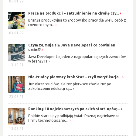
05.01.22
Praca na produkcji – zatrudnienie na chwilę czy...
Branża produkcyjna to środowisko pracy dla wielu osób z
różnorodnym...
03.01.22
Czym zajmuje się Java Developer i co powinien
umieć?
Java Developer to jeden z najpopularniejszych zawodów
w branży IT
13.10.21
Nie-trudny pierwszy krok Staż – czyli weryfikacja...
Już okres studiów, ale też pierwsze chwile tuż po
zakończeniu edukacji są...
23.06.21
Ranking 10 najciekawszych polskich start-upów,...
Polskie start-upy podbijają świat! Poznaj najciekawsze
firmy technologiczne,...
13.05.21