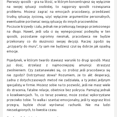
Pierwszy sposób - gra na litość, w którym koncentrujesz się wyłącznie
na swojej sytuacji osobistej, to najgorszy sposób rozwiązania
problemu. Możesz zagrać na emocjach pracodawcy, przedstawić
trudną sytuację życiową, użyć wyłącznie argumentów personalnych,
ewentualnie porównać swoją sytuację do innych pracowników.
Poczucie krzywdy i żalu, jednak nie przekonają twojego przełożonego
na długo. Nawet, jeśli uda ci się wynegocjować podwyżkę w ten
sposób, pozostanie ogromny niesmak, pracodawca nie będzie
przekonany co do słuszności swojej decyzji. Raczej zgodzi się
„przyparty do muru”, ty sam nie będziesz czuł się dobrze jak opadną
emocje.
Pojedynek, w którym twardo stawiasz warunki to drugi sposób. Masz
już dość, strzelasz z najmocniejszej amunicji: straszysz
zwolnieniem. Czy zastanawiałeś się, co zrobisz jeśli pracodawca się
nie zgodzi? Dotrzymasz słowa? Rozumiem, że to akt desperacji,
żadna z dotychczasowych metod nie zadziałała, a ty jesteś jedynym
specjalistą w firmie. Możesz sobie na to pozwolić, jeśli nie masz wiele
do stracenia, fatalne relacje, obietnice bez pokrycia. Pamiętaj jednak
o kosekwencjach. To, co teraz powiesz, może zostać wykorzystane
przeciwko tobie. To walka i szantaż emocjonalny, jeśli ty wygrasz ktoś
przegra, będzie chciał wyrównać rachunki. Nie ma ludzi
niezastąpionych, to kwestia czasu.