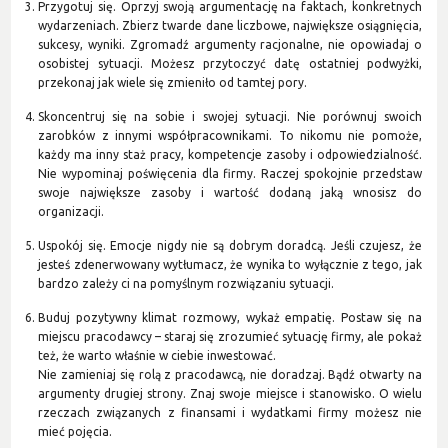
Przygotuj się. Oprzyj swoją argumentację na faktach, konkretnych
wydarzeniach. Zbierz twarde dane liczbowe, największe osiągnięcia,
sukcesy, wyniki. Zgromadź argumenty racjonalne, nie opowiadaj o
osobistej sytuacji. Możesz przytoczyć datę ostatniej podwyżki,
przekonaj jak wiele się zmieniło od tamtej pory.
Skoncentruj się na sobie i swojej sytuacji. Nie porównuj swoich
zarobków z innymi współpracownikami. To nikomu nie pomoże,
każdy ma inny staż pracy, kompetencje zasoby i odpowiedzialność.
Nie wypominaj poświęcenia dla firmy. Raczej spokojnie przedstaw
swoje największe zasoby i wartość dodaną jaką wnosisz do
organizacji.
Uspokój się. Emocje nigdy nie są dobrym doradcą. Jeśli czujesz, że
jesteś zdenerwowany wytłumacz, że wynika to wyłącznie z tego, jak
bardzo zależy ci na pomyślnym rozwiązaniu sytuacji.
Buduj pozytywny klimat rozmowy, wykaż empatię. Postaw się na
miejscu pracodawcy – staraj się zrozumieć sytuację firmy, ale pokaż
też, że warto właśnie w ciebie inwestować.
Nie zamieniaj się rolą z pracodawcą, nie doradzaj. Bądź otwarty na
argumenty drugiej strony. Znaj swoje miejsce i stanowisko. O wielu
rzeczach związanych z finansami i wydatkami firmy możesz nie
mieć pojęcia.