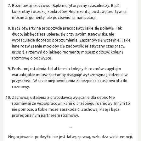
Rozmawiaj rzeczowo. Bądź merytoryczny i zasadniczy. Bądź
konkretny i oczekuj konkretów. Reprezentuj postawę asertywną i
mocne argumenty, ale pozbawioną manipulacji.
Bądź otwarty na propozycje pracodawcy jakie się pojawią. Tak
długo, jak będziesz upierać się przy swoim stanowisku, nie
wypracujecie dobrego porozumienia. Zastanów się wcześniej, jakie
inne rozwiązanie mogłoby cię zadowolić (elastyczny czas pracy,
urlop?). Przemyśl do jakiego momentu możesz odłożyć kolejną
rozmowę o podwyżce.
Podsumuj ustalenia. Ustal termin kolejnych rozmów zapytaj o
warunki jakie musisz spełnić by osiągnąć wyższe wynagrodzenie w
przyszłości. W razie niepowodzenia zabezpiecz czas powrotu do
rozmowy.
Zachowaj ustalenia z pracodawcą wyłącznie dla siebie. Nie
rozmawiaj ze współpracownikami o przebiegu rozmowy. Innym to
nie pomoże, a tobie może zaszkodzić. Zachowaj klasę i bądź
profesjonalnym partnerem rozmowy.
...
Negocjowanie podwyżki nie jest łatwą sprawą, wzbudza wiele emocji,