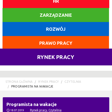
HR
ZARZĄDZANIE
ROZWÓJ
PRAWO PRACY
RYNEK PRACY
STRONA GŁÓWNA
RYNEK PRACY
CZYTELNIA
PROGRAMISTA NA WAKACJE
Programista na wakacje
Rynek pracy
,
Czytelnia
18.07.2019