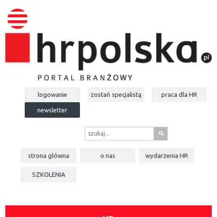
logowanie
zostań specjalistą
praca dla
HR
newsletter
s
strona główna
o nas
wydarzenia
HR
SZKOLENIA