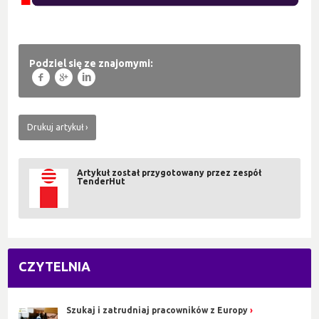
Podziel się ze znajomymi:
f
g
l
Drukuj artykuł
Artykuł został przygotowany przez zespół
TenderHut
CZYTELNIA
Szukaj i zatrudniaj pracowników z Europy