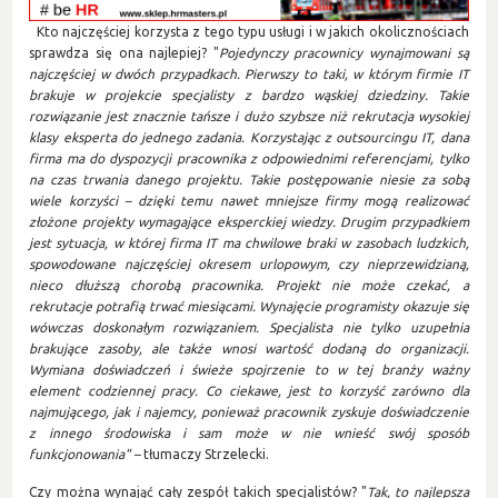
Kto najczęściej korzysta z tego typu usługi i w jakich okolicznościach
sprawdza się ona najlepiej? "
Pojedynczy pracownicy wynajmowani są
najczęściej w dwóch przypadkach. Pierwszy to taki, w którym firmie IT
brakuje w projekcie specjalisty z bardzo wąskiej dziedziny. Takie
rozwiązanie jest znacznie tańsze i dużo szybsze niż rekrutacja wysokiej
klasy eksperta do jednego zadania. Korzystając z outsourcingu IT, dana
firma ma do dyspozycji pracownika z odpowiednimi referencjami, tylko
na czas trwania danego projektu. Takie postępowanie niesie za sobą
wiele korzyści – dzięki temu nawet mniejsze firmy mogą realizować
złożone projekty wymagające eksperckiej wiedzy. Drugim przypadkiem
jest sytuacja, w której firma IT ma chwilowe braki w zasobach ludzkich,
spowodowane najczęściej okresem urlopowym, czy nieprzewidzianą,
nieco dłuższą chorobą pracownika. Projekt nie może czekać, a
rekrutacje potrafią trwać miesiącami. Wynajęcie programisty okazuje się
wówczas doskonałym rozwiązaniem. Specjalista nie tylko uzupełnia
brakujące zasoby, ale także wnosi wartość dodaną do organizacji.
Wymiana doświadczeń i świeże spojrzenie to w tej branży ważny
element codziennej pracy. Co ciekawe, jest to korzyść zarówno dla
najmującego, jak i najemcy, ponieważ pracownik zyskuje doświadczenie
z innego środowiska i sam może w nie wnieść swój sposób
funkcjonowania" –
tłumaczy Strzelecki.
Czy można wynająć cały zespół takich specjalistów? "
Tak, to najlepsza