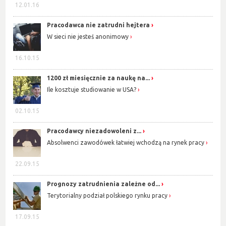
12.01.16
Pracodawca nie zatrudni hejtera
W sieci nie jesteś anonimowy
16.10.15
1200 zł miesięcznie za naukę na...
Ile kosztuje studiowanie w USA?
02.10.15
Pracodawcy niezadowoleni z...
Absolwenci zawodówek łatwiej wchodzą na rynek pracy
22.09.15
Prognozy zatrudnienia zależne od...
Terytorialny podział polskiego rynku pracy
17.09.15