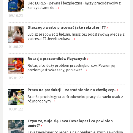
Sieć EURES – pewna i bezpieczna - łączy pracodawców z
kandydatami do...
09.10.23
Dlaczego warto pracować jako rekruter IT?
Lubisz pracować z ludźmi, masz też podstawową wiedzę z
zakresu IT? Jeżeli szukasz...
01.08.22
Rotacja pracowników fizycznych
Rotacja to duży problem przedsiębiorstw. Pewien jej
poziom jest wskazany, ponieważ...
05.01.22
Praca na produkcji – zatrudnienie na chwilę czy...
Branża produkcyjna to środowisko pracy dla wielu osób z
różnorodnym...
03.01.22
Czym zajmuje się Java Developer i co powinien
umieć?
Java Developer to jeden z najpopularniejszych zawodów