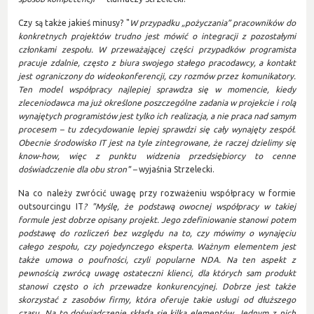
Czy są także jakieś minusy? "
W przypadku „pożyczania” pracowników do
konkretnych projektów trudno jest mówić o integracji z pozostałymi
członkami zespołu. W przeważającej części przypadków programista
pracuje zdalnie, często z biura swojego stałego pracodawcy, a kontakt
jest ograniczony do wideokonferencji, czy rozmów przez komunikatory.
Ten model współpracy najlepiej sprawdza się w momencie, kiedy
zleceniodawca ma już określone poszczególne zadania w projekcie i rolą
wynajętych programistów jest tylko ich realizacja, a nie praca nad samym
procesem – tu zdecydowanie lepiej sprawdzi się cały wynajęty zespół.
Obecnie środowisko IT jest na tyle zintegrowane, że raczej dzielimy się
know-how, więc z punktu widzenia przedsiębiorcy to cenne
doświadczenie dla obu stron" –
wyjaśnia Strzelecki.
Na co należy zwrócić uwagę przy rozważeniu współpracy w formie
outsourcingu IT
? "Myślę, że podstawą owocnej współpracy w takiej
formule jest dobrze opisany projekt. Jego zdefiniowanie stanowi potem
podstawę do rozliczeń bez względu na to, czy mówimy o wynajęciu
całego zespołu, czy pojedynczego eksperta. Ważnym elementem jest
także umowa o poufności, czyli popularne NDA. Na ten aspekt z
pewnością zwrócą uwagę ostateczni klienci, dla których sam produkt
stanowi często o ich przewadze konkurencyjnej. Dobrze jest także
skorzystać z zasobów firmy, która oferuje takie usługi od dłuższego
czasu. Na to doświadczenie składa się kilka elementów. Jednym z nich