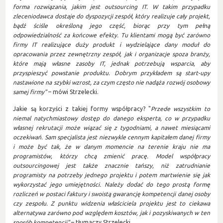
forma rozwiązania, jakim jest outsourcing IT. W takim przypadku
zleceniodawca dostaje do dyspozycji zespół, który realizuje cały projekt,
bądź ściśle określoną jego część, biorąc przy tym pełną
odpowiedzialność za końcowe efekty. Tu klientami mogą być zarówno
firmy IT realizujące duży produkt i wydzielające dany moduł do
opracowania przez zewnętrzny zespół, jak i organizacje spoza branży,
które mają własne zasoby IT, jednak potrzebują wsparcia, aby
przyspieszyć powstanie produktu. Dobrym przykładem są start-upy
nastawione na szybki wzrost, za czym często nie nadąża rozwój osobowy
samej firmy"
– mówi Strzelecki.
Jakie są korzyści z takiej formy współpracy? "
Przede wszystkim to
niemal natychmiastowy dostęp do danego eksperta, co w przypadku
własnej rekrutacji może wiązać się z tygodniami, a nawet miesiącami
oczekiwań. Sam specjalista jest niezwykle cennym kapitałem danej firmy
i może być tak, że w danym momencie na terenie kraju nie ma
programistów, którzy chcą zmienić pracę. Model współpracy
outsourcingowej jest także znacznie tańszy, niż zatrudnianie
programisty na potrzeby jednego projektu i potem martwienie się jak
wykorzystać jego umiejętności. Należy dodać do tego prostą formę
rozliczeń w postaci faktury i swoistą gwarancję kompetencji danej osoby
czy zespołu. Z punktu widzenia właściciela projektu jest to ciekawa
alternatywa zarówno pod względem kosztów, jak i pozyskiwanych w ten
sposób kompetencji"
– tłumaczy Strzelecki.