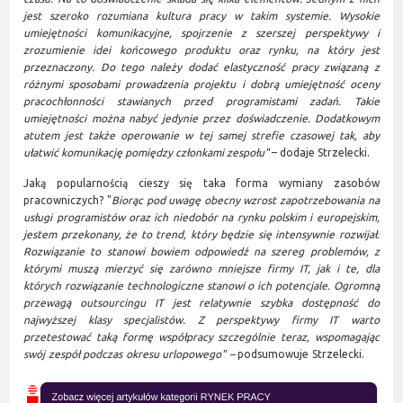
jest szeroko rozumiana kultura pracy w takim systemie. Wysokie
umiejętności komunikacyjne, spojrzenie z szerszej perspektywy i
zrozumienie idei końcowego produktu oraz rynku, na który jest
przeznaczony. Do tego należy dodać elastyczność pracy związaną z
różnymi sposobami prowadzenia projektu i dobrą umiejętność oceny
pracochłonności stawianych przed programistami zadań. Takie
umiejętności można nabyć jedynie przez doświadczenie. Dodatkowym
atutem jest także operowanie w tej samej strefie czasowej tak, aby
ułatwić komunikację pomiędzy członkami zespołu"
– dodaje Strzelecki.
Jaką popularnością cieszy się taka forma wymiany zasobów
pracowniczych? "
Biorąc pod uwagę obecny wzrost zapotrzebowania na
usługi programistów oraz ich niedobór na rynku polskim i europejskim,
jestem przekonany, że to trend, który będzie się intensywnie rozwijał.
Rozwiązanie to stanowi bowiem odpowiedź na szereg problemów, z
którymi muszą mierzyć się zarówno mniejsze firmy IT, jak i te, dla
których rozwiązanie technologiczne stanowi o ich potencjale. Ogromną
przewagą outsourcingu IT jest relatywnie szybka dostępność do
najwyższej klasy specjalistów. Z perspektywy firmy IT warto
przetestować taką formę współpracy szczególnie teraz, wspomagając
swój zespół podczas okresu urlopowego" –
podsumowuje Strzelecki.