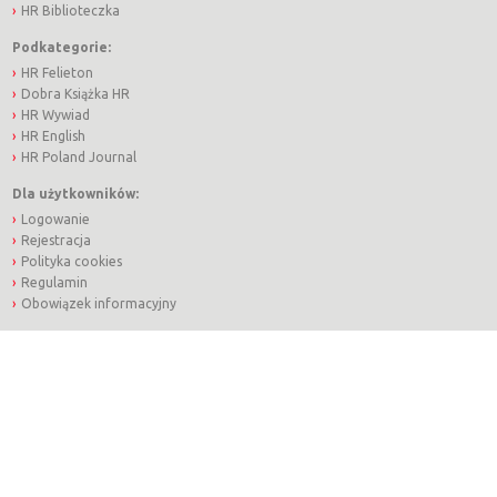
HR Biblioteczka
Podkategorie:
HR Felieton
Dobra Książka HR
HR Wywiad
HR English
HR Poland Journal
Dla użytkowników:
Logowanie
Rejestracja
Polityka cookies
Regulamin
Obowiązek informacyjny