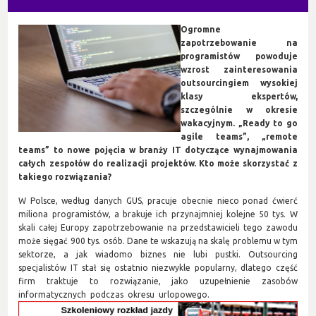
Ogromne
zapotrzebowanie na
programistów powoduje
wzrost zainteresowania
outsourcingiem wysokiej
klasy ekspertów,
szczególnie w okresie
wakacyjnym. „Ready to go
agile teams”, „remote
teams” to nowe pojęcia w branży IT dotyczące wynajmowania
całych zespołów do realizacji projektów. Kto może skorzystać z
takiego rozwiązania?
W Polsce, według danych GUS, pracuje obecnie nieco ponad ćwierć
miliona programistów, a brakuje ich przynajmniej kolejne 50 tys. W
skali całej Europy zapotrzebowanie na przedstawicieli tego zawodu
może sięgać 900 tys. osób. Dane te wskazują na skalę problemu w tym
sektorze, a jak wiadomo biznes nie lubi pustki. Outsourcing
specjalistów IT stał się ostatnio niezwykle popularny, dlatego część
firm traktuje to rozwiązanie, jako uzupełnienie zasobów
informatycznych podczas okresu urlopowego.