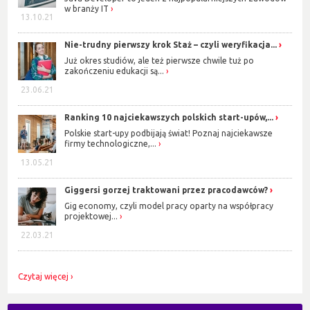
w branży IT
13.10.21
Nie-trudny pierwszy krok Staż – czyli weryfikacja...
Już okres studiów, ale też pierwsze chwile tuż po
zakończeniu edukacji są...
23.06.21
Ranking 10 najciekawszych polskich start-upów,...
Polskie start-upy podbijają świat! Poznaj najciekawsze
firmy technologiczne,...
13.05.21
Giggersi gorzej traktowani przez pracodawców?
Gig economy, czyli model pracy oparty na współpracy
projektowej...
22.03.21
Czytaj więcej