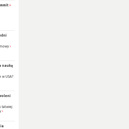
Summit
udni
nimowy
za naukę
ie w USA?
woleni
łatwiej
y
ia