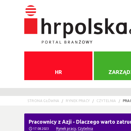
HR
ZARZĄD
STRONA GŁÓWNA
RYNEK PRACY
CZYTELNIA
PRA
Pracownicy z Azji - Dlaczego warto zatru
Rynek pracy
,
Czytelnia
17.08.2023