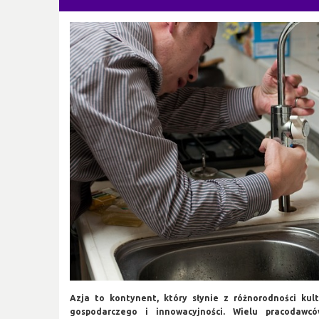
Azja to kontynent, który słynie z różnorodności kul
gospodarczego i innowacyjności. Wielu pracodawc