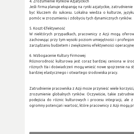
4. Zrozumienie Rynków Azjatyckich
Jeśli firma planuje ekspansję na rynki azjatyckie, zatrudnie
być kluczem do sukcesu. Lokalna wiedza o kulturze, języ
pomóc w zrozumieniu i zdobyciu tych dynamicznych rynków.
5. Koszt-Efektywność
W niektórych przypadkach, pracownicy z Azji mogą oferowa
zachowując przy tym wysoki poziom umiejętności i profesj
zarządzaniu budżetem i zwiększeniu efektywności operacyjne
6. Wzbogacenie Kultury Firmowej
Różnorodność kulturowa jest coraz bardziej ceniona w śro
różnych tła i doświadczeń mogą wnieść nowe spojrzenie na s
bardziej elastycznego i otwartego środowiska pracy.
Zatrudnienie pracownika z Azji może przynieść wiele korzyści
zrozumienie globalnych rynków. Oczywiście, takie zatrudn
podejścia do różnic kulturowych i procesu integracji, ale 
ogromny potencjał i wartość, które pracownicy z Azji mogą pr