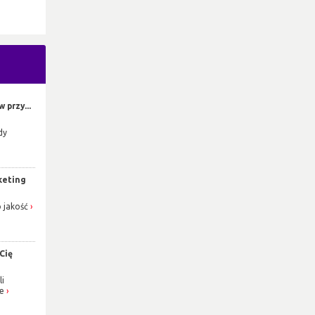
 przy...
dy
keting
o jakość
Cię
li
ie