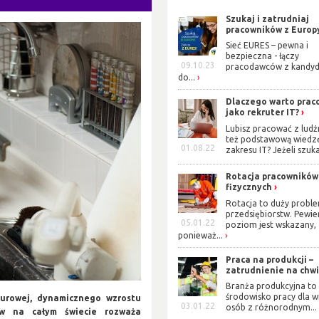
Szukaj i zatrudniaj
pracowników z Europ
Sieć EURES – pewna i
bezpieczna - łączy
09.10.23
pracodawców z kandy
do...
Dlaczego warto prac
jako rekruter IT?
Lubisz pracować z lud
też podstawową wiedz
01.08.22
zakresu IT? Jeżeli szuka
Rotacja pracowników
fizycznych
Rotacja to duży probl
przedsiębiorstw. Pewien
05.01.22
poziom jest wskazany,
ponieważ...
Praca na produkcji –
zatrudnienie na chwil
Branża produkcyjna to
środowisko pracy dla w
turowej, dynamicznego wzrostu
03.01.22
osób z różnorodnym...
ów na całym świecie rozważa