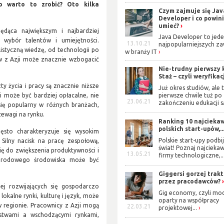
o warto to zrobić? Oto kilka
Czym zajmuje się Jav
Developer i co powin
umieć?
ędąca największym i najbardziej
Java Developer to jede
wybór talentów i umiejętności.
13.10.21
najpopularniejszych 
istyczną wiedzę, od technologii po
w branży IT
ów z Azji może znacznie wzbogacić
Nie-trudny pierwszy 
Staż – czyli weryfikacj
ty życia i pracy są znacznie niższe
Już okres studiów, ale 
pierwsze chwile tuż po
 może być bardziej opłacalne, nie
23.06.21
zakończeniu edukacji są
 się popularny w różnych branżach,
zewagi na rynku.
Ranking 10 najcieka
polskich start-upów,..
ęsto charakteryzuje się wysokim
Polskie start-upy podbij
Silny nacisk na pracę zespołową,
świat! Poznaj najcieka
ię do zwiększenia produktywności i
13.05.21
firmy technologiczne,..
narodowego środowiska może być
Giggersi gorzej trak
przez pracodawców?
ej rozwijających się gospodarczo
Gig economy, czyli mod
okalne rynki, kulturę i język, może
oparty na współpracy
 regionie. Pracownicy z Azji mogą
22.03.21
projektowej...
stwami a wschodzącymi rynkami,