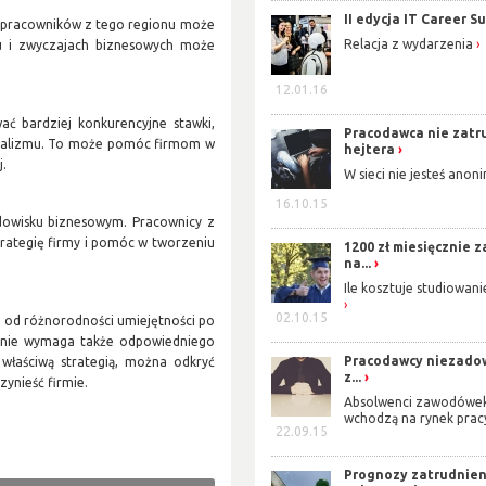
II edycja IT Career 
nie pracowników z tego regionu może
Relacja z wydarzenia
ku i zwyczajach biznesowych może
12.01.16
ć bardziej konkurencyjne stawki,
Pracodawca nie zatr
onalizmu. To może pomóc firmom w
hejtera
j.
W sieci nie jesteś ano
16.10.15
dowisku biznesowym. Pracownicy z
trategię firmy i pomóc w tworzeniu
1200 zł miesięcznie 
na...
Ile kosztuje studiowan
02.10.15
, od różnorodności umiejętności po
ienie wymaga także odpowiedniego
Pracodawcy niezado
z właściwą strategią, można odkryć
z...
zynieść firmie.
Absolwenci zawodówek 
wchodzą na rynek prac
22.09.15
Prognozy zatrudnien