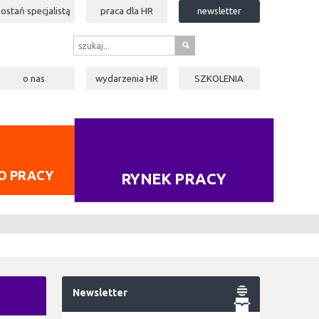
zostań specjalistą
praca dla
HR
newsletter
s
o nas
wydarzenia
HR
SZKOLENIA
O PRACY
RYNEK PRACY
Newsletter