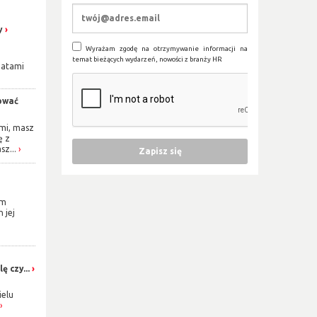
y
Wyrażam zgodę na otrzymywanie informacji na
temat bieżących wydarzeń, nowości z branży HR
datami
ować
źmi, masz
ę z
sz...
em
 jej
ę czy...
ielu