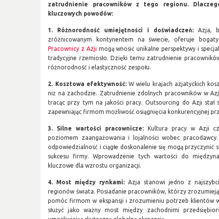
zatrudnienie pracowników z tego regionu. Dlaczeg
kluczowych powodów:
1. Różnorodność umiejętności i doświadczeń:
Azja, b
zróżnicowanym kontynentem na świecie, oferuje bogaty 
Pracownicy z Azji
mogą wnosić unikalne perspektywy i specjal
tradycyjne rzemiosło. Dzięki temu zatrudnienie pracownik
różnorodność i elastyczność zespołu.
2. Kosztowa efektywność:
W wielu krajach azjatyckich kosz
niż na zachodzie. Zatrudnienie zdolnych pracowników w Azji
tracąc przy tym na jakości pracy. Outsourcing do Azji stał
zapewniając firmom możliwość osiągnięcia konkurencyjnej pr
3. Silne wartości pracownicze:
Kultura pracy w Azji cz
poziomem zaangażowania i lojalności wobec pracodawcy. 
odpowiedzialność i ciągłe doskonalenie się mogą przyczynić s
sukcesu firmy. Wprowadzenie tych wartości do między
kluczowe dla wzrostu organizacji.
4. Most między rynkami:
Azja stanowi jedno z najszybci
regionów świata. Posiadanie pracowników, którzy zrozumieją l
pomóc firmom w ekspansji i zrozumieniu potrzeb klientów w
służyć jako ważny most między zachodnimi przedsiębior