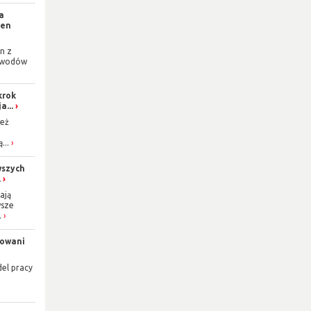
a
ien
n z
zawodów
krok
a...
też
...
wszych
.
ają
wsze
.
towani
el pracy