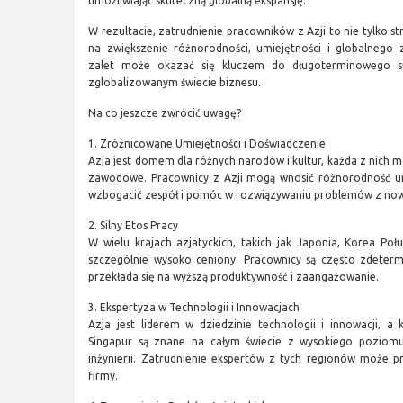
umożliwiając skuteczną globalną ekspansję.
W rezultacie, zatrudnienie pracowników z Azji to nie tylko s
na zwiększenie różnorodności, umiejętności i globalnego 
zalet może okazać się kluczem do długoterminowego suk
zglobalizowanym świecie biznesu.
Na co jeszcze zwrócić uwagę?
1. Zróżnicowane Umiejętności i Doświadczenie
Azja jest domem dla różnych narodów i kultur, każda z nich m
zawodowe. Pracownicy z Azji mogą wnosić różnorodność um
wzbogacić zespół i pomóc w rozwiązywaniu problemów z no
2. Silny Etos Pracy
W wielu krajach azjatyckich, takich jak Japonia, Korea Poł
szczególnie wysoko ceniony. Pracownicy są często zdeterm
przekłada się na wyższą produktywność i zaangażowanie.
3. Ekspertyza w Technologii i Innowacjach
Azja jest liderem w dziedzinie technologii i innowacji, a k
Singapur są znane na całym świecie z wysokiego poziomu
inżynierii. Zatrudnienie ekspertów z tych regionów może p
firmy.