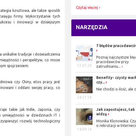
Czytaj więcej
trategia kosztowa, ale także sposób
zasięgu firmy. Wykorzystanie tych
cesu i innowacji w dzisiejszym
NARZĘDZIA
7 błędów pracodawców
a unikalne tradycje i doświadczenia
Poznaj najczęstsze błę
iejętności i perspektyw, co może
pracodawców przy
13.07.26
wym spojrzeniem.
zatrudnianiu...
Benefity- czysty mar
udniowa czy Chiny, etos pracy jest
czy...
inowani i oddani swojej pracy, co
Nie chodzi o ilość, ale 
24.11.16
Jak zapostujesz, tak 
raje takie jak Indie, Japonia, czy
widzą
 umiejętności w dziedzinach IT i
Monika Klonowska: Czy
rzyspieszyć rozwój technologiczny
o rekrutacji w Internec
14.09.16