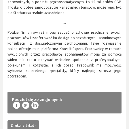
zdrowotnych, o podłożu psychosomatycznym, to 15 miliardów GBP.
Troska o dobre samopoczucie kanadyjskich baristów, może więc być
dla Starbucksa realnie uzasadniona.
...
Polskie firmy również mogą zadbać o zdrowie psychiczne swoich
pracowników i zaoferować im dostęp do bezpłatnych i anonimowych
konsultacji z doświadczonymi psychologami. Takie rozwiązanie
online oferuje m.in. platforma Konsult.Expert. Pracownicy w ramach
wykupionych przez pracodawcę abonamentów mogą za pomocą
wideo lub czatu odbywać wirtualne spotkania z profesjonalnymi
opiekunami i korzystać z ich porad. Pracownik ma możliwość
wybrania konkretnego specjalisty, który najlepiej sprosta jego
potrzebom.
Podziel się ze znajomymi:
f
g
l
Drukuj artykuł