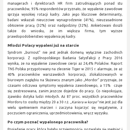
managerach i dyrektorach HR firm zatrudniających ponad stu
pracowników, 95% respondentów przyznało, że wypalenie zawodowe
sprzyja wysokiej rotacji kadry. Jako jego kluczowe determinanty,
badani wskazali nieuczciwe wynagrodzenie (41%), nieuzasadnione
obłożenie pracą (32%) oraz nadgodziny (32%). Ankietowani doszli
także do wniosku, że im większa firma, tym wyższe
prawdopodobieństwo wypalenia jej kadry.
Młodzi Polacy wypaleni już na starcie
Syndrom „burnout” nie jest jednak domeną wyłącznie zachodnich
korporacji. Z ogólnopolskiego Badania Satysfakcji z Pracy 2016
wynika, że na wypalenie zawodowe cierpi aż 24,4% Polaków. Raport
TNS Polska przygotowany na zlecenie Tiger w 2015 r. alarmuje, że aż
40% pracowników warszawskich korporacji, zlokalizowanych w
biurowym zagłębiu na Służewcu znanym jako „Mordor” przyznaje, że
czasami odczuwa symptomy wypalenia zawodowego, a 15% czuje
się zestresowana, zanim jeszcze dojedzie do pracy. Co niepokojące,
zjawisko dotyka ludzi młodych. Aż 87 proc. wszystkich pracowników
Mordoru to osoby między 20 a 30 r.ż.
„Kariera w korpo”
nie jest już dla
wielu spełnieniem marzeń i zaczyna kojarzyć się negatywnie, z
poczuciem ograniczenia, uprzedmiotowienia, wręcz wyzysku.
Po czym poznać wypalonego pracownika?
Posiadanie pracy, która byłaby przyjemnością, pozwalała się spełniać i