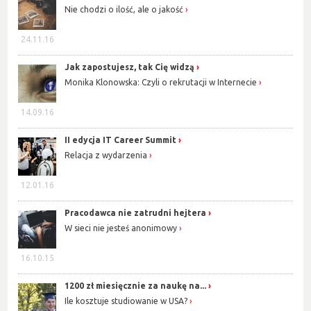
Nie chodzi o ilość, ale o jakość
24.11.16
Jak zapostujesz, tak Cię widzą
Monika Klonowska: Czyli o rekrutacji w Internecie
14.09.16
II edycja IT Career Summit
Relacja z wydarzenia
12.01.16
Pracodawca nie zatrudni hejtera
W sieci nie jesteś anonimowy
16.10.15
1200 zł miesięcznie za naukę na...
Ile kosztuje studiowanie w USA?