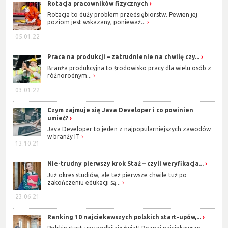
Rotacja pracowników fizycznych
Rotacja to duży problem przedsiębiorstw. Pewien jej
poziom jest wskazany, ponieważ...
05.01.22
Praca na produkcji – zatrudnienie na chwilę czy...
Branża produkcyjna to środowisko pracy dla wielu osób z
różnorodnym...
03.01.22
Czym zajmuje się Java Developer i co powinien
umieć?
Java Developer to jeden z najpopularniejszych zawodów
w branży IT
13.10.21
Nie-trudny pierwszy krok Staż – czyli weryfikacja...
Już okres studiów, ale też pierwsze chwile tuż po
zakończeniu edukacji są...
23.06.21
Ranking 10 najciekawszych polskich start-upów,...