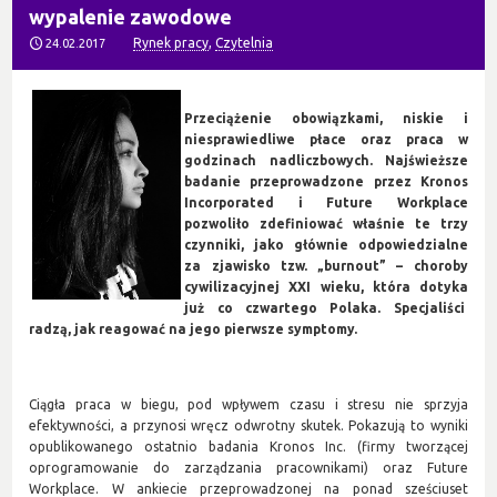
wypalenie zawodowe
Rynek pracy
,
Czytelnia
24.02.2017
Przeciążenie obowiązkami, niskie i
niesprawiedliwe płace oraz praca w
godzinach nadliczbowych. Najświeższe
badanie przeprowadzone przez Kronos
Incorporated i Future Workplace
pozwoliło zdefiniować właśnie te trzy
czynniki, jako głównie odpowiedzialne
za zjawisko tzw. „burnout” – choroby
cywilizacyjnej XXI wieku, która dotyka
już co czwartego Polaka. Specjaliści
radzą, jak reagować na jego pierwsze symptomy.
Ciągła praca w biegu, pod wpływem czasu i stresu nie sprzyja
efektywności, a przynosi wręcz odwrotny skutek. Pokazują to wyniki
opublikowanego ostatnio badania Kronos Inc. (firmy tworzącej
oprogramowanie do zarządzania pracownikami) oraz Future
Workplace
. W ankiecie przeprowadzonej na ponad sześciuset