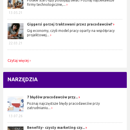
Polskie start-upy podbijają świat! Poznaj najciekawsze
firmy technologiczne,...
13.05.21
Giggersi gorzej traktowani przez pracodawców?
Gig economy, czyli model pracy oparty na współpracy
projektowej...
22.03.21
Czytaj więcej
NARZĘDZIA
7 błędów pracodawców przy...
Poznaj najczęstsze błędy pracodawców przy
zatrudnianiu...
13.07.26
Benefity- czysty marketing czy...