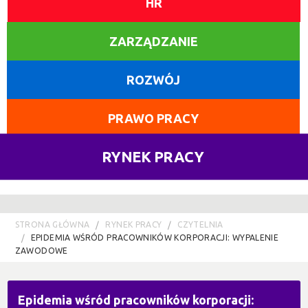
HR
ZARZĄDZANIE
ROZWÓJ
PRAWO PRACY
RYNEK PRACY
STRONA GŁÓWNA
RYNEK PRACY
CZYTELNIA
EPIDEMIA WŚRÓD PRACOWNIKÓW KORPORACJI: WYPALENIE
ZAWODOWE
Epidemia wśród pracowników korporacji: