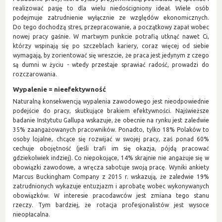
realizować pasję to dla wielu niedościgniony ideał. Wiele osób
podejmuje zatrudnienie wyłącznie ze względów ekonomicznych.
Do tego dochodzą stres, przepracowanie, a początkowy zapał wobec
nowej pracy gaśnie. W martwym punkcie potrafią utknąć nawet Ci,
którzy wspinają się po szczeblach kariery, coraz więcej od siebie
wymagają, by zorientować się wreszcie, że praca jest jedynym z czego
są dumni w życiu - wtedy przestaje sprawiać radość, prowadzi do
rozczarowania.
Wypalenie = nieefektywność
Naturalną konsekwencją wypalenia zawodowego jest nieodpowiednie
podejście do pracy, skutkujące brakiem efektywności. Najświeższe
badanie Instytutu Gallupa
wskazuje, że obecnie na rynku jest zaledwie
35% zaangażowanych pracowników. Ponadto, tylko 18% Polaków to
osoby lojalne, chcące się rozwijać w swojej pracy, zaś ponad 60%
cechuje obojętność (jeśli trafi im się okazja, pójdą pracować
gdziekolwiek indziej). Co niepokojące, 14% skrajnie nie angażuje się w
obowiązki zawodowe, a wręcza sabotuje swoją pracę. Wyniki ankiety
Marcus Buckingham Company z 2015 r. wskazują, że zaledwie 19%
zatrudnionych wykazuje entuzjazm i aprobatę wobec wykonywanych
obowiązków. W interesie pracodawców jest zmiana tego stanu
rzeczy. Tym bardziej, że rotacja profesjonalistów jest wysoce
nieopłacalna.