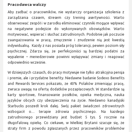
Pracodawca walczy
Aby zadbać o pracowników, nie wystarczy organizacja szkolenia z
zarządzania czasem, stresem czy trening asertywności. Warto
obserwować zespół i w zarodku eliminować czynniki mogące wpływać
na negatywne podejście do wykonywanych obowiązków. Warto
motywować, wspierać i słuchać zatrudnionych. Podobnie jak poczucie
zaangażowania w pracę, zmęczenie i znudzenie nią jest kwestią
indywidualną. Każdy z nas posiada próg tolerancji, pewien poziom siły
psychicznej. Zdarza się, że perfekcjoniści są bardziej podatni za
wypalenie – menedżerowie powinni wyłapywać zmiany i reagować
odpowiednio wcześnie.
W dzisiejszych czasach, do pracy motywuje nie tylko atrakcyjna pensja
i premie, ale i przydatne benefity. Niedawne badanie Sodexo Benefits
and Rewards Services pokazało, że 40% Polaków zmieniając pracę,
zwraca uwagę na ofertę dodatków pozapłacowych. W standardzie są
karty sportowe, finansowanie posiłków, opieka medyczna, nauka
języków obcych czy ubezpieczenia na życie. Niedawno kanadyjski
Starbucks poszedł krok dalej. Swój pakiet świadczeń zdrowotnych
wzbogacił o… terapie zdrowia psychicznego. Na każdego
zatrudnionego przewidziany jest budżet 5 tys. $ rocznie na
długofalową opiekę. Co ciekawe, w Wielkiej Brytanii szacuje się, że
straty firm z powodu zgłaszanych przez pracowników problemów