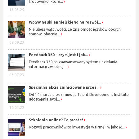
środowisko, które...
13.03.25
Wpływ nauki angielskiego na rozwój...
Nie ulega wątpliwości, że znajomość języków obcych
stanowi obecnie...
08.09.23
Feedback 360 – czym jest i jak...
Feedback 360 to zaawansowany system udzielania
informacji zwrotnej,...
03.07.23
Specjalna akcja zainicjowana przez...
Od 14 marca przez miesiąc Talent Development Institute
udostępnia swój...
16.03.22
Szkolenia online? To proste!
Rozwój pracowników to inwestycja w firmę i w jakość...