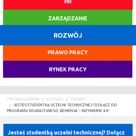
HR
ZARZĄDZANIE
ROZWÓJ
PRAWO PRACY
RYNEK PRACY
STRONA GŁÓWNA
ROZWÓJ
TRENDY
JESTEŚ STUDENTKĄ UCZELNI TECHNICZNEJ? DOŁĄCZ DO
PROGRAMU EDUKACYJNEGO SIEMENSA – INŻYNIERKI 4.0!
Jesteś studentką uczelni technicznej? Dołącz