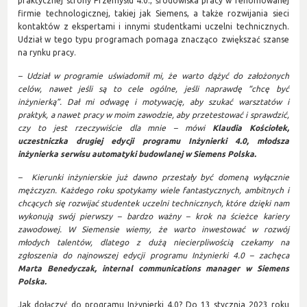
praktycznej strony Przemysłu 4.0., środowiska pracy w renomowanej
firmie technologicznej, takiej jak Siemens, a także rozwijania sieci
kontaktów z ekspertami i innymi studentkami uczelni technicznych.
Udział w tego typu programach pomaga znacząco zwiększać szanse
na rynku pracy.
– Udział w programie uświadomił mi, że warto dążyć do założonych
celów, nawet jeśli są to cele ogólne, jeśli naprawdę “chcę być
inżynierką”. Dał mi odwagę i motywację, aby szukać warsztatów i
praktyk, a nawet pracy w moim zawodzie, aby przetestować i sprawdzić,
czy to jest rzeczywiście dla mnie – mówi
Klaudia Kościołek,
uczestniczka drugiej edycji programu Inżynierki 4.0, młodsza
inżynierka serwisu automatyki budowlanej w Siemens Polska.
– Kierunki inżynierskie już dawno przestały być domeną wyłącznie
mężczyzn. Każdego roku spotykamy wiele fantastycznych, ambitnych i
chcących się rozwijać studentek uczelni technicznych, które dzięki nam
wykonują swój pierwszy – bardzo ważny – krok na ścieżce kariery
zawodowej. W Siemensie wiemy, że warto inwestować w rozwój
młodych talentów, dlatego z dużą niecierpliwością czekamy na
zgłoszenia do najnowszej edycji programu Inżynierki 4.0 – zachęca
Marta Benedyczak, internal communications manager w Siemens
Polska.
Jak dołączyć do programu Inżynierki 4.0? Do 13 stycznia 2023 roku