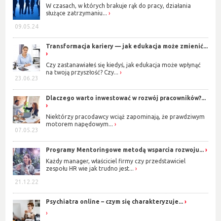
W czasach, w których brakuje rąk do pracy, działania
służące zatrzymaniu...
09.05.24
Transformacja kariery — jak edukacja może zmienić...
Czy zastanawiałeś się kiedyś, jak edukacja może wpłynąć
na twoją przyszłość? Czy...
23.06.23
Dlaczego warto inwestować w rozwój pracowników?...
Niektórzy pracodawcy wciąż zapominają, że prawdziwym
motorem napędowym...
07.05.23
Programy Mentoringowe metodą wsparcia rozwoju...
Każdy manager, właściciel firmy czy przedstawiciel
zespołu HR wie jak trudno jest...
21.12.22
Psychiatra online – czym się charakteryzuje...