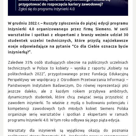
W grudniu 2022 r. – Ruszyły zgłoszenia do piątej edycji programu
Inżynierki 4.0 organizowanego przez firmę Siemens. W serii
warsztatów i spotkań z ekspertami z branży weźmie udział 30
studentek uczelni technicznych, które przyślą najciekawsze
eseje odpowiadające na pytanie “Co dla Ciebie oznacza bycie
inżynierką?”.
Zaledwie 35% osób studiujących obecnie na publicznych uczelniach
technicznych w Polsce to kobiety – wynika z raportu „Kobiety na
politechnikach 2022”, przygotowanego przez Fundację Edukacyjną
Perspektywy we współpracy z Ośrodkiem Przetwarzania Informacji –
Państwowym Instytutem Badawczym, Do równej reprezentacji płci
jeszcze daleko, ale z każdym rokiem przybywa ambitnych,
dynamicznych studentek, które chcą związać swoją przyszłość z
zawodem inżynierki. To właśnie z myślą o budowaniu potencjału i
kompetencji zawodowych tych młodych kobiet Siemens Polska
organizuje serię warsztatów i spotkań z ekspertami w ramach
programu Inżynierki 4.0. W tym roku odbywa się jego piąta edycja.
Warsztaty dla inżynierek są wyjątkową okazją do poznania