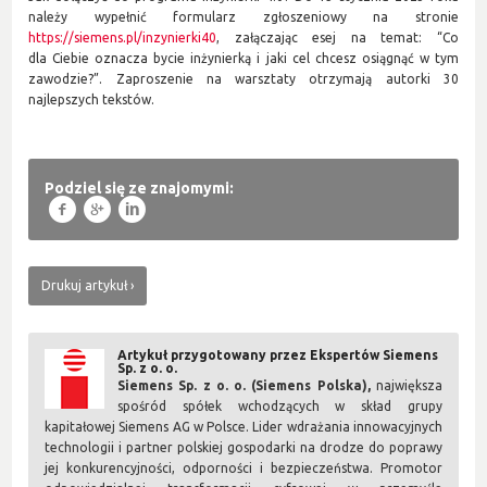
należy wypełnić formularz zgłoszeniowy na stronie
https://siemens.pl/inzynierki40
, załączając esej na temat: “Co
dla Ciebie oznacza bycie inżynierką i jaki cel chcesz osiągnąć w tym
zawodzie?”. Zaproszenie na warsztaty otrzymają autorki 30
najlepszych tekstów.
Podziel się ze znajomymi:
f
g
l
Drukuj artykuł
Artykuł przygotowany przez Ekspertów Siemens
Sp. z o. o.
Siemens Sp. z o. o. (Siemens Polska),
największa
spośród spółek wchodzących w skład grupy
kapitałowej Siemens AG w Polsce. Lider wdrażania innowacyjnych
technologii i partner polskiej gospodarki na drodze do poprawy
jej konkurencyjności, odporności i bezpieczeństwa. Promotor