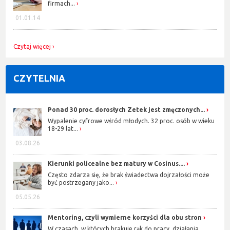
firmach...
01.01.14
Czytaj więcej
CZYTELNIA
Ponad 30 proc. dorosłych Zetek jest zmęczonych...
Wypalenie cyfrowe wśród młodych. 32 proc. osób w wieku
18-29 lat...
03.08.26
Kierunki policealne bez matury w Cosinus....
Często zdarza się, że brak świadectwa dojrzałości może
być postrzegany jako...
05.05.26
Mentoring, czyli wymierne korzyści dla obu stron
W czasach, w których brakuje rąk do pracy, działania