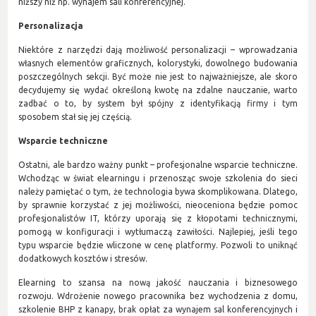
niższy niż np. wynajem sali konferencyjnej.
Personalizacja
Niektóre z narzędzi dają możliwość personalizacji – wprowadzania
własnych elementów graficznych, kolorystyki, dowolnego budowania
poszczególnych sekcji. Być może nie jest to najważniejsze, ale skoro
decydujemy się wydać określoną kwotę na zdalne nauczanie, warto
zadbać o to, by system był spójny z identyfikacją firmy i tym
sposobem stał się jej częścią.
Wsparcie techniczne
Ostatni, ale bardzo ważny punkt – profesjonalne wsparcie techniczne.
Wchodząc w świat elearningu i przenosząc swoje szkolenia do sieci
należy pamiętać o tym, że technologia bywa skomplikowana. Dlatego,
by sprawnie korzystać z jej możliwości, nieoceniona będzie pomoc
profesjonalistów IT, którzy uporają się z kłopotami technicznymi,
pomogą w konfiguracji i wytłumaczą zawiłości. Najlepiej, jeśli tego
typu wsparcie będzie wliczone w cenę platformy. Pozwoli to uniknąć
dodatkowych kosztów i stresów.
Elearning to szansa na nową jakość nauczania i biznesowego
rozwoju. Wdrożenie nowego pracownika bez wychodzenia z domu,
szkolenie BHP z kanapy, brak opłat za wynajem sal konferencyjnych i