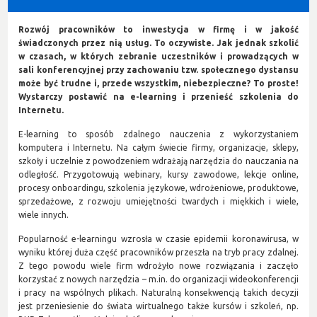
Rozwój pracowników to inwestycja w firmę i w jakość
świadczonych przez nią usług. To oczywiste. Jak jednak szkolić
w czasach, w których zebranie uczestników i prowadzących w
sali konferencyjnej przy zachowaniu tzw. społecznego dystansu
może być trudne i, przede wszystkim, niebezpieczne? To proste!
Wystarczy postawić na e-learning i przenieść szkolenia do
Internetu.
E-learning to sposób zdalnego nauczenia z wykorzystaniem
komputera i Internetu. Na całym świecie firmy, organizacje, sklepy,
szkoły i uczelnie z powodzeniem wdrażają narzędzia do nauczania na
odległość. Przygotowują webinary, kursy zawodowe, lekcje online,
procesy onboardingu, szkolenia językowe, wdrożeniowe, produktowe,
sprzedażowe, z rozwoju umiejętności twardych i miękkich i wiele,
wiele innych.
Popularność e-learningu wzrosła w czasie epidemii koronawirusa, w
wyniku której duża część pracowników przeszła na tryb pracy zdalnej.
Z tego powodu wiele firm wdrożyło nowe rozwiązania i zaczęło
korzystać z nowych narzędzia – m.in. do organizacji wideokonferencji
i pracy na wspólnych plikach. Naturalną konsekwencją takich decyzji
jest przeniesienie do świata wirtualnego także kursów i szkoleń, np.