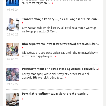
służące zatrzymaniu...
09.05.24
Transformacja kariery — jak edukacja może zmienić...
Czy zastanawiałeś się kiedyś, jak edukacja może wpłynąć
na twoją przyszłość? Czy...
23.06.23
Dlaczego warto inwestować w rozwój pracowników?...
Niektórzy pracodawcy wciąż zapominają, że prawdziwym
motorem napędowym...
07.05.23
Programy Mentoringowe metodą wsparcia rozwoju...
Każdy manager, właściciel firmy czy przedstawiciel
zespołu HR wie jak trudno jest...
21.12.22
Psychiatra online – czym się charakteryzuje...