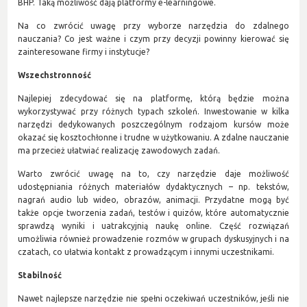
BHP. Taką możliwość dają platformy e-learningowe.
Na co zwrócić uwagę przy wyborze narzędzia do zdalnego
nauczania? Co jest ważne i czym przy decyzji powinny kierować się
zainteresowane firmy i instytucje?
Wszechstronność
Najlepiej zdecydować się na platformę, którą będzie można
wykorzystywać przy różnych typach szkoleń. Inwestowanie w kilka
narzędzi dedykowanych poszczególnym rodzajom kursów może
okazać się kosztochłonne i trudne w użytkowaniu. A zdalne nauczanie
ma przecież ułatwiać realizację zawodowych zadań.
Warto zwrócić uwagę na to, czy narzędzie daje możliwość
udostępniania różnych materiałów dydaktycznych – np. tekstów,
nagrań audio lub wideo, obrazów, animacji. Przydatne mogą być
także opcje tworzenia zadań, testów i quizów, które automatycznie
sprawdzą wyniki i uatrakcyjnią naukę online. Część rozwiązań
umożliwia również prowadzenie rozmów w grupach dyskusyjnych i na
czatach, co ułatwia kontakt z prowadzącym i innymi uczestnikami.
Stabilność
Nawet najlepsze narzędzie nie spełni oczekiwań uczestników, jeśli nie