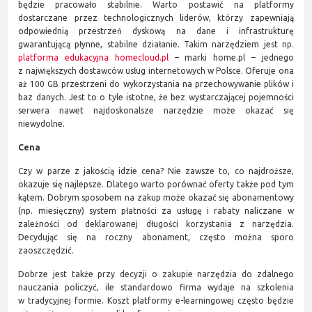
będzie pracowało stabilnie. Warto postawić na platformy
dostarczane przez technologicznych liderów, którzy zapewniają
odpowiednią przestrzeń dyskową na dane i infrastrukturę
gwarantującą płynne, stabilne działanie. Takim narzędziem jest np.
platforma edukacyjna homecloud.pl
– marki home.pl – jednego
z największych dostawców usług internetowych w Polsce. Oferuje ona
aż 100 GB przestrzeni do wykorzystania na przechowywanie plików i
baz danych. Jest to o tyle istotne, że bez wystarczającej pojemności
serwera nawet najdoskonalsze narzędzie może okazać się
niewydolne.
Cena
Czy w parze z jakością idzie cena? Nie zawsze to, co najdroższe,
okazuje się najlepsze. Dlatego warto porównać oferty także pod tym
kątem. Dobrym sposobem na zakup może okazać się abonamentowy
(np. miesięczny) system płatności za usługę i rabaty naliczane w
zależności od deklarowanej długości korzystania z narzędzia.
Decydując się na roczny abonament, często można sporo
zaoszczędzić.
Dobrze jest także przy decyzji o zakupie narzędzia do zdalnego
nauczania policzyć, ile standardowo firma wydaje na szkolenia
w tradycyjnej formie. Koszt platformy e-learningowej często będzie