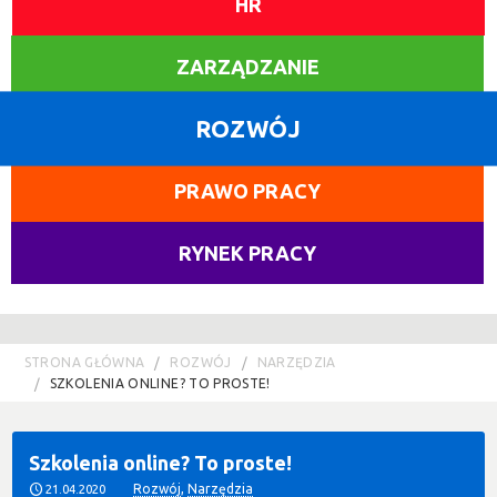
HR
ZARZĄDZANIE
ROZWÓJ
PRAWO PRACY
RYNEK PRACY
STRONA GŁÓWNA
ROZWÓJ
NARZĘDZIA
SZKOLENIA ONLINE? TO PROSTE!
Szkolenia online? To proste!
Rozwój
,
Narzędzia
21.04.2020