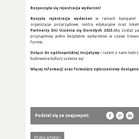
Rozpoczęła się rejestracja wydarzeń!
Ruszyła rejestracja wydarzeń
w ramach kampanii! Or
organizacje pozarządowe, centra edukacyjne oraz lokaln
Partnerzy Dni Uczenia się Dorosłych 2025.
Aby zostać p
przynajmniej jedno bezpłatne wydarzenie w czasie trwan
formie.
Dołącz do ogólnopolskiej inicjatywy
i razem z nami twórz p
budowania kultury uczenia się!
Więcej informacji oraz formularz zgłoszeniowy dostępne 
f
g
l
Podziel się ze znajomymi:
Drukuj artykuł