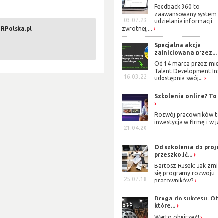
Feedback 360 to
zaawansowany system
03.07.23
udzielania informacji
RPolska.pl
zwrotnej,...
Specjalna akcja
zainicjowana przez...
Od 14 marca przez mie
Talent Development Ins
16.03.22
udostępnia swój...
Szkolenia online? To
Rozwój pracowników t
inwestycja w firmę i w j
21.04.20
Od szkolenia do proj
przeszkolić...
Bartosz Rusek: Jak zmi
się programy rozwoju
25.07.18
pracowników?
Droga do sukcesu. Oto
które...
Warto obejrzeć!