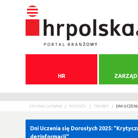
HR
ZARZĄD
STRONA GŁÓWNA
ROZWÓJ
TRENDY
DNI UCZENI
Dni Uczenia się Dorosłych 2025: "Krytyc
dezinformacji"