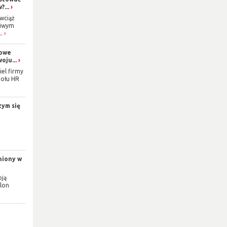
...
wciąż
ziwym
.
gowe
oju...
iel firmy
połu HR
zym się
niony w
oją
alon