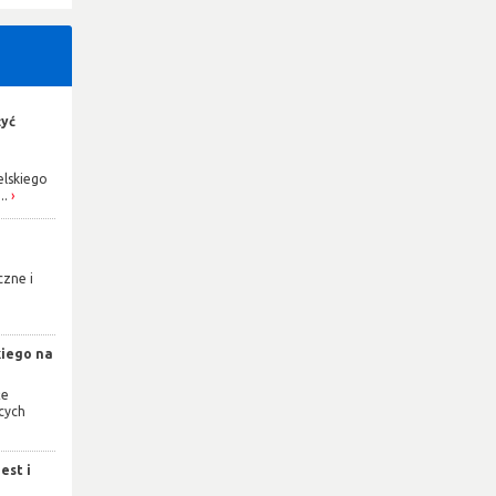
żyć
elskiego
..
czne i
e
kiego na
że
cych
est i