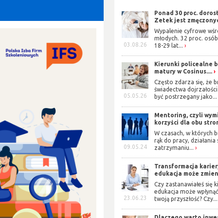
Ponad 30 proc. doros
Zetek jest zmęczonyc
Wypalenie cyfrowe wś
młodych. 32 proc. osób
03.08.26
18-29 lat...
Kierunki policealne 
matury w Cosinus....
Często zdarza się, że b
świadectwa dojrzałośc
05.05.26
być postrzegany jako...
Mentoring, czyli wym
korzyści dla obu stro
W czasach, w których b
rąk do pracy, działania
09.05.24
zatrzymaniu...
Transformacja karier
edukacja może zmieni
Czy zastanawiałeś się ki
edukacja może wpłynąć
23.06.23
twoją przyszłość? Czy...
Dlaczego warto inwe