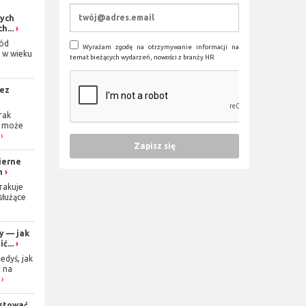
łych
h...
ród
Wyrażam zgodę na otrzymywanie informacji na
 w wieku
temat bieżących wydarzeń, nowości z branży HR
bez
rak
i może
ierne
n
rakuje
 służące
y — jak
ć...
edyś, jak
 na
stować