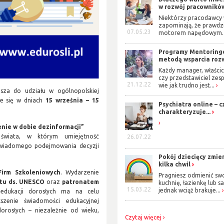
w rozwój pracowników?
Niektórzy pracodawcy 
zapominają, że prawd
07.05.23
motorem napędowym..
Programy Mentorin
metodą wsparcia rozw
Każdy manager, właścic
czy przedstawiciel zes
21.12.22
wie jak trudno jest...
asza do udziału w ogólnopolskiej
ie się w dniach
15 września – 15
Psychiatra online – c
charakteryzuje...
enie w dobie dezinformacji”
świata, w którym umiejętność
26.07.22
 świadomego podejmowania decyzji
Pokój dziecięcy zmie
kilka chwil
Firm Szkoleniowych
. Wydarzenie
Pragniesz odmienić sw
tu ds. UNESCO
oraz
patronatem
kuchnię, łazienkę lub s
15.03.22
jednak wciąż brakuje...
edukacji dorosłych ma na celu
szenie świadomości edukacyjnej
orosłych – niezależnie od wieku,
Czytaj więcej