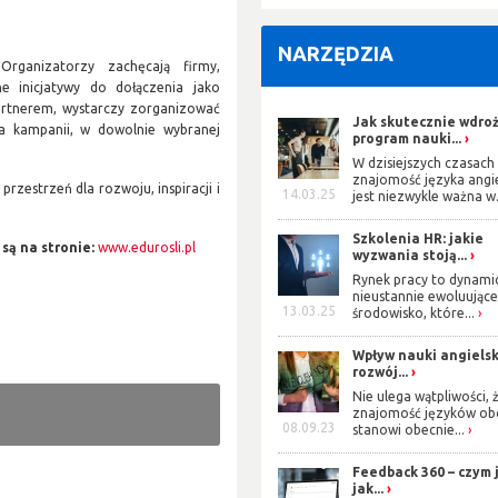
NARZĘDZIA
ganizatorzy zachęcają firmy,
e inicjatywy do dołączenia jako
artnerem, wystarczy zorganizować
Jak skutecznie wdro
ia kampanii, w dowolnie wybranej
program nauki...
W dzisiejszych czasach
znajomość języka angi
rzestrzeń dla rozwoju, inspiracji i
14.03.25
jest niezwykle ważna w.
Szkolenia HR: jakie
są na stronie:
www.edurosli.pl
wyzwania stoją...
Rynek pracy to dynami
nieustannie ewoluując
13.03.25
środowisko, które...
Wpływ nauki angiels
rozwój...
Nie ulega wątpliwości, 
znajomość języków ob
08.09.23
stanowi obecnie...
Feedback 360 – czym j
jak...