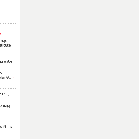
siąc
titute
 proste!
o
akość...
ektu,
eniają
 filmy,