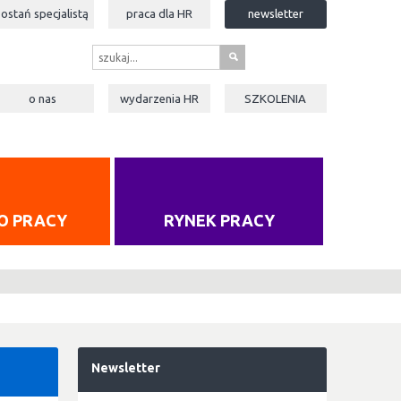
zostań specjalistą
praca dla
HR
newsletter
s
o nas
wydarzenia
HR
SZKOLENIA
O PRACY
RYNEK PRACY
"
Newsletter