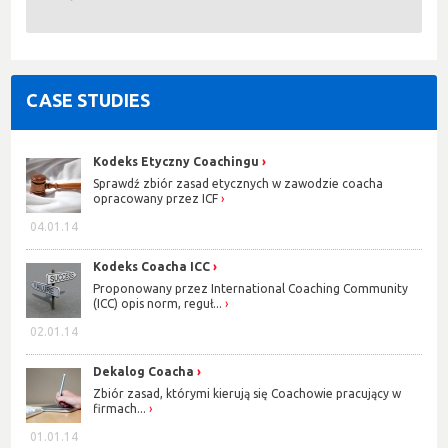
CASE STUDIES
Kodeks Etyczny Coachingu
Sprawdź zbiór zasad etycznych w zawodzie coacha
opracowany przez ICF
04.01.14
Kodeks Coacha ICC
Proponowany przez International Coaching Community
(ICC) opis norm, reguł...
02.01.14
Dekalog Coacha
Zbiór zasad, którymi kierują się Coachowie pracujący w
firmach...
01.01.14