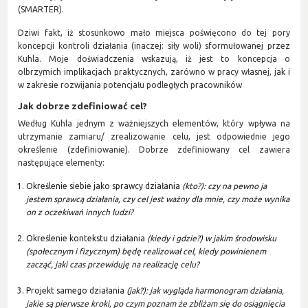
(SMARTER).
Dziwi fakt, iż stosunkowo mało miejsca poświęcono do tej pory
koncepcji kontroli działania (inaczej: siły woli) sformułowanej przez
Kuhla. Moje doświadczenia wskazują, iż jest to koncepcja o
olbrzymich implikacjach praktycznych, zarówno w pracy własnej, jak i
w zakresie rozwijania potencjału podległych pracowników
Jak dobrze zdefiniować cel?
Według Kuhla jednym z ważniejszych elementów, który wpływa na
utrzymanie zamiaru/ zrealizowanie celu, jest odpowiednie jego
określenie (zdefiniowanie). Dobrze zdefiniowany cel zawiera
następujące elementy:
Określenie siebie jako sprawcy działania
(kto?): czy na pewno ja
jestem sprawcą działania, czy cel jest ważny dla mnie, czy może wynika
on z oczekiwań innych ludzi?
Określenie kontekstu działania
(kiedy i gdzie?) w jakim środowisku
(społecznym i fizycznym) będę realizował cel, kiedy powinienem
zacząć, jaki czas przewiduję na realizację celu?
Projekt samego działania
(jak?): jak wygląda harmonogram działania,
jakie są pierwsze kroki, po czym poznam że zbliżam się do osiągnięcia