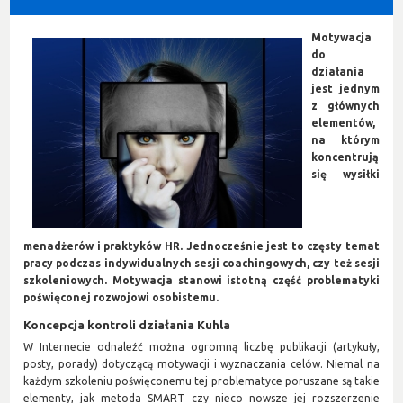
Motywacja
do
działania
jest jednym
z głównych
elementów,
na którym
koncentrują
się wysiłki
menadżerów i praktyków HR. Jednocześnie jest to częsty temat
pracy podczas indywidualnych sesji coachingowych, czy też sesji
szkoleniowych. Motywacja stanowi istotną część problematyki
poświęconej rozwojowi osobistemu.
Koncepcja kontroli działania Kuhla
W Internecie odnaleźć można ogromną liczbę publikacji (artykuły,
posty, porady) dotyczącą motywacji i wyznaczania celów. Niemal na
każdym szkoleniu poświęconemu tej problematyce poruszane są takie
elementy, jak metoda SMART czy nieco nowsze jej rozszerzenie