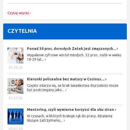
Czytaj więcej
CZYTELNIA
Ponad 30 proc. dorosłych Zetek jest zmęczonych...
Wypalenie cyfrowe wśród młodych. 32 proc. osób w wieku
18-29 lat...
03.08.26
Kierunki policealne bez matury w Cosinus....
Często zdarza się, że brak świadectwa dojrzałości może
być postrzegany jako...
05.05.26
Mentoring, czyli wymierne korzyści dla obu stron
W czasach, w których brakuje rąk do pracy, działania
służące zatrzymaniu...
09.05.24