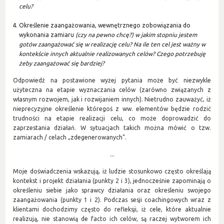
celu?
Określenie zaangażowania, wewnętrznego zobowiązania do
wykonania zamiaru
(czy na pewno chcę?) w jakim stopniu jestem
gotów zaangażować się w realizację celu? Na ile ten cel jest ważny w
kontekście innych aktualnie realizowanych celów? Czego potrzebuję
żeby zaangażować się bardziej?
Odpowiedź na postawione wyżej pytania może być niezwykle
użyteczna na etapie wyznaczania celów (zarówno związanych z
własnym rozwojem, jak i rozwijaniem innych). Nietrudno zauważyć, iż
nieprecyzyjne określenie któregoś z ww. elementów będzie rodzić
trudności na etapie realizacji celu, co może doprowadzić do
zaprzestania działań. W sytuacjach takich można mówić o tzw.
zamiarach / celach „zdegenerowanych”.
...
Moje doświadczenia wskazują, iż ludzie stosunkowo często określają
kontekst i projekt działania (punkty 2 i 3), jednocześnie zapominają o
określeniu siebie jako sprawcy działania oraz określeniu swojego
zaangażowania (punkty 1 i 2). Podczas sesji coachingowych wraz z
klientami dochodzimy często do refleksji, iż cele, które aktualnie
realizują, nie stanowią de facto ich celów, są raczej wytworem ich