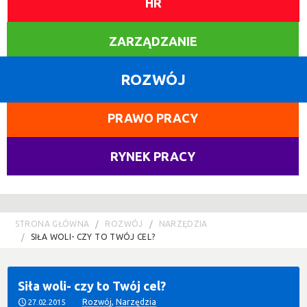
HR
ZARZĄDZANIE
ROZWÓJ
PRAWO PRACY
RYNEK PRACY
STRONA GŁÓWNA
ROZWÓJ
NARZĘDZIA
SIŁA WOLI- CZY TO TWÓJ CEL?
Siła woli- czy to Twój cel?
Rozwój
,
Narzędzia
27.02.2015