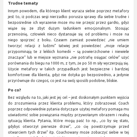
Trudne tematy
Innym powodem, dla którego klient wyraża siebie poprzez metafory
jest to, iż podczas sesji nierzadko porusza sprawy dla siebie trudne i
bezpośrednie ich wyrażenie może mu nie przejść przez gardło, gdyż
wiąże się ze zbyt dużym ładunkiem emocjonalnym. Stosując
przenośnię, człowiek nieco dystansuje się od problemu i może na
niego spojrzeć z boku
.
Czasem zamiast powiedzieć „nie umiem
tworzyć relacji z ludźmi” łatwiej jest powiedzieć „moje relacje
przypominają te z lekkich komedii – są powierzchowne i niewiele
znaczące” lub w miejsce wyznania „nie potrafię osiągać celów” użyć
porównania do biegu na 1000 m, z tym, że po 50 m siły wyczerpują się.
Użycie metafory w takich przypadkach jest bezpieczne i bardziej
komfortowe dla klienta, gdyż nie dotyka go bezpośrednio, a jedynie
przyrównuje do czegoś, co jest na swój sposób podobne, bliskie.
Po co?
Bez względu na to, jaki jest jej cel – jest doskonałym punktem wyjścia
do zrozumienia przez klienta problemu, który zobrazował. Coach
poprzez odpowiednie pytania dotyczące użytej metafory pomaga mu
uświadomić sobie powiązania między przywołanym obrazem i realną
sytuacją klienta. Pytania, które mogą paść to np., „co by się stało,
gdybyś otworzył pierwsze drzwi”, „co cię powstrzymuje przed
otwarciem tych drzwi” itp. Coachowany może zobaczyć siebie w tej