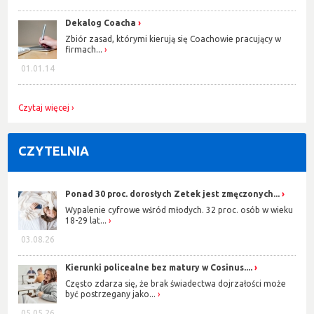
Dekalog Coacha
Zbiór zasad, którymi kierują się Coachowie pracujący w
firmach...
01.01.14
Czytaj więcej
CZYTELNIA
Ponad 30 proc. dorosłych Zetek jest zmęczonych...
Wypalenie cyfrowe wśród młodych. 32 proc. osób w wieku
18-29 lat...
03.08.26
Kierunki policealne bez matury w Cosinus....
Często zdarza się, że brak świadectwa dojrzałości może
być postrzegany jako...
05.05.26