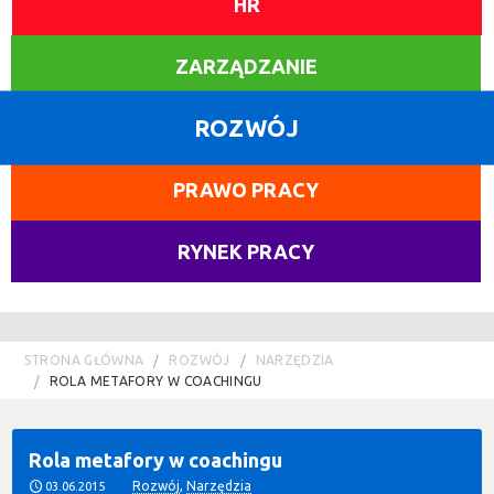
HR
ZARZĄDZANIE
ROZWÓJ
PRAWO PRACY
RYNEK PRACY
STRONA GŁÓWNA
ROZWÓJ
NARZĘDZIA
ROLA METAFORY W COACHINGU
Rola metafory w coachingu
Rozwój
,
Narzędzia
03.06.2015