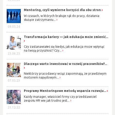
Mentoring, czyli wymierne korzyści dla obu stron
W czasach, w których brakuje rąk do pracy, działania
służące zatrzymaniu...
09.05.24
Transformacja kariery — jak edukacja może zmienić...
Czy zastanawiałeś się kiedyś, jak edukacja może wpłynąć
na twoją przyszłość? Czy...
23.06.23
Dlaczego warto inwestować w rozwój pracowników?...
Niektórzy pracodawcy wciąż zapominają, że prawdziwym
motorem napędowym...
07.05.23
Programy Mentoringowe metodą wsparcia rozwoju...
Każdy manager, właściciel firmy czy przedstawiciel
zespołu HR wie jak trudno jest...
21.12.22