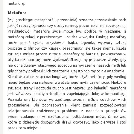
metaforę.
Metafora
(z j. greckiego: metaphorá - przenośnia) oznacza przeniesienie cech
jakiejś rzeczy, zjawiska czy osoby na inną, pozornie z nią niezwiązaną.
Przykładowo, metaforą życia może być podróż w nieznane, a
metaforą relacji z przełożonym – służba w wojsku. Funkcję metafory
może pełnić cytat, przysłowie, bajka, legenda, wytwory sztuki,
postacie z filmów czy książek, przedmioty, ale także niemal każda
sytuacja wzięta prosto z życia. Metafory są bardziej powszechne w
użytku niż nam się może wydawać. Stosujemy je zawsze wtedy, gdy
nie odnajdujemy właściwego sposobu na wyrażenie naszych myśli lub
gdy chcemy podkreślić ich znaczenie. Często robimy to nieświadomie.
Klient w trakcie sesji coachingowej może użyć metafory, gdy według
niego będzie ona najlepiej wyrażała jego myśli czy emocje. Niektóre
sytuacje, stany i odczucia trudno jest nazwać „po imieniu”i metafora
jest wówczas idealnym środkiem zapełniającym lukę w komunikacji.
Pozwala ona klientowi wyrazić sens swoich myśli, a coachowi – ich
zrozumienie. Dla zobrazowania: klient zamiast szczegółowego
relacjonowania codziennego problemu z nadaniem priorytetów
swoim zadaniom i w rezultacie ich odkładaniem mówi, iż nie wie,
które z dziesięciu dostępnych drzwi otworzyć, jako pierwsze i stoi
przez to w miejscu.