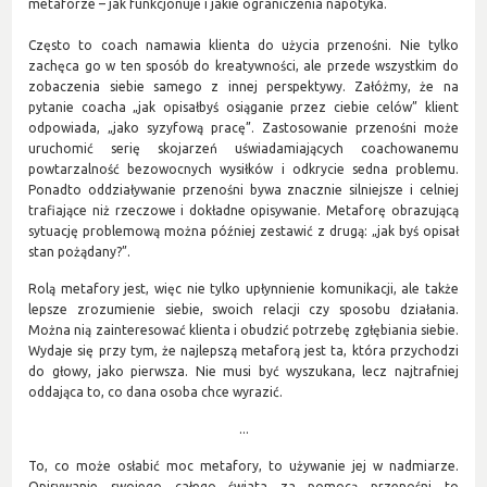
metaforze – jak funkcjonuje i jakie ograniczenia napotyka.
Często to coach namawia klienta do użycia przenośni. Nie tylko
zachęca go w ten sposób do kreatywności, ale przede wszystkim do
zobaczenia siebie samego z innej perspektywy. Załóżmy, że na
pytanie coacha „jak opisałbyś osiąganie przez ciebie celów” klient
odpowiada, „jako syzyfową pracę”. Zastosowanie przenośni może
uruchomić serię skojarzeń uświadamiających coachowanemu
powtarzalność bezowocnych wysiłków i odkrycie sedna problemu.
Ponadto oddziaływanie przenośni bywa znacznie silniejsze i celniej
trafiające niż rzeczowe i dokładne opisywanie. Metaforę obrazującą
sytuację problemową można później zestawić z drugą: „jak byś opisał
stan pożądany?”.
Rolą metafory jest, więc nie tylko upłynnienie komunikacji, ale także
lepsze zrozumienie siebie, swoich relacji czy sposobu działania.
Można nią zainteresować klienta i obudzić potrzebę zgłębiania siebie.
Wydaje się przy tym, że najlepszą metaforą jest ta, która przychodzi
do głowy, jako pierwsza. Nie musi być wyszukana, lecz najtrafniej
oddająca to, co dana osoba chce wyrazić.
...
To, co może osłabić moc metafory, to używanie jej w nadmiarze.
Opisywanie swojego całego świata za pomocą przenośni to