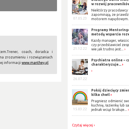
z poszukiwanie równowagi poprzez
w rozwój pracowników?
Niektórzy pracodawcy 
zapominają, że prawd
szłościowe. Warto jednak podkreślić,
07.05.23
motorem napędowym..
z formą, która bardzo dobrze wpisuje
nesie. Obie te formy są dynamiczne,
Programy Mentorin
dzieje, obie są interaktywne. Mają
metodą wsparcia rozw
Każdy manager, właścic
czy przedstawiciel zes
y grywalizacja nie mogą zastąpić
21.12.22
wie jak trudno jest...
tem.Trener, coach, doradca i
arczające dla wielopoziomowego
na zrozumieniu i rozwiązaniach
na trzech podstawowych poziomach:
Psychiatra online – c
cej informacji
www.manthey.pl
charakteryzuje...
acy z człowiekiem i jego rozwojem,
26.07.22
ój potrzebuje uważności, wymaga
 płynie z zewnątrz, rozumienia
wania tych perspektyw. I choćby ze
Pokój dziecięcy zmie
kilka chwil
ego robić szybko.
Pragniesz odmienić sw
potrzeb. Są jednak na rynku ludzie
kuchnię, łazienkę lub s
15.03.22
jednak wciąż brakuje...
bywaniem kompetencji, ale nadal
owód, dla którego rynek będzie
em - klasycznego spotkania grupy
Czytaj więcej
, grupowego szukania rozwiązań,