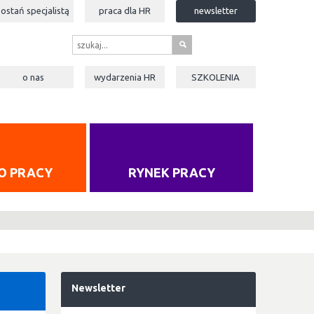
zostań specjalistą
praca dla
HR
newsletter
s
o nas
wydarzenia
HR
SZKOLENIA
O PRACY
RYNEK PRACY
Newsletter