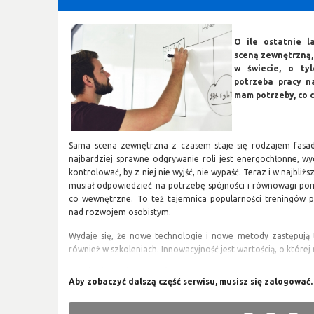
O ile ostatnie l
sceną zewnętrzną,
w świecie, o tyl
potrzeba pracy n
mam potrzeby, co c
Sama scena zewnętrzna z czasem staje się rodzajem fasady
najbardziej sprawne odgrywanie roli jest energochłonne, wy
kontrolować, by z niej nie wyjść, nie wypaść. Teraz i w najbliż
musiał odpowiedzieć na potrzebę spójności i równowagi po
co wewnętrzne. To też tajemnica popularności treningów p
nad rozwojem osobistym.
Wydaje się, że nowe technologie i nowe metody zastępują t
również w szkoleniach. Innowacyjność jest wartością, o które
Tradycja vs. innowacje
Rynek szkoleniowy w ostatnim roku zaczął się różnicować 
innowacjami. Ten proces będzie się pogłębiał, zmierzając d