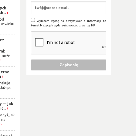
łych
h...
ród
Wyrażam zgodę na otrzymywanie informacji na
 w wieku
temat bieżących wydarzeń, nowości z branży HR
bez
rak
i może
ierne
n
rakuje
 służące
y — jak
ć...
edyś, jak
 na
stować