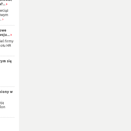
...
wciąż
ziwym
.
gowe
oju...
iel firmy
połu HR
zym się
niony w
oją
alon