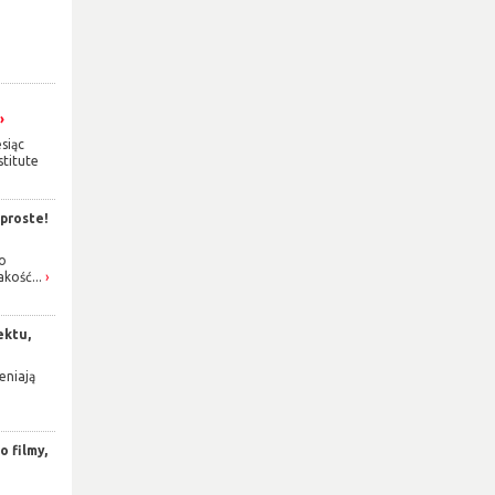
siąc
titute
 proste!
o
akość...
ektu,
eniają
 filmy,