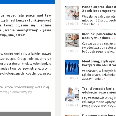
Ponad 30 proc. doros
Zetek jest zmęczonyc
ata wypełniała praca nad tzw.
Wypalenie cyfrowe wś
 czyli nad tym, jak funkcjonować
młodych. 32 proc. osób
03.08.26
18-29 lat...
e teraz pojawia się i rośnie
a „scenie wewnętrznej” - jakie
Kierunki policealne 
zuję, kim jestem
.
matury w Cosinus....
Często zdarza się, że b
świadectwa dojrzałośc
05.05.26
być postrzegany jako...
, społecznej roli, a każde, nawet
czerpujące. Grając rolę musimy się
Mentoring, czyli wym
szej przyszłości rynek szkoleń będzie
korzyści dla obu stro
między tym, co zewnętrzne, a tym,
W czasach, w których b
sychologicznych, coachingu, pracy
rąk do pracy, działania
09.05.24
zatrzymaniu...
e, które stosowaliśmy wcześniej -
Transformacja karier
j mówią niemal wszyscy.
edukacja może zmieni
Czy zastanawiałeś się ki
edukacja może wpłynąć
23.06.23
twoją przyszłość? Czy...
- tradycja zaczyna współistnieć z
o zrównoważenia rynku. Nie będzie
Dlaczego warto inwe