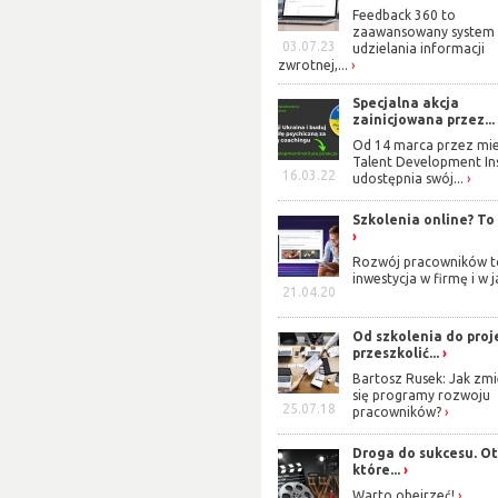
Feedback 360 to
ener, którego wiedza, umiejętności
zaawansowany system
ego klienci są treścią, bez której
03.07.23
udzielania informacji
zwrotnej,...
Specjalna akcja
zainicjowana przez...
erzy i coachowie - tacy, w których
Od 14 marca przez mie
 osobistym nieustannym rozwojem.
Talent Development Ins
16.03.22
udostępnia swój...
Szkolenia online? To
Rozwój pracowników t
inwestycja w firmę i w j
21.04.20
Od szkolenia do proj
przeszkolić...
Bartosz Rusek: Jak zmi
się programy rozwoju
25.07.18
pracowników?
Droga do sukcesu. Oto
które...
Warto obejrzeć!