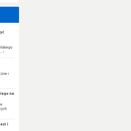
żyć
elskiego
..
czne i
e
kiego na
że
cych
est i