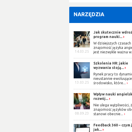
h kontekstach, przy jednoczesnej
iami, obawami, wątpliwościami,
NARZĘDZIA
szkoleniowego. Główne trendy tzw.
Jak skutecznie wdro
Sądzę, że nadchodzący czas będzie
program nauki...
ultury, jej rozumienia, nabywania,
W dzisiejszych czasach
znajomość języka angi
ię ważne to możliwość zakreślenia
14.03.25
jest niezwykle ważna w.
, zespołu, czy całej organizacji.
obserwuję dwa współzależne trendy:
Szkolenia HR: jakie
grupowy będzie ewoluował w kierunku
wyzwania stoją...
e. Nie tracąc z oczu kompetencji
Rynek pracy to dynami
jego akuszer, a nie sprawca. Jego
nieustannie ewoluując
e i chce się rozwijać, dostarczać
13.03.25
środowisko, które...
ć, intrygować.
Wpływ nauki angiels
rozwój...
ynku jest… rozwój własny, bycie w
Nie ulega wątpliwości, 
nauki, rozwoju profesjonalnego,
znajomość języków ob
08.09.23
stanowi obecnie...
szłości musi być na pierwszej linii
czeństwo. Musi integrować wiedzę
Feedback 360 – czym j
czną. Za wszystkimi nowoczesnymi
jak...
wiającymi, że są one atrakcyjne,