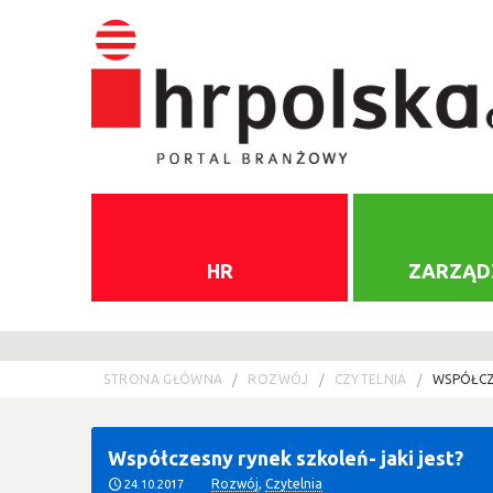
HR
ZARZĄD
STRONA GŁÓWNA
ROZWÓJ
CZYTELNIA
WSPÓŁCZ
Współczesny rynek szkoleń- jaki jest?
Rozwój
,
Czytelnia
24.10.2017