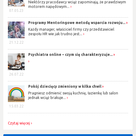
Niektórzy pracodawcy wciąż zapominają, że prawdziwym
motorem napędowym...
07.05.23
Programy Mentoringowe metodą wsparcia rozwoju...
Każdy manager, właściciel firmy czy przedstawiciel
zespołu HR wie jak trudno jest...
21.12.22
Psychiatra online – czym się charakteryzuje...
26.07.22
Pokój dziecięcy zmieniony w kilka chwil
Pragniesz odmienić swoją kuchnię, łazienkę lub salon
jednak wciąż brakuje...
15.03.22
Czytaj więcej