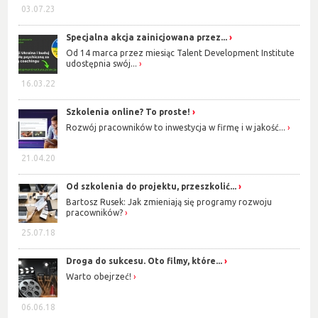
03.07.23
Specjalna akcja zainicjowana przez...
Od 14 marca przez miesiąc Talent Development Institute
udostępnia swój...
16.03.22
Szkolenia online? To proste!
Rozwój pracowników to inwestycja w firmę i w jakość...
21.04.20
Od szkolenia do projektu, przeszkolić...
Bartosz Rusek: Jak zmieniają się programy rozwoju
pracowników?
25.07.18
Droga do sukcesu. Oto filmy, które...
Warto obejrzeć!
06.06.18