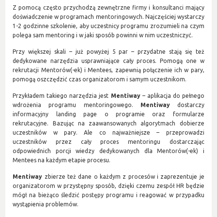
Z pomocą często przychodzą zewnętrzne firmy i konsultanci mający
doświadczenie w programach mentoringowych. Najczęściej wystarczy
1-2 godzinne szkolenie, aby uczestnicy programu zrozumieli na czym
polega sam mentoring i w jaki sposób powinni w nim uczestniczyć.
Przy większej skali – już powyżej 5 par – przydatne stają się też
dedykowane narzędzia usprawniające cały proces. Pomogą one w
rekrutacji Mentorów(-ek) i Mentees, zapewnią połączenie ich w pary,
pomogą oszczędzić czas organizatorom i samym uczestnikom.
Przykładem takiego narzędzia jest
Mentiway
– aplikacja do pełnego
wdrożenia programu mentoringowego.
Mentiway
dostarczy
informacyjny landing page o programie oraz formularze
rekrutacyjne. Bazując na zaawansowanych algorytmach dobierze
uczestników w pary. Ale co najważniejsze – przeprowadzi
uczestników przez cały proces mentoringu dostarczając
odpowiednich porcji wiedzy dedykowanych dla Mentorów(-ek) i
Mentees na każdym etapie procesu.
Mentiway
zbierze też dane o każdym z procesów i zaprezentuje je
organizatorom w przystępny sposób, dzięki czemu zespół HR będzie
mógł na bieżąco śledzić postępy programu i reagować w przypadku
wystąpienia problemów.