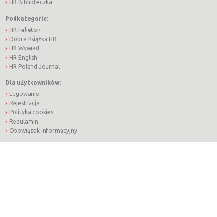
HR Biblioteczka
Podkategorie:
HR Felieton
Dobra Książka HR
HR Wywiad
HR English
HR Poland Journal
Dla użytkowników:
Logowanie
Rejestracja
Polityka cookies
Regulamin
Obowiązek informacyjny