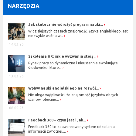
NARZĘDZIA
Jak skutecznie wdrożyć program nauki...
W dzisiejszych czasach znajomość języka angielskiego jest
niezwykle ważna w...
14.03.25
Szkolenia HR: jakie wyzwania stoją...
Rynek pracy to dynamiczne i nieustannie ewoluujące
środowisko, które...
13.03.25
Wpływ nauki angielskiego na rozwój...
Nie ulega wątpliwości, że znajomość języków obcych
stanowi obecnie...
08.09.23
Feedback 360 – czym jest i jak...
Feedback 360 to zaawansowany system udzielania
informacji zwrotnej,...