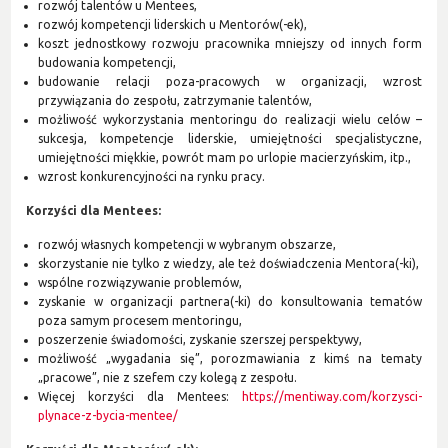
rozwój talentów u Mentees,
rozwój kompetencji liderskich u Mentorów(-ek),
koszt jednostkowy rozwoju pracownika mniejszy od innych form
budowania kompetencji,
budowanie relacji poza-pracowych w organizacji, wzrost
przywiązania do zespołu, zatrzymanie talentów,
możliwość wykorzystania mentoringu do realizacji wielu celów –
sukcesja, kompetencje liderskie, umiejętności specjalistyczne,
umiejętności miękkie, powrót mam po urlopie macierzyńskim, itp.,
wzrost konkurencyjności na rynku pracy.
Korzyści dla Mentees:
rozwój własnych kompetencji w wybranym obszarze,
skorzystanie nie tylko z wiedzy, ale też doświadczenia Mentora(-ki),
wspólne rozwiązywanie problemów,
zyskanie w organizacji partnera(-ki) do konsultowania tematów
poza samym procesem mentoringu,
poszerzenie świadomości, zyskanie szerszej perspektywy,
możliwość „wygadania się”, porozmawiania z kimś na tematy
„pracowe”, nie z szefem czy kolegą z zespołu.
Więcej korzyści dla Mentees:
https://mentiway.com/korzysci-
plynace-z-bycia-mentee/