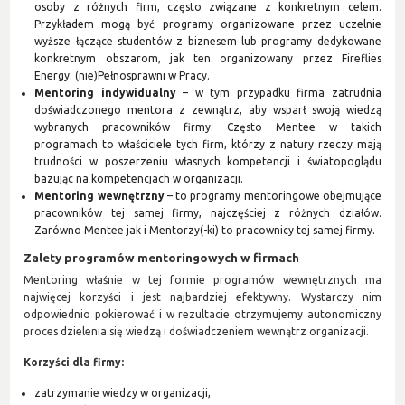
osoby z różnych firm, często związane z konkretnym celem.
Przykładem mogą być programy organizowane przez uczelnie
wyższe łączące studentów z biznesem lub programy dedykowane
konkretnym obszarom, jak ten organizowany przez Fireflies
Energy: (nie)Pełnosprawni w Pracy.
Mentoring indywidualny
– w tym przypadku firma zatrudnia
doświadczonego mentora z zewnątrz, aby wsparł swoją wiedzą
wybranych pracowników firmy. Często Mentee w takich
programach to właściciele tych firm, którzy z natury rzeczy mają
trudności w poszerzeniu własnych kompetencji i światopoglądu
bazując na kompetencjach w organizacji.
Mentoring wewnętrzny
– to programy mentoringowe obejmujące
pracowników tej samej firmy, najczęściej z różnych działów.
Zarówno Mentee jak i Mentorzy(-ki) to pracownicy tej samej firmy.
Zalety programów mentoringowych w firmach
Mentoring właśnie w tej formie programów wewnętrznych ma
najwięcej korzyści i jest najbardziej efektywny. Wystarczy nim
odpowiednio pokierować i w rezultacie otrzymujemy autonomiczny
proces dzielenia się wiedzą i doświadczeniem wewnątrz organizacji.
Korzyści dla firmy:
zatrzymanie wiedzy w organizacji,