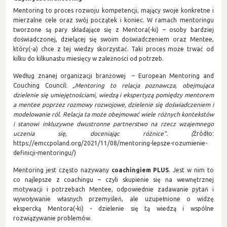
Mentoring to proces rozwoju kompetencji, mający swoje konkretne i
mierzalne cele oraz swój początek i koniec. W ramach mentoringu
tworzone są pary składające się z Mentora(-ki) – osoby bardziej
doświadczonej, dzielącej się swoim doświadczeniem oraz Mentee,
który(-a) chce z tej wiedzy skorzystać. Taki proces może trwać od
kilku do kilkunastu miesięcy w zależności od potrzeb.
Według znanej organizacji branżowej – European Mentoring and
Couching Council:
„Mentoring to relacja poznawcza, obejmująca
dzielenie się umiejętnościami, wiedzą i ekspertyzą pomiędzy mentorem
a mentee poprzez rozmowy rozwojowe, dzielenie się doświadczeniem i
modelowanie ról. Relacja ta może obejmować wiele różnych kontekstów
i stanowi inkluzywne dwustronne partnerstwo na rzecz wzajemnego
uczenia się, doceniając różnice”. (
Źródło:
https://emccpoland.org/2021/11/08/mentoring-lepsze-rozumienie-
definicji-mentoringu/)
Mentoring jest często nazywany
coachingiem PLUS
. Jest w nim to
co najlepsze z coachingu – czyli skupienie się na wewnętrznej
motywacji i potrzebach Mentee, odpowiednie zadawanie pytań i
wywoływanie własnych przemyśleń, ale uzupełnione o widzę
ekspercką Mentora(-ki) - dzielenie się tą wiedzą i wspólne
rozwiązywanie problemów.