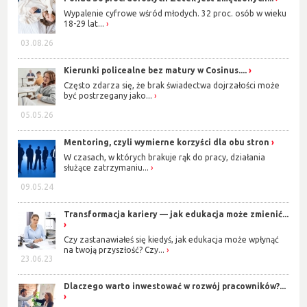
Wypalenie cyfrowe wśród młodych. 32 proc. osób w wieku
18-29 lat...
03.08.26
Kierunki policealne bez matury w Cosinus....
Często zdarza się, że brak świadectwa dojrzałości może
być postrzegany jako...
05.05.26
Mentoring, czyli wymierne korzyści dla obu stron
W czasach, w których brakuje rąk do pracy, działania
służące zatrzymaniu...
09.05.24
Transformacja kariery — jak edukacja może zmienić...
Czy zastanawiałeś się kiedyś, jak edukacja może wpłynąć
na twoją przyszłość? Czy...
23.06.23
Dlaczego warto inwestować w rozwój pracowników?...