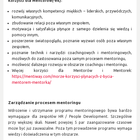
Korzyści dla Mentorów(-ek):
rozwój własnych kompetencji miękkich – liderskich, przywódczych,
komunikacyjnych,
zbudowanie relacji poza własnym zespołem,
motywacja i satysfakcja płynące z samego dzielenia się wiedzą i
pomocy innym,
poszerzenie światopoglądu, poznanie wyzwań osób poza własnym
zespołem,
poznanie technik i narzędzi coachingowych i mentoringowych,
możliwych do zastosowania poza samym procesem mentoringu,
możliwość dalszego rozwoju w obszarze coachingu i mentoringu.
Więcej korzyści dla Mentorów i Mentorek:
https://mentiway.com/morze-korzysci-plynacych-z-bycia-
mentorem-mentorka/
Zarządzanie procesem mentoringu
Wdrożenie i utrzymanie programu mentoringowego bywa bardzo
wymagające dla zespołów HR / People Development. Szczególnie
przy większej skali. Nawet powyżej 5 par zaangażowanie czasowe
może być już zauważalne. Poza tym prowadzenie programu wymaga
wiedzy i doświadczenia w tym obszarze.