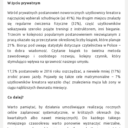
W życiu prywatnym
Wśród prywatnych postanowień noworocznych użytkownicy kreatora
najczęściej wybierali schudnięcie (aż 41%). Na drugim miejscu znalazły
się regularne ćwiczenia fizyczne (32%), część użytkowników
wskazywała szeroko pojęte treningi z instruktorem, inni bieganie.
Trzecim w kolejności popularnym postanowieniem niezwiązanym z
pracą okazało się przeczytanie określonej liczby książek, które planuje
21%. Biorąc pod uwagę statystyki dotyczące czytelnictwa w Polsce –
to dobra wiadomość. Czytanie książek to świetna metoda
zawodowego i osobistego rozwoju, kolejny czynnik, który
stymulująco wpływa na sprawność naszego umysłu.
17,5% postanowiło w 2016 roku oszczędzać, a niewiele mniej (17%)
zrobić prawo jazdy. Pojawiły się także cele matrymonialne – 7%
użytkowników kreatora wyraziło chęć znalezienia męża lub żony w
ciągu najbliższych dwunastu miesięcy.
Co dalej?
Warto pamiętać, by działania umożliwiające realizację rocznych
celów zaplanować systematycznie, w krótszych okresach (np.
kwartalnych albo nawet miesięcznych). Do każdego takiego
mniejszego czasookresu warto ponownie wyznaczyć mierzalne,