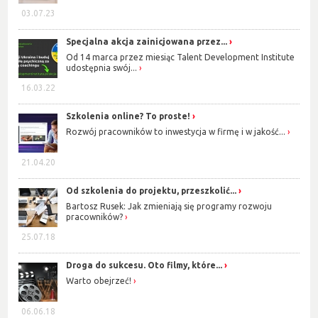
03.07.23
Specjalna akcja zainicjowana przez...
Od 14 marca przez miesiąc Talent Development Institute
udostępnia swój...
16.03.22
Szkolenia online? To proste!
Rozwój pracowników to inwestycja w firmę i w jakość...
21.04.20
Od szkolenia do projektu, przeszkolić...
Bartosz Rusek: Jak zmieniają się programy rozwoju
pracowników?
25.07.18
Droga do sukcesu. Oto filmy, które...
Warto obejrzeć!
06.06.18