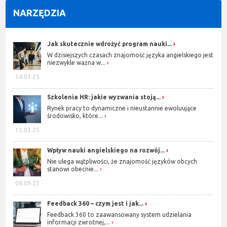
NARZĘDZIA
Jak skutecznie wdrożyć program nauki...
W dzisiejszych czasach znajomość języka angielskiego jest
niezwykle ważna w...
14.03.25
Szkolenia HR: jakie wyzwania stoją...
Rynek pracy to dynamiczne i nieustannie ewoluujące
środowisko, które...
13.03.25
Wpływ nauki angielskiego na rozwój...
Nie ulega wątpliwości, że znajomość języków obcych
stanowi obecnie...
08.09.23
Feedback 360 – czym jest i jak...
Feedback 360 to zaawansowany system udzielania
informacji zwrotnej,...