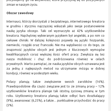
zmian w naszym życiu.
Obszar zawodowy
Internauci, którzy skorzystali z bezpłatnego, internetowego kreatora
w grudniu i styczniu najczęściej wskazali jako swoje postanowienie
naukę języka obcego. Taki cel wyznaczyło aż 42% użytkowników
kreatora. Najchętniej wybieranym językiem był angielski, a po nim co
ciekawe chiński. W dalszej kolejności pojawiły się języki: hiszpański,
niemiecki, rosyjski oraz francuski. Nie ma wątpliwości co do tego, że
znajomość języków obcych jest jednym z kluczowych wymogów
kwalifikacyjnych coraz większej ilości ofert pracy. Zwiększa się też
nasza mobilność i chęć do podróżowania również w celach
prywatnych. Warto pamiętać, że nauka języków obcych uznawana jest
za jedną z najlepszych metod na utrzymanie mózgu w dobrej
kondycji, również w podeszłym wieku.
Polacy planują także zwiększenie swoich zarobków (16%).
Prawdopodobnie dla części związane jest to ze zmianą pracy – 12%
użytkowników kreatora planuje tak istotną życiową zmianę w tym
roku. Użytkownicy kreatora planują także odbyć kurs doszkalający
(9%), awansować (6,25%), a także… punktualnie przychodzić do pracy
(5%).