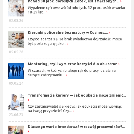
Ponad 30 proc. dorosłych Zetek jest zmęczonych...
Wypalenie cyfrowe wśród młodych. 32 proc. osób w wieku
18-29 lat...
03.08.26
Kierunki policealne bez matury w Cosinus....
Często zdarza się, że brak świadectwa dojrzałości może
być postrzegany jako...
05.05.26
Mentoring, czyli wymierne korzyści dla obu stron
W czasach, w których brakuje rąk do pracy, działania
służące zatrzymaniu...
09.05.24
Transformacja kariery — jak edukacja może zmienić...
Czy zastanawiałeś się kiedyś, jak edukacja może wpłynąć
na twoją przyszłość? Czy...
23.06.23
Dlaczego warto inwestować w rozwój pracowników?...