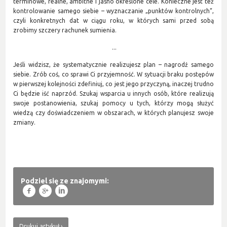
terminowe, realne, ambitne i jasno określone cele. Konieczne jest też
kontrolowanie samego siebie – wyznaczanie „punktów kontrolnych”,
czyli konkretnych dat w ciągu roku, w których sami przed sobą
zrobimy szczery rachunek sumienia.
...
Jeśli widzisz, że systematycznie realizujesz plan – nagrodź samego
siebie. Zrób coś, co sprawi Ci przyjemność. W sytuacji braku postępów
w pierwszej kolejności zdefiniuj, co jest jego przyczyną, inaczej trudno
Ci będzie iść naprzód. Szukaj wsparcia u innych osób, które realizują
swoje postanowienia, szukaj pomocy u tych, którzy mogą służyć
wiedzą czy doświadczeniem w obszarach, w których planujesz swoje
zmiany.
Podziel się ze znajomymi:
f
g
l
Drukuj artykuł