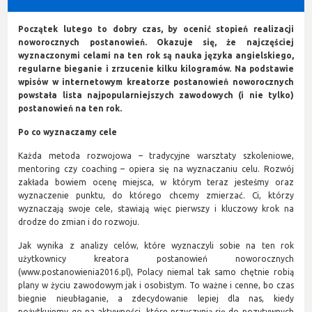
Początek lutego to dobry czas, by ocenić stopień realizacji
noworocznych postanowień. Okazuje się, że najczęściej
wyznaczonymi celami na ten rok są nauka języka angielskiego,
regularne bieganie i zrzucenie kilku kilogramów. Na podstawie
wpisów w internetowym kreatorze postanowień noworocznych
powstała lista najpopularniejszych zawodowych (i nie tylko)
postanowień na ten rok.
Po co wyznaczamy cele
Każda metoda rozwojowa – tradycyjne warsztaty szkoleniowe,
mentoring czy coaching – opiera się na wyznaczaniu celu. Rozwój
zakłada bowiem ocenę miejsca, w którym teraz jesteśmy oraz
wyznaczenie punktu, do którego chcemy zmierzać. Ci, którzy
wyznaczają swoje cele, stawiają więc pierwszy i kluczowy krok na
drodze do zmian i do rozwoju.
Jak wynika z analizy celów, które wyznaczyli sobie na ten rok
użytkownicy kreatora postanowień noworocznych
(www.postanowienia2016.pl), Polacy niemal tak samo chętnie robią
plany w życiu zawodowym jak i osobistym. To ważne i cenne, bo czas
biegnie nieubłaganie, a zdecydowanie lepiej dla nas, kiedy
pożytkujemy go na aktywności, które przyczynią się do pozytywnych