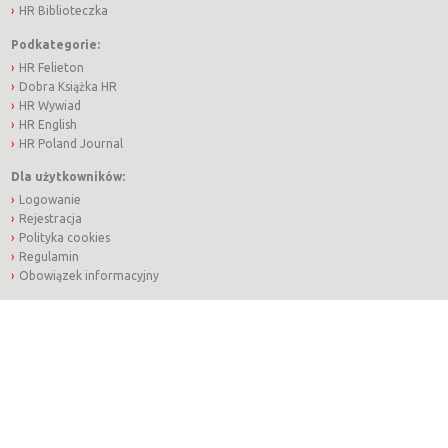
HR Biblioteczka
Podkategorie:
HR Felieton
Dobra Książka HR
HR Wywiad
HR English
HR Poland Journal
Dla użytkowników:
Logowanie
Rejestracja
Polityka cookies
Regulamin
Obowiązek informacyjny