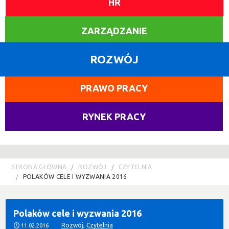
HR
ZARZĄDZANIE
ROZWÓJ
PRAWO PRACY
RYNEK PRACY
STRONA GŁÓWNA
ROZWÓJ
CZYTELNIA
POLAKÓW CELE I WYZWANIA 2016
Polaków cele i wyzwania 2016
Rozwój
,
Czytelnia
11.02.2016