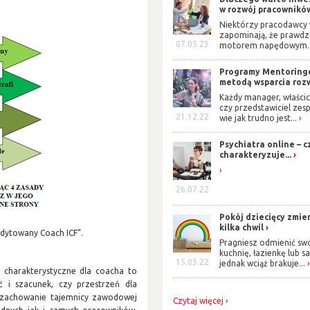
w rozwój pracowników?
Niektórzy pracodawcy 
zapominają, że prawd
07.05.23
motorem napędowym..
Programy Mentorin
metodą wsparcia rozw
Każdy manager, właścic
czy przedstawiciel zes
21.12.22
wie jak trudno jest...
Psychiatra online – c
charakteryzuje...
26.07.22
Pokój dziecięcy zmie
kilka chwil
edytowany Coach ICF”.
Pragniesz odmienić sw
kuchnię, łazienkę lub s
15.03.22
jednak wciąż brakuje...
y charakterystyczne dla coacha to
ć i szacunek, czy przestrzeń dla
to zachowanie tajemnicy zawodowej
Czytaj więcej