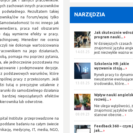
adnych jak i samych pracowników.
cych zachowań innych pracowników
y podwładnego. Rezultatem takiej
NARZĘDZIA
ownika/ów na forum/wyżej tylko
Samoświadomość to nic innego jak
menedżera, praca nad obszarami
Jak skutecznie wdro
 dają wymierne efekty w pracy.
program nauki...
chingowej. Menedżer nie ocenia
W dzisiejszych czasach
 czyli nie dokonuje wartościowania
znajomość języka angi
pracownikiem na jego działaniach,
14.03.25
jest niezwykle ważna w.
sobą, pomaga mu poprzez pytania,
a, ale jednocześnie pozostawia mu
Szkolenia HR: jakie
gażowanie i podejmowane decyzje.
wyzwania stoją...
mi z podstawowych warunków, które
Rynek pracy to dynami
nieustannie ewoluując
spólnej pracy z przełożonym. Jeśli
13.03.25
środowisko, które...
zi tutaj o precyzyjne ustalenie z
runki do samodzielnego działania
Wpływ nauki angiels
 bardziej niepożądanych efektów
rozwój...
 kierownika lub odwrotnie.
Nie ulega wątpliwości, 
znajomość języków ob
08.09.23
stanowi obecnie...
pital Institute przeprowadzone na
 poddane badaniu na całym świecie
Feedback 360 – czym j
nikację, medycynę, IT, media, NGO,
jak...