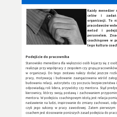
Każdy menedżer
m
celów i zadań 
organizacji. To 
pracodawców wobec
metod i podejś
personelem. Zna
coachingowe w pr
tego kultura coac
Podejście do pracownika
Stanowisko menedżera dla większości osób kojarzy się z osobą
realizuje przy współpracy z zespołem czy grupą pracowników
w organizacji. Do tego zestawu należy dodać jeszcze rozl
pracy, motywację i budowanie zaangażowania wśród załogi
budowaniu relacji, autorytetu czy poczuciu bezpieczeństwa i
odpowiadają roli lidera, przywódcy czy mentora. Stąd predy
kierownicy, którzy swoją postawą i zachowaniem przypomina
mentora. W podejściu coachingowym istotą jest relacja pom
nastawienie na ludzi, inspirowanie do zmiany zachowań, odp
czyli jego sukcesy w pracy zawodowej. Zatem pierwszym
coachem jest stosowanie poniższych zasad podejścia do praco