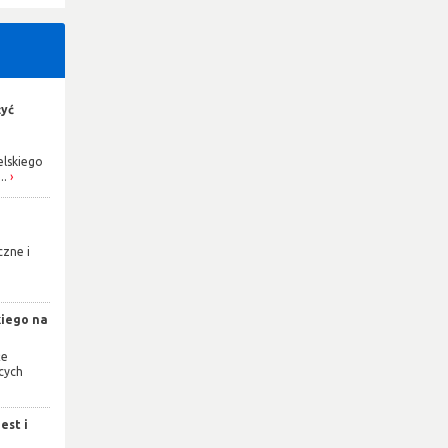
żyć
elskiego
..
czne i
e
kiego na
że
cych
est i