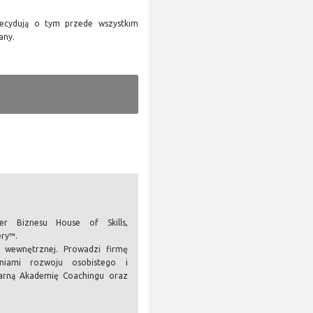
ecydują o tym przede wszystkim
any.
er Biznesu House of Skills,
ery™.
i wewnętrznej. Prowadzi firmę
niami rozwoju osobistego i
arną Akademię Coachingu oraz