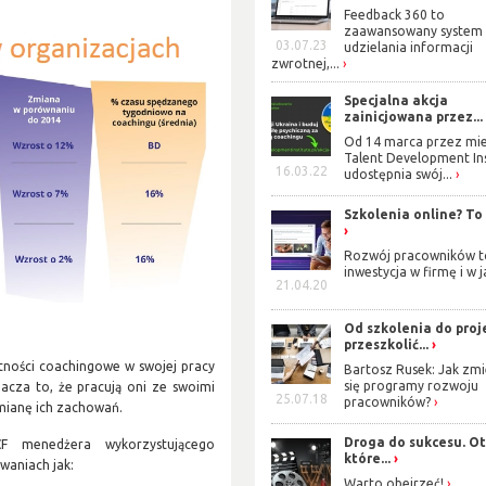
Feedback 360 to
zaawansowany system
03.07.23
udzielania informacji
zwrotnej,...
Specjalna akcja
zainicjowana przez...
Od 14 marca przez mie
Talent Development Ins
16.03.22
udostępnia swój...
Szkolenia online? To
Rozwój pracowników t
inwestycja w firmę i w j
21.04.20
Od szkolenia do proj
przeszkolić...
tności coachingowe w swojej pracy
Bartosz Rusek: Jak zmi
się programy rozwoju
nacza to, że pracują oni ze swoimi
25.07.18
pracowników?
zmianę ich zachowań.
Droga do sukcesu. Oto
CF menedżera wykorzystującego
które...
waniach jak:
Warto obejrzeć!