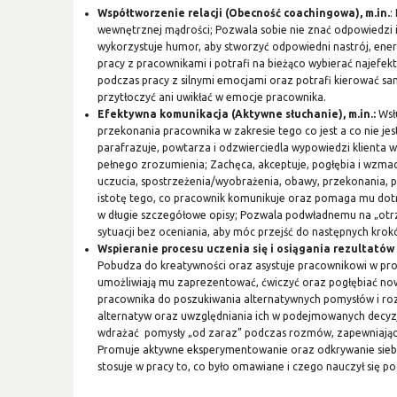
Współtworzenie relacji (Obecność coachingowa), m.in.
:
wewnętrznej mądrości; Pozwala sobie nie znać odpowiedzi 
wykorzystuje humor, aby stworzyć odpowiedni nastrój, ene
pracy z pracownikami i potrafi na bieżąco wybierać najefe
podczas pracy z silnymi emocjami oraz potrafi kierować sam
przytłoczyć ani uwikłać w emocje pracownika.
Efektywna komunikacja (Aktywne słuchanie), m.in.:
Wsł
przekonania pracownika w zakresie tego co jest a co nie j
parafrazuje, powtarza i odzwierciedla wypowiedzi klienta w 
pełnego zrozumienia; Zachęca, akceptuje, pogłębia i wzma
uczucia, spostrzeżenia/wyobrażenia, obawy, przekonania, p
istotę tego, co pracownik komunikuje oraz pomaga mu dot
w długie szczegółowe opisy; Pozwala podwładnemu na „otrząś
sytuacji bez oceniania, aby móc przejść do następnych krok
Wspieranie procesu uczenia się i osiągania rezultatów 
Pobudza do kreatywności oraz asystuje pracownikowi w proc
umożliwiają mu zaprezentować, ćwiczyć oraz pogłębiać no
pracownika do poszukiwania alternatywnych pomysłów i ro
alternatyw oraz uwzględniania ich w podejmowanych dec
wdrażać pomysły „od zaraz” podczas rozmów, zapewniając
Promuje aktywne eksperymentowanie oraz odkrywanie siebi
stosuje w pracy to, co było omawiane i czego nauczył się
...