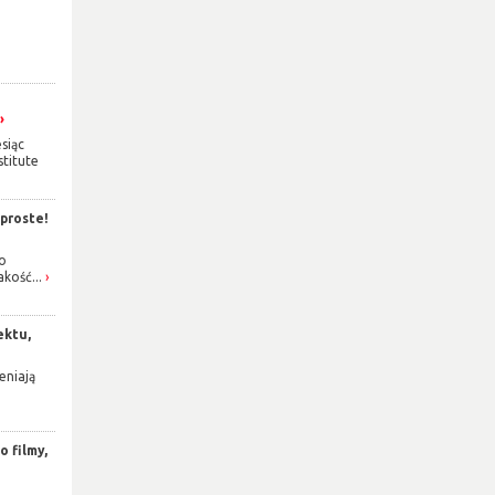
siąc
titute
 proste!
o
akość...
ektu,
eniają
 filmy,