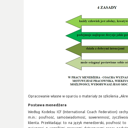
Opracowanie własne w oparciu o materiały ze szkolenia „Akr
Postawa menedżera
Według Kodeksu ICF (International Coach Federation) cech
m.in.: poufność, samoświadomość, suwerenność, życzliwoś
klienta. Przekładając to na język menedżerski, poufność 