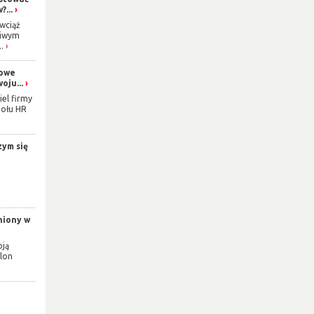
...
wciąż
ziwym
.
gowe
oju...
iel firmy
połu HR
zym się
niony w
oją
alon