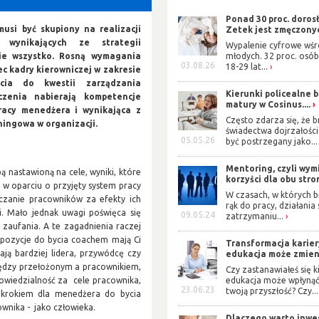
Ponad 30 proc. doros
usi być skupiony na realizacji
Zetek jest zmęczonyc
wynikających ze strategii
Wypalenie cyfrowe wś
nie wszystko. Rosną wymagania
młodych. 32 proc. osób
03.08.26
18-29 lat...
 kadry kierowniczej w zakresie
cia do kwestii zarządzania
Kierunki policealne 
czenia nabierają kompetencje
matury w Cosinus....
acy menedżera i wynikająca z
Często zdarza się, że b
hingowa w organizacji.
świadectwa dojrzałośc
05.05.26
być postrzegany jako...
Mentoring, czyli wym
 nastawioną na cele, wyniki, które
korzyści dla obu stro
 w oparciu o przyjęty system pracy
W czasach, w których b
iczanie pracowników za efekty ich
rąk do pracy, działania
. Mało jednak uwagi poświęca się
09.05.24
zatrzymaniu...
 zaufania. A te zagadnienia raczej
spozycje do bycia coachem mają Ci
Transformacja karier
ją bardziej lidera, przywódcę czy
edukacja może zmieni
iędzy przełożonym a pracownikiem,
Czy zastanawiałeś się ki
owiedzialność za cele pracownika,
edukacja może wpłynąć
23.06.23
twoją przyszłość? Czy...
 krokiem dla menedżera do bycia
wnika - jako człowieka.
Dlaczego warto inwe