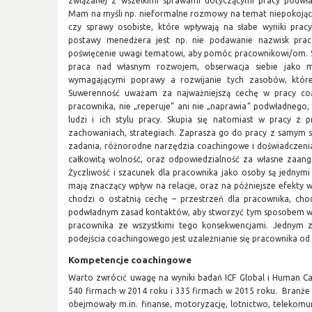
związanej z wszelkimi sprawami dotyczącymi pracy podwł
Mam na myśli np. nieformalne rozmowy na temat niepokoją
czy sprawy osobiste, które wpływają na słabe wyniki prac
postawy menedżera jest np. nie podawanie nazwisk prac
poświęcenie uwagi tematowi, aby pomóc pracownikowi/om. 
praca nad własnym rozwojem, obserwacja siebie jako 
wymagającymi poprawy a rozwijanie tych zasobów, które
Suwerenność uważam za najważniejszą cechę w pracy coa
pracownika, nie „reperuje” ani nie „naprawia” podwładnego,
ludzi i ich stylu pracy. Skupia się natomiast w pracy z 
zachowaniach, strategiach. Zaprasza go do pracy z samym 
zadania, różnorodne narzędzia coachingowe i doświadczeni
całkowitą wolność, oraz odpowiedzialność za własne zaan
Życzliwość i szacunek dla pracownika jako osoby są jedny
mają znaczący wpływ na relacje, oraz na późniejsze efekty w
chodzi o ostatnią cechę – przestrzeń dla pracownika, chod
podwładnym zasad kontaktów, aby stworzyć tym sposobem wa
pracownika ze wszystkimi tego konsekwencjami. Jednym z
podejścia coachingowego jest uzależnianie się pracownika od
Kompetencje coachingowe
Warto zwrócić uwagę na wyniki badań ICF Global i Human Ca
540 firmach w 2014 roku i 335 firmach w 2015 roku. Branże
obejmowały m.in. finanse, motoryzację, lotnictwo, telekomu