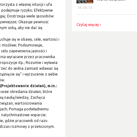
 Korzysta z własnej intuicji i ufa
06.06.18
i podejmuje ryzyko; Efektywnie
rgię; Dostrzega wiele sposobów
ktywniejsze; Okazuje pewność
Czytaj więcej
ym sobą, aby nie dać się
uchuje się w obawy, cele, wartości i
est możliwe; Podsumowuje,
celu zapewnienia jasności i
cnia wyrażane przez pracownika
ropozycje itp.; Rozumie i wyławia
rzeć do sedna zamiast wdawać się
nięcie się” i wyrzucenie z siebie
ów.
(Projektowanie działań), m.in.:
esie określania działań, które
wą naukę/wiedzę; Zachęca
związań, wartościowania
yzjach; Pomaga podwładnemu
 natychmiastowe wsparcie;
e, gdzie pracownik od razu
 podczas rozmowy z przełożonym.