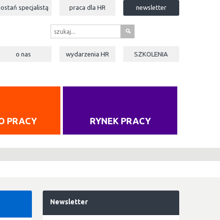
zostań specjalistą
praca dla
HR
newsletter
s
o nas
wydarzenia
HR
SZKOLENIA
O PRACY
RYNEK PRACY
Newsletter