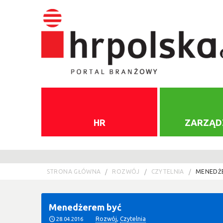
HR
ZARZĄD
STRONA GŁÓWNA
ROZWÓJ
CZYTELNIA
MENEDŻ
Menedżerem być
Rozwój
,
Czytelnia
28.04.2016