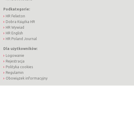
Podkategorie:
HR Felieton
Dobra Książka HR
HR Wywiad
HR English
HR Poland Journal
Dla użytkowników:
Logowanie
Rejestracja
Polityka cookies
Regulamin
Obowiązek informacyjny