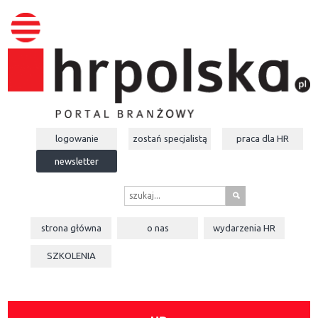
logowanie
zostań specjalistą
praca dla
HR
newsletter
s
strona główna
o nas
wydarzenia
HR
SZKOLENIA