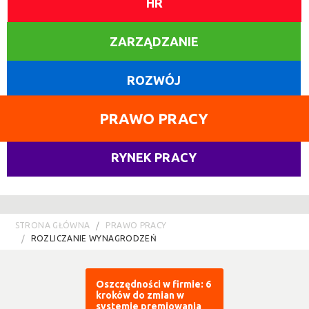
HR
ZARZĄDZANIE
ROZWÓJ
PRAWO PRACY
RYNEK PRACY
STRONA GŁÓWNA
PRAWO PRACY
ROZLICZANIE WYNAGRODZEŃ
Oszczędności w firmie: 6
kroków do zmian w
systemie premiowania