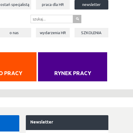
zostań specjalistą
praca dla
HR
newsletter
s
o nas
wydarzenia
HR
SZKOLENIA
O PRACY
RYNEK PRACY
Newsletter