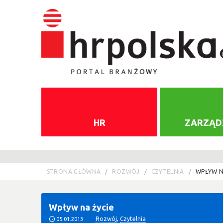
HR
ZARZĄD
STRONA GŁÓWNA
ROZWÓJ
CZYTELNIA
WPŁYW N
Wpływ na życie
Rozwój
,
Czytelnia
05.01.2013