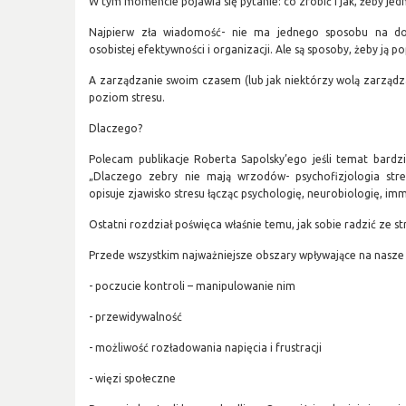
W tym momencie pojawia się pytanie: co zrobić i jak, żeby je
Najpierw zła wiadomość- nie ma jednego sposobu na dop
osobistej efektywności i organizacji. Ale są sposoby, żeby ją p
A zarządzanie swoim czasem (lub jak niektórzy wolą zarządz
poziom stresu.
Dlaczego?
Polecam publikacje Roberta Sapolsky’ego jeśli temat bardzie
„Dlaczego zebry nie mają wrzodów- psychofizjologia str
opisuje zjawisko stresu łącząc psychologię, neurobiologię, im
Ostatni rozdział poświęca właśnie temu, jak sobie radzić ze s
Przede wszystkim najważniejsze obszary wpływające na nasze r
- poczucie kontroli – manipulowanie nim
- przewidywalność
- możliwość rozładowania napięcia i frustracji
- więzi społeczne