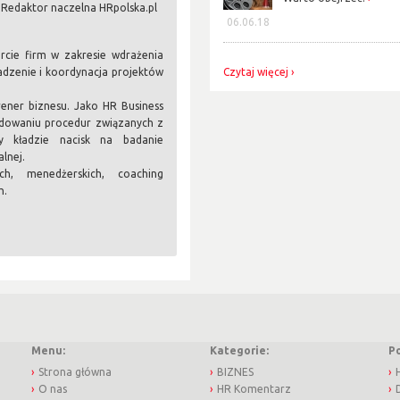
 Redaktor naczelna HRpolska.pl
06.06.18
arcie firm w zakresie wdrażenia
dzenie i koordynacja projektów
Czytaj więcej
rener biznesu. Jako HR Business
budowaniu procedur związanych z
 kładzie nacisk na badanie
lnej.
h, menedżerskich, coaching
h.
Menu:
Kategorie:
P
Strona główna
BIZNES
O nas
HR Komentarz