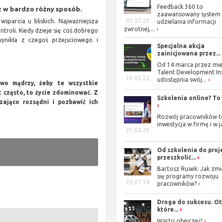
Feedback 360 to
z w bardzo różny sposób.
zaawansowany system
03.07.23
sparcia u bliskich. Najważniejsza
udzielania informacji
zwrotnej,...
troli. Kiedy dzieje się coś dobrego
wynikła z czegoś przejsciowego i
Specjalna akcja
zainicjowana przez...
Od 14 marca przez mie
Talent Development Ins
16.03.22
udostępnia swój...
wo mądrzy, żeby te wszystkie
yt często, to życie zdominować. Z
Szkolenia online? To
ająco rozsądni i pozbawić ich
Rozwój pracowników t
inwestycja w firmę i w j
21.04.20
Od szkolenia do proj
przeszkolić...
Bartosz Rusek: Jak zmi
się programy rozwoju
25.07.18
pracowników?
Droga do sukcesu. Oto
które...
Warto obejrzeć!