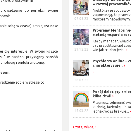
dnak być efektywnym?
w rozwój pracowników?
rowadzenie do perfekcji swojej
Niektórzy pracodawcy 
zapominają, że prawd
oprawić.
07.05.23
motorem napędowym..
anie sobą w czasie) zmniejsza nasz
Programy Mentorin
metodą wsparcia rozw
Każdy manager, właścic
czy przedstawiciel zes
21.12.22
wie jak trudno jest...
j Cię interesuje. W swojej książce
esu” w bardzo przystępny sposób
Psychiatra online – c
munologię i endokrynologię.
charakteryzuje...
tresem.
26.07.22
adzenie sobie w stresie to:
Pokój dziecięcy zmie
kilka chwil
Pragniesz odmienić sw
kuchnię, łazienkę lub s
15.03.22
jednak wciąż brakuje...
Czytaj więcej