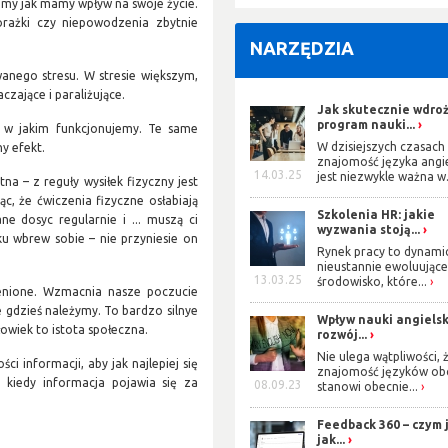
jemy jak mamy wpływ na swoje życie.
orażki czy niepowodzenia zbytnie
NARZĘDZIA
anego stresu. W stresie większym,
czające i paraliżujące.
Jak skutecznie wdro
program nauki...
a w jakim funkcjonujemy. Te same
W dzisiejszych czasach
y efekt.
znajomość języka angi
14.03.25
jest niezwykle ważna w.
na – z reguły wysiłek fizyczny jest
ąc, że ćwiczenia fizyczne osłabiają
Szkolenia HR: jakie
e dosyc regularnie i ... muszą ci
wyzwania stoją...
ku wbrew sobie – nie przyniesie on
Rynek pracy to dynami
nieustannie ewoluując
13.03.25
środowisko, które...
cenione. Wzmacnia nasze poczucie
e gdzieś należymy. To bardzo silnye
Wpływ nauki angiels
owiek to istota społeczna.
rozwój...
Nie ulega wątpliwości, 
ci informacji, aby jak najlepiej się
znajomość języków ob
 kiedy informacja pojawia się za
08.09.23
stanowi obecnie...
Feedback 360 – czym j
jak...