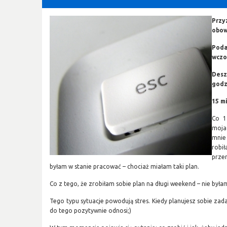
Prz
obow
Poda
wczo
Des
godz
15 m
Co 1
moja
mnie
rob
prze
byłam w stanie pracować – chociaż miałam taki plan.
Co z tego, że zrobiłam sobie plan na długi weekend – nie była
Tego typu sytuacje powodują stres. Kiedy planujesz sobie zada
do tego pozytywnie odnosi;)