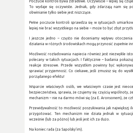
Poczucie kontroli bywa zdradliwe. Oczywiście – lepiej się czu
To wydaje się oczywiste. Jednak, gdy zdarzają nam się p
obwinianie tylko siebie jest niszczące.
Pełne poczucie kontroli sprawdza się w sytuacjach umiarkow
lepiej nie brać wszystkiego na siebie – może to być zbyt przytła
I jeszcze jedno – często nie doceniamy wpływu otoczeni
działania w różnych środowiskach mogą przynosić zupełnie inn
Możliwość rozładowania napiecia również jest niezwykle istot
polecany w takich sytuacjach. I faktycznie – badania pokazuj
reakcje stresowe. Przede wszystkim powinny być wykonywan
sprawiać przyjemność. Co ciekawe, jeśli zmusisz się do wysił
porządanego efektu!
Wsparcie właściwych osób, we właściwym czasie jest nieo
bezpieczeństwa, sprawia, że czujemy się częścią wspólnoty, ż
mechanizm – nie na darmo mówi się (za E. Aronsonem), że czł
Przewidywalność to możliwość poszukiwania jak największj iloś
przygotować. Ten mechanizm nie działa jednak w sytuacji
wcześnie (lub za późno) lub jesli jest ich za dużo.
Na koniec rada (za Sapolsky’im).