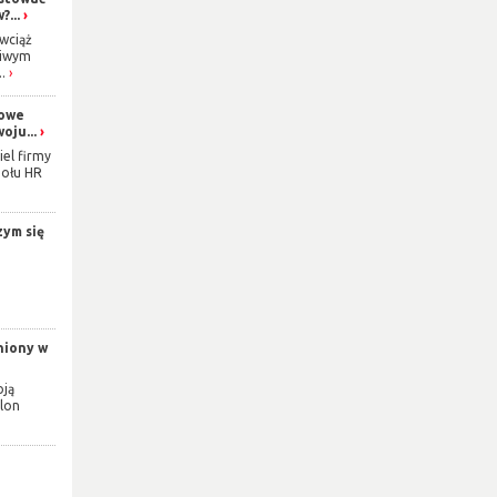
...
wciąż
ziwym
.
gowe
oju...
iel firmy
połu HR
zym się
niony w
oją
alon