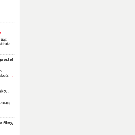
siąc
titute
 proste!
o
akość...
ektu,
eniają
 filmy,