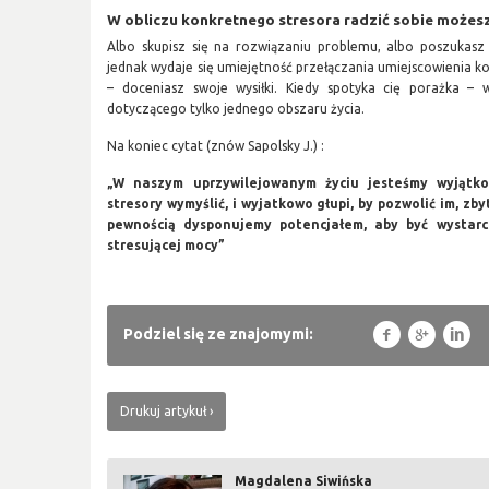
W obliczu konkretnego stresora radzić sobie możes
Albo skupisz się na rozwiązaniu problemu, albo poszukasz w
jednak wydaje się umiejętność przełączania umiejscowienia kon
– doceniasz swoje wysiłki. Kiedy spotyka cię porażka – 
dotyczącego tylko jednego obszaru życia.
Na koniec cytat (znów Sapolsky J.) :
„W naszym uprzywilejowanym życiu jesteśmy wyjątko
stresory wymyślić, i wyjatkowo głupi, by pozwolić im, zb
pewnością dysponujemy potencjałem, aby być wystarcz
stresującej mocy”
f
g
l
Podziel się ze znajomymi:
Drukuj artykuł
Magdalena Siwińska