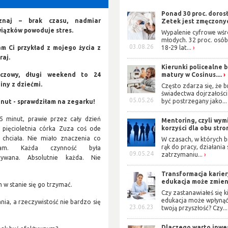
Ponad 30 proc. doros
yznaj – brak czasu, nadmiar
Zetek jest zmęczonyc
iązków powoduje stres.
Wypalenie cyfrowe wś
młodych. 32 proc. osób
03.08.26
m Ci przykład z mojego życia z
18-29 lat...
raj.
Kierunki policealne 
zczowy, długi weekend to 24
matury w Cosinus....
iny z dziećmi.
Często zdarza się, że b
świadectwa dojrzałośc
05.05.26
być postrzegany jako...
inut - sprawdziłam na zegarku!
5 minut, prawie przez cały dzień
Mentoring, czyli wym
korzyści dla obu stro
 pięcioletnia córka Zuza coś ode
 chciała. Nie miało znaczenia co
W czasach, w których b
rąk do pracy, działania
iłam. Każda czynność była
09.05.24
zatrzymaniu...
rywana. Absolutnie każda. Nie
Transformacja karier
edukacja może zmieni
m w stanie się go trzymać.
Czy zastanawiałeś się ki
edukacja może wpłynąć
nia, a rzeczywistość nie bardzo się
23.06.23
twoją przyszłość? Czy...
Dlaczego warto inwe