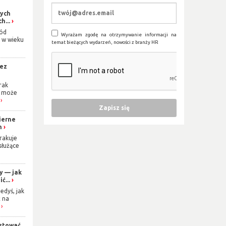
łych
h...
ród
Wyrażam zgodę na otrzymywanie informacji na
 w wieku
temat bieżących wydarzeń, nowości z branży HR
bez
rak
i może
ierne
n
rakuje
 służące
y — jak
ć...
edyś, jak
 na
stować