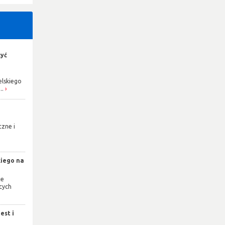
żyć
elskiego
..
czne i
e
kiego na
że
cych
est i