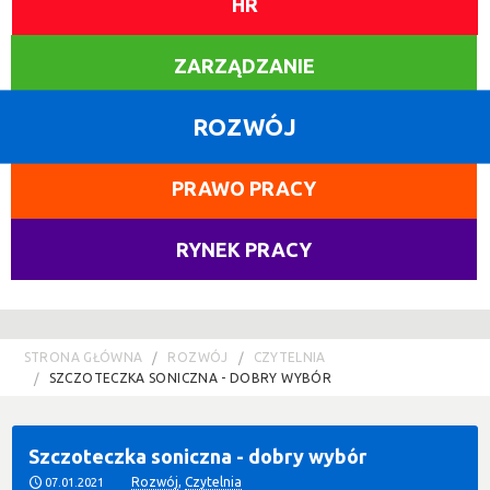
HR
ZARZĄDZANIE
ROZWÓJ
PRAWO PRACY
RYNEK PRACY
STRONA GŁÓWNA
ROZWÓJ
CZYTELNIA
SZCZOTECZKA SONICZNA - DOBRY WYBÓR
Szczoteczka soniczna - dobry wybór
Rozwój
,
Czytelnia
07.01.2021