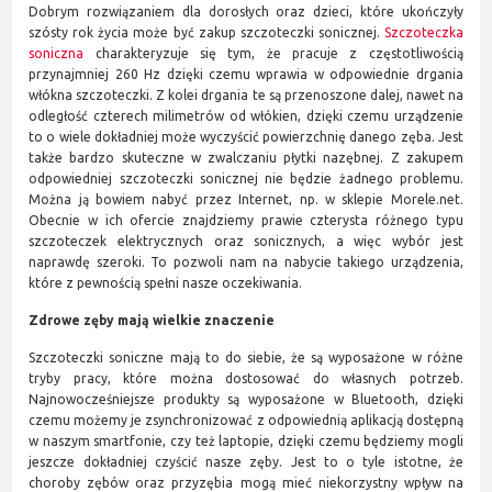
Dobrym rozwiązaniem dla dorosłych oraz dzieci, które ukończyły
szósty rok życia może być zakup szczoteczki sonicznej.
Szczoteczka
soniczna
charakteryzuje się tym, że pracuje z częstotliwością
przynajmniej 260 Hz dzięki czemu wprawia w odpowiednie drgania
włókna szczoteczki. Z kolei drgania te są przenoszone dalej, nawet na
odległość czterech milimetrów od włókien, dzięki czemu urządzenie
to o wiele dokładniej może wyczyścić powierzchnię danego zęba. Jest
także bardzo skuteczne w zwalczaniu płytki nazębnej. Z zakupem
odpowiedniej szczoteczki sonicznej nie będzie żadnego problemu.
Można ją bowiem nabyć przez Internet, np. w sklepie Morele.net.
Obecnie w ich ofercie znajdziemy prawie czterysta różnego typu
szczoteczek elektrycznych oraz sonicznych, a więc wybór jest
naprawdę szeroki. To pozwoli nam na nabycie takiego urządzenia,
które z pewnością spełni nasze oczekiwania.
Zdrowe zęby mają wielkie znaczenie
Szczoteczki soniczne mają to do siebie, że są wyposażone w różne
tryby pracy, które można dostosować do własnych potrzeb.
Najnowocześniejsze produkty są wyposażone w Bluetooth, dzięki
czemu możemy je zsynchronizować z odpowiednią aplikacją dostępną
w naszym smartfonie, czy też laptopie, dzięki czemu będziemy mogli
jeszcze dokładniej czyścić nasze zęby. Jest to o tyle istotne, że
choroby zębów oraz przyzębia mogą mieć niekorzystny wpływ na