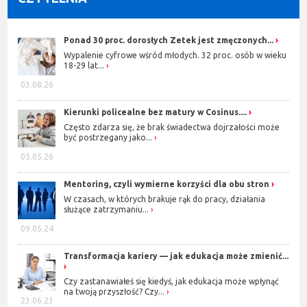
Ponad 30 proc. dorosłych Zetek jest zmęczonych...
Wypalenie cyfrowe wśród młodych. 32 proc. osób w wieku
18-29 lat...
03.08.26
Kierunki policealne bez matury w Cosinus....
Często zdarza się, że brak świadectwa dojrzałości może
być postrzegany jako...
05.05.26
Mentoring, czyli wymierne korzyści dla obu stron
W czasach, w których brakuje rąk do pracy, działania
służące zatrzymaniu...
09.05.24
Transformacja kariery — jak edukacja może zmienić...
Czy zastanawiałeś się kiedyś, jak edukacja może wpłynąć
na twoją przyszłość? Czy...
23.06.23