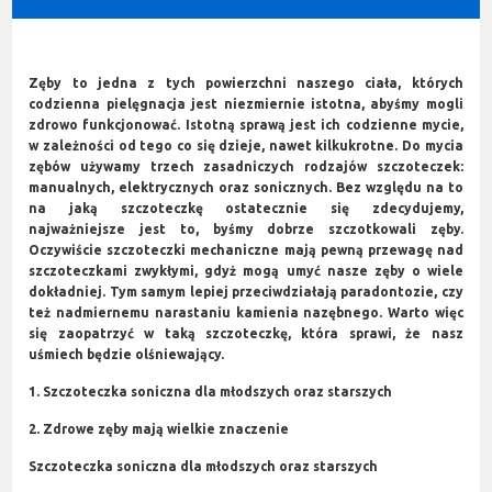
Zęby to jedna z tych powierzchni naszego ciała, których
codzienna pielęgnacja jest niezmiernie istotna, abyśmy mogli
zdrowo funkcjonować. Istotną sprawą jest ich codzienne mycie,
w zależności od tego co się dzieje, nawet kilkukrotne. Do mycia
zębów używamy trzech zasadniczych rodzajów szczoteczek:
manualnych, elektrycznych oraz sonicznych. Bez względu na to
na jaką szczoteczkę ostatecznie się zdecydujemy,
najważniejsze jest to, byśmy dobrze szczotkowali zęby.
Oczywiście szczoteczki mechaniczne mają pewną przewagę nad
szczoteczkami zwykłymi, gdyż mogą umyć nasze zęby o wiele
dokładniej. Tym samym lepiej przeciwdziałają paradontozie, czy
też nadmiernemu narastaniu kamienia nazębnego. Warto więc
się zaopatrzyć w taką szczoteczkę, która sprawi, że nasz
uśmiech będzie olśniewający.
1. Szczoteczka soniczna dla młodszych oraz starszych
2. Zdrowe zęby mają wielkie znaczenie
Szczoteczka soniczna dla młodszych oraz starszych