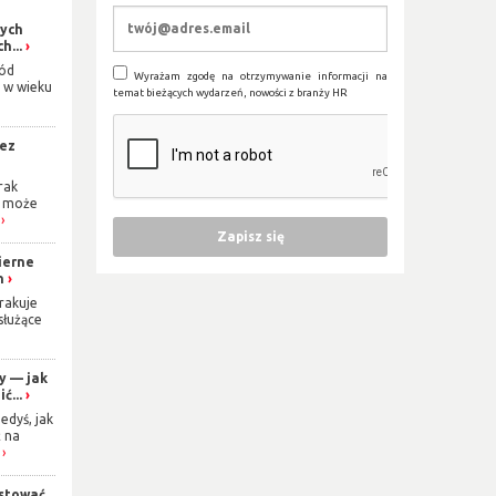
łych
h...
ród
Wyrażam zgodę na otrzymywanie informacji na
 w wieku
temat bieżących wydarzeń, nowości z branży HR
bez
rak
i może
ierne
n
rakuje
 służące
y — jak
ć...
edyś, jak
 na
stować