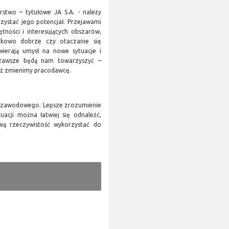
rstwo – tytułowe JA S.A. - należy
zystać jego potencjał. Przejawami
tności i interesujących obszarów,
tkowo dobrze czy otaczanie się
twierają umysł na nowe sytuacje i
e zawsze będą nam towarzyszyć –
też zmienimy pracodawcę.
 i zawodowego. Lepsze zrozumienie
uacji można łatwiej się odnaleźć,
ową rzeczywistość wykorzystać do