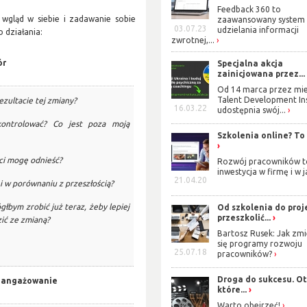
Feedback 360 to
wgląd w siebie i zadawanie sobie
zaawansowany system
03.07.23
udzielania informacji
 działania:
zwrotnej,...
ór
Specjalna akcja
zainicjowana przez...
Od 14 marca przez mie
Talent Development Ins
ezultacie tej zmiany?
16.03.22
udostępnia swój...
ntrolować? Co jest poza moją
Szkolenia online? To
ści mogę odnieść?
Rozwój pracowników t
inwestycja w firmę i w j
21.04.20
i w porównaniu z przeszłością?
głbym zrobić już teraz, żeby lepiej
Od szkolenia do proj
przeszkolić...
ić ze zmianą?
Bartosz Rusek: Jak zmi
się programy rozwoju
25.07.18
pracowników?
Droga do sukcesu. Oto
Zaangażowanie
które...
Warto obejrzeć!