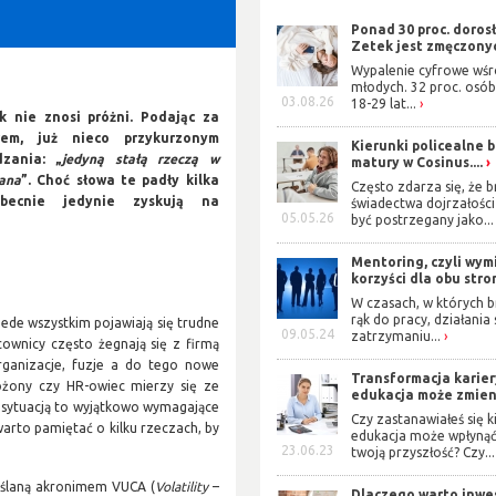
Ponad 30 proc. doros
Zetek jest zmęczonyc
Wypalenie cyfrowe wś
młodych. 32 proc. osób
03.08.26
18-29 lat...
k nie znosi próżni. Podając za
rem, już nieco przykurzonym
Kierunki policealne 
zania: „
jedyną stałą rzeczą w
matury w Cosinus....
iana
”.
Choć słowa te padły kilka
Często zdarza się, że b
becnie jedynie zyskują na
świadectwa dojrzałośc
05.05.26
być postrzegany jako...
Mentoring, czyli wym
korzyści dla obu stro
W czasach, w których b
rąk do pracy, działania
zede wszystkim pojawiają się trudne
09.05.24
zatrzymaniu...
cownicy często żegnają się z firmą
rganizacje, fuzje a do tego nowe
Transformacja karier
łożony czy HR-owiec mierzy się ze
edukacja może zmieni
 sytuacją to wyjątkowo wymagające
Czy zastanawiałeś się ki
arto pamiętać o kilku rzeczach, by
edukacja może wpłynąć
23.06.23
twoją przyszłość? Czy...
eślaną akronimem VUCA (
Volatility
–
Dlaczego warto inwe