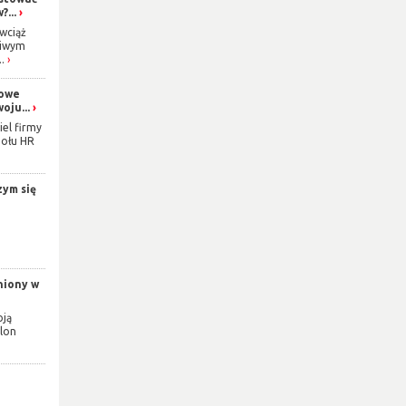
...
wciąż
ziwym
.
gowe
oju...
iel firmy
połu HR
zym się
niony w
oją
alon