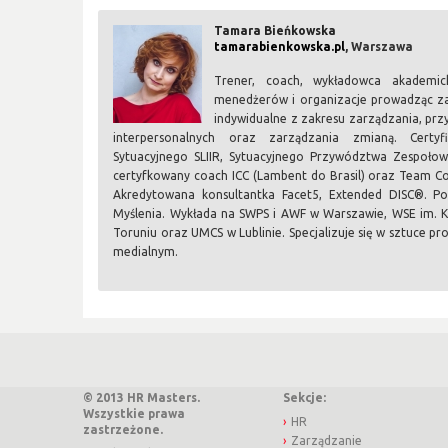
Tamara Bieńkowska
tamarabienkowska.pl
, Warszawa
Trener, coach, wykładowca akademi
menedżerów i organizacje prowadząc za
indywidualne z zakresu zarządzania, pr
interpersonalnych oraz zarządzania zmianą. Certy
Sytuacyjnego SLIIR, Sytuacyjnego Przywództwa Zespoło
certyfkowany coach ICC (Lambent do Brasil) oraz Team 
Akredytowana konsultantka Facet5, Extended DISC®. Pos
Myślenia. Wykłada na SWPS i AWF w Warszawie, WSE im. K
Toruniu oraz UMCS w Lublinie. Specjalizuje się w sztuce 
medialnym.
© 2013 HR Masters.
Sekcje:
Wszystkie prawa
HR
zastrzeżone.
Zarządzanie