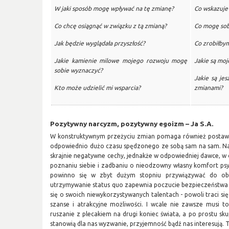
W jaki sposób mogę wpływać na tę zmianę?
Co wskazuje 
Co chcę osiągnąć w związku z tą zmianą?
Co mogę sob
Jak będzie wyglądała przyszłość?
Co zrobiłbym
Jakie kamienie milowe mojego rozwoju mogę
Jakie są mo
sobie wyznaczyć?
Jakie są je
Kto może udzielić mi wsparcia?
zmianami?
Pozytywny narcyzm, pozytywny egoizm – Ja S.A.
W konstruktywnym przeżyciu zmian pomaga również postawie
odpowiednio dużo czasu spędzonego ze sobą sam na sam. Na
skrajnie negatywne cechy, jednakże w odpowiedniej dawce, w
poznaniu siebie i zadbaniu o nieodzowny własny komfort psyc
powinno się w zbyt dużym stopniu przywiązywać do ob
utrzymywanie status quo zapewnia poczucie bezpieczeństwa i 
się o swoich niewykorzystywanych talentach - powoli traci 
szanse i atrakcyjne możliwości. I wcale nie zawsze musi t
ruszanie z plecakiem na drugi koniec świata, a po prostu sku
stanowią dla nas wyzwanie, przyjemność bądź nas interesują. Tak 