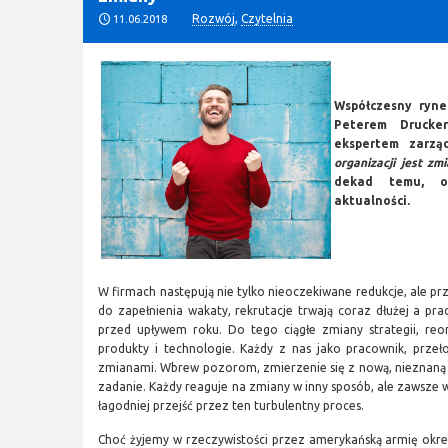
Rozwój
,
Czytelnia
11.06.2018
Współczesny ryne
Peterem Drucke
ekspertem zarząd
organizacji jest zm
dekad temu, o
aktualności.
W firmach następują nie tylko nieoczekiwane redukcje, ale pr
do zapełnienia wakaty, rekrutacje trwają coraz dłużej a pra
przed upływem roku. Do tego ciągłe zmiany strategii, reo
produkty i technologie. Każdy z nas jako pracownik, prze
zmianami. Wbrew pozorom, zmierzenie się z nową, nieznaną
zadanie. Każdy reaguje na zmiany w inny sposób, ale zawsze w
łagodniej przejść przez ten turbulentny proces.
Choć żyjemy w rzeczywistości przez amerykańską armię okr