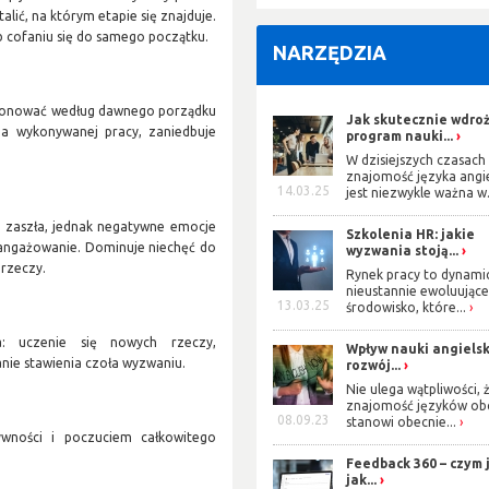
alić, na którym etapie się znajduje.
b cofaniu się do samego początku.
NARZĘDZIA
nkcjonować według dawnego porządku
Jak skutecznie wdro
 na wykonywanej pracy, zaniedbuje
program nauki...
W dzisiejszych czasach
znajomość języka angi
14.03.25
jest niezwykle ważna w.
a zaszła, jednak negatywne emocje
Szkolenia HR: jakie
zaangażowanie. Dominuje niechęć do
wyzwania stoją...
 rzeczy.
Rynek pracy to dynami
nieustannie ewoluując
13.03.25
środowisko, które...
a: uczenie się nowych rzeczy,
Wpływ nauki angiels
ie stawienia czoła wyzwaniu.
rozwój...
Nie ulega wątpliwości, 
znajomość języków ob
08.09.23
stanowi obecnie...
wności i poczuciem całkowitego
Feedback 360 – czym j
jak...