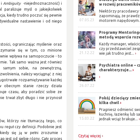
 i
Ambiguity
-niejednoznaczność) i
w rozwój pracowników?
 paraliżuje myśl o jakiejkolwiek
Niektórzy pracodawcy 
cja, kiedy trudno poczuć się pewnie
zapominają, że prawd
07.05.23
motorem napędowym..
dywidualne nastawienie i od niego
Programy Mentorin
metodą wsparcia rozw
Każdy manager, właścic
tości, ograniczając myślenie oraz
czy przedstawiciel zes
trzymanie się w tym, co minione
21.12.22
wie jak trudno jest...
ywnie wpływa na samopoczucie - to
irmie. Tak samo ważna jest również
Psychiatra online – c
na samym sobie, na zewnętrzną,
charakteryzuje...
zwolnienia, należy wyciągnąć z niej
ługotrwałe rozpamiętywanie każdej
26.07.22
 w obecnym stanie rzeczy działa
ebuje czasu, aby poradzić sobie ze
e trwał zbyt długo i nie przynosił
Pokój dziecięcy zmie
kilka chwil
Pragniesz odmienić sw
kuchnię, łazienkę lub s
15.03.22
jednak wciąż brakuje...
ów, którzy nie tłumaczą tego, co
 reguł czy definicji. Podobnie jest
iedy się ją w pełni zrozumie i
Czytaj więcej
p jest od siebie różny. Cały proces