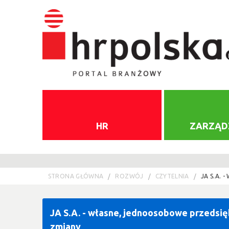
HR
ZARZĄD
STRONA GŁÓWNA
ROZWÓJ
CZYTELNIA
JA S.A.
JA S.A. - własne, jednoosobowe przedsi
zmiany