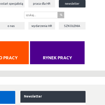
zostań specjalistą
praca dla
HR
newsletter
s
o nas
wydarzenia
HR
SZKOLENIA
O PRACY
RYNEK PRACY
Newsletter