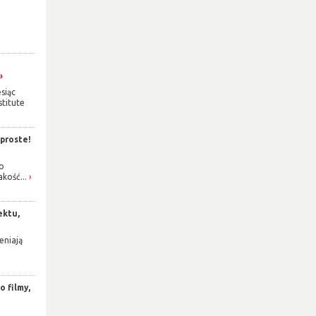
siąc
titute
 proste!
o
akość...
ektu,
eniają
 filmy,