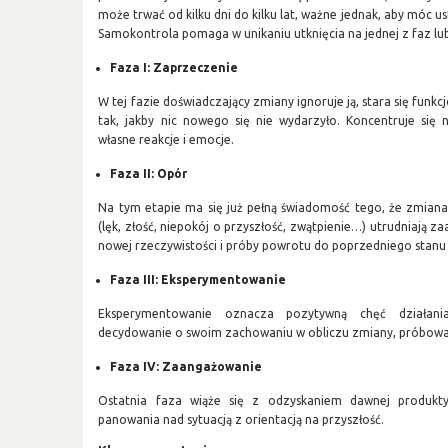
może trwać od kilku dni do kilku lat, ważne jednak, aby móc ust
Samokontrola pomaga w unikaniu utknięcia na jednej z faz lu
Faza I: Zaprzeczenie
W tej fazie doświadczający zmiany ignoruje ją, stara się fu
tak, jakby nic nowego się nie wydarzyło. Koncentruje się
własne reakcje i emocje.
Faza II: Opór
Na tym etapie ma się już pełną świadomość tego, że zmian
(lęk, złość, niepokój o przyszłość, zwątpienie…) utrudniają 
nowej rzeczywistości i próby powrotu do poprzedniego stanu
Faza III: Eksperymentowanie
Eksperymentowanie oznacza pozytywną chęć działani
decydowanie o swoim zachowaniu w obliczu zmiany, próbowan
Faza IV: Zaangażowanie
Ostatnia faza wiąże się z odzyskaniem dawnej produkty
panowania nad sytuacją z orientacją na przyszłość.