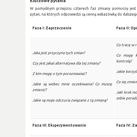
Kluczowe pytania
W pomyślnym przejściu czterech faz zmiany pomocny jest 
pytań, na których odpowiedzi są cenną wskazówką do dalszego
Faza I: Zaprzeczenie
Faza II: Op
Co tracę w r
Jaka jest przyczyna tych zmian?
Co mogę ko
kontrolą?
Czy jest jakaś alternatywa dla tej zmiany?
Jakie korzy
Z kim mogę o tym porozmawiać?
Co się zmien
Jakie są wobec mnie oczekiwania? Co muszę
zmienić?
Jaki krok mó
sobie poradz
Jakie są moje odczucia związane z tą zmianą?
Faza III: Eksperymentowanie
Faza IV: 