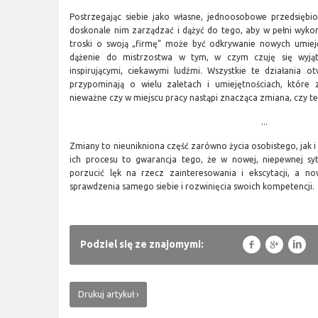
Postrzegając siebie jako własne, jednoosobowe przedsiębio
doskonale nim zarządzać i dążyć do tego, aby w pełni wykor
troski o swoją „firmę” może być odkrywanie nowych umieję
dążenie do mistrzostwa w tym, w czym czuję się wyją
inspirującymi, ciekawymi ludźmi. Wszystkie te działania o
przypominają o wielu zaletach i umiejętnościach, któr
nieważne czy w miejscu pracy nastąpi znacząca zmiana, czy 
...
Zmiany to nieunikniona część zarówno życia osobistego, jak
ich procesu to gwarancja tego, że w nowej, niepewnej syt
porzucić lęk na rzecz zainteresowania i ekscytacji, a n
sprawdzenia samego siebie i rozwinięcia swoich kompetencji.
f
g
l
Podziel się ze znajomymi:
Drukuj artykuł