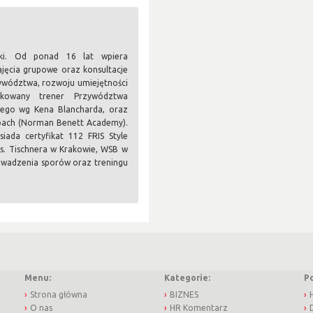
cki. Od ponad 16 lat wpiera
jęcia grupowe oraz konsultacje
zywództwa, rozwoju umiejętności
fikowany trener Przywództwa
wego wg Kena Blancharda, oraz
Coach (Norman Benett Academy).
iada certyfikat 112 FRIS Style
s. Tischnera w Krakowie, WSB w
prowadzenia sporów oraz treningu
Menu:
Kategorie:
P
Strona główna
BIZNES
O nas
HR Komentarz