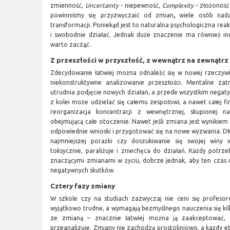
zmienność,
Uncertainty
- niepewność,
Complexity
- złożoność
powinniśmy się przyzwyczaić od zmian
,
wiele osób nadal
transformacji. Poniekąd jest to naturalna psychologiczna reak
i swobodnie działać. Jednak duże znaczenie ma również in
warto zacząć.
Z przeszłości w przyszłość, z wewnątrz na zewnątrz
Zdecydowanie łatwiej można odnaleźć się w nowej rzeczywis
niekonstruktywne analizowanie przeszłości. Mentalne za
utrudnia podjęcie nowych działań, a przede wszystkim negat
z kolei może udzielać się całemu zespołowi, a nawet całej f
reorganizacja koncentracji z wewnętrznej, skupionej 
obejmującą całe otoczenie. Nawet jeśli zmiana jest wynikiem 
odpowiednie wnioski i przygotować się na nowe wyzwania. D
najmniejszej porażki czy doszukiwanie się swojej winy
toksycznie, paraliżuje i zniechęca do działań. Każdy potrz
znaczącymi zmianami w życiu, dobrze jednak, aby ten czas ni
negatywnych skutków.
Cztery fazy zmiany
W szkole czy na studiach zazwyczaj nie ceni się profesor
wyjątkowo trudne, a wymagają bezmyślnego nauczenia się kilku
ze zmianą – znacznie łatwiej można ją zaakceptować, k
przeanalizuje. Zmiany nie zachodzą prostoliniowo, a każdy eta