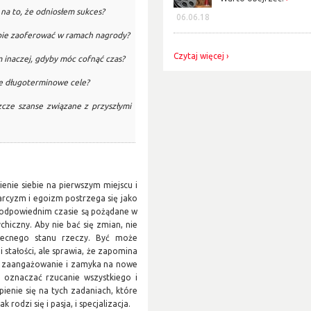
na to, że odniosłem sukces?
06.06.18
ie zaoferować w ramach nagrody?
Czytaj więcej
 inaczej, gdyby móc cofnąć czas?
je długoterminowe cele?
szcze szanse związane z przyszłymi
nie siebie na pierwszym miejscu i
rcyzm i egoizm postrzega się jako
 odpowiednim czasie są pożądane w
hiczny. Aby nie bać się zmian, nie
ecnego stanu rzeczy. Być może
stałości, ale sprawia, że zapomina
się zaangażowanie i zamyka na nowe
o oznaczać rzucanie wszystkiego i
pienie się na tych zadaniach, które
rodzi się i pasja, i specjalizacja.