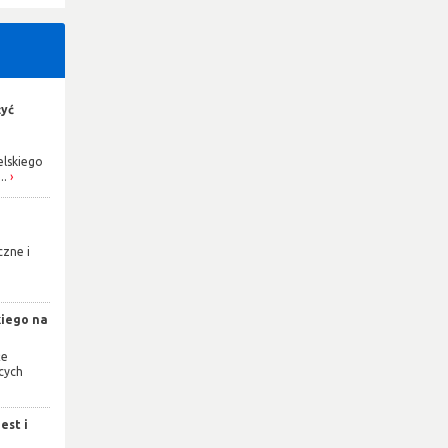
żyć
elskiego
..
czne i
e
kiego na
że
cych
est i