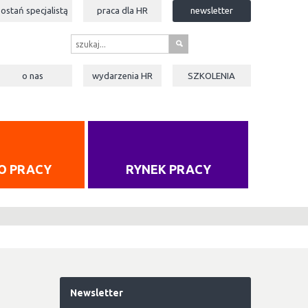
zostań specjalistą
praca dla
HR
newsletter
s
o nas
wydarzenia
HR
SZKOLENIA
O PRACY
RYNEK PRACY
Newsletter