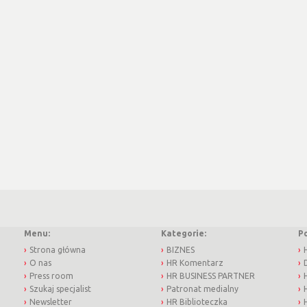
Menu:
Kategorie:
P
Strona główna
BIZNES
O nas
HR Komentarz
Press room
HR BUSINESS PARTNER
Szukaj specjalist
Patronat medialny
Newsletter
HR Biblioteczka